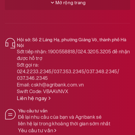
Mở rộng trang
Hội sở: Số 2 Láng Hạ, phường Giảng Võ, thành phố Hà
Nội
Sđt tiếp nhận:
1900558818/024.3205.3205
để nhận
được hỗ trợ
Sđt gọi ra:
024.2233.2345/037.353.2345/037.348.2345/
037.346.2345
Email:
cskh@agribank.com.vn
Swift Code:
VBAAVNVX
Liên hệ ngay
Yêu cầu tư vấn
Để lại nhu cầu của bạn và Agribank sẽ
liên hệ lại trong khoảng thời gian sớm nhất
Yêu cầu tư vấn