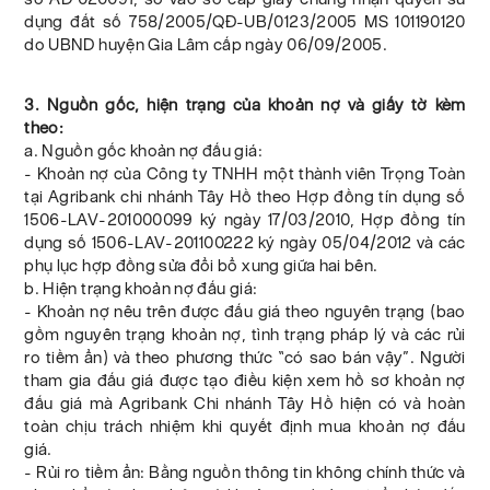
dụng đất số 758/2005/QĐ-UB/0123/2005 MS 101190120
do UBND huyện Gia Lâm cấp ngày 06/09/2005.
3. Nguồn gốc, hiện trạng của khoản nợ và giấy tờ kèm
theo:
a. Nguồn gốc khoản nợ đấu giá:
- Khoản nợ của Công ty TNHH một thành viên Trọng Toàn
tại Agribank chi nhánh Tây Hồ theo Hợp đồng tín dụng số
1506-LAV-201000099 ký ngày 17/03/2010, Hợp đồng tín
dụng số 1506-LAV-201100222 ký ngày 05/04/2012 và các
phụ lục hợp đồng sửa đổi bổ xung giữa hai bên.
b. Hiện trạng khoản nợ đấu giá:
- Khoản nợ nêu trên được đấu giá theo nguyên trạng (bao
gồm nguyên trạng khoản nợ, tình trạng pháp lý và các rủi
ro tiềm ẩn) và theo phương thức “có sao bán vậy”. Người
tham gia đấu giá được tạo điều kiện xem hồ sơ khoản nợ
đấu giá mà Agribank Chi nhánh Tây Hồ hiện có và hoàn
toàn chịu trách nhiệm khi quyết định mua khoản nợ đấu
giá.
- Rủi ro tiềm ẩn: Bằng nguồn thông tin không chính thức và