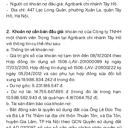
- Người có khoản nợ đấu giá: Agribank chi nhánh Tây Hồ.
- Địa chỉ: 447 Lạc Long Quân, phường Xuân La, quận Tây
Hồ, Hà Nội.
2. Khoản nợ cần bán đấu giá:
khoản nợ của Công ty TNHH
một thành viên Trọng Toàn tại Agribank chi nhánh Tây Hồ
với thông tin cụ thể như sau:
a. Thông tin về khoản nợ:
- Giá trị ghi sổ của khoản nợ tạm tính đến 08/11/2024 theo
Hợp đồng tín dụng số 1506-LAV-201000099 ký ngày
17/03/2010, Hợp đồng tín dụng số 1506-LAV-201100222 ký
ngày 05/04/2012 và các phụ lục hợp đồng sửa đổi bổ
xung là 19.986.834.242 đ trong đó:
+ Dư nợ gốc: 5.231.186.547 đ.
+ Dư nợ lãi: 14.755.647.695 đ (trong đó lãi trong hạn:
10.588.582.943 đ, lãi quá hạn: 4.167.064.752 đ).
b. Tài sản đảm bảo của khoản nợ:
- Bất động sản là quyền sử dụng đất của Ông Lê Đức Thọ
và Bà Lê Thị Thắm tại địa chỉ thôn Thuận Tốn, xã Đa Tốn,
huyện Gia Lâm, TP Hà Nội theo GCN Quyền sử dụng đất
số AD 020097, số vào sổ cấp giấy chứng nhận quyền sử