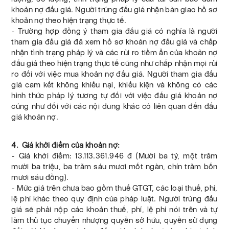
khoản nợ đấu giá. Người trúng đấu giá nhận bàn giao hồ sơ
khoản nợ theo hiện trạng thực tế.
- Trường hợp đồng ý tham gia đấu giá có nghĩa là người
tham gia đấu giá đã xem hồ sơ khoản nợ đấu giá và chấp
nhận tình trạng pháp lý và các rủi ro tiềm ẩn của khoản nợ
đấu giá theo hiện trạng thực tế cũng như chấp nhận mọi rủi
ro đối với việc mua khoản nợ đấu giá. Người tham gia đấu
giá cam kết không khiếu nại, khiếu kiện và không có các
hình thức pháp lý tương tự đối với việc đấu giá khoản nợ
cũng như đối với các nội dung khác có liên quan đến đấu
giá khoản nợ.
4. Giá khởi điểm của khoản nợ:
- Giá khởi điểm: 13.113.361.946 đ (Mười ba tỷ, một trăm
mười ba triệu, ba trăm sáu mươi mốt ngàn, chín trăm bốn
mươi sáu đồng).
- Mức giá trên chưa bao gồm thuế GTGT, các loại thuế, phí,
lệ phí khác theo quy định của pháp luật. Người trúng đấu
giá sẽ phải nộp các khoản thuế, phí, lệ phí nói trên và tự
làm thủ tục chuyển nhượng quyền sở hữu, quyền sử dụng