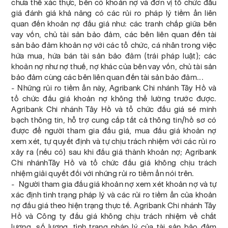
chưa thể xác thực, bên có khoản nợ và đơn vị tổ chức đấu
giá đánh giá khả năng có các rủi ro pháp lý tiềm ẩn liên
quan đến khoản nợ đấu giá như: các tranh chấp giữa bên
vay vốn, chủ tài sản bảo đảm, các bên liên quan đến tài
sản bảo đảm khoản nợ với các tổ chức, cá nhân trong việc
hứa mua, hứa bán tài sản bảo đảm (trái pháp luật); các
khoản nợ như nợ thuế, nợ khác của bên vay vốn, chủ tài sản
bảo đảm cùng các bên liên quan đến tài sản bảo đảm...
- Những rủi ro tiềm ẩn này, Agribank Chi nhánh Tây Hồ và
tổ chức đấu giá khoản nợ không thể lường trước được.
Agribank Chi nhánh Tây Hồ và tổ chức đấu giá sẽ minh
bạch thông tin, hỗ trợ cung cấp tất cả thông tin/hồ sơ có
được để người tham gia đấu giá, mua đấu giá khoản nợ
xem xét, tự quyết định và tự chịu trách nhiệm với các rủi ro
xảy ra (nếu có) sau khi đấu giá thành khoản nợ; Agribank
Chi nhánhTây Hồ và tổ chức đấu giá không chịu trách
nhiệm giải quyết đối với những rủi ro tiềm ẩn nói trên.
- Người tham gia đấu giá khoản nợ xem xét khoản nợ và tự
xác định tình trạng pháp lý và các rủi ro tiềm ẩn của khoản
nợ đấu giá theo hiện trạng thực tế. Agribank Chi nhánh Tây
Hồ và Công ty đấu giá không chịu trách nhiệm về chất
lượng, số lượng, tình trạng pháp lý của tài sản bảo đảm