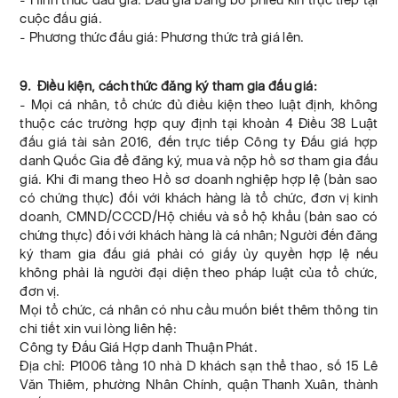
cuộc đấu giá.
- Phương thức đấu giá: Phương thức trả giá lên.
9. Điều kiện, cách thức đăng ký tham gia đấu giá:
- Mọi cá nhân, tổ chức đủ điều kiện theo luật định, không
thuộc các trường hợp quy định tại khoản 4 Điều 38 Luật
đấu giá tài sản 2016, đến trực tiếp Công ty Đấu giá hợp
danh Quốc Gia để đăng ký, mua và nộp hồ sơ tham gia đấu
giá. Khi đi mang theo Hồ sơ doanh nghiệp hợp lệ (bản sao
có chứng thực) đối với khách hàng là tổ chức, đơn vị kinh
doanh, CMND/CCCD/Hộ chiếu và sổ hộ khẩu (bản sao có
chứng thực) đối với khách hàng là cá nhân; Người đến đăng
ký tham gia đấu giá phải có giấy ủy quyền hợp lệ nếu
không phải là người đại diện theo pháp luật của tổ chức,
đơn vị.
Mọi tổ chức, cá nhân có nhu cầu muốn biết thêm thông tin
chi tiết xin vui lòng liên hệ:
Công ty Đấu Giá Hợp danh Thuận Phát.
Địa chỉ: P1006 tầng 10 nhà D khách sạn thể thao, số 15 Lê
Văn Thiêm, phường Nhân Chính, quận Thanh Xuân, thành