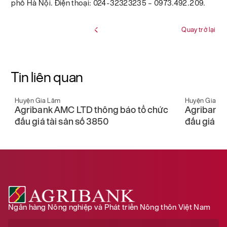
phố Hà Nội. Điện thoại: 024-32323235 – 0973.492.209.
Quay trở lại
Tin liên quan
Huyện Gia Lâm
Huyện Gia L
u
Agribank AMC LTD thông báo tổ chức
Agribank 
đấu giá tài sản số 3850
đấu giá tà
Ngân hàng Nông nghiệp và Phát triển Nông thôn Việt Nam