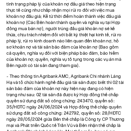
tình trạng pháp lý của khoản nợ đấu giá theo hiện trạng
thực tế cũng như chấp nhận mọi rủi ro đối với việc mua
khoản nợ đấu giá; Kể từ thời điểm hoàn thành việc đấu giá
khoản nợ (Các Bên hoàn thành quyền và nghĩa vụ tại Hợp
đồng mua bán nợ), người trúng đấu giá khoản nợ sẽ kế
thừa, chịu trách nhiệm đối với bất kỳ thiệt hại kinh tế, rủi ro
pháp lý, rủi ro kinh doanh nào liên quan đến khoản nợ, hồ
sơ khoản nợ và tài sản bảo đảm của khoản nợ (Bao gồm
cả quyền, nghĩa vụ đối với biện pháp bảo đảm, bảo hiểm
của khoản nợ; quyền, nghĩa vụ tố tụng trong các vụ án mà
Bên người có tài sản đang tham gia).
- Theo thông tin Agribank AMC, Agribank Chi nhánh Láng
Hạ và tổ chức hành nghề đấu giá tài sản được biết thì 02 tài
sản bảo đảm của khoản nợ này hiện nay đang có hiện
trạng như sau: 02 tài sản đã được ký Hợp đồng thế chấp
quyền sử dụng đất số công chứng: 243470, quyển số:
35/HĐTC ngày 24/06/2024 và Hợp đồng thế chấp quyền
sử dụng đất số công chứng: 242792, quyển số: 28/HĐTC
ngày 28/05/2024 giữa Bên thế chấp là Công ty CP Thương
mại và Phát triển Quốc tế Trần Vũ và Bên nhận thế chấp là