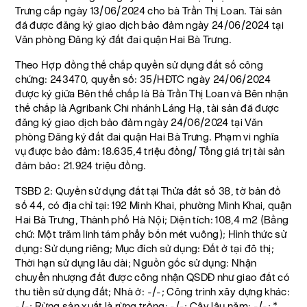
Trưng cấp ngày 13/06/2024 cho bà Trần Thị Loan. Tài sản
đã được đăng ký giao dịch bảo đảm ngày 24/06/2024 tại
Văn phòng Đăng ký đất đai quận Hai Bà Trưng.
Theo Hợp đồng thế chấp quyền sử dụng đất số công
chứng: 243470, quyển số: 35/HĐTC ngày 24/06/2024
được ký giữa Bên thế chấp là Bà Trần Thị Loan và Bên nhận
thế chấp là Agribank Chi nhánh Láng Hạ, tài sản đã được
đăng ký giao dịch bảo đảm ngày 24/06/2024 tại Văn
phòng Đăng ký đất đai quận Hai Bà Trưng. Phạm vi nghĩa
vụ được bảo đảm: 18.635,4 triệu đồng/ Tổng giá trị tài sản
đảm bảo: 21.924 triệu đồng.
TSBĐ 2: Quyền sử dụng đất tại Thửa đất số 38, tờ bản đồ
số 44, có địa chỉ tại: 192 Minh Khai, phường Minh Khai, quận
Hai Bà Trưng, Thành phố Hà Nội; Diện tích: 108,4 m2 (Bằng
chữ: Một trăm linh tám phẩy bốn mét vuông); Hình thức sử
dụng: Sử dụng riêng; Mục đích sử dụng: Đất ở tại đô thị;
Thời hạn sử dụng lâu dài; Nguồn gốc sử dụng: Nhận
chuyển nhượng đất được công nhận QSDĐ như giao đất có
thu tiền sử dụng đất; Nhà ở: -/-; Công trình xây dựng khác:
-/-; Rừng sản xuất là rừng trồng: -/-; Cây lâu năm: -/-; *