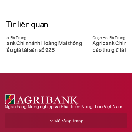
Tin liên quan
Quận Hai Bà Trưng
Quận Hai Bà 
Agribank Chi nhánh Thăng Long thông
Agribank 
báo thu giữ tài sản số 1854
báo kết qu
sản số 10
Ngân hàng Nông nghiệp và Phát triển Nông thôn Việt Nam
Mở rộng trang