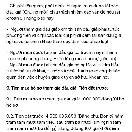
- Chi phí liên quan, phát sinh khi người mua được tài sản
đấu giá (Chủ nợ mới) chịu trách nhiệm các vấn đề nêu tại
khoản 5 Thông báo này.
- Người tham gia đấu giá xem tài sản đấu giá phải tự túc
phương tiện và chịu các loại chi phí đi xem tài sản đấu giá,
nghĩa vụ tài chính khác theo quy định của pháp luật.
- Người mua được tài sản đấu giá có trách nhiệm thanh
toán lệ phí công chứng Hợp đồng mua bán nợ (nếu có).
- Người mua được tài sản đấu giá có nghĩa vụ tự tìm hiểu,
tự liên hệ, tự kê khai, tự nộp và phải thanh toán chi phí liên
quan đến việc chuyển giao quyền sở hữu khoản nợ.
9. Tiền mua hồ sơ tham gia đấu giá, Tiền đặt trước:
9.1. Tiền mua hồ sơ tham gia đấu giá: 1.000.000 đồng/01 bộ
hồ sơ
9.2. Tiền đặt trước: 4.588.635.853 (Bằng chữ: Bốn tỷ năm
trăm tám mươi tám triệu sáu trăm ba mươi lăm nghìn tám
trăm năm mươi ba đồng) tương đương 10% giá khởi điểm