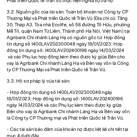
Phát triển Quốc tế Trần Vũ thực hiện nghĩa vụ trả nợ.
3.2. Nguồn gốc của tài sản: Toàn bộ khoản nợ Công ty CP
Thương Mại và Phát triển Quốc tế Trần Vũ (Địa chỉ cũ: Tầng
30, Tháp A3, Tòa nhà Ecolife, số 58 đường Tố Hữu, phường
Mễ Trì, quận Nam Từ Liêm, Thành phố Hà Nội, Việt Nam) tại
Agribank Chi nhánh Láng Hạ có nguồn gốc từ: Hợp đồng
tín dụng số 1400LAV202300048 ngày 18/01/2023; Hợp
đồng tín dụng số: 1400LAV202400196 ngày 14/03/2024
và các Phụ lục hợp đồng kèm theo được ký giữa Bên cho
vay là Agribank Chi nhánh Láng Hạ và Bên vay vốn là Công
ty CP Thương Mại và Phát triển Quốc tế Trần Vũ.
3.3. Hồ sơ pháp lý của tài sản:
- Hợp đồng tín dụng số 1400LAV202300048 ngày
18/01/2023; Hợp đồng tín dụng số: 1400LAV202400196
ngày 14/03/2024 và các Phụ lục kèm theo được ký giữa
Bên cho vay là Agribank Chi nhánh Láng Hạ và Bên vay vốn
là Công ty CP Thương mại và Phát triển Quốc tế Trần Vũ.
- Các tài sản bảo đảm của khoản nợ được liệt kê chi tiết tại
mục 4 dưới đây.