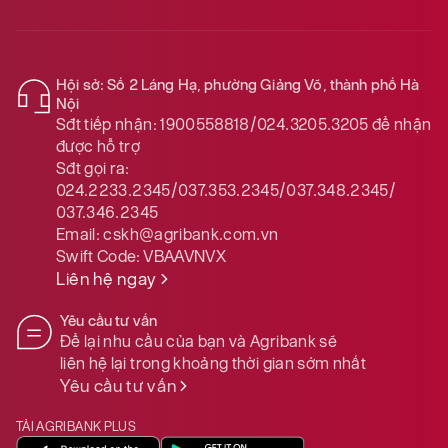
Hội sở: Số 2 Láng Hạ, phường Giảng Võ, thành phố Hà
Nội
Sđt tiếp nhận:
1900558818/024.3205.3205
để nhận
được hỗ trợ
Sđt gọi ra:
024.2233.2345/037.353.2345/037.348.2345/
037.346.2345
Email:
cskh@agribank.com.vn
Swift Code:
VBAAVNVX
Liên hệ ngay
Yêu cầu tư vấn
Để lại nhu cầu của bạn và Agribank sẽ
liên hệ lại trong khoảng thời gian sớm nhất
Yêu cầu tư vấn
TẢI AGRIBANK PLUS