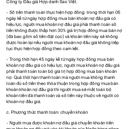
Công ty Đấu giá Hợp danh Sao Việt.
- Số tiền thanh toán thực hiện hợp đồng: trong thời hạn 05
ngày kể từ ngày hợp đồng mua bán khoản nợ đấu giá có
hiệu lực, người mua khoản nợ đấu giá phải thanh toán số
tiền không được thấp hơn 30% giá trị hợp đồng mua bán nợ
(đã bao gồm số tiền đặt cọc) và khoản tiền này sẽ không
được hoàn lại nếu người mua khoản nợ đấu giá không tiếp
tục thực hiện hợp đồng theo cam kết.
- Trong thời hạn 45 ngày kể từ ngày hợp đồng mua bán
khoản nợ đấu giá có hiệu lực, người mua khoản nợ đấu giá
phải thanh toán toàn bộ giá trị hợp đồng mua bán khoản
nợ. Quá thời hạn thanh toán mà người mua không thanh
toán đủ số tiền theo thỏa thuận trong hợp đồng mua bán
khoản khoản nợ đấu giá thì người mua sẽ mất toàn bộ
khoản tiền đã thanh toán và số tiền này thuộc về người có
khoản nợ đấu giá.
c. Phương thức thanh toán: chuyển khoản
- Người mua được khoản nợ đấu giá chuyển khoản tiền
mua khoản nợ đấu giá vào tài khoản của Ngân hàng nông