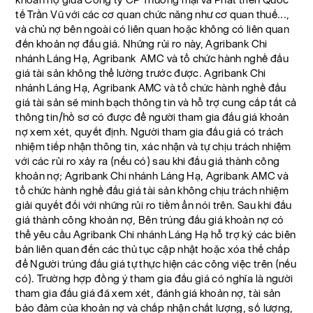
tế Trần Vũ với các cơ quan chức năng như cơ quan thuế...,
và chủ nợ bên ngoài có liên quan hoặc không có liên quan
đến khoản nợ đấu giá. Những rủi ro này, Agribank Chi
nhánh Láng Hạ, Agribank AMC và tổ chức hành nghề đấu
giá tài sản không thể lường trước được. Agribank Chi
nhánh Láng Hạ, Agribank AMC và tổ chức hành nghề đấu
giá tài sản sẽ minh bạch thông tin và hỗ trợ cung cấp tất cả
thông tin/hồ sơ có được để người tham gia đấu giá khoản
nợ xem xét, quyết định. Người tham gia đấu giá có trách
nhiệm tiếp nhận thông tin, xác nhận và tự chịu trách nhiệm
với các rủi ro xảy ra (nếu có) sau khi đấu giá thành công
khoản nợ; Agribank Chi nhánh Láng Hạ, Agribank AMC và
tổ chức hành nghề đấu giá tài sản không chịu trách nhiệm
giải quyết đối với những rủi ro tiềm ẩn nói trên. Sau khi đấu
giá thành công khoản nợ, Bên trúng đấu giá khoản nợ có
thể yêu cầu Agribank Chi nhánh Láng Hạ hỗ trợ ký các biên
bản liên quan đến các thủ tục cập nhật hoặc xóa thế chấp
để Người trúng đấu giá tự thực hiện các công việc trên (nếu
có). Trường hợp đồng ý tham gia đấu giá có nghĩa là người
tham gia đấu giá đã xem xét, đánh giá khoản nợ, tài sản
bảo đảm của khoản nợ và chấp nhận chất lượng, số lượng,