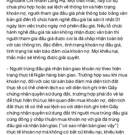
Agribank Chi nhánh Láng Hạ. Mọi thắc mắc, hay có sự
chưa phù hợp hoặc sai lệch về thông tin và hiện trạng
khoản nợ, người tham gia đấu giá phải thông báo bằng văn
bản gửi đến tổ chức hành nghề đấu giá tài sản ít nhất 01
ngày làm việc trước ngày mở phiên đấu giá. Nếu tổ chức
hành nghề đấu giá tài sản không nhận được văn bản thì
người tham gia đấu giá được coi là đã chấp nhận toàn bộ
với các thông tin, đặc điểm, tình trạng khoản nợ đấu giá,
tình trạng tài sản bảo đảm của khoản nợ. Mọi khiếu nại,
thắc mắc sẽ không được giải quyết.
- Người trúng đấu giá nhận bàn giao khoản nợ theo hiện
trạng thực tế Ngân hàng bàn giao. Trường hợp sau khi mua
khoản nợ, đối với các tài sản bảo đảm mà diện tích đất
thực tế có thể chênh lệch so với diện tích ghi trên Giấy
chứng nhận quyền sử dụng đất, trường hợp phải đo vẽ lại
để thực hiện thủ tục liên quan đến mua khoản nợ, diện tích
đất thực tế có thể sai lệch so với diện tích ghi trên Giấy
chứng nhận quyền sử dụng đất thì người mua trúng đấu giá
cũng đồng ý chấp thuận mua khoản nợ với giá đã trúng
đấu giá và nhận bàn giao (“có sao nhận bàn giao vậy”)
thực tế khoản nợ mà không có bất cứ khiếu nại, khiếu kiện