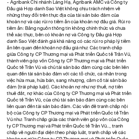
- Agribank Chi nhánh Láng Hạ, Agribank AMC và Công ty
Đấu giá Hợp danh Sao Việt không chịu trách nhiệm về
những thay đổi trên thực địa của tài sản bảo đảm của
khoản nợ và các rủi ro tiềm ẩn của khoản nợ đấu giá. Rủi ro
tiềm ẩn: Bằng nguồn thông tin không chính thức và chưa
thể xác thực, bên có khoản nợ và Công ty Đấu giá Hợp
danh Sao Việt đánh giá khả năng có các rủi ro pháp lý tiềm
ẩn liên quan đến khoản nợ đấu giá như: Các tranh chấp
giữa Công ty CP Thương mại và Phát triển Quốc tế Trần Vũ,
thành viên góp vốn Công ty CP Thương mại và Phát triển
Quốc tế Trần Vũ và chủ tài sản bảo đảm cùng các bên liên
quan đến tài sản bảo đảm với các tổ chức, cá nhân trong
việc hứa mua, hứa bán, sang nhượng, cầm cố tài sản bảo
đảm (trái pháp luật). Các khoản nợ như nợ thuế, nợ tiền
thuê đất, nợ khác của Công ty CP Thương mại và Phát triển
Quốc tế Trần Vũ, của chủ tài sản bảo đảm cùng các bên
liên quan đến tài sản bảo đảm. Các vấn đề tranh chấp nội
bộ của Công ty CP Thương mại và Phát triển Quốc tế Trần
Vũ như: Tranh chấp giữa các thành viên góp vốn của Công
ty CP Thương mại và Phát triển Quốc tế Trần Vũ.., tranh
chấp về người đại diện theo pháp luât, tranh chấp về các
khoản nợ giữa Công ty CP Thương mại và Phát triển Quốc