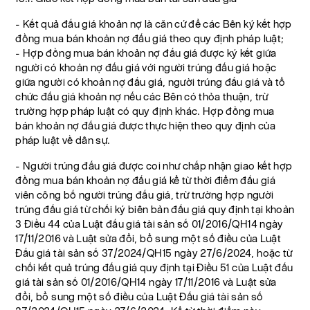
- Kết quả đấu giá khoản nợ là căn cứ để các Bên ký kết hợp
đồng mua bán khoản nợ đấu giá theo quy định pháp luật;
- Hợp đồng mua bán khoản nợ đấu giá được ký kết giữa
người có khoản nợ đấu giá với người trúng đấu giá hoặc
giữa người có khoản nợ đấu giá, người trúng đấu giá và tổ
chức đấu giá khoản nợ nếu các Bên có thỏa thuận, trừ
trường hợp pháp luật có quy định khác. Hợp đồng mua
bán khoản nợ đấu giá được thực hiện theo quy định của
pháp luật về dân sự.
- Người trúng đấu giá được coi như chấp nhận giao kết hợp
đồng mua bán khoản nợ đấu giá kể từ thời điểm đấu giá
viên công bố người trúng đấu giá, trừ trường hợp người
trúng đấu giá từ chối ký biên bản đấu giá quy định tại khoản
3 Điều 44 của Luật đấu giá tài sản số 01/2016/QH14 ngày
17/11/2016 và Luật sửa đổi, bổ sung một số điều của Luật
Đấu giá tài sản số 37/2024/QH15 ngày 27/6/2024, hoặc từ
chối kết quả trúng đấu giá quy định tại Điều 51 của Luật đấu
giá tài sản số 01/2016/QH14 ngày 17/11/2016 và Luật sửa
đổi, bổ sung một số điều của Luật Đấu giá tài sản số