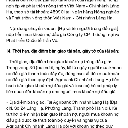
nghiệp và phát triển nông thôn Việt Nam - Chi nhánh Láng
Hạ, theo số tài khoản: 459901 tại Ngân hàng Nông nghiệp
và Phát triển Nông thôn Việt Nam - Chi nhánh Láng Hạ.
- Nội dung chuyển khoản: [Họ và tên người trúng đấu giá]
nộp tiền mua khoản nợ đấu giá Công ty CP Thương mại và
Phát triển Quốc tế Trần Vũ.
14. Thời hạn, địa điểm bàn giao tài sản, giấy tờ của tài sản:
- Thời gian, địa điểm bàn giao khoản nợ trúng đấu giá:
Trong vòng 30 (ba mươi) ngày, kể từ ngày người mua khoản
nợ đấu giá thanh toán đầy đủ, đúng hạn số tiền mua khoản
nợ đấu giá theo quy định Agribank Chi nhánh Láng Hạ tiến
hành bàn giao khoản nợ đấu giá và toàn bộ hồ sơ pháp lý
liên quan đến khoản nợ cho người mua khoản nợ đấu giá.
- Địa điểm bàn giao: Tại Agribank Chi nhánh Láng Hạ (Địa
chỉ: Số 24 Láng Hạ, Phường Láng, Thành phố Hà Nội). Kể
từ thời điểm nhận bàn giao khoản nợ, người mua khoản nợ
đấu giá được kế thừa toàn bộ quyền và nghĩa vụ của
Agribank Chi nhánh Láng Hạ đối với khoản nợ theo quy