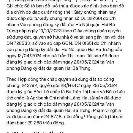
Ghi chú: Số tờ bản đồ, số thửa được xác định theo bản đồ
địa chính đo đạc dự án tổng thể ; Giấy chứng nhận này
được cấp đổi từ Giấy chứng nhận số DL 322601 do Chi
nhánh Văn phòng đăng ký đất đai Hà Nội quận Hai Bà
Trưng cấp ngày 10/10/2023 theo Giấy chứng nhận quyền
sử dụng đất, quyền sở hữu nhà ở và tài sản gắn liền với đất
DN 728533, số vào sổ cấp GCN: CN 01651 do Chi nhánh
văn phòng Đăng ký đất đai Hà Nội quận Hai Bà Trưng cấp
ngày 12/04/2024 cho bà Trần Thị Loan. Tài sản đã được
đăng ký giao dịch bảo đảm ngày 28/05/2024 tại Văn
phòng Đăng ký đất đai quận Hai Bà Trưng.
Theo Hợp đồng thế chấp quyền sử dụng đất số công
chứng: 242792, quyển số: 28/HĐTC ngày 28/05/2024
được ký giữa Bên thế chấp là Bà Trần Thị Loan và Bên nhận
thế chấp là Agribank Chi nhánh Láng Hạ, tài sản đã được
đăng ký giao dịch bảo đảm ngày 28/05/2024 tại Văn
phòng Đăng ký đất đai quận Hai Bà Trưng. Phạm vi nghĩa
vụ được bảo đảm: 24.877,8 triệu đồng/ Tổng giá trị tài sản
đảm bảo: 29.268 triệu đồng.