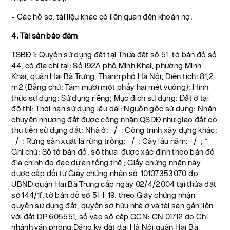
- Các hồ sơ, tài liệu khác có liên quan đến khoản nợ.
4. Tài sản bảo đảm
TSBĐ 1: Quyền sử dụng đất tại Thửa đất số 51, tờ bản đồ số
44, có địa chỉ tại: Số 192A phố Minh Khai, phường Minh
Khai, quận Hai Bà Trưng, Thành phố Hà Nội; Diện tích: 81,2
m2 (Bằng chữ: Tám mươi mốt phẩy hai mét vuông); Hình
thức sử dụng: Sử dụng riêng; Mục đích sử dụng: Đất ở tại
đô thị; Thời hạn sử dụng lâu dài; Nguồn gốc sử dụng: Nhận
chuyển nhượng đất được công nhận QSDĐ như giao đất có
thu tiền sử dụng đất; Nhà ở: -/-; Công trình xây dựng khác:
-/-; Rừng sản xuất là rừng trồng: -/-; Cây lâu năm: -/-; *
Ghi chú: Số tờ bản đồ, số thửa được xác định theo bản đồ
địa chính đo đạc dự án tổng thể ; Giấy chứng nhận này
được cấp đổi từ Giấy chứng nhận số 10107353070 do
UBND quận Hai Bà Trưng cấp ngày 02/4/2004 tại thửa đất
số 144/1f, tờ bản đồ số 5I-I-19. theo Giấy chứng nhận
quyền sử dụng đất, quyền sở hữu nhà ở và tài sản gắn liền
với đất DP 605551, số vào sổ cấp GCN: CN 01712 do Chi
nhánh văn phòng Đăng ký đất đai Hà Nội quận Hai Bà