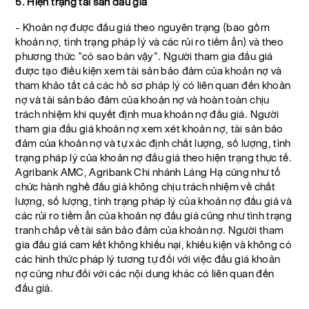
5. Hiện trạng tài sản đấu giá
- Khoản nợ được đấu giá theo nguyên trạng (bao gồm
khoản nợ, tình trạng pháp lý và các rủi ro tiềm ẩn) và theo
phương thức “có sao bán vậy”. Người tham gia đấu giá
được tạo điều kiện xem tài sản bảo đảm của khoản nợ và
tham khảo tất cả các hồ sơ pháp lý có liên quan đến khoản
nợ và tài sản bảo đảm của khoản nợ và hoàn toàn chịu
trách nhiệm khi quyết định mua khoản nợ đấu giá. Người
tham gia đấu giá khoản nợ xem xét khoản nợ, tài sản bảo
đảm của khoản nợ và tự xác định chất lượng, số lượng, tình
trạng pháp lý của khoản nợ đấu giá theo hiện trạng thực tế.
Agribank AMC, Agribank Chi nhánh Láng Hạ cũng như tổ
chức hành nghề đấu giá không chịu trách nhiệm về chất
lượng, số lượng, tình trạng pháp lý của khoản nợ đấu giá và
các rủi ro tiềm ẩn của khoản nợ đấu giá cũng như tình trạng
tranh chấp về tài sản bảo đảm của khoản nợ. Người tham
gia đấu giá cam kết không khiếu nại, khiếu kiện và không có
các hình thức pháp lý tương tự đối với việc đấu giá khoản
nợ cũng như đối với các nội dung khác có liên quan đến
đấu giá.