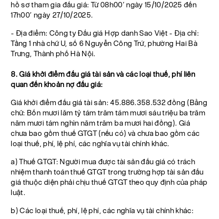
hồ sơ tham gia đấu giá: Từ 08h00’ ngày 15/10/2025 đến
17h00’ ngày 27/10/2025.
- Địa điểm: Công ty Đấu giá Hợp danh Sao Việt - Địa chỉ:
Tầng 1 nhà chữ U, số 6 Nguyễn Công Trứ, phường Hai Bà
Trưng, Thành phố Hà Nội.
8. Giá khởi điểm đấu giá tài sản và các loại thuế, phí liên
quan đến khoản nợ đấu giá:
Giá khởi điểm đấu giá tài sản: 45.886.358.532 đồng (Bằng
chữ: Bốn mươi lăm tỷ tám trăm tám mươi sáu triệu ba trăm
năm mươi tám nghìn năm trăm ba mươi hai đồng). Giá
chưa bao gồm thuế GTGT (nếu có) và chưa bao gồm các
loại thuế, phí, lệ phí, các nghĩa vụ tài chính khác.
a) Thuế GTGT: Người mua được tài sản đấu giá có trách
nhiệm thanh toán thuế GTGT trong trường hợp tài sản đấu
giá thuộc diện phải chịu thuế GTGT theo quy định của pháp
luật.
b) Các loại thuế, phí, lệ phí, các nghĩa vụ tài chính khác: