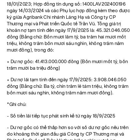
18/01/2023; Hợp đồng tín dụng số: 1400LAV202400196
ngày 14/03/2024 và các Phụ lục hợp đồng kèm theo được
ký giữa Agribank Chi nhánh Láng Hạ và Công ty CP
Thương mại và Phát triển Quốc tế Trần Vũ. Tổng giá trị
khoản nợ tạm tính đến ngày 17/9/2025 là: 45.321.046.050
đồng (Bằng chữ: Bốn mươi lăm tỷ, ba trăm hai mươi mốt
triệu, không trăm bốn mươi sáu nghìn, không trăm năm
mươi đồng), trong đó:
+ Dư nợ gốc: 41.413.000.000 đồng (Bốn mươi mốt tỷ, bốn
trăm mười ba triệu đồng)
+ Dư nợ lãi tạm tính đến ngày 17/9/2025: 3.908.046.050
đồng (Bằng chữ: Ba tỷ, chín trăm lẻ tám triệu, không trăm
bốn mươi sáu nghìn, không trăm năm mươi đồng).
*Ghi chú:
- Số tiền lãi tiếp tục phát sinh kể từ ngày 18/9/2025
- Dư nợ gốc có thể thấp hơn so với số dư nợ gốc nêu trên
do khoảng thời gian đấu giá Công ty CP Thương mại và