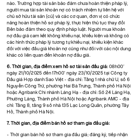
nào. Trường hợp tài sản bảo đảm chưa hoàn thiện pháp lý,
người mua tài sản khoản nợ có trách nhiệm tự liên hệ với
chủ sở hữu tài sản (cũ) và các cơ quan, đơn vị có chức
năng hoàn thiện hồ sơ pháp lý, thực hiện thủ tục thay đổi
Bên bảo đảm theo quy định pháp luật. Người mua khoản
nợ đấu giá cam kết không khiếu nại, khiếu kiện và không có
các hình thức pháp lý tương tự khiếu nại, khiếu kiện khác
đối với việc đấu giá khoản nợ cũng như đối với các nội dung
khác có liên quan đến khoản nợ đấu giá.
6. Thời gian, địa điểm xem hồ sơ tài sản đấu giá:
08h00’
ngày 21/10/2025 đến 17h00’ ngày 23/10/2025 tại Công ty
Đấu giá Hợp danh Sao Việt - địa chỉ: Tầng 1 nhà chữ U, số 6
Nguyễn Công Trứ, phường Hai Bà Trưng, Thành phố Hà Nội
hoặc Agribank Chi nhánh Láng Hạ - địa chỉ: Số 24 Láng Hạ,
Phường Láng, Thành phố Hà Nội hoặc Agribank AMC - địa
chỉ: Tầng 8, tầng 9 số nhà 135 Lạc Long Quân, phường Tây
Hồ, Thành phố Hà Nội.
7. Thời gian, địa điểm bán hồ sơ tham gia đấu giá:
- Thời gian bán hồ sơ tham gia đấu giá; đăng ký, tiếp nhận