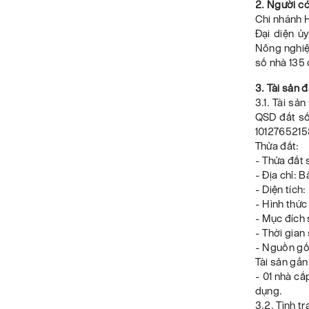
2. Người có
Chi nhánh 
Đại diện ủ
Nông nghiệp
số nhà 135
3. Tài sản 
3.1. Tài sả
QSD đất s
1012765215
Thửa đất:
- Thửa đất 
- Địa chỉ: 
- Diện tích
- Hình thức
- Mục đích 
- Thời gian
- Nguồn gố
Tài sản gắn 
- 01 nhà cấ
dụng.
3.2. Tình tr