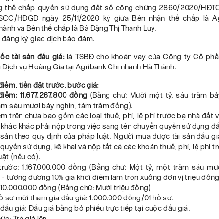
g thế chấp quyền sử dụng đất số công chứng 2860/2020/HĐTC
SCC/HĐGD ngày 25/11/2020 ký giữa Bên nhận thế chấp là Ag
ành và Bên thế chấp là Bà Đặng Thị Thanh Luy.
ã đăng ký giao dịch bảo đảm.
ốc tài sản đấu giá:
là TSBĐ cho khoản vay của Công ty Cổ phầ
 Dịch vụ Hoàng Gia tại Agribank Chi nhánh Hà Thành.
 điểm, tiền đặt trước, bước giá:
điểm: 11.677.267.800 đồng
(Bằng chữ: Mười một tỷ, sáu trăm b
trăm sáu mươi bảy nghìn, tám trăm đồng).
ểm trên chưa bao gồm các loại thuế, phí, lệ phí trước bạ nhà đất 
h khác khác phải nộp trong việc sang tên chuyển quyền sử dụng đ
 sản theo quy định của pháp luật. Người mua được tài sản đấu gi
quyền sử dụng, kê khai và nộp tất cả các khoản thuế, phí, lệ phí t
uật (nếu có).
 trước: 1.167.000.000 đồng (Bằng chữ: Một tỷ, một trăm sáu mươ
- tương đương 10% giá khởi điểm làm tròn xuống đơn vị triệu đồng
 10.000.000 đồng (Bằng chữ: Mười triệu đồng)
ồ sơ mời tham gia đấu giá: 1.000.000 đồng/01 hồ sơ.
 đấu giá: Đấu giá bằng bỏ phiếu trực tiếp tại cuộc đấu giá.
ức: Trả giá lên.