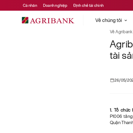
Cá nhân
Doanh nghiệp
Định chế tài chính
Về chúng tôi
Về Agribank
Agri
tài s
26/05/20
1. Tổ chức
P1006 tầng
Quận Thanh