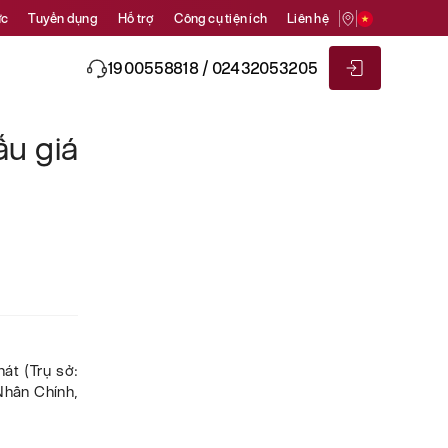
ức
Tuyển dụng
Hỗ trợ
Công cụ tiện ích
Liên hệ
1900558818 / 02432053205
u giá
át (Trụ sở:
Nhân Chính,