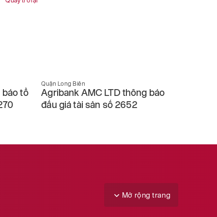
Quay trở lại
Quận Long Biên
Quận Long
 báo tổ
Agribank AMC LTD thông báo
Agriba
3270
đấu giá tài sản số 2652
thông 
Mở rộng trang