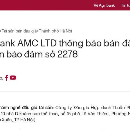
Về Agribank
Tin t
Tài sản bán đấu giá
Thành phố Hà Nội
bank AMC LTD thông báo bán đấ
ản bảo đảm số 2278
25
 hành nghề đấu giá tài sản:
Công ty Đấu giá Hợp danh Thuận Ph
 10 nhà D khách sạn thể thao, số 15 phố Lê Văn Thiêm, Phường 
 Xuân, TP Hà Nội).