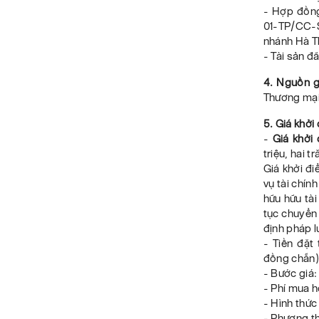
- Hợp đồn
01-TP/CC-
nhánh Hà Th
- Tài sản đ
4. Nguồn g
Thương mại
5. Giá khởi
-
Giá khởi 
triệu, hai 
Giá khởi đi
vụ tài chín
hữu hữu tài
tục chuyển 
định pháp l
- Tiền đặt
đồng chẵn) 
- Bước giá:
- Phí mua h
- Hình thức
- Phương th