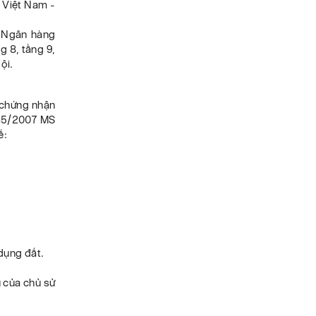
 Việt Nam -
n Ngân hàng
g 8, tầng 9,
ội.
y chứng nhận
65/2007 MS
ế:
dụng đất.
u của chủ sử