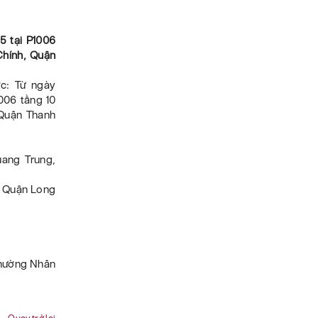
5 tại P1006
Chính, Quận
ớc: Từ ngày
006 tầng 10
 Quận Thanh
ang Trung,
y, Quận Long
 Phường Nhân