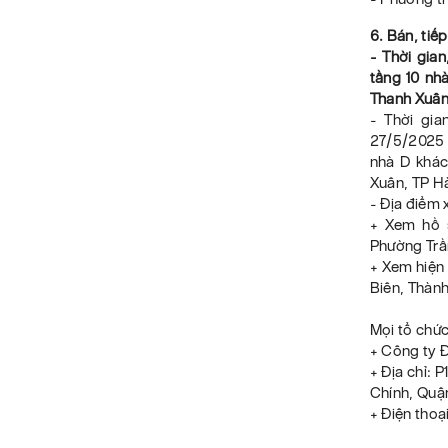
6. Bán, tiế
- Thời gia
tầng 10 nh
Thanh Xuân
- Thời gia
27/5/2025 
nhà D khác
Xuân, TP H
- Địa điểm 
+ Xem hồ 
Phường Trầ
+ Xem hiện 
Biên, Thàn
Mọi tổ chức
+ Công ty 
+ Địa chỉ: 
Chính, Quậ
+ Điện thoạ