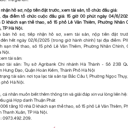
p nhận hồ sơ, nộp tiền đặt trước, xem tài sản, tổ chức đấu giá:
n, địa điểm tổ chức cuộc đấu giá: 15 giờ 00 phút ngày 04/6/202
à D khách sạn thể thao, số 15 phố Lê Văn Thiêm, Phường Nhân 
, TP Hà Nội.
n bán hồ sơ, tiếp nhận hồ sơ, xem tài sản, nộp tiền đặt trư
đến hết ngày 02/6/2025 (trong giờ hành chính) tại địa điểm: P1
h sạn thể thao, số 15 phố Lê Văn Thiêm, Phường Nhân Chính,
à Nội.
xem tài sản:
sơ tài sản: Trụ sở Agribank Chi nhánh Hà Thành - Số 23B Qu
n Hưng Đạo, Quận Hoàn Kiếm, Thành Phố Hà Nội
trạng tài sản: nơi tọa lạc tài sản tại Bắc Cầu 1, Phường Ngọc Thụ
h phố Hà Nội.
, cá nhân muốn biết thêm thông tin và giải đáp xin vui lòng liên hệ:
Đấu giá Hợp danh Thuận Phát
P1006 tầng 10 nhà D khách sạn thể thao, số 15 phố Lê Văn Thiêm,
n Thanh Xuân, TP Hà Nội.
i: 0973.492.209.