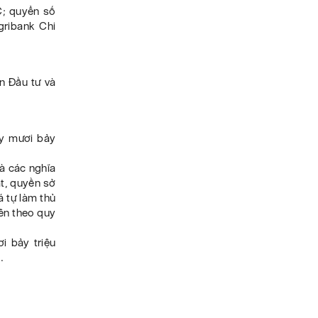
; quyển số
ribank Chi
n Đầu tư và
ảy mươi bảy
và các nghĩa
ất, quyền sở
á tự làm thủ
rên theo quy
i bảy triệu
.