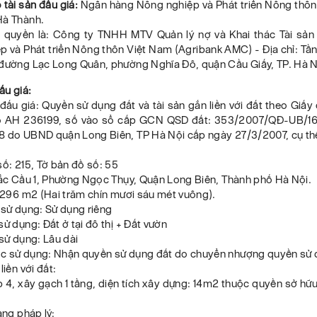
 tài sản đấu giá:
Ngân hàng Nông nghiệp và Phát triển Nông thôn
Hà Thành.
y quyền là: Công ty TNHH MTV Quản lý nợ và Khai thác Tài sả
 và Phát triển Nông thôn Việt Nam (Agribank AMC) - Địa chỉ: Tần
 đường Lạc Long Quân, phường Nghĩa Đô, quận Cầu Giấy, TP. Hà N
đấu giá:
n đấu giá: Quyền sử dụng đất và tài sản gắn liền với đất theo Giấ
ố AH 236199, số vào sổ cấp GCN QSD đất: 353/2007/QĐ-UB/1
8 do UBND quận Long Biên, TP Hà Nội cấp ngày 27/3/2007, cụ th
số: 215, Tờ bản đồ số: 55
Bắc Cầu 1, Phường Ngọc Thụy, Quận Long Biên, Thành phố Hà Nội.
: 296 m2 (Hai trăm chín mươi sáu mét vuông).
 sử dụng: Sử dụng riêng
sử dụng: Đất ở tại đô thị + Đất vườn
 sử dụng: Lâu dài
c sử dụng: Nhận quyền sử dụng đất do chuyển nhượng quyền sử 
liền với đất:
p 4, xây gạch 1 tầng, diện tích xây dựng: 14m2 thuộc quyền sở hữ
ạng pháp lý: