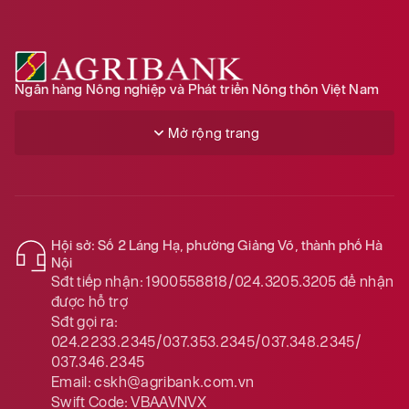
Ngân hàng Nông nghiệp và Phát triển Nông thôn Việt Nam
Mở rộng trang
Hội sở: Số 2 Láng Hạ, phường Giảng Võ, thành phố Hà
Nội
Sđt tiếp nhận:
1900558818/024.3205.3205
để nhận
được hỗ trợ
Sđt gọi ra:
024.2233.2345/037.353.2345/037.348.2345/
037.346.2345
Email:
cskh@agribank.com.vn
Swift Code:
VBAAVNVX