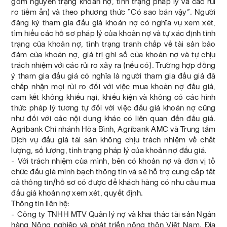
gồm nguyên trạng khoản nợ, tình trạng pháp lý và các rủi
ro tiềm ẩn) và theo phương thức “Có sao bán vậy”. Người
đăng ký tham gia đấu giá khoản nợ có nghĩa vụ xem xét,
tìm hiểu các hồ sơ pháp lý của khoản nợ và tự xác định tình
trạng của khoản nợ, tình trạng tranh chấp về tài sản bảo
đảm của khoản nợ, giá trị ghi sổ của khoản nợ và tự chịu
trách nhiệm với các rủi ro xảy ra (nếu có). Trường hợp đồng
ý tham gia đấu giá có nghĩa là người tham gia đấu giá đã
chấp nhận mọi rủi ro đối với việc mua khoản nợ đấu giá,
cam kết không khiếu nại, khiếu kiện và không có các hình
thức pháp lý tương tự đối với việc đấu giá khoản nợ cũng
như đối với các nội dung khác có liên quan đến đấu giá.
Agribank Chi nhánh Hòa Bình, Agribank AMC và Trung tấm
Dịch vụ đấu giá tài sản không chịu trách nhiệm về chất
lượng, số lượng, tình trạng pháp lý của khoản nợ đấu giá.
- Với trách nhiệm của mình, bên có khoản nợ và đơn vị tổ
chức đấu giá minh bạch thông tin và sẽ hỗ trợ cung cấp tất
cả thông tin/hồ sơ có được để khách hàng có nhu cầu mua
đấu giá khoản nợ xem xét, quyết định.
Thông tin liên hệ:
- Công ty TNHH MTV Quản lý nợ và khai thác tài sản Ngân
hàng Nông nghiệp và phát triển nông thôn Việt Nam. Địa