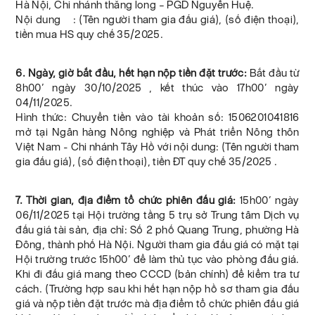
Hà Nội, Chi nhánh thăng long – PGD Nguyễn Huệ.
Nội dung : (Tên người tham gia đấu giá), (số điện thoại),
tiền mua HS quy chế 35/2025.
6. Ngày, giờ bắt đầu, hết hạn nộp tiền đặt trước:
Bắt đầu từ
8h00’ ngày 30/10/2025 , kết thúc vào 17h00’ ngày
04/11/2025.
Hình thức: Chuyển tiền vào tài khoản số: 1506201041816
mở tại Ngân hàng Nông nghiệp và Phát triển Nông thôn
Việt Nam - Chi nhánh Tây Hồ với nội dung: (Tên người tham
gia đấu giá), (số điện thoại), tiền ĐT quy chế 35/2025 .
7. Thời gian, địa điểm tổ chức phiên đấu giá:
15h00’ ngày
06/11/2025 tại Hội trường tầng 5 trụ sở Trung tâm Dịch vụ
đấu giá tài sản, địa chỉ: Số 2 phố Quang Trung, phường Hà
Đông, thành phố Hà Nội. Người tham gia đấu giá có mặt tại
Hội trường trước 15h00’ để làm thủ tục vào phòng đấu giá.
Khi đi đấu giá mang theo CCCD (bản chính) để kiểm tra tư
cách. (Trường hợp sau khi hết hạn nộp hồ sơ tham gia đấu
giá và nộp tiền đặt trước mà địa điểm tổ chức phiên đấu giá