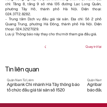
chỉ: Tầng 8, tầng 9 số nhà 135 đường Lạc Long Quân,
phường Tây Hồ, thành phố Hà Nội. Điện thoại:
024.3772.8282.
- Trung tâm Dịch vụ đấu giá tài sản. Địa chỉ: Số 2 phố
Quang Trung, phường Hà Đông, thành phố Hà Nội. Điện
thoại: 024.32127029.
Lưu ý: Thông báo này thay cho thư mời tham gia đấu giá.
Quay trở lại
Tin liên quan
Quận Nam Từ Liêm
Quận Nam Từ
Agribank Chi nhánh Hà Tây thông báo
Agribank 
tổ chức đấu giá tài sản số 1520
báo đấu gi