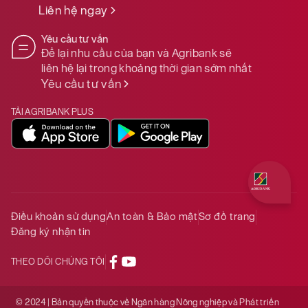
Liên hệ ngay
Yêu cầu tư vấn
Để lại nhu cầu của bạn và Agribank sẽ
liên hệ lại trong khoảng thời gian sớm nhất
Yêu cầu tư vấn
TẢI AGRIBANK PLUS
Quý khách 
Điều khoản sử dụng
An toàn & Bảo mật
Sơ đồ trang
Đăng ký nhận tin
THEO DÕI CHÚNG TÔI
© 2024 | Bản quyền thuộc về Ngân hàng Nông nghiệp và Phát triển