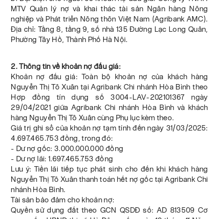
MTV Quản lý nợ và khai thác tài sản Ngân hàng Nông
nghiệp và Phát triển Nông thôn Việt Nam (Agribank AMC).
Địa chỉ: Tầng 8, tầng 9, số nhà 135 Đường Lạc Long Quân,
Phường Tây Hồ, Thành Phố Hà Nội.
2. Thông tin về khoản nợ đấu giá:
Khoản nợ đấu giá: Toàn bộ khoản nợ của khách hàng
Nguyễn Thị Tô Xuân tại Agribank Chi nhánh Hòa Bình theo
Hợp đồng tín dụng số 3004-LAV-202101367 ngày
29/04/2021 giữa Agribank Chi nhánh Hòa Bình và khách
hàng Nguyễn Thị Tô Xuân cùng Phụ lục kèm theo.
Giá trị ghi sổ của khoản nợ tạm tính đến ngày 31/03/2025:
4.697.465.753 đồng, trong đó:
- Dư nợ gốc: 3.000.000.000 đồng
- Dư nợ lãi: 1.697.465.753 đồng
Lưu ý: Tiền lãi tiếp tục phát sinh cho đến khi khách hàng
Nguyễn Thị Tô Xuân thanh toán hết nợ gốc tại Agribank Chi
nhánh Hòa Bình.
Tài sản bảo đảm cho khoản nợ:
Quyền sử dụng đất theo GCN QSDĐ số: AD 813509 Cơ