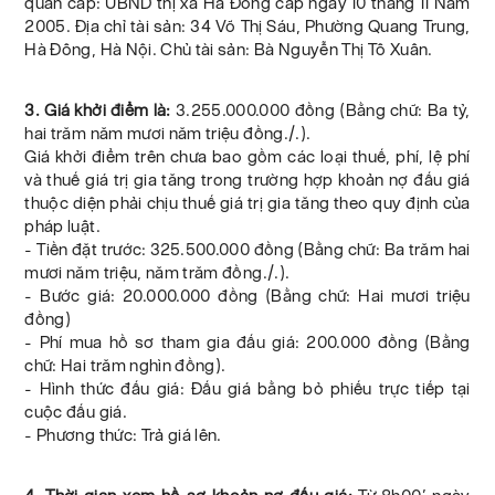
quan cấp: UBND thị xã Hà Đông cấp ngày 10 tháng 11 Năm
2005. Địa chỉ tài sản: 34 Võ Thị Sáu, Phường Quang Trung,
Hà Đông, Hà Nội. Chủ tài sản: Bà Nguyễn Thị Tô Xuân.
3. Giá khởi điểm là:
3.255.000.000 đồng (Bằng chữ: Ba tỷ,
hai trăm năm mươi năm triệu đồng./.).
Giá khởi điểm trên chưa bao gồm các loại thuế, phí, lệ phí
và thuế giá trị gia tăng trong trường hợp khoản nợ đấu giá
thuộc diện phải chịu thuế giá trị gia tăng theo quy định của
pháp luật.
- Tiền đặt trước: 325.500.000 đồng (Bằng chữ: Ba trăm hai
mươi năm triệu, năm trăm đồng./.).
- Bước giá: 20.000.000 đồng (Bằng chữ: Hai mươi triệu
đồng)
- Phí mua hồ sơ tham gia đấu giá: 200.000 đồng (Bằng
chữ: Hai trăm nghìn đồng).
- Hình thức đấu giá: Đấu giá bằng bỏ phiếu trực tiếp tại
cuộc đấu giá.
- Phương thức: Trả giá lên.