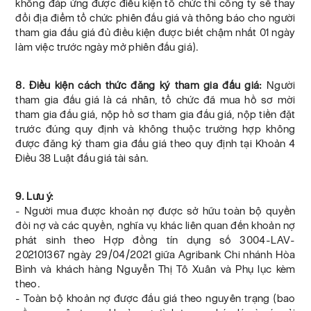
không đáp ứng được điều kiện tổ chức thì công ty sẽ thay
đổi địa điểm tổ chức phiên đấu giá và thông báo cho người
tham gia đấu giá đủ điều kiện được biết chậm nhất 01 ngày
làm việc trước ngày mở phiên đấu giá).
8. Điều kiện cách thức đăng ký tham gia đấu giá:
Người
tham gia đấu giá là cá nhân, tổ chức đã mua hồ sơ mời
tham gia đấu giá, nộp hồ sơ tham gia đấu giá, nộp tiền đặt
trước đúng quy định và không thuộc trường hợp không
được đăng ký tham gia đấu giá theo quy định tại Khoản 4
Điều 38 Luật đấu giá tài sản.
9. Lưu ý:
- Người mua được khoản nợ được sở hữu toàn bộ quyền
đòi nợ và các quyền, nghĩa vụ khác liên quan đến khoản nợ
phát sinh theo Hợp đồng tín dụng số 3004-LAV-
202101367 ngày 29/04/2021 giữa Agribank Chi nhánh Hòa
Bình và khách hàng Nguyễn Thị Tô Xuân và Phụ lục kèm
theo.
- Toàn bộ khoản nợ được đấu giá theo nguyên trạng (bao