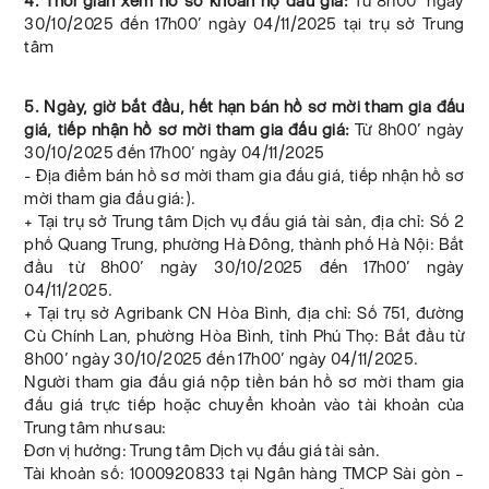
4. Thời gian xem hồ sơ khoản nợ đấu giá:
Từ 8h00’ ngày
30/10/2025 đến 17h00’ ngày 04/11/2025 tại trụ sở Trung
tâm
5. Ngày, giờ bắt đầu, hết hạn bán hồ sơ mời tham gia đấu
giá, tiếp nhận hồ sơ mời tham gia đấu giá:
Từ 8h00’ ngày
30/10/2025 đến 17h00’ ngày 04/11/2025
- Địa điểm bán hồ sơ mời tham gia đấu giá, tiếp nhận hồ sơ
mời tham gia đấu giá:).
+ Tại trụ sở Trung tâm Dịch vụ đấu giá tài sản, địa chỉ: Số 2
phố Quang Trung, phường Hà Đông, thành phố Hà Nội: Bắt
đầu từ 8h00’ ngày 30/10/2025 đến 17h00’ ngày
04/11/2025.
+ Tại trụ sở Agribank CN Hòa Bình, địa chỉ: Số 751, đường
Cù Chính Lan, phường Hòa Bình, tỉnh Phú Thọ: Bắt đầu từ
8h00’ ngày 30/10/2025 đến 17h00’ ngày 04/11/2025.
Người tham gia đấu giá nộp tiền bán hồ sơ mời tham gia
đấu giá trực tiếp hoặc chuyển khoản vào tài khoản của
Trung tâm như sau:
Đơn vị hưởng: Trung tâm Dịch vụ đấu giá tài sản.
Tài khoản số: 1000920833 tại Ngân hàng TMCP Sài gòn –