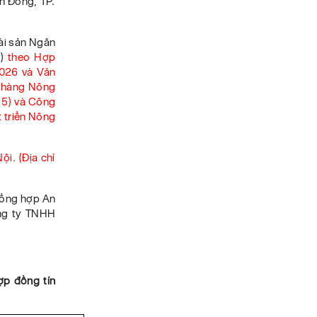
An Đông,
TP.
ài sản
Ngân
)
theo Hợp
2026
và
Văn
 hàng Nông
 5)
và
Công
 triển Nông
ội. (Địa chỉ
Tổng hợp An
ng ty TNHH
p đồng tín