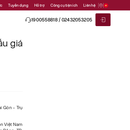
ức
Tuyển dụng
Hỗ trợ
Công cụ tiện ích
Liên hệ
1900558818 / 02432053205
u giá
i Gòn – Trụ
ôn Việt Nam