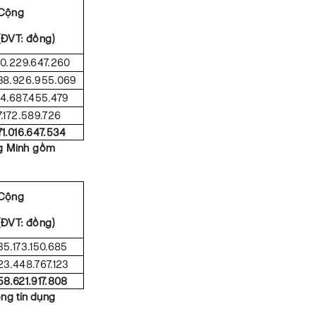
Cộng
(ĐVT: đồng)
10.229.647.260
38.926.955.069
14.687.455.479
7.172.589.726
71.016.647.534
g Minh gồm
Cộng
(ĐVT: đồng)
35.173.150.685
23.448.767.123
58.621.917.808
ng tín dụng