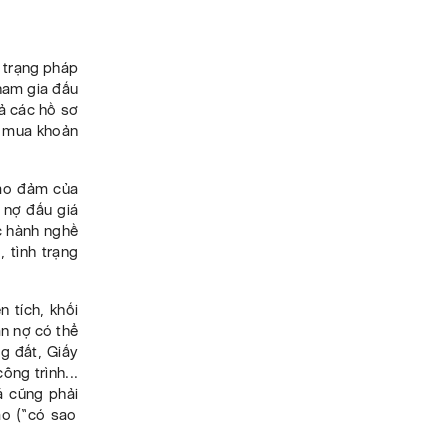
 trạng pháp
ham gia đấu
cả các hồ sơ
 mua khoản
bảo đảm của
n nợ đấu giá
c hành nghề
, tình trạng
 tích, khối
ản nợ có thể
ng đất, Giấy
ông trình...
iá cũng
phải
ao (“có sao