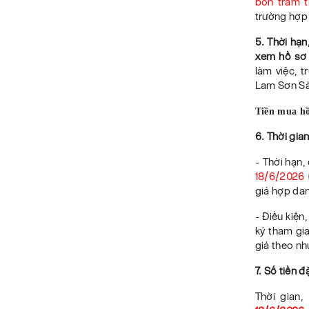
bốn trăm t
trường hợp 
5.
Thời hạn
xem hồ sơ 
làm việc, t
Lam Sơn Sài
Tiền mua hồ
6. Thời gia
- Thời hạn,
18
/6
/
2026
giá hợp dan
-
Điều kiện
ký tham gia
giá theo nh
7.
Số tiền đ
Thời gian,