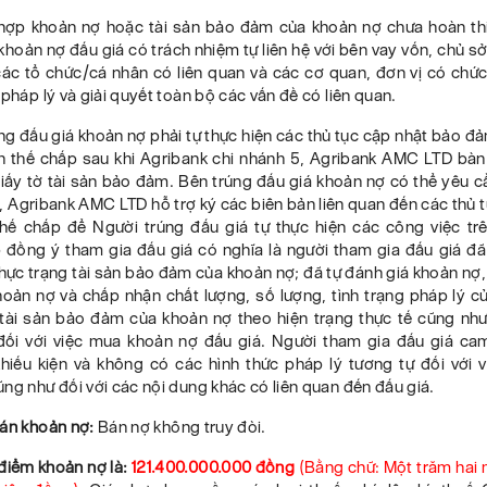
hợp khoản nợ hoặc tài sản bảo đảm của khoản nợ chưa hoàn thi
hoản nợ đấu giá có trách nhiệm tự liên hệ với bên vay vốn, chủ sở
ác tổ chức/cá nhân có liên quan và các cơ quan, đơn vị có chứ
 pháp lý và giải quyết toàn bộ các vấn đề có liên quan.
ng đấu giá khoản nợ phải tự thực hiện các thủ tục cập nhật bảo đ
n
thế chấp sau khi
Agribank chi nhánh 5
, Agribank AMC LTD
bàn 
iấy tờ tài sản bảo đảm. Bên trúng đấu giá khoản nợ có thể yêu c
, Agribank AMC LTD
hỗ trợ ký các biên bản liên quan đến các thủ 
hế chấp để Người trúng đấu giá tự thực hiện các công việc trê
 đồng ý tham gia đấu giá có nghĩa là người tham gia đấu giá đ
hực trạng tài sản bảo đảm của khoản nợ; đã tự đánh giá
khoản nợ
,
oản nợ và chấp nhận chất lượng, số lượng, tình trạng pháp lý c
tài sản bảo đảm của khoản nợ
theo hiện trạng thực tế cũng nh
 đối với việc mua khoản nợ đấu giá. Người tham gia đấu giá ca
khiếu kiện và không có các hình thức pháp lý tương tự đối với 
ng như đối với các nội dung khác có liên quan đến đấu giá
.
bán khoản nợ:
Bán nợ không truy đòi
.
 điểm khoản nợ là:
121.400.000.000
đồng
(Bằng chữ: Một trăm hai
m