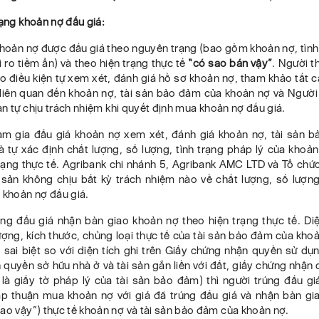
rạng khoản nợ đấu giá:
hoản nợ
được đấu giá theo nguyên trạng (bao gồm khoản nợ, tình
i ro tiềm ẩn) và theo hiện
trạng thực tế
“có sao bán vậy”
.
Người t
o điều kiện
tự
xem
xét, đánh giá hồ sơ khoản nợ
, tham khảo tất 
 liên quan đến khoản nợ, tài sản bảo đảm của khoản nợ và
Người
àn
tự
chịu trách nhiệm khi quyết định mua khoản nợ đấu giá.
am gia đấu giá khoản nợ xem xét
, đánh giá
khoản nợ, tài sản 
 tự xác định chất lượng, số lượng, tình trạng pháp lý của khoả
trạng thực tế. Agribank chi nhánh 5, Agribank AMC LTD và Tổ chứ
i sản không chịu
bất kỳ
trách nhiệm
nào
về chất lượng, số lượng
 khoản nợ đấu giá.
ng đấu giá nhận bàn giao khoản nợ theo hiện trạng thực tế. Diện
ượng, kích thước, chủng loại thực tế của tài sản bảo đảm của kho
 sai biệt so với diện tích ghi trên Giấy chứng nhận quyền sử dụ
quyền sở hữu nhà ở và tài sản gắn liền với đất, giấy chứng nhận c
 là giấy tờ pháp lý của tài sản bảo đảm) thì người trúng đấu g
p thuận mua khoản nợ với giá đã trúng đấu giá và nhận bàn gi
ao vậy”) thực tế khoản nợ và tài sản bảo đảm của khoản nợ
.