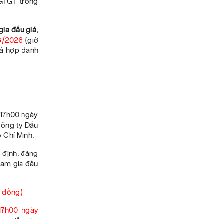
 GTGT trong
gia đấu giá,
6
/
2026
(giờ
giá hợp danh
 17h00 ngày
ông ty Đấu
ồ Chí Minh.
y định, đăng
ham gia đấu
u đồng)
17h00 ngày