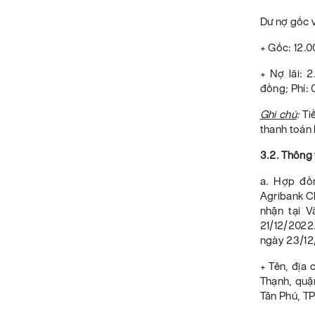
Dư nợ gốc v
+ Gốc: 12.
+ Nợ lãi: 
đồng; Phí:
Ghi chú
:
Ti
thanh toán 
3.2. Thông 
a. Hợp đồ
Agribank C
nhận tại 
21/12/2022
ngày 23/12
+ Tên, địa 
Thạnh, quậ
Tân Phú, TP