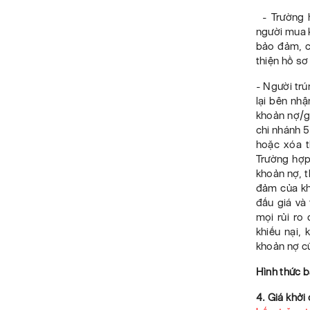
-
Trường 
người mua k
bảo đảm, c
thiện hồ sơ
- Người trú
lại bên
nhậ
khoản nợ/g
chi nhánh 5
hoặc xóa t
Trường hợp
khoản nợ, t
đảm của kh
đấu giá
và 
mọi rủi ro
khiếu nại, 
khoản nợ cũ
Hình thức 
4. Giá khởi