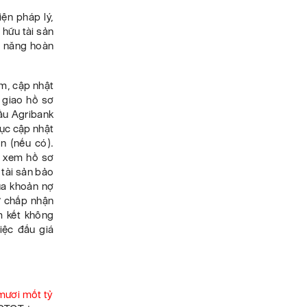
ện pháp lý,
 hữu tài sản
c năng hoàn
ảm
,
cập nhật
giao hồ sơ
ầu Agribank
tục cập nhật
n (nếu có).
ã xem
hồ sơ
tài sản bảo
ủa khoản nợ
ư chấp nhận
m kết không
việc đấu giá
ươi mốt tỷ