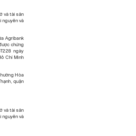
ở và tài sản
i nguyên và
ữa Agribank
 được chứng
07228 ngày
Hồ Chí Minh
h phường Hòa
Thạnh, quận
ở và tài sản
i nguyên và