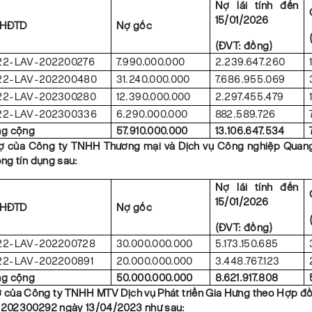
Nợ lãi tính đến
15/01/2026
 HĐTD
Nợ gốc
(ĐVT: đồng)
22-LAV-202200276
7.990.000.000
2.239.647.260
22-LAV-202200480
31.240.000.000
7.686.955.069
22-LAV-202300280
12.390.000.000
2.297.455.479
22-LAV-202300336
6.290.000.000
882.589.726
ng cộng
57.910.000.000
13.106.647.534
nợ của
Công ty TNHH Thương mại và Dịch vụ Công nghiệp Quan
ng tín dụng sau
:
Nợ lãi tính đến
15/01/2026
 HĐTD
Nợ gốc
(ĐVT: đồng)
22-LAV-202200728
30.000.000.000
5.173.150.685
22-LAV-202200891
20.000.000.000
3.448.767.123
ng cộng
50.000.000.000
8.621.917.808
ợ của
Công ty TNHH MTV Dịch vụ Phát triển Gia Hưng theo Hợp đồ
202300292 ngày 13/04/2023 như sau: