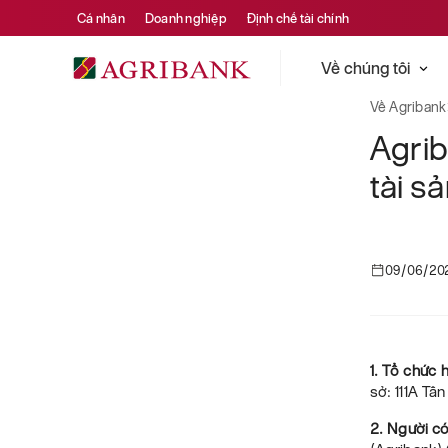
Cá nhân
Doanh nghiệp
Định chế tài chính
Về chúng tôi
Về Agribank
Agri
tài s
09/06/20
1. Tổ chức 
sở: 111A Tâ
2. Người c