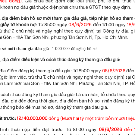
riệu
đồng)
. Giá chưa bao gồm các loại thuế, phí, lệ phí, thuế
khoản nợ đấu giá thuộc diện phải chịu thuế GTGT theo quy định.
, địa điểm b
án hồ sơ mời tham gia đấu giá, tiếp nhận hồ sơ tham 
giấy tờ khoản nợ:
Từ 8h00 ngày
08
/6/2026
đến 17h00 ngày
18
/
rừ thứ 7, chủ nhật và ngày nghỉ theo quy định) tại Công ty đấu 
 Gòn – 111A Tân Sơn Nhì, phường Tân Sơn Nhì, Tp. Hồ Chí Minh.
 sơ mời tham gia đấu giá
: 1.000.000 đồng/bộ hồ sơ
n, địa điểm điều kiện và cách thức đăng ký tham gia đấu giá:
 địa điểm đăng ký tham gia đấu giá:
Từ 8h00 ngày
08
/6/2026
đến
(giờ làm việc, trừ thứ 7, chủ nhật và ngày nghỉ theo quy định) t
ại
C
h Lam Sơn Sài Gòn – 111A Tân Sơn Nhì, Phường Tân Sơn Nhì, TP. H
, cách thức đăng ký tham gia đấu giá: Là cá nhân, tổ chức theo qu
 đấu giá đến đúng thời gian, địa điểm bán hồ sơ, nhận đăng ký t
ư thông báo để mua hồ sơ, đăng ký tham gia đấu giá.
ặt trước:
12.140.000.000
đồng
(Mười hai tỷ một trăm bốn mươi triệ
 hình thức nộp tiền đặt trước: Từ 8h00 ngày
08/6/2026
đến 