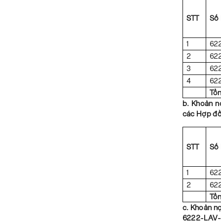
STT
Số
1
62
2
62
3
62
4
62
Tổ
b. Khoản 
các Hợp đồ
STT
Số
1
62
2
62
Tổ
c. Khoản n
6222-LAV-