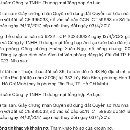
tài sản: Công ty TNHH Thương mại Tổng hợp An Lạc
ề tài sản: Giấy chứng nhận Quyền sử dụng đất Quyền sở hữu nhà 
iền với đất số CE 995033, số vào sổ cấp GCN: CT 59963 do Sở Tà
cấp ngày 24/01/2017, cập nhật thay đổi ngày 03/4/2017.
g thế chấp tài sản số 6222-LCP-202300132 ngày 13/4/2023 gi
5 và Công ty TNHH Thương mại Tổng hợp An Lạc (bên bảo đảm)
Văn phòng Công chứng Hoàng Xuân Ngụ, số công chứng: 0
 Đăng ký giao dịch bảo đảm tại Văn phòng đăng ký đất đai TP. 
2023. Như sau:
chỉ tài sản: Thuộc thửa đất số 36, tờ bản đồ số 43 Bộ địa chín
n Tân Phú (tài liệu năm 2005) tại 332 Lũy Bán Bích, phường Hòa 
. Hồ Chí Minh (nay là phường Tân Phú, TP. Hồ Chí Minh).
tài sản: Công ty TNHH Thương mại Tổng hợp An Lạc
ề tài sản: Giấy chứng nhận Quyền sử dụng đất Quyền sở hữu nhà 
iền với đất số CE 995033, số vào sổ cấp GCN: CT 59963 do Sở Tà
cấp ngày 24/01/2017, cập nhật thay đổi ngày 03/4/2017.
ông tin khác về khoản nợ:
Tham khảo hồ sơ của khoản nợ.