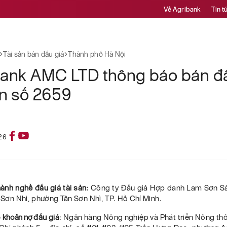
Về Agribank
Tin t
Tài sản bán đấu giá
Thành phố Hà Nội
bank AMC LTD thông báo bán đấ
ản số 2659
26
hành nghề đấu giá tài sản:
Công ty Đấu giá Hợp danh Lam Sơn Sà
n Sơn Nhì, phường Tân Sơn Nhì, TP. Hồ Chí Minh.
ó
khoản nợ
đấu giá
:
Ngân hàng Nông nghiệp và Phát triển Nông th