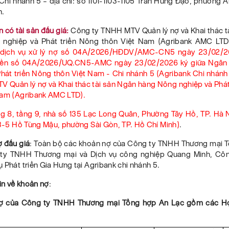
Chi nhánh 5
– địa chỉ:
số 1101-1103-1105 Trần Hưng Đạo, phường 
h.
n có tài sản đấu giá:
Công ty TNHH MTV Quản lý nợ và Khai thác t
nghiệp và Phát triển Nông thôn Việt Nam
(Agribank AMC LTD
dịch vụ xử lý nợ số 04A/
2026
/HĐDV/AMC-CN
5
ngày 23
/02
/
yền số 04A/2026/
UQ.CN
5
-AMC
ngày
23
/02
/2026
ký giữa Ngân
hát triển Nông thôn Việt Nam - Chi nhánh 5 (
Agribank Chi nhánh
V Quản lý nợ và Khai thác tài sản
Ngân hàng Nông nghiệp và Phát
Nam (Agribank AMC LTD).
ng 8, tầng 9, nhà số 135 Lạc Long Quân, Phường Tây Hồ, TP. Hà N
 3-5 Hồ Tùng Mậu, phường Sài Gòn, TP. Hồ Chí Minh)
.
ợ đấu giá
:
Toàn bộ các
khoản nợ của Công ty TNHH Thương mại 
 ty TNHH Thương mại và Dịch vụ công nghiệp Quang Minh, Cô
 Phát triển Gia Hưng tại Agribank chi nhánh 5.
tin về khoản nợ
:
ợ của
Công ty TNHH Thương mại Tổng hợp An Lạc gồm các Hợ