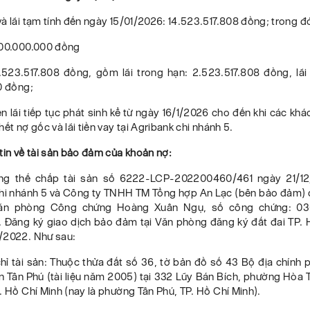
à lãi tạm tính đến ngày 15/01/2026:
14.523.517.808 đồng;
trong đ
000.000.000 đồng
2.523.517.808 đồng, gồm lãi trong hạn: 2.523.517.808 đồng, lãi
 0 đồng
;
ền lãi tiếp tục phát sinh kể từ ngày 16/1/2026 cho đến khi các kh
hết nợ gốc và lãi tiền vay tại Agribank chi nhánh 5.
tin về tài sản bảo đảm của khoản nợ:
ng thế chấp tài sản số 6222-LCP-202200460/461 ngày 21/12
hi nhánh 5 và Công ty TNHH TM Tổng hợp An Lạc (bên bảo đảm)
Văn phòng Công chứng Hoàng Xuân Ngụ, số công chứng: 0
. Đăng ký giao dịch bảo đảm tại Văn phòng đăng ký đất đai TP. 
/2022. Như sau:
chỉ tài sản: Thuộc thửa đất số 36, tờ bản đồ số 43 Bộ địa chín
n Tân Phú (tài liệu năm 2005) tại 332 Lũy Bán Bích, phường Hòa 
. Hồ Chí Minh (nay là phường Tân Phú, TP. Hồ Chí Minh).