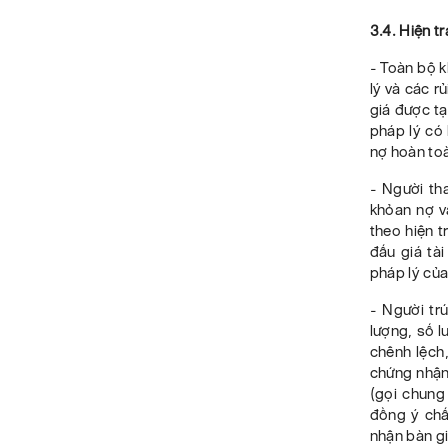
3.4.
Hiện t
- Toàn bộ
k
lý và các rủ
giá được tạ
pháp lý có
nợ
hoàn to
-
Người th
khỏa
n
nợ và
theo hiện 
đấu giá tà
pháp lý của
-
Người trú
lượng, số l
chênh lệch,
chứng nhận 
(gọi chung
đồng ý chấ
nhận bàn gi