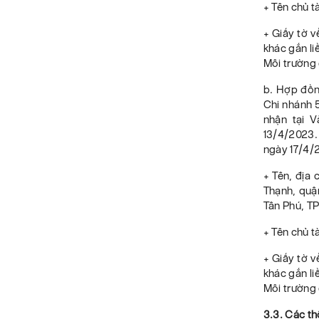
+ Tên chủ 
+ Giấy tờ v
khác gắn l
Môi trường 
b. Hợp đồn
Chi nhánh 
nhận tại 
13/4/2023.
ngày 17/4/
+ Tên, địa 
Thạnh, quậ
Tân Phú, TP
+ Tên chủ 
+ Giấy tờ v
khác gắn l
Môi trường 
3.3.
Các th