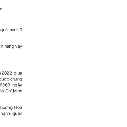
ó:
 quá hạn: 0
ách hàng vay
/2022 giữa
 được chứng
36363 ngày
Hồ Chí Minh
h phường Hòa
Thạnh, quận