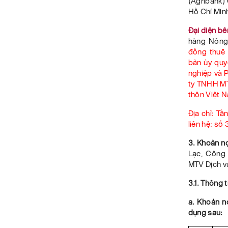
(Agribank)
Hồ Chí Min
Đại diện bê
hàng Nông 
đồng thuê 
bản ủy qu
nghiệp và P
ty TNHH MT
thôn Việt 
Địa chỉ: Tầ
liên hệ: số
3. Khoản n
Lạc, Công
MTV Dịch vụ
3.1. Thông 
a.
Khoản n
dụng sau: