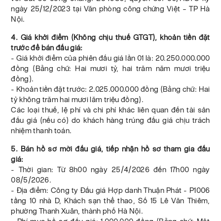
ngày 25/12/2023 tại Văn phòng công chứng Việt – TP Hà
Nội.
4. Giá khởi điểm (Không chịu thuế GTGT), khoản tiền đặt
trước để bán đấu giá:
- Giá khởi điểm của phiên đấu giá lần 01 là: 20.250.000.000
đồng (Bằng chữ: Hai mươi tỷ, hai trăm năm mươi triệu
đồng).
- Khoản tiền đặt trước: 2.025.000.000 đồng (Bằng chữ: Hai
tỷ không trăm hai mươi lăm triệu đồng).
Các loại thuế, lệ phí và chi phí khác liên quan đến tài sản
đấu giá (nếu có) do khách hàng trúng đấu giá chịu trách
nhiệm thanh toán.
5. Bán hồ sơ mời đấu giá, tiếp nhận hồ sơ tham gia đấu
giá:
- Thời gian: Từ 8h00 ngày 25/4/2026 đến 17h00 ngày
08/5/2026.
- Địa điểm: Công ty Đấu giá Hợp danh Thuận Phát - P1006
tầng 10 nhà D, Khách sạn thể thao, Số 15 Lê Văn Thiêm,
phường Thanh Xuân, thành phố Hà Nội.