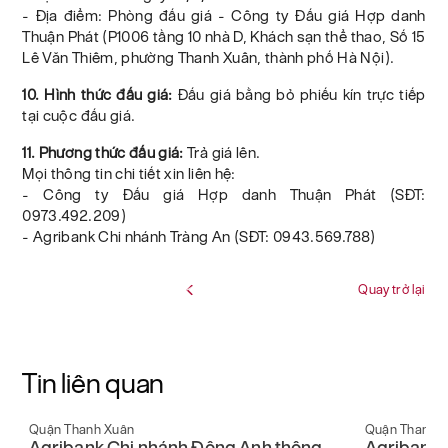
- Địa điểm: Phòng đấu giá - Công ty Đấu giá Hợp danh
Thuận Phát (P1006 tầng 10 nhà D, Khách sạn thể thao, Số 15
Lê Văn Thiêm, phường Thanh Xuân, thành phố Hà Nội).
10. Hình thức đấu giá:
Đấu giá bằng bỏ phiếu kín trực tiếp
tại cuộc đấu giá.
11. Phương thức đấu giá:
Trả giá lên.
Mọi thông tin chi tiết xin liên hệ:
- Công ty Đấu giá Hợp danh Thuận Phát (SĐT:
0973.492.209)
- Agribank Chi nhánh Tràng An (SĐT: 0943.569.788)
Quay trở lại
Tin liên quan
Quận Thanh Xuân
Quận Thanh 
Agribank Chi nhánh Đông Anh thông
Agribank 