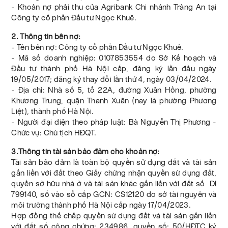
- Khoản nợ phải thu của Agribank Chi nhánh Tràng An tại
Công ty cổ phần Đầu tư Ngọc Khuê.
2. Thông tin bên nợ:
- Tên bên nợ: Công ty cổ phần Đầu tư Ngọc Khuê.
- Mã số doanh nghiệp: 0107853554 do Sở Kế hoạch và
Đầu tư thành phố Hà Nội cấp, đăng ký lần đầu ngày
19/05/2017; đăng ký thay đổi lần thứ 4, ngày 03/04/2024.
- Địa chỉ: Nhà số 5, tổ 22A, đường Xuân Hồng, phường
Khương Trung, quận Thanh Xuân (nay là phường Phương
Liệt), thành phố Hà Nội.
- Người đại diện theo pháp luật: Bà Nguyễn Thị Phương -
Chức vụ: Chủ tịch HĐQT.
3.Thông tin tài sản bảo đảm cho khoản nợ:
Tài sản bảo đảm là toàn bộ quyền sử dụng đất và tài sản
gắn liền với đất theo Giấy chứng nhận quyền sử dụng đất,
quyền sở hữu nhà ở và tài sản khác gắn liền với đất số DI
799140, số vào sổ cấp GCN: CS12120 do sở tài nguyên và
môi trường thành phố Hà Nội cấp ngày 17/04/2023.
Hợp đồng thế chấp quyền sử dụng đất và tài sản gắn liền
với đất số công chứng: 234986, quyển số: 50/HĐTC ký