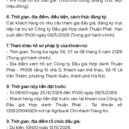
- Phí mua hồ sơ đấu giá: 1.000.000 đồng (Bằng chữ: Một
triệu đồng).
6. Thời gian, địa điểm, điều kiện, cách thức đăng ký:
Các khách hàng có nhu cầu tham gia đấu giá, đăng ký trực
tiếp tại trụ sở Công ty Đấu giá Hợp danh Thuận Phát. Hạn
cuối đến 17h00 ngày 08/5/2026 (Trong giờ hành chính).
7. Tham khảo hồ sơ pháp lý của khoản nợ:
- Thời gian: Trong ba ngày 06, 07 và 08 tháng 5 năm 2026
(Trong giờ hành chính).
- Địa điểm xem hồ sơ: Công ty Đấu giá Hợp danh Thuận
Phát - P1006 tầng 10 nhà D, Khách sạn thể thao, Số 15 Lê
Văn Thiêm, phường Thanh Xuân, thành phố Hà Nội.
8. Thời gian nộp tiền đặt trước:
- Từ 08h00 ngày 25/4/2026 đến 17h00 ngày 08/5/2026.
- Khách hàng nộp tiền đặt trước vào tài khoản của Công ty
Đấu giá Hợp danh Thuận Phát - Tài khoản số
1305201041029 mở tại Agribank Chi nhánh Tràng An.
9. Thời gian, địa điểm tổ chức đấu giá:
- Dự kiến: 10h00 ngày 13/5/2026.