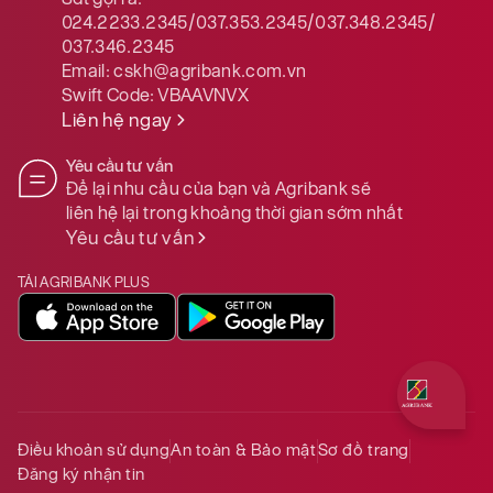
024.2233.2345/037.353.2345/037.348.2345/
037.346.2345
Email:
cskh@agribank.com.vn
Swift Code:
VBAAVNVX
Liên hệ ngay
Yêu cầu tư vấn
Để lại nhu cầu của bạn và Agribank sẽ
liên hệ lại trong khoảng thời gian sớm nhất
Yêu cầu tư vấn
TẢI AGRIBANK PLUS
Quý khách 
Điều khoản sử dụng
An toàn & Bảo mật
Sơ đồ trang
Đăng ký nhận tin