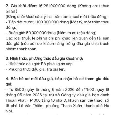
2. Giá khởi điểm:
16.281.000.000 đồng (Không chịu thuế
GTGT)
(Bằng chữ: Mười sáu tỷ, hai trăm tám mươi mốt triệu đồng).
- Tiền đặt trước: 1.100.000.000 đồng (Một tỷ, một trăm triệu
đồng.)
- Bước giá: 50.000.000đồng (Năm mươi triệu đồng)
Các loại thuế, lệ phí và chi phí khác liên quan đến tài sản
đấu giá (nếu có) do khách hàng trúng đấu giá chịu trách
nhiệm thanh toán.
3. Hình thức, phương thức đấu giá khoản nợ:
- Hình thức đấu giá: Bỏ phiếu gián tiếp.
- Phương thức đấu giá: Trả giá lên.
4. Bán hồ sơ mời đấu giá, tiếp nhận hồ sơ tham gia đấu
giá:
- Từ 8h00 ngày 15 tháng 5 năm 2026 đến 17h00 ngày 19
tháng 05 năm 2026 tại trụ sở Công ty đấu giá hợp danh
Thuận Phát - P1006 tầng 10 nhà D, khách sạn thể thao, số
15 phố Lê Văn Thiêm, phường Thanh Xuân, thành phố Hà
Nội.