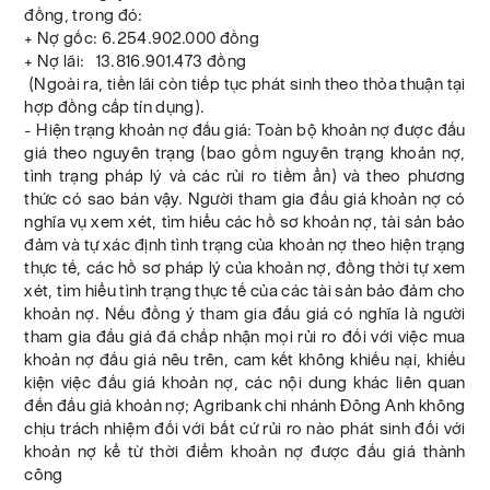
đồng, trong đó:
+ Nợ gốc: 6.254.902.000 đồng
+ Nợ lãi: 13.816.901.473 đồng
(Ngoài ra, tiền lãi còn tiếp tục phát sinh theo thỏa thuận tại
hợp đồng cấp tín dụng).
- Hiện trạng khoản nợ đấu giá: Toàn bộ khoản nợ được đấu
giá theo nguyên trạng (bao gồm nguyên trạng khoản nợ,
tình trạng pháp lý và các rủi ro tiềm ẩn) và theo phương
thức có sao bán vậy. Người tham gia đấu giá khoản nợ có
nghĩa vụ xem xét, tìm hiểu các hồ sơ khoản nợ, tài sản bảo
đảm và tự xác định tình trạng của khoản nợ theo hiện trạng
thực tế, các hồ sơ pháp lý của khoản nợ, đồng thời tự xem
xét, tìm hiểu tình trạng thực tế của các tài sản bảo đảm cho
khoản nợ. Nếu đồng ý tham gia đấu giá có nghĩa là người
tham gia đấu giá đã chấp nhận mọi rủi ro đối với việc mua
khoản nợ đấu giá nêu trên, cam kết không khiếu nại, khiếu
kiện việc đấu giá khoản nợ, các nội dung khác liên quan
đến đấu giá khoản nợ; Agribank chi nhánh Đông Anh không
chịu trách nhiệm đối với bất cứ rủi ro nào phát sinh đối với
khoản nợ kể từ thời điểm khoản nợ được đấu giá thành
công