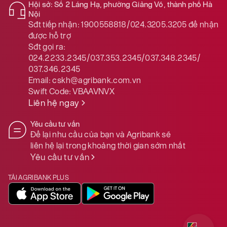
Hội sở: Số 2 Láng Hạ, phường Giảng Võ, thành phố Hà
Nội
Sđt tiếp nhận:
1900558818/024.3205.3205
để nhận
được hỗ trợ
Sđt gọi ra:
024.2233.2345/037.353.2345/037.348.2345/
037.346.2345
Email:
cskh@agribank.com.vn
Swift Code:
VBAAVNVX
Liên hệ ngay
Yêu cầu tư vấn
Để lại nhu cầu của bạn và Agribank sẽ
liên hệ lại trong khoảng thời gian sớm nhất
Yêu cầu tư vấn
TẢI AGRIBANK PLUS