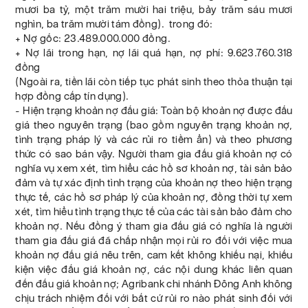
mươi ba tỷ, một trăm mười hai triệu, bảy trăm sáu mươi
nghìn, ba trăm mười tám đồng). trong đó:
+ Nợ gốc: 23.489.000.000 đồng.
+ Nợ lãi trong hạn, nợ lãi quá hạn, nợ phí: 9.623.760.318
đồng
(Ngoài ra, tiền lãi còn tiếp tục phát sinh theo thỏa thuận tại
hợp đồng cấp tín dụng).
- Hiện trạng khoản nợ đấu giá: Toàn bộ khoản nợ được đấu
giá theo nguyên trạng (bao gồm nguyên trạng khoản nợ,
tình trạng pháp lý và các rủi ro tiềm ẩn) và theo phương
thức có sao bán vậy. Người tham gia đấu giá khoản nợ có
nghĩa vụ xem xét, tìm hiểu các hồ sơ khoản nợ, tài sản bảo
đảm và tự xác định tình trạng của khoản nợ theo hiện trạng
thực tế, các hồ sơ pháp lý của khoản nợ, đồng thời tự xem
xét, tìm hiểu tình trạng thực tế của các tài sản bảo đảm cho
khoản nợ. Nếu đồng ý tham gia đấu giá có nghĩa là người
tham gia đấu giá đã chấp nhận mọi rủi ro đối với việc mua
khoản nợ đấu giá nêu trên, cam kết không khiếu nại, khiếu
kiện việc đấu giá khoản nợ, các nội dung khác liên quan
đến đấu giá khoản nợ; Agribank chi nhánh Đông Anh không
chịu trách nhiệm đối với bất cứ rủi ro nào phát sinh đối với