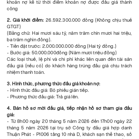
khoản nợ kể từ thời điểm khoản nợ được đấu giá thành
công
2. Giá khởi điểm:
26.592.300.000 đồng (Không chịu thuế
GTGT)
(Bằng chữ: Hai mươi sáu tỷ, năm trăm chín mươi hai triệu,
ba trăm nghìn đồng).
- Tiền đặt trước: 2.000.000.000 đồng (Hai tỷ đồng.)
- Bước giá: 50.000.000đồng (Năm mươi triệu đồng)
Các loại thuế, lệ phí và chi phí khác liên quan đến tài sản
đấu giá (nếu có) do khách hàng trúng đấu giá chịu trách
nhiệm thanh toán.
3. Hình thức, phương thức đấu giá khoản nợ:
- Hình thức đấu giá: Bỏ phiếu gián tiếp.
- Phương thức đấu giá: Trả giá lên.
4. Bán hồ sơ mời đấu giá, tiếp nhận hồ sơ tham gia đấu
giá:
- Từ 8h00 ngày 20 tháng 5 năm 2026 đến 17h00 ngày 22
tháng 5 năm 2026 tại trụ sở Công ty đấu giá hợp danh
Thuận Phát - P1006 tầng 10 nhà D, khách sạn thể thao, số