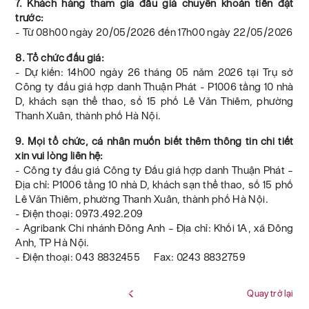
7. Khách hàng tham gia đấu giá chuyển khoản tiền đặt
trước:
- Từ 08h00 ngày 20/05/2026 đến 17h00 ngày 22/05/2026
8. Tổ chức đấu giá:
- Dự kiến: 14h00 ngày 26 tháng 05 năm 2026 tại Trụ sở
Công ty đấu giá hợp danh Thuận Phát - P1006 tầng 10 nhà
D, khách sạn thể thao, số 15 phố Lê Văn Thiêm, phường
Thanh Xuân, thành phố Hà Nội.
9. Mọi tổ chức, cá nhân muốn biết thêm thông tin chi tiết
xin vui lòng liên hệ:
- Công ty đấu giá Công ty Đấu giá hợp danh Thuận Phát –
Địa chỉ: P1006 tầng 10 nhà D, khách sạn thể thao, số 15 phố
Lê Văn Thiêm, phường Thanh Xuân, thành phố Hà Nội.
- Điện thoại: 0973.492.209
- Agribank Chi nhánh Đông Anh – Địa chỉ: Khối 1A, xã Đông
Anh, TP Hà Nội.
- Điện thoại: 043 8832455 Fax: 0243 8832759
Quay trở lại