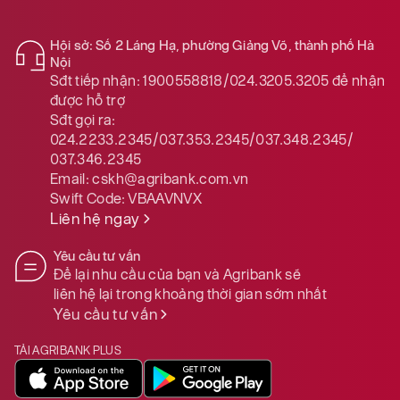
Hội sở: Số 2 Láng Hạ, phường Giảng Võ, thành phố Hà
Nội
Sđt tiếp nhận:
1900558818/024.3205.3205
để nhận
được hỗ trợ
Sđt gọi ra:
024.2233.2345/037.353.2345/037.348.2345/
037.346.2345
Email:
cskh@agribank.com.vn
Swift Code:
VBAAVNVX
Liên hệ ngay
Yêu cầu tư vấn
Để lại nhu cầu của bạn và Agribank sẽ
liên hệ lại trong khoảng thời gian sớm nhất
Yêu cầu tư vấn
TẢI AGRIBANK PLUS