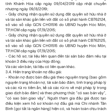
tỉnh Khánh Hòa cấp ngày 09/04/2019 cập nhật chuyển
nhượng ngày 09/8/2019;
- Giấy chứng nhận quyền sử dụng đất quyền sở hữu nhà ở
và tài sản khác gắn liền với đất có số phát hành CB762124,
số vào sổ cấp GCN CH01516 do UBND huyện Hóc Môn,
TP.HCM cấp ngày 07/9/2015;
- Giấy chứng nhận quyền sử dụng đất quyền sở hữu nhà ở
và tài sản khác gắn liền với đất có số phát hành CB762125,
số vào sổ cấp GCN CH01515 do UBND huyện Hóc Môn,
TP.HCM cấp ngày 07/9/2015;
- Các hồ sơ, tài liệu liên quan đến tài sản bảo đảm nêu tại
khoản 3 điều này của Hợp đồng;
Và các văn bản, tài liệu có liên quan khác.
3.4. Hiện trạng khoản nợ đấu giá:
- Khoản nợ được bán đấu giá theo nguyên trạng (bao gồm
nguyên trạng khoản nợ, tài sản bảo đảm, tình trạng pháp lý
và các rủi ro tiềm ẩn, kể cả các rủi ro về mặt pháp lý trong
giao dịch bảo đảm) và theo phương thức “có sao bán vậy”,
“có sao bàn giao vậy”. Người tham gia đấu giá được tạo
điều kiện xem hồ sơ khoản nợ đấu giá mà Chi nhánh Tân
Bình (gọi tắt là ngân hàng) hiện có, và hoàn toàn chịu trách