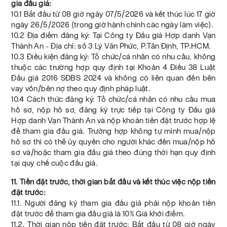
gia đấu giá:
10.1 Bắt đầu từ 08 giờ ngày 07/5/2026 và kết thúc lúc 17 giờ
ngày 26/5/2026 (trong giờ hành chính các ngày làm việc).
10.2 Địa điểm đăng ký: Tại Công ty Đấu giá Hợp danh Vạn
Thành An - Địa chỉ: số 3 Lý Văn Phức, P.Tân Định, TP.HCM.
10.3 Điều kiện đăng ký: Tổ chức/cá nhân có nhu cầu, không
thuộc các trường hợp quy định tại Khoản 4 Điều 38 Luật
Đấu giá 2016 SĐBS 2024 và không có liên quan đến bên
vay vốn/bên nợ theo quy định pháp luật.
10.4 Cách thức đăng ký: Tổ chức/cá nhân có nhu cầu mua
hồ sơ, nộp hồ sơ, đăng ký trực tiếp tại Công ty Đấu giá
Hợp danh Vạn Thành An và nộp khoản tiền đặt trước hợp lệ
để tham gia đấu giá. Trường hợp không tự mình mua/nộp
hồ sơ thì có thể ủy quyền cho người khác đến mua/nộp hồ
sơ và/hoặc tham gia đấu giá theo đúng thời hạn quy định
tại quy chế cuộc đấu giá.
11. Tiền đặt trước, thời gian bắt đầu và kết thúc việc nộp tiền
đặt trước:
11.1. Người đăng ký tham gia đấu giá phải nộp khoản tiền
đặt trước để tham gia đấu giá là 10% Giá khởi điểm.
11.2. Thời gian nộp tiền đặt trước: Bắt đầu từ 08 giờ ngày