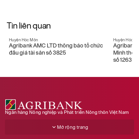
Tin liên quan
Huyện Hóc Môn
Huyện Hóc M
Agribank Chi nhánh Thành phố Hồ Chí
Agribank 
Minh thông báo tổ chức đấu giá tài sản
thông báo 
số 1263
1664
Ngân hàng Nông nghiệp và Phát triển Nông thôn Việt Nam
Mở rộng trang