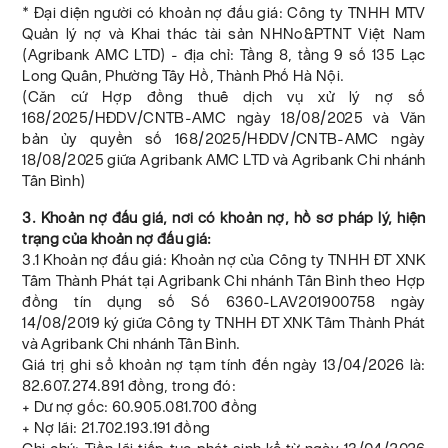
* Đại diện người có khoản nợ đấu giá: Công ty TNHH MTV
Quản lý nợ và Khai thác tài sản NHNo&PTNT Việt Nam
(Agribank AMC LTD) - địa chỉ: Tầng 8, tầng 9 số 135 Lạc
Long Quân, Phường Tây Hồ, Thành Phố Hà Nội.
(Căn cứ Hợp đồng thuê dịch vụ xử lý nợ số
168/2025/HĐDV/CNTB-AMC ngày 18/08/2025 và Văn
bản ủy quyền số 168/2025/HĐDV/CNTB-AMC ngày
18/08/2025 giữa Agribank AMC LTD và Agribank Chi nhánh
Tân Bình)
3. Khoản nợ đấu giá, nơi có khoản nợ, hồ sơ pháp lý, hiện
trạng của khoản nợ đấu giá:
3.1 Khoản nợ đấu giá: Khoản nợ của Công ty TNHH ĐT XNK
Tâm Thành Phát tại Agribank Chi nhánh Tân Bình theo Hợp
đồng tín dụng số Số 6360-LAV201900758 ngày
14/08/2019 ký giữa Công ty TNHH ĐT XNK Tâm Thành Phát
và Agribank Chi nhánh Tân Bình.
Giá trị ghi sổ khoản nợ tạm tính đến ngày 13/04/2026 là:
82.607.274.891 đồng, trong đó:
+ Dư nợ gốc: 60.905.081.700 đồng
+ Nợ lãi: 21.702.193.191 đồng