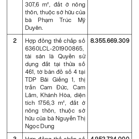
307,6 m², đất ở nông
thôn, thuộc sở hữu của
bà Phạm Trúc Mỹ
Duyên.
2
Hợp đồng thế chấp số
8.355.669.309
6360LCL-201900865,
tài sản là Quyền sử
dụng đất tại thửa số
461, tờ bản đồ số 4 tại
TDP Bãi Giếng 1, thị
trấn Cam Đức, Cam
Lâm, Khánh Hòa, diện
tích 1756,3 m², đất ở
nông thôn, thuộc sở
hữu của bà Nguyễn Thị
Ngọc Dung