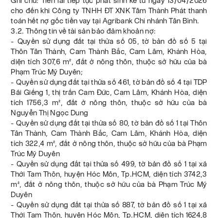
Ghi chú: Tiền lãi tiếp tục phát sinh kể từ ngày 13/04/2026
cho đến khi Công ty TNHH ĐT XNK Tâm Thành Phát thanh
toán hết nợ gốc tiền vay tại Agribank Chi nhánh Tân Bình.
3.2. Thông tin về tài sản bảo đảm khoản nợ:
- Quyền sử dụng đất tại thửa số 05, tờ bản đồ số 5 tại
Thôn Tân Thành, Cam Thành Bắc, Cam Lâm, Khánh Hòa,
diện tích 307,6 m², đất ở nông thôn, thuộc sở hữu của bà
Phạm Trúc Mỹ Duyên;
- Quyền sử dụng đất tại thửa số 461, tờ bản đồ số 4 tại TDP
Bãi Giếng 1, thị trấn Cam Đức, Cam Lâm, Khánh Hòa, diện
tích 1756,3 m², đất ở nông thôn, thuộc sở hữu của bà
Nguyễn Thị Ngọc Dung
- Quyền sử dụng đất tại thửa số 80, tờ bản đồ số 1 tại Thôn
Tân Thành, Cam Thành Bắc, Cam Lâm, Khánh Hòa, diện
tích 322,4 m², đất ở nông thôn, thuộc sở hữu của bà Phạm
Trúc Mỹ Duyên
- Quyền sử dụng đất tại thửa số 499, tờ bản đồ số 1 tại xã
Thới Tam Thôn, huyện Hóc Môn, Tp.HCM, diện tích 3742,3
m², đất ở nông thôn, thuộc sở hữu của bà Phạm Trúc Mỹ
Duyên
- Quyền sử dụng đất tại thửa số 887, tờ bản đồ số 1 tại xã
Thới Tam Thôn, huyện Hóc Môn, Tp.HCM, diện tích 1624,8