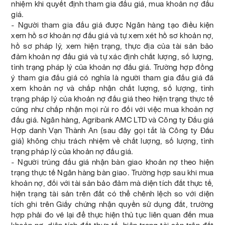
nhiệm khi quyết định tham gia đấu giá, mua khoản nợ đấu
giá.
- Người tham gia đấu giá được Ngân hàng tạo điều kiện
xem hồ sơ khoản nợ đấu giá và tự xem xét hồ sơ khoản nợ,
hồ sơ pháp lý, xem hiện trạng, thực địa của tài sản bảo
đảm khoản nợ đấu giá và tự xác định chất lượng, số lượng,
tình trạng pháp lý của khoản nợ đấu giá. Trường hợp đồng
ý tham gia đấu giá có nghĩa là người tham gia đấu giá đã
xem khoản nợ và chấp nhận chất lượng, số lượng, tình
trạng pháp lý của khoản nợ đấu giá theo hiện trạng thực tế
cũng như chấp nhận mọi rủi ro đối với việc mua khoản nợ
đấu giá. Ngân hàng, Agribank AMC LTD và Công ty Đấu giá
Hợp danh Vạn Thành An (sau đây gọi tắt là Công ty Đấu
giá) không chịu trách nhiệm về chất lượng, số lượng, tình
trạng pháp lý của khoản nợ đấu giá.
- Người trúng đấu giá nhận bàn giao khoản nợ theo hiện
trạng thực tế Ngân hàng bàn giao. Trường hợp sau khi mua
khoản nợ, đối với tài sản bảo đảm mà diện tích đất thực tế,
hiện trạng tài sản trên đất có thể chênh lệch so với diện
tích ghi trên Giấy chứng nhận quyền sử dụng đất, trường
hợp phải đo vẽ lại để thực hiện thủ tục liên quan đến mua