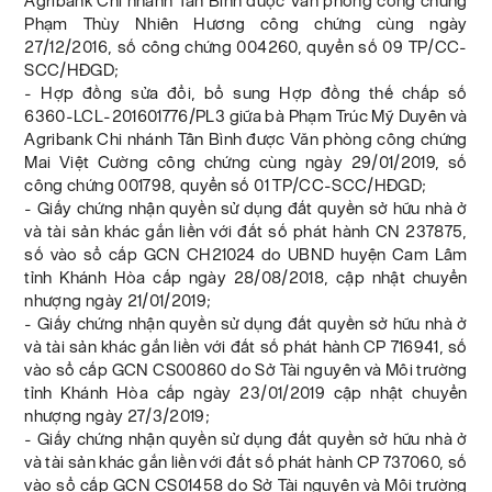
Agribank Chi nhánh Tân Bình được Văn phòng công chứng
Phạm Thùy Nhiên Hương công chứng cùng ngày
27/12/2016, số công chứng 004260, quyển số 09 TP/CC-
SCC/HĐGD;
- Hợp đồng sửa đổi, bổ sung Hợp đồng thế chấp số
6360-LCL-201601776/PL3 giữa bà Phạm Trúc Mỹ Duyên và
Agribank Chi nhánh Tân Bình được Văn phòng công chứng
Mai Việt Cường công chứng cùng ngày 29/01/2019, số
công chứng 001798, quyển số 01 TP/CC-SCC/HĐGD;
- Giấy chứng nhận quyền sử dụng đất quyền sở hữu nhà ở
và tài sản khác gắn liền với đất số phát hành CN 237875,
số vào sổ cấp GCN CH21024 do UBND huyện Cam Lâm
tỉnh Khánh Hòa cấp ngày 28/08/2018, cập nhật chuyển
nhượng ngày 21/01/2019;
- Giấy chứng nhận quyền sử dụng đất quyền sở hữu nhà ở
và tài sản khác gắn liền với đất số phát hành CP 716941, số
vào sổ cấp GCN CS00860 do Sở Tài nguyên và Môi trường
tỉnh Khánh Hòa cấp ngày 23/01/2019 cập nhật chuyển
nhượng ngày 27/3/2019;
- Giấy chứng nhận quyền sử dụng đất quyền sở hữu nhà ở
và tài sản khác gắn liền với đất số phát hành CP 737060, số
vào sổ cấp GCN CS01458 do Sở Tài nguyên và Môi trường