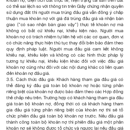
khoản nợ, diện tích đất thực tế, hiện trạng tài sản trên đất
có thể sai lệch so với thông tin trên Giấy chứng nhận quyền
sử dụng đất thì người mua trúng đấu giá vẫn đồng ý chấp
thuận mua khoản nợ với giá đã trúng đấu giá và nhận bàn
giao (“có sao nhận bàn giao vậy”) thực tế khoản nợ mà
không có bất cứ khiếu nại, khiếu kiện nào. Người mua
khoản nợ có trách nhiệm tự liên hệ với các cơ quan, đơn vị
có chức năng thực hiện thủ tục thay đổi bên bảo đảm theo
quy định pháp luật. Người mua đấu giá cam kết không
khiếu nại, khiếu kiện và không có các hình thức pháp lý
tương tự khiếu nại, khiếu kiện khác đối với việc đấu giá
khoản nợ cũng như đối với các nội dung khác có liên quan
đến khoản nợ đấu giá.
3.5. Cách thức đấu giá: Khách hàng tham gia đấu giá có
thể đăng ký đấu giá toàn bộ khoản nợ hoặc từng phần
riêng biệt của khoản nợ được bảo đảm theo các Hợp đồng
thế chấp nêu trên. Trường hợp có khách hàng tham gia đấu
giá toàn bộ khoản nợ, đồng thời có cả khách hàng tham
gia đấu giá từng phần riêng biệt của khoản nợ thì sẽ tổ
chức phiên đấu giá toàn bộ khoản nợ trước. Nếu đấu giá
thành công toàn bộ khoản nợ thì phiên đấu giá một phần
khoản nợ sẽ không được tổ chức và ngược lại nếu đấu giá