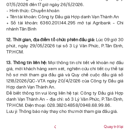
07/5/2026 đến 17 giờ ngày 26/5/2026.
- Hình thức: Chuyển khoản
+ Tên tài khoản: Công ty Đấu giá Hợp danh Vạn Thành An
+ Số tài khoản: 6360.201.144.295 mở tại Agribank – Chi
nhánh Tân Bình
12. Thời gian, địa điểm tổ chức phiên đấu giá:
Lúc 09 giờ 30
phút, ngày 29/05/2026 tại số 3 Lý Văn Phức, P.Tân Định,
TP.HCM.
13. Thông tin liên hệ:
Mọi thông tin chi tiết về khoản nợ đấu
giá, mời khách hàng xem xét, nghiên cứu chi tiết cụ thể tại
hồ sơ mời tham gia đấu giá và Quy chế cuộc đấu giá số
1218/2026/QC-VTA ngày 20/4/2026 của Công ty Đấu giá
Hợp danh Vạn Thành An.
Để biết thông tin vui lòng liên hệ tại: Công ty Đấu giá Hợp
danh Vạn Thành An – địa chỉ: số 3 Lý Văn Phức, P.Tân Định,
TP.HCM. Điện thoại: 028.3820.4858/0948.68.99.86.
Lưu ý: Thông báo này thay cho thư mời tham gia đấu giá.
Quay trở lại