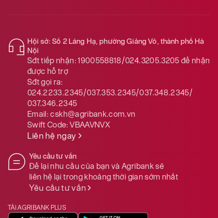
Hội sở: Số 2 Láng Hạ, phường Giảng Võ, thành phố Hà
Nội
Sđt tiếp nhận:
1900558818/024.3205.3205
để nhận
được hỗ trợ
Sđt gọi ra:
024.2233.2345/037.353.2345/037.348.2345/
037.346.2345
Email:
cskh@agribank.com.vn
Swift Code:
VBAAVNVX
Liên hệ ngay
Yêu cầu tư vấn
Để lại nhu cầu của bạn và Agribank sẽ
liên hệ lại trong khoảng thời gian sớm nhất
Yêu cầu tư vấn
TẢI AGRIBANK PLUS