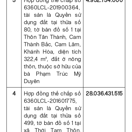
3
Hợp đồng thế chấp số
4.952.734.000
6360LCL-201900364,
tài sản là Quyền sử
dụng đất tại thửa số
80, tờ bản đồ số 1 tại
Thôn Tân Thành, Cam
Thành Bắc, Cam Lâm,
Khánh Hòa, diện tích
322,4 m², đất ở nông
thôn, thuộc sở hữu của
bà Phạm Trúc Mỹ
Duyên
4
Hợp đồng thế chấp số
28.036.431.515
6360LCL-201601775,
tài sản là Quyền sử
dụng đất tại thửa số
499, tờ bản đồ số 1 tại
xã Thới Tam Thôn,