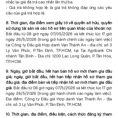
nhắc lại giá đã trả cao nhất lần thứ ba.
- Giá trả không hợp lệ: là giá trả không đáp ứng các yêu
cầu của giá trả hợp lệ.
8. Thời gian, địa điểm xem giấy tờ về quyền sở hữu, quyền
sử dụng tài sản và các hồ sơ liên quan khác của khoản nợ:
Bắt đầu từ 08 giờ ngày 07/05/2026 và kết thúc lúc 17 giờ
ngày 26/5/2026 (trong giờ hành chính các ngày làm việc)
tại Công ty Đấu giá Hợp danh Vạn Thành An - địa chỉ: số 3
Lý Văn Phức, P.Tân Định, TP.HCM, tại Tại Agribank Chi
nhánh Tân Bình - Địa chỉ: 1200 Lạc Long Quân, P.Tân Hòa,
TP.HCM.
9. Ngày, giờ bắt đầu, hết hạn bán hồ sơ mời tham gia đấu
giá; ngày, giờ bắt đầu, hết hạn tiếp nhận hồ sơ tham gia
đấu giá; địa điểm bán và tiếp nhận hồ sơ mời tham gia đấu
giá:
Bắt đầu từ 08 giờ ngày 07/5/2026 và kết thúc lúc 17 giờ
ngày 26/5/2026 (trong giờ hành chính các ngày làm việc).
Địa điểm: Công ty Đấu giá Hợp danh Vạn Thành An - địa
chỉ: số 3 Lý Văn Phức, P.Tân Định, TP.HCM.
10. Thời gian, địa điểm, điều kiện, cách thức đăng ký tham