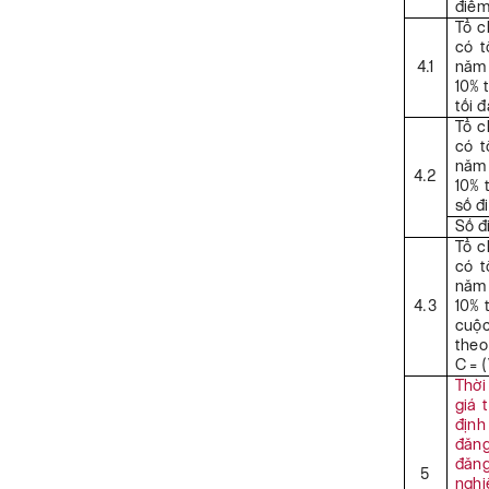
điểm)
Tổ c
có t
4.1
năm 
10% 
tối 
Tổ c
có t
năm 
4.2
10% 
số đ
Số đ
Tổ c
có t
năm 
4.3
10% 
cuộc
theo
C = 
Thời
giá 
địn
đăng
đăn
5
nghi