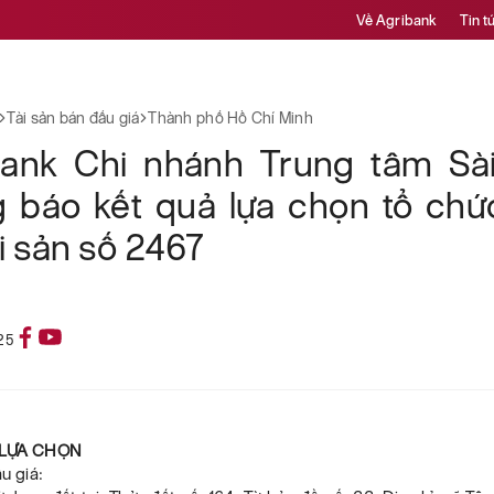
Về Agribank
Tin t
Tài sản bán đấu giá
Thành phố Hồ Chí Minh
bank Chi nhánh Trung tâm Sà
g báo kết quả lựa chọn tổ chứ
ài sản số 2467
25
A LỰA CHỌN
ấu giá: