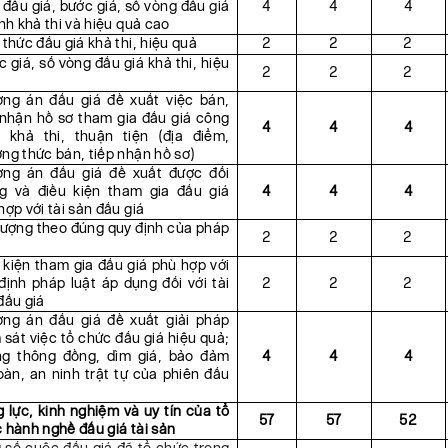
 đấu giá, bước giá, số vòng đấu giá
4
4
4
ính khả thi và hiệu quả cao
 thức đấu giá khả thi, hiệu quả
2
2
2
 giá, số vòng đấu giá khả thi, hiệu
2
2
2
ng án đấu giá đề xuất việc bán,
 nhận hồ sơ tham gia đấu giá công
4
4
4
, khả thi, thuận tiện (địa điểm,
ng thức bán, tiếp nhận hồ sơ)
ng án đấu giá đề xuất được đối
g và điều kiện tham gia đấu giá
4
4
4
hợp với tài sản đấu giá
tượng theo đúng quy định của pháp
2
2
2
 kiện tham gia đấu giá phù hợp với
định pháp luật áp dụng đối với tài
2
2
2
đấu giá
ng án đấu giá đề xuất giải pháp
 sát việc tổ chức đấu giá hiệu quả;
g thông đồng, dìm giá, bảo đảm
4
4
4
oàn, an ninh trật tự của phiên đấu
 lực, kinh nghiệm và uy tín của tổ
57
57
52
 hành nghề đấu giá tài sản