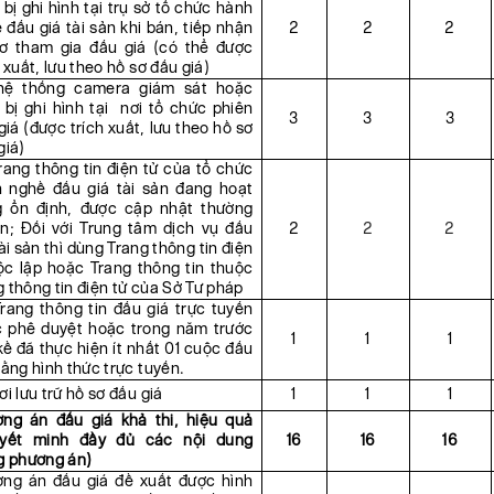
t bị ghi hình tại trụ sở tổ chức hành
 đấu giá tài sản khi bán, tiếp nhận
2
2
2
ơ tham gia đấu giá (có thể được
h xuất, lưu theo hồ sơ đấu giá)
hệ thống camera giám sát hoặc
t bị ghi hình tại nơi tổ chức phiên
3
3
3
giá (được trích xuất, lưu theo hồ sơ
giá)
rang thông tin điện tử của tổ chức
 nghề đấu giá tài sản đang hoạt
 ổn định, được cập nhật thường
n; Đối với Trung tâm dịch vụ đấu
2
2
2
tài sản thì dùng Trang thông tin điện
ộc lập hoặc Trang thông tin thuộc
 thông tin điện tử của Sở Tư pháp
rang thông tin đấu giá trực tuyến
 phê duyệt hoặc trong năm trước
1
1
1
 kề đã thực hiện ít nhất 01 cuộc đấu
bằng hình thức trực tuyến.
ơi lưu trữ hồ sơ đấu giá
1
1
1
ng án đấu giá khả thi, hiệu quả
uyết minh đầy đủ các nội dung
16
16
16
g phương án)
ng án đấu giá đề xuất được hình