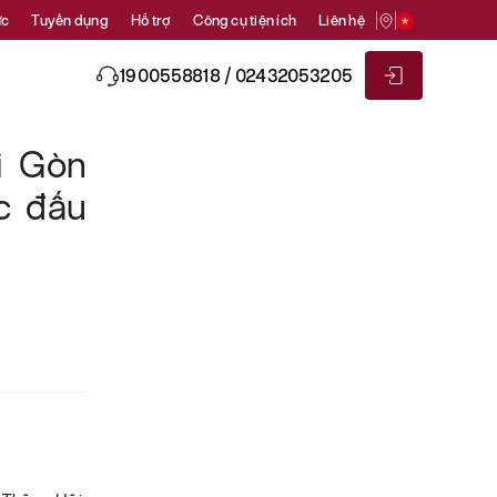
ức
Tuyển dụng
Hỗ trợ
Công cụ tiện ích
Liên hệ
1900558818 / 02432053205
i Gòn
c đấu