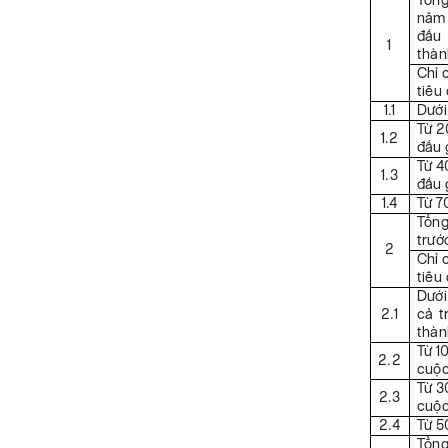
Tổng
năm 
đấu 
1
thàn
Chỉ 
tiêu 
1.1
Dưới
Từ 2
1.2
đấu 
Từ 4
1.3
đấu 
1.4
Từ 7
Tổng
trước
2
Chỉ 
tiêu 
Dưới
2.1
cả t
thàn
Từ 1
2.2
cuộc
Từ 3
2.3
cuộc
2.4
Từ 5
Tổng