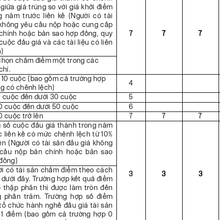
 giữa giá trúng so với giá khởi điểm
g năm trước liền kề (Người có tài
không yêu cầu nộp hoặc cung cấp
chính hoặc bản sao hợp đồng, quy
7
7
7
cuộc đấu giá và các tài liệu có liên
)
chọn chấm điểm một trong các
chí.
 10 cuộc (bao gồm cả trường hợp
4
g có chênh lệch)
0 cuộc đến dưới 30 cuộc
5
0 cuộc đến dưới 50 cuộc
6
0 cuộc trở lên
7
7
7
 số cuộc đấu giá thành trong năm
c liền kề có mức chênh lệch từ 10%
lên (Người có tài sản đấu giá không
cầu nộp bản chính hoặc bản sao
đồng)
i có tài sản chấm điểm theo cách
3
3
3
 dưới đây. Trường hợp kết quả điểm
ố thập phân thì được làm tròn đến
 phần trăm. Trường hợp số điểm
tổ chức hành nghề đấu giá tài sản
 1 điểm (bao gồm cả trường hợp 0