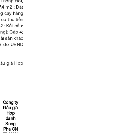
n Thông Hội,
7,4 m2 ; Đất
ng cây hàng
có thu tiền
m2; Kết cấu:
ạng): Cấp 4;
tài sản khác
03 do UBND
Đấu giá Hợp
Công ty
Đấu giá
Hợp
danh
Song
Pha CN