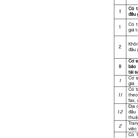
Có t
I
đấu 
Có t
1
giá 
Khôn
2
đấu 
Cơ s
II
bảo 
tài 
Cơ s
1
giá
Có t
1.1
theo
fax, 
Địa 
1.2
đấu 
thuậ
Tran
2
việc
Có 