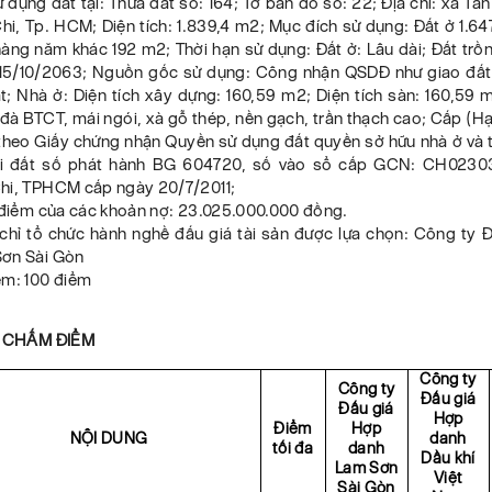
ử dụng đất tại: Thửa đất số: 164; Tờ bản đồ số: 22; Địa chỉ: xã Tâ
i, Tp. HCM; Diện tích: 1.839,4 m2; Mục đích sử dụng: Đất ở 1.64
hàng năm khác 192 m2; Thời hạn sử dụng: Đất ở: Lâu dài; Đất trồ
15/10/2063; Nguồn gốc sử dụng: Công nhận QSDĐ như giao đất 
; Nhà ở: Diện tích xây dựng: 160,59 m2; Diện tích sàn: 160,59 
đà BTCT, mái ngói, xà gỗ thép, nền gạch, trần thạch cao; Cấp (H
 theo Giấy chứng nhận Quyền sử dụng đất quyền sở hữu nhà ở và 
với đất số phát hành BG 604720, số vào sổ cấp GCN: CH023
hi, TPHCM cấp ngày 20/7/2011;
i điểm của các khoản nợ: 23.025.000.000 đồng.
a chỉ tổ chức hành nghề đấu giá tài sản được lựa chọn: Công ty 
ơn Sài Gòn
ểm: 100 điểm
Ả CHẤM ĐIỂM
Công ty
Công ty
Đấu giá
Đấu giá
Hợp
Điểm
Hợp
NỘI DUNG
danh
tối đa
danh
Dầu khí
Lam Sơn
Việt
Sài Gòn