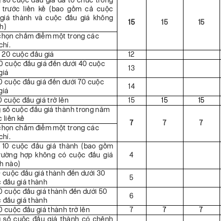
 số cuộc đấu giá đã tổ chức trong
trước liền kề (bao gồm cả cuộc
giá thành và cuộc đấu giá không
15
15
15
h)
chọn chấm điểm một trong các
chí.
 20 cuộc đấu giá
12
0 cuộc đấu giá đến dưới 40 cuộc
13
giá
0 cuộc đấu giá đến dưới 70 cuộc
14
giá
0 cuộc đấu giá trở lên
15
15
15
 số cuộc đấu giá thành trong năm
 liền kề
7
7
7
chọn chấm điểm một trong các
chí.
 10 cuộc đấu giá thành (bao gồm
rường hợp không có cuộc đấu giá
4
h nào)
0 cuộc đấu giá thành đến dưới 30
5
 đấu giá thành
0 cuộc đấu giá thành đến dưới 50
6
 đấu giá thành
0 cuộc đấu giá thành trở lên
7
7
7
 số cuộc đấu giá thành có chênh