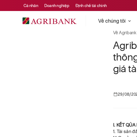
Cá nhân
Doanh nghiệp
Định chế tài chính
Về chúng tôi
Về Agribank
Agri
thôn
giá t
29/08/20
I. KẾT QỦ
1. Tài sản đ