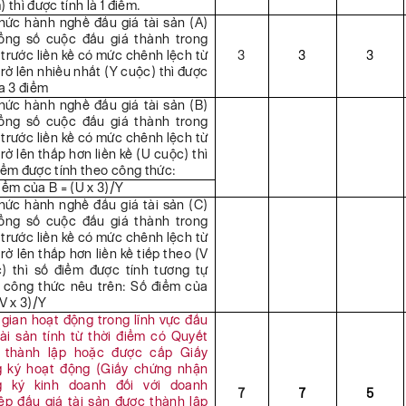
 thì được tính là 1 điểm.
hức hành nghề đấu giá tài sản (A)
ổng số cuộc đấu giá thành trong
trước liền kề có mức chênh lệch từ
3
3
3
trở lên nhiều nhất (Y cuộc) thì được
đa 3 điểm
hức hành nghề đấu giá tài sản (B)
ổng số cuộc đấu giá thành trong
trước liền kề có mức chênh lệch từ
trở lên thấp hơn liền kề (U cuộc) thì
iểm được tính theo công thức:
iểm của B = (U x 3)/Y
hức hành nghề đấu giá tài sản (C)
ổng số cuộc đấu giá thành trong
trước liền kề có mức chênh lệch từ
trở lên thấp hơn liền kề tiếp theo (V
) thì số điểm được tính tương tự
 công thức nêu trên: Số điểm của
(V x 3)/Y
 gian hoạt động trong lĩnh vực đấu
tài sản tính từ thời điểm có Quyết
h thành lập hoặc được cấp Giấy
 ký hoạt động (Giấy chứng nhận
g ký kinh doanh đối với doanh
7
7
5
ệp đấu giá tài sản được thành lập