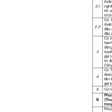
thiế
2.1
nghề
hồ s
tríc
Có 
thiế
2.2
đấu 
đấu 
Có t
hành
động
3
xuyê
giá 
tử đ
Cổng
Có T
được
4
liền
giá 
5
Có n
Phươ
III
(Th
tron
Phươ