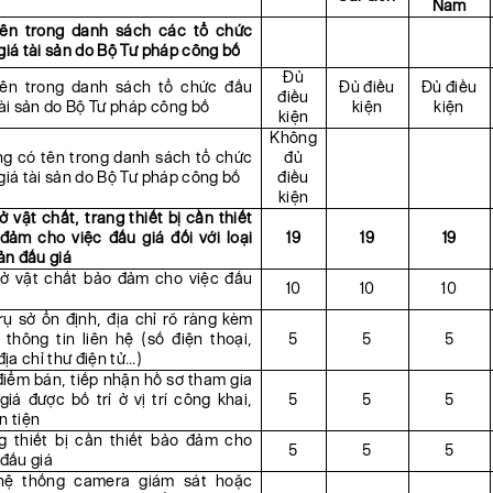
Nam
ên trong danh sách các tổ chức
giá tài sản do Bộ Tư pháp công bố
Đủ
ên trong danh sách tổ chức đấu
Đủ điều
Đủ điều
điều
tài sản do Bộ Tư pháp công bố
kiện
kiện
kiện
Không
g có tên trong danh sách tổ chức
đủ
giá tài sản do Bộ Tư pháp công bố
điều
kiện
ở vật chất, trang thiết bị cần thiết
đảm cho việc đấu giá đối với loại
19
19
19
sản đấu giá
ở vật chất bảo đảm cho việc đấu
10
10
10
rụ sở ổn định, địa chỉ rõ ràng kèm
 thông tin liên hệ (số điện thoại,
5
5
5
địa chỉ thư điện tử…)
điểm bán, tiếp nhận hồ sơ tham gia
giá được bố trí ở vị trí công khai,
5
5
5
n tiện
g thiết bị cần thiết bảo đảm cho
5
5
5
 đấu giá
hệ thống camera giám sát hoặc