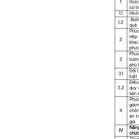
1
thức
có t
1.1
Hình
Bước
1.2
quả
Phươ
tiếp
2
khai
phươ
Phươ
3
tượn
phù 
Đối 
3.1
luật
Điều
3.2
quy 
sản 
Phươ
giám
4
chốn
an t
giá
Năng
IV
chức