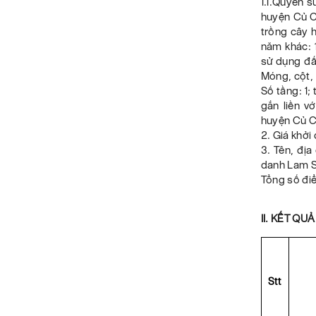
1.1.Quyền s
huyện Củ Ch
trồng cây 
năm khác: 
sử dụng đất
Móng, cột, 
Số tầng: 1;
gắn liền 
huyện Củ C
2. Giá khở
3. Tên, đị
danh Lam S
Tổng số đi
II. KẾT QU
Stt