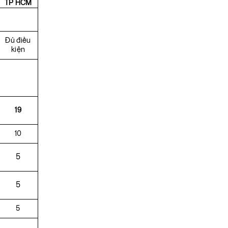
TP HCM
Đủ điều
kiện
19
10
5
5
5