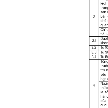
lệch
tron
sản 
3
bản 
chế 
quan
Chỉ 
tiêu 
Dưới
3.1
khôn
3.2
Từ 1
3.3
Từ 3
3.4
Từ 5
Tổng
trướ
trở 
yêu 
hợp 
Ngườ
4
thức
là s
hàng
của 
dưới