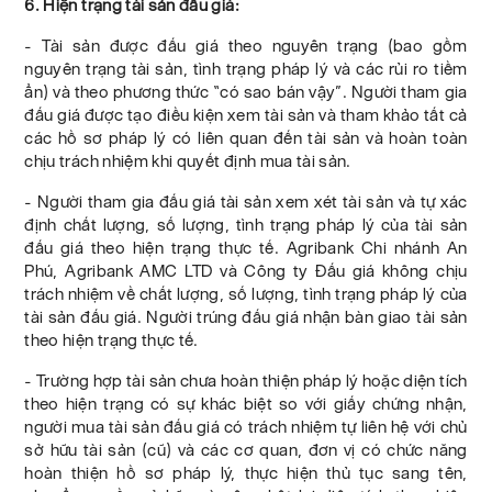
6. Hiện trạng tài sản đấu giá:
- Tài sản được đấu giá theo nguyên trạng (bao gồm
nguyên trạng tài sản, tình trạng pháp lý và các rủi ro tiềm
ẩn) và theo phương thức “có sao bán vậy”. Người tham gia
đấu giá được tạo điều kiện xem tài sản và tham khảo tất cả
các hồ sơ pháp lý có liên quan đến tài sản và hoàn toàn
chịu trách nhiệm khi quyết định mua tài sản.
- Người tham gia đấu giá tài sản xem xét tài sản và tự xác
định chất lượng, số lượng, tình trạng pháp lý của tài sản
đấu giá theo hiện trạng thực tế. Agribank Chi nhánh An
Phú, Agribank AMC LTD và Công ty Đấu giá không chịu
trách nhiệm về chất lượng, số lượng, tình trạng pháp lý của
tài sản đấu giá. Người trúng đấu giá nhận bàn giao tài sản
theo hiện trạng thực tế.
- Trường hợp tài sản chưa hoàn thiện pháp lý hoặc diện tích
theo hiện trạng có sự khác biệt so với giấy chứng nhận,
người mua tài sản đấu giá có trách nhiệm tự liên hệ với chủ
sở hữu tài sản (cũ) và các cơ quan, đơn vị có chức năng
hoàn thiện hồ sơ pháp lý, thực hiện thủ tục sang tên,