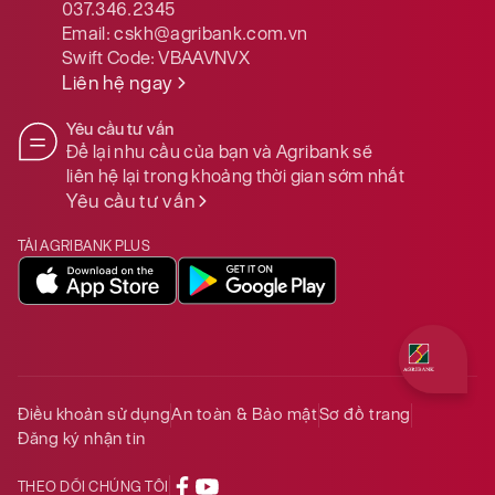
037.346.2345
Email:
cskh@agribank.com.vn
Swift Code:
VBAAVNVX
Liên hệ ngay
Yêu cầu tư vấn
Để lại nhu cầu của bạn và Agribank sẽ
liên hệ lại trong khoảng thời gian sớm nhất
Yêu cầu tư vấn
TẢI AGRIBANK PLUS
Quý khách 
Điều khoản sử dụng
An toàn & Bảo mật
Sơ đồ trang
Đăng ký nhận tin
THEO DÕI CHÚNG TÔI