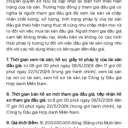
chuyển quyền sở hữu và cập nhật lại diện tích theo hiện
trạng của tài sản. Trường hợp đồng ý tham gia đấu giá có
nghĩa là người tham gia đấu giá đã xem tài sản và chấp
nhận chất lượng, số lượng, tình trạng pháp lý của tài sản
đấu giá theo hiện trạng thực tế cũng như chấp nhận mọi rủi
ro đối với việc mua tài sản đấu giá. Người tham gia đấu giá
cam kết không khiếu nại, khiếu kiện và không có các hình
thức pháp lý tương tự đối với việc đấu giá tài sản cũng như
đối với các nội dung khác có liên quan đến đấu giá.
7. Thời gian xem tài sản, hồ sơ, giấy tờ pháp lý của tài sản
đấu giá:
từ 08 giờ 00 phút ngày 08/5/2026 đến 17 giờ 00
phút ngày 22/5/2026 (trong giờ hành chính), xem tài sản
tại nơi có tài sản, xem hồ sơ tài sản tại Công ty Đấu giá
Hợp danh Miền Nam.
8. Thời gian bán hồ sơ mời tham gia đấu giá, tiếp nhận hồ
sơ tham gia đấu giá:
từ 8 giờ 00 phút ngày 08/5/2026 đến
17 giờ 00 phút ngày 22/5/2026 (trong giờ hành chính), tại
Công ty Đấu giá Hợp danh Miền Nam.
9. Giá khởi điểm:
15.200.000.000 đồng (Bằng chữ:Mười lăm