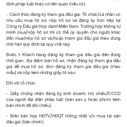
định pháp luật khác có liên quan (nếu có).
- Cách thức đăng ký tham gia đấu giá: Tổ chức/cá nhân có
nhu cầu mua hồ sơ, nộp hồ sơ và đăng ký trực tiếp tại
Công ty Đấu giá Hợp danh Miền Nam. Trường hợp không tự
mình mua/nộp hồ sơ thì có thể ủy quyền cho người khác
đến mua/nộp hồ sơ và/hoặc tham gia đấu giá theo đúng
thời hạn quy định tại quy chế này:
Bước 1: Khách hàng đăng ký tham gia đấu giá đến đúng
thời gian, địa điểm bán hồ sơ, nhận đăng ký tham gia đấu
giá để mua hồ sơ, đơn đăng ký tham gia đấu giá (theo
mẫu) và nộp kèm những giấy tờ sau:
Đối với tổ chức:
- Giấy chứng nhận đăng ký kinh doanh; Hộ chiếu/CCCD
của người đại diện pháp luật (bản sao y hoặc photo kèm
bản chính để đối chiếu).
- Biên bản họp HĐTV/HĐQT thống nhất v/v mua tài sản
đấu giá (bản chính).