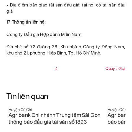
- Địa điểm bàn giao tài sản đấu giá: tại nơi có tài sản đấu
giá
17. Thông tin liên hệ:
Công ty Đấu giá Hợp danh Miền Nam;
Địa chỉ: số 72 đường 36, Khu nhà ở Công ty Đông Nam,
khu phố 21, phường Hiệp Bình, Tp. Hồ Chí Minh.
Quay trở lại
Tin liên quan
Huyện Củ Chi
Huyện Củ Chi
n
Agribank Chi nhánh Phú Nhuận thông
Agribank 
báo bán đấu giá tài sản số 1248
báo bán đấ