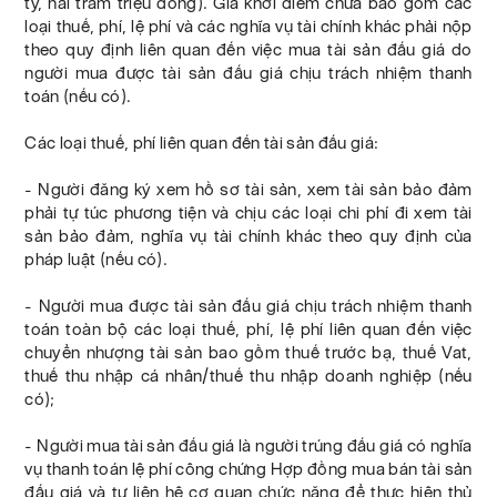
tỷ, hai trăm triệu đồng). Giá khởi điểm chưa bao gồm các
loại thuế, phí, lệ phí và các nghĩa vụ tài chính khác phải nộp
theo quy định liên quan đến việc mua tài sản đấu giá do
người mua được tài sản đấu giá chịu trách nhiệm thanh
toán (nếu có).
Các loại thuế, phí liên quan đến tài sản đấu giá:
- Người đăng ký xem hồ sơ tài sản, xem tài sản bảo đảm
phải tự túc phương tiện và chịu các loại chi phí đi xem tài
sản bảo đảm, nghĩa vụ tài chính khác theo quy định của
pháp luật (nếu có).
- Người mua được tài sản đấu giá chịu trách nhiệm thanh
toán toàn bộ các loại thuế, phí, lệ phí liên quan đến việc
chuyển nhượng tài sản bao gồm thuế trước bạ, thuế Vat,
thuế thu nhập cá nhân/thuế thu nhập doanh nghiệp (nếu
có);
- Người mua tài sản đấu giá là người trúng đấu giá có nghĩa
vụ thanh toán lệ phí công chứng Hợp đồng mua bán tài sản
đấu giá và tự liên hệ cơ quan chức năng để thực hiện thủ