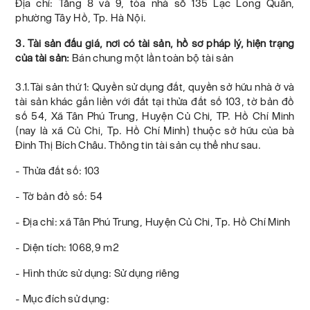
Địa chỉ: Tầng 8 và 9, tòa nhà số 135 Lạc Long Quân,
phường Tây Hồ, Tp. Hà Nội.
3. Tài sản đấu giá, nơi có tài sản, hồ sơ pháp lý, hiện trạng
của tài sản:
Bán chung một lần toàn bộ tài sản
3.1.Tài sản thứ 1: Quyền sử dụng đất, quyền sở hữu nhà ở và
tài sản khác gắn liền với đất tại thửa đất số 103, tờ bản đồ
số 54, Xã Tân Phú Trung, Huyện Củ Chi, TP. Hồ Chí Minh
(nay là xã Củ Chi, Tp. Hồ Chí Minh) thuộc sở hữu của bà
Đinh Thị Bích Châu. Thông tin tài sản cụ thể như sau.
- Thửa đất số: 103
- Tờ bản đồ số: 54
- Địa chỉ: xã Tân Phú Trung, Huyện Củ Chi, Tp. Hồ Chí Minh
- Diện tích: 1068,9 m2
- Hình thức sử dụng: Sử dụng riêng
- Mục đích sử dụng: