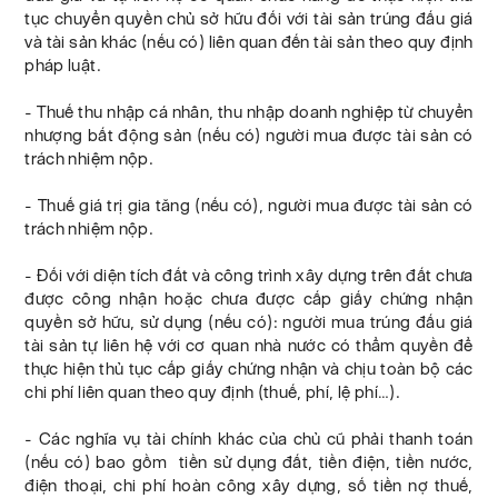
tục chuyển quyền chủ sở hữu đối với tài sản trúng đấu giá
và tài sản khác (nếu có) liên quan đến tài sản theo quy định
pháp luật.
- Thuế thu nhập cá nhân, thu nhập doanh nghiệp từ chuyển
nhượng bất động sản (nếu có) người mua được tài sản có
trách nhiệm nộp.
- Thuế giá trị gia tăng (nếu có), người mua được tài sản có
trách nhiệm nộp.
- Đối với diện tích đất và công trình xây dựng trên đất chưa
được công nhận hoặc chưa được cấp giấy chứng nhận
quyền sở hữu, sử dụng (nếu có): người mua trúng đấu giá
tài sản tự liên hệ với cơ quan nhà nước có thẩm quyền để
thực hiện thủ tục cấp giấy chứng nhận và chịu toàn bộ các
chi phí liên quan theo quy định (thuế, phí, lệ phí…).
- Các nghĩa vụ tài chính khác của chủ cũ phải thanh toán
(nếu có) bao gồm tiền sử dụng đất, tiền điện, tiền nước,
điện thoại, chi phí hoàn công xây dựng, số tiền nợ thuế,