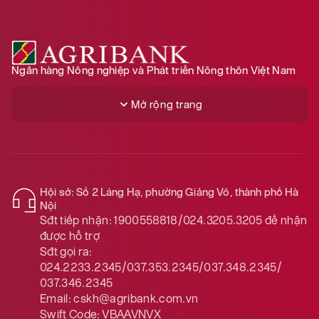
Ngân hàng Nông nghiệp và Phát triển Nông thôn Việt Nam
Mở rộng trang
Hội sở: Số 2 Láng Hạ, phường Giảng Võ, thành phố Hà
Nội
Sđt tiếp nhận:
1900558818/024.3205.3205
để nhận
được hỗ trợ
Sđt gọi ra:
024.2233.2345/037.353.2345/037.348.2345/
037.346.2345
Email:
cskh@agribank.com.vn
Swift Code:
VBAAVNVX