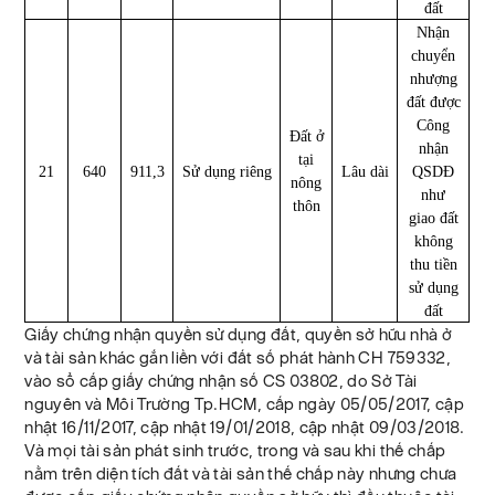
đất
Nhận
chuyển
nhượng
đất được
Công
Đất ở
nhận
tại
21
640
911,3
Sử dụng riêng
Lâu dài
QSDĐ
nông
như
thôn
giao đất
không
thu tiền
sử dụng
đất
Giấy chứng nhận quyền sử dụng đất, quyền sở hữu nhà ở
và tài sản khác gắn liền với đất số phát hành CH 759332,
vào sổ cấp giấy chứng nhận số CS 03802, do Sở Tài
nguyên và Môi Trường Tp.HCM, cấp ngày 05/05/2017, cập
nhật 16/11/2017, cập nhật 19/01/2018, cập nhật 09/03/2018.
Và mọi tài sản phát sinh trước, trong và sau khi thế chấp
nằm trên diện tích đất và tài sản thế chấp này nhưng chưa