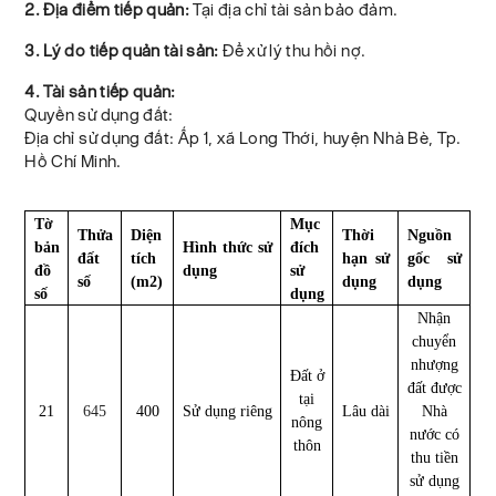
2. Địa điểm tiếp quản:
Tại địa chỉ tài sản bảo đảm.
3. Lý do tiếp quản tài sản:
Để xử lý thu hồi nợ.
4. Tài sản tiếp quản:
Quyền sử dụng đất:
Địa chỉ sử dụng đất: Ấp 1, xã Long Thới, huyện Nhà Bè, Tp.
Hồ Chí Minh.
Tờ
Mục
Thửa
Diện
Thời
Nguồn
bản
Hình thức sử
đích
đất
tích
hạn sử
gốc sử
đồ
dụng
sử
số
(m2)
dụng
dụng
số
dụng
Nhận
chuyển
nhượng
Đất ở
đất được
tại
21
645
400
Sử dụng riêng
Lâu dài
Nhà
nông
nước có
thôn
thu tiền
sử dụng