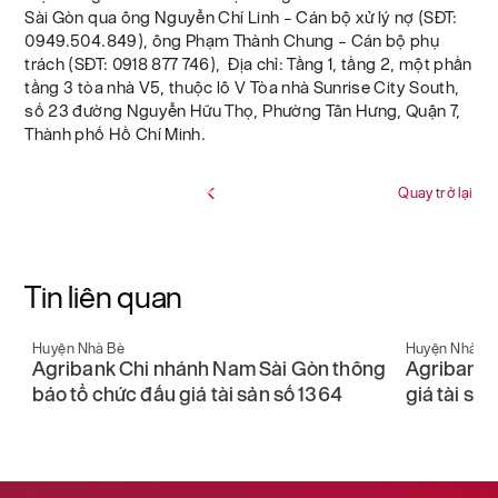
Sài Gòn qua ông Nguyễn Chí Linh – Cán bộ xử lý nợ (SĐT:
0949.504.849), ông Phạm Thành Chung – Cán bộ phụ
trách (SĐT: 0918 877 746), Địa chỉ: Tầng 1, tầng 2, một phần
tầng 3 tòa nhà V5, thuộc lô V Tòa nhà Sunrise City South,
số 23 đường Nguyễn Hữu Thọ, Phường Tân Hưng, Quận 7,
Thành phố Hồ Chí Minh.
Quay trở lại
Tin liên quan
Huyện Nhà Bè
Huyện Nhà B
ng
Agribank Chi nhánh Nam Sài Gòn thông
Agribank 
báo tổ chức đấu giá tài sản số 1364
giá tài sả