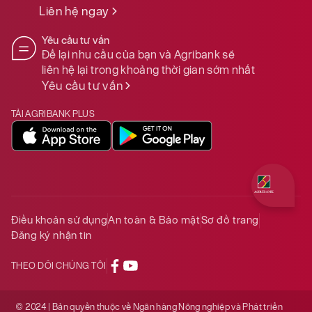
Liên hệ ngay
Yêu cầu tư vấn
Để lại nhu cầu của bạn và Agribank sẽ
liên hệ lại trong khoảng thời gian sớm nhất
Yêu cầu tư vấn
TẢI AGRIBANK PLUS
Quý khách 
Điều khoản sử dụng
An toàn & Bảo mật
Sơ đồ trang
Đăng ký nhận tin
THEO DÕI CHÚNG TÔI
© 2024 | Bản quyền thuộc về Ngân hàng Nông nghiệp và Phát triển