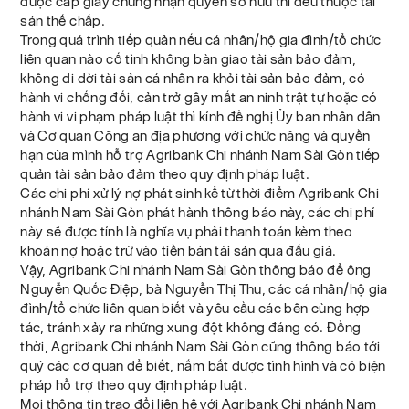
được cấp giấy chứng nhận quyền sở hữu thì đều thuộc tài
sản thế chấp.
Trong quá trình tiếp quản nếu cá nhân/hộ gia đình/tổ chức
liên quan nào cố tình không bàn giao tài sản bảo đảm,
không di dời tài sản cá nhân ra khỏi tài sản bảo đảm, có
hành vi chống đối, cản trở gây mất an ninh trật tự hoặc có
hành vi vi phạm pháp luật thì kính đề nghị Ủy ban nhân dân
và Cơ quan Công an địa phương với chức năng và quyền
hạn của mình hỗ trợ Agribank Chi nhánh Nam Sài Gòn tiếp
quản tài sản bảo đảm theo quy định pháp luật.
Các chi phí xử lý nợ phát sinh kể từ thời điểm Agribank Chi
nhánh Nam Sài Gòn phát hành thông báo này, các chi phí
này sẽ được tính là nghĩa vụ phải thanh toán kèm theo
khoản nợ hoặc trừ vào tiền bán tài sản qua đấu giá.
Vậy, Agribank Chi nhánh Nam Sài Gòn thông báo để ông
Nguyễn Quốc Điệp, bà Nguyễn Thị Thu, các cá nhân/hộ gia
đình/tổ chức liên quan biết và yêu cầu các bên cùng hợp
tác, tránh xảy ra những xung đột không đáng có. Đồng
thời, Agribank Chi nhánh Nam Sài Gòn cũng thông báo tới
quý các cơ quan để biết, nắm bắt được tình hình và có biện
pháp hỗ trợ theo quy định pháp luật.
Mọi thông tin trao đổi liên hệ với Agribank Chi nhánh Nam