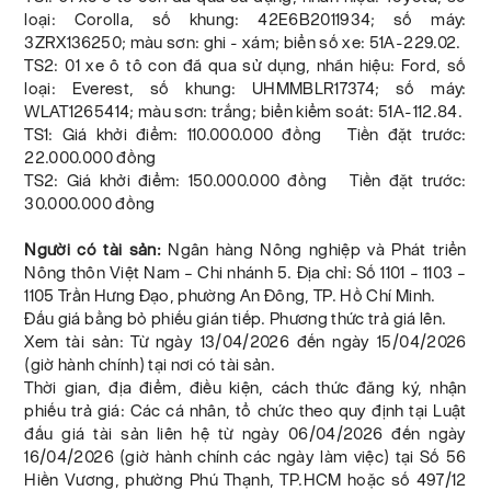
loại: Corolla, số khung: 42E6B2011934; số máy:
3ZRX136250; màu sơn: ghi - xám; biển số xe: 51A-229.02.
TS2: 01 xe ô tô con đã qua sử dụng, nhãn hiệu: Ford, số
loại: Everest, số khung: UHMMBLR17374; số máy:
WLAT1265414; màu sơn: trắng; biển kiểm soát: 51A-112.84.
TS1: Giá khởi điểm: 110.000.000 đồng Tiền đặt trước:
22.000.000 đồng
TS2: Giá khởi điểm: 150.000.000 đồng Tiền đặt trước:
30.000.000 đồng
Người có tài sản:
Ngân hàng Nông nghiệp và Phát triển
Nông thôn Việt Nam – Chi nhánh 5. Địa chỉ: Số 1101 – 1103 –
1105 Trần Hưng Đạo, phường An Đông, TP. Hồ Chí Minh.
Đấu giá bằng bỏ phiếu gián tiếp. Phương thức trả giá lên.
Xem tài sản: Từ ngày 13/04/2026 đến ngày 15/04/2026
(giờ hành chính) tại nơi có tài sản.
Thời gian, địa điểm, điều kiện, cách thức đăng ký, nhận
phiếu trả giá: Các cá nhân, tổ chức theo quy định tại Luật
đấu giá tài sản liên hệ từ ngày 06/04/2026 đến ngày
16/04/2026 (giờ hành chính các ngày làm việc) tại Số 56
Hiền Vương, phường Phú Thạnh, TP.HCM hoặc số 497/12