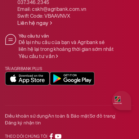
037.346.2345
Email:
cskh@agribank.com.vn
Swift Code:
VBAAVNVX
Liên hệ ngay
Yêu cầu tư vấn
Để lại nhu cầu của bạn và Agribank sẽ
liên hệ lại trong khoảng thời gian sớm nhất
Yêu cầu tư vấn
TẢI AGRIBANK PLUS
Quý khách 
Điều khoản sử dụng
An toàn & Bảo mật
Sơ đồ trang
Đăng ký nhận tin
THEO DÕI CHÚNG TÔI