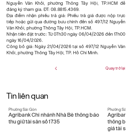
Nguyễn Văn Khối, phường Thông Tây Hội, TP.HCM để
đăng ký tham gia. ĐT: 08.8815.4369.
Địa điểm nhận phiếu trả giá: Phiếu trả giá được nộp trực
tiếp hoặc gửi qua đường bưu chính đến số 497/12 Nguyễn
Văn Khối, phường Thông Tây Hội, TP.HCM.
Nhận tiền đặt trước: Từ 07h30 ngày 06/04/2026 đến 17h00
ngày 16/04/2026.
Công bố giá: Ngày 21/04/2026 tại số 497/12 Nguyễn Văn
Khối, phường Thông Tây Hội, TP. Hồ Chí Minh.
Quay trở lại
Tin liên quan
Phường Sài Gòn
Phường Sài G
Agribank Chi nhánh Nhà Bè thông báo
Agribank 
u
thu giữ tài sản số 1735
thông báo 
giá tài sả