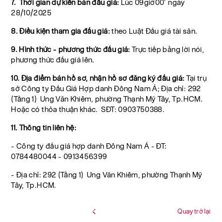
7. Thời gian dự kiến bán đấu giá:
Lúc 09giờ00’ ngày
28/10/2025
8. Điều kiện tham gia đấu giá:
theo Luật Đấu giá tài sản.
9. Hình thức - phương thức đấu giá:
Trực tiếp bằng lời nói,
phương thức đấu giá lên.
10. Địa điểm bán hồ sơ, nhận hồ sơ đăng ký đấu giá:
Tại trụ
sở Công ty Đấu Giá Hợp danh Đông Nam Á; Địa chỉ: 292
(Tầng 1) Ung Văn Khiêm, phường Thạnh Mỹ Tây, Tp.HCM.
Hoặc có thỏa thuận khác. SĐT: 0903750388.
11. Thông tin liên hệ:
- Công ty đấu giá hợp danh Đông Nam Á - ĐT:
0784480044 - 0913456399
- Địa chỉ: 292 (Tầng 1) Ung Văn Khiêm, phường Thạnh Mỹ
Tây, Tp.HCM.
Quay trở lại