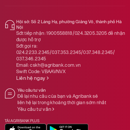
Hội sở: Số 2 Láng Hạ, phường Giảng Võ, thành phố Hà
Nội
Sđt tiếp nhận:
1900558818/024.3205.3205
để nhận
được hỗ trợ
Sđt gọi ra:
024.2233.2345/037.353.2345/037.348.2345/
037.346.2345
Email:
cskh@agribank.com.vn
Swift Code:
VBAAVNVX
Liên hệ ngay
Yêu cầu tư vấn
Để lại nhu cầu của bạn và Agribank sẽ
liên hệ lại trong khoảng thời gian sớm nhất
Yêu cầu tư vấn
TẢI AGRIBANK PLUS