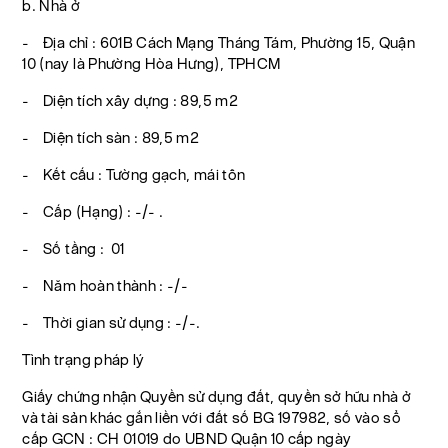
b. Nhà ở
- Địa chỉ : 601B Cách Mạng Tháng Tám, Phường 15, Quận
10 (nay là Phường Hòa Hưng), TPHCM
- Diện tích xây dựng : 89,5 m2
- Diện tích sàn : 89,5 m2
- Kết cấu : Tường gạch, mái tôn
- Cấp (Hạng) : -/- .
- Số tầng : 01
- Năm hoàn thành : -/-
- Thời gian sử dụng : -/-.
Tình trạng pháp lý
Giấy chứng nhận Quyền sử dụng đất, quyền sở hữu nhà ở
và tài sản khác gắn liền với đất số BG 197982, số vào sổ
cấp GCN : CH 01019 do UBND Quận 10 cấp ngày