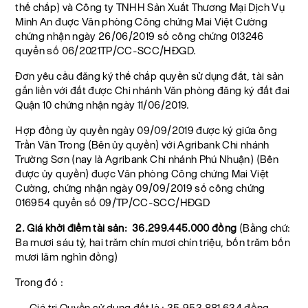
thế chấp) và Công ty TNHH Sản Xuất Thương Mại Dịch Vụ
Minh An đuợc Văn phòng Công chứng Mai Việt Cường
chứng nhận ngày 26/06/2019 số công chứng 013246
quyển số 06/2021TP/CC-SCC/HĐGD.
Đơn yêu cầu đăng ký thế chấp quyền sử dụng đất, tài sản
gắn liền với đất được Chi nhánh Văn phòng đăng ký đất đai
Quận 10 chứng nhận ngày 11/06/2019.
Hợp đồng ủy quyền ngày 09/09/2019 được ký giữa ông
Trần Văn Trong (Bên ủy quyền) với Agribank Chi nhánh
Trường Sơn (nay là Agribank Chi nhánh Phú Nhuận) (Bên
được ủy quyền) đuợc Văn phòng Công chứng Mai Việt
Cường, chứng nhận ngày 09/09/2019 số công chứng
016954 quyển số 09/TP/CC-SCC/HĐGD
2. Giá khởi điểm tài sản: 36.299.445.000 đồng
(Bằng chữ:
Ba mươi sáu tỷ, hai trăm chín mươi chín triệu, bốn trăm bốn
mươi lăm nghìn đồng)
Trong đó :
- Giá trị Quyền sử dụng đất là : 35.953.881.634 đồng