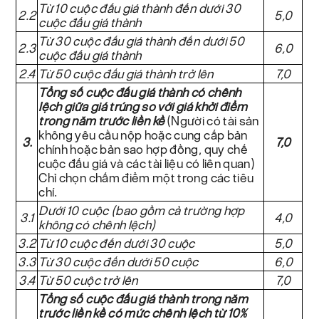
Từ 10 cuộc đấu giá thành đến dưới 30
2.2
5,0
cuộc đấu giá thành
Từ 30 cuộc đấu giá thành đến dưới 50
2.3
6,0
cuộc đấu giá thành
2.4
Từ 50 cuộc đấu giá thành trở lên
7,0
Tổng số cuộc đấu giá thành có chênh
lệch giữa giá trúng so với giá khởi điểm
trong năm trước liền kề
(Người có tài sản
không yêu cầu nộp hoặc cung cấp bản
3.
7,0
chính hoặc bản sao hợp đồng, quy chế
cuộc đấu giá và các tài liệu có liên quan)
Chỉ chọn chấm điểm một trong các tiêu
chí.
Dưới 10 cuộc (bao gồm cả trường hợp
3.1
4,0
không có chênh lệch)
3.2
Từ 10 cuộc đến dưới 30 cuộc
5,0
3.3
Từ 30 cuộc đến dưới 50 cuộc
6,0
3.4
Từ 50 cuộc trở lên
7,0
Tổng số cuộc đấu giá thành trong năm
trước liền kề có mức chênh lệch từ 10%