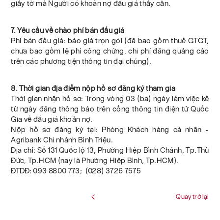
giấy tờ mà Người có khoản nợ đấu giá thấy cần.
7. Yêu cầu về chào phí bán đấu giá
Phí bán đấu giá: báo giá trọn gói (đã bao gồm thuế GTGT,
chưa bao gồm lệ phí công chứng, chi phí đăng quảng cáo
trên các phương tiện thông tin đại chúng).
8. Thời gian địa điểm nộp hồ sơ đăng ký tham gia
Thời gian nhận hồ sơ: Trong vòng 03 (ba) ngày làm việc kể
từ ngày đăng thông báo trên cổng thông tin điện tử Quốc
Gia về đấu giá khoản nợ.
Nộp hồ sơ đăng ký tại: Phòng Khách hàng cá nhân -
Agribank Chi nhánh Bình Triệu.
Địa chỉ: Số 131 Quốc lộ 13, Phường Hiệp Bình Chánh, Tp.Thủ
Đức, Tp.HCM (nay là Phường Hiệp Bình, Tp.HCM).
ĐTDĐ: 093 8800 773; (028) 3726 7575
Quay trở lại