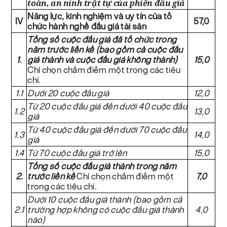
toàn, an ninh trật tự của phiên đấu giá
Năng lực, kinh nghiệm và uy tín của tổ
IV
57,0
chức hành nghề đấu giá tài sản
Tổng số cuộc đấu giá đã tổ chức trong
năm trước liền kề (bao gồm cả cuộc đấu
1.
giá thành và cuộc đấu giá không thành)
15,0
Chỉ chọn chấm điểm một trong các tiêu
chí.
1.1
Dưới 20 cuộc đấu giá
12,0
Từ 20 cuộc đấu giá đến dưới 40 cuộc đấu
1.2
13,0
giá
Từ 40 cuộc đấu giá đến dưới 70 cuộc đấu
1.3
14,0
giá
1.4
Từ 70 cuộc đấu giá trở lên
15,0
Tổng số cuộc đấu giá thành trong năm
2.
trước liền kề
Chỉ chọn chấm điểm một
7,0
trong các tiêu chí.
Dưới 10 cuộc đấu giá thành (bao gồm cả
2.1
trường hợp không có cuộc đấu giá thành
4,0
nào)