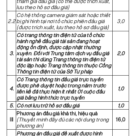
tham gia đấu giá (có thể được trích xuất,
lưu theo hồ sơ đấu giá)
Có hệ thống camera giám sát hoặc thiết
2.2
bị ghi hình tại nơi tổ chức phiên đấu giá
3,0
(được trích xuất, lưu theo hồ sơ đấu giá)
Có trang thông tin điện tử của tổ chức
hành nghề đấu giá tài sản đang hoạt
động ổn định, được cập nhật thường
3.
xuyên
.
Đối với Trung tâm dịch vụ đấu giá
2,0
tài sản thì dùng Trang thông tin điện tử
độc lập hoặc Trang thông tin thuộc Cổng
Thông tin điện tử của Sở Tư pháp
Có Trang thông tin đấu giá trực tuyến
được phê duyệt hoặc trong năm trước
4.
1,0
liền kề đã thực hiện ít nhất 01 cuộc đấu
giá bằng hình thức trực tuyến
5.
Có nơi lưu trữ hồ sơ đấu giá
1,0
Phương án đấu giá khả thi, hiệu quả
Ill
(Thuyết minh đầy đủ các nội dung trong
16,0
phương án)
Phương án đấu giá đề xuất được hình