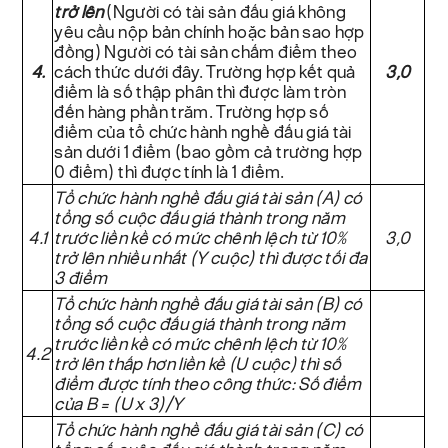
trở lên
(Người có tài sản đấu giá không
yêu cầu nộp bản chính hoặc bản sao hợp
đồng) Người có tài sản chấm điểm theo
4.
cách thức dưới đây. Trường hợp kết quả
3,0
điểm là số thập phân thì được làm tròn
đến hàng phần trăm. Trường hợp số
điểm của tổ chức hành nghề đấu giá tài
sản dưới 1 điểm (bao gồm cả trường hợp
0 điểm) thì được tính là 1 điểm.
Tổ chức hành nghề đấu giá tài sản (A) có
tổng số cuộc đấu giá thành trong năm
4.1
trước liền kề có mức chênh lệch từ 10%
3,0
trở lên nhiều nhất (Y cuộc) thì được tối đa
3 điểm
Tổ chức hành nghề đấu giá tài sản (B) có
tổng số cuộc đấu giá thành trong năm
trước liền kề có mức chênh lệch từ 10%
4.2
trở lên thấp hơn liền kề (U cuộc) thì số
điểm được tính theo công thức:
Số điểm
của B = (U x 3)/Y
Tổ chức hành nghề đấu giá tài sản (C) có