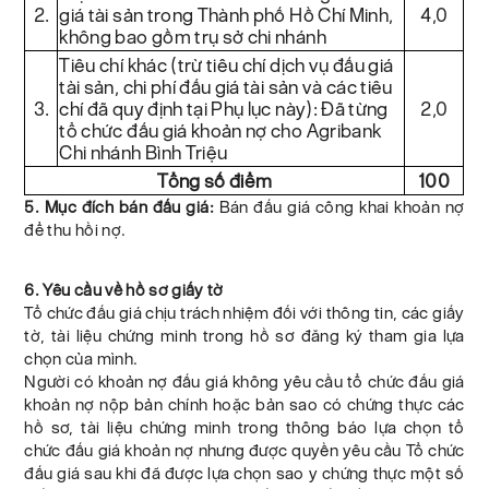
2.
giá tài sản trong Thành phố Hồ Chí Minh,
4,0
không bao gồm trụ sở chi nhánh
Tiêu chí khác (trừ tiêu chí dịch vụ đấu giá
tài sản, chi phí đấu giá tài sản và các tiêu
3.
chí đã quy định tại Phụ lục này): Đã từng
2,0
tổ chức đấu giá khoản nợ cho Agribank
Chi nhánh Bình Triệu
Tổng số điểm
100
5. Mục đích bán đấu giá:
Bán đấu giá công khai khoản nợ
để thu hồi nợ.
6. Yêu cầu về hồ sơ giấy tờ
Tổ chức đấu giá chịu trách nhiệm đối với thông tin, các giấy
tờ, tài liệu chứng minh trong hồ sơ đăng ký tham gia lựa
chọn của mình.
Người có khoản nợ đấu giá không yêu cầu tổ chức đấu giá
khoản nợ nộp bản chính hoặc bản sao có chứng thực các
hồ sơ, tài liệu chứng minh trong thông báo lựa chọn tổ
chức đấu giá khoản nợ nhưng được quyền yêu cầu Tổ chức
đấu giá sau khi đã được lựa chọn sao y chứng thực một số