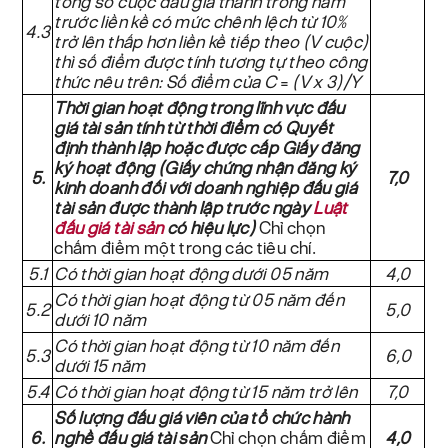
tổng số cuộc đấu giá thành trong năm
trước liền kề có mức chênh lệch từ 10%
4.3
trở lên thấp hơn liền kề tiếp theo (V cuộc)
thì số điểm được tính tương tự theo công
thức nêu trên: Số điểm của C
=
(V x 3)/Y
Thời gian hoạt động trong lĩnh vực đấu
giá tài sản tính từ thời điểm có Quyết
định thành lập hoặc được cấp Giấy đăng
ký hoạt động (Giấy chứng nhận đăng ký
5.
7,0
kinh doanh đối với doanh nghiệp đấu giá
tài sản được thành lập trước ngày
Luật
đấu giá tài sản
có hiệu lực)
Chỉ chọn
chấm điểm một trong các tiêu chí.
5.1
Có thời gian hoạt động dưới 05 năm
4,0
Có thời gian hoạt động từ 05 năm đến
5.2
5,0
dưới 10 năm
Có thời gian hoạt động từ 10 năm đến
5.3
6,0
dưới 15 năm
5.4
Có thời gian hoạt động từ 15 năm trở lên
7,0
Số lượng đấu giá viên của tổ chức hành
6.
nghề đấu giá tài sản
Chỉ chọn chấm điểm
4,0