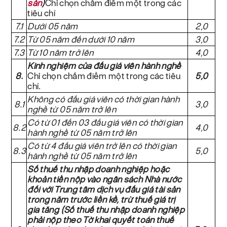
sản
)
Chỉ chọn chấm điểm một trong các
tiêu chí
7.1
Dưới 05 năm
2,0
7.2
Từ 05 năm đến dưới 10 năm
3,0
7.3
Từ 10 năm trở lên
4,0
Kinh nghiệm của đấu giá viên hành nghề
8.
Chỉ chọn chấm điểm một trong các tiêu
5,0
chí.
Không có đấu giá viên có thời gian hành
8.1
3,0
nghề từ 05 năm trở lên
Có từ 01 đến 03 đấu giá viên có thời gian
8.2
4,0
hành nghề từ 05 năm trở lên
Có từ 4 đấu giá viên trở lên có thời gian
8.3
5,0
hành nghề từ 05 năm trở lên
Số thuế thu nhập doanh nghiệp hoặc
khoản tiền nộp vào ngân sách Nhà nước
đối với Trung tâm dịch vụ đấu giá tài sản
trong năm trước liền kề, trừ thuế giá trị
gia tăng (Số thuế thu nhập doanh nghiệp
phải nộp theo Tờ khai quyết toán thuế