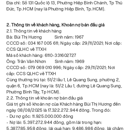
Địa chỉ: Số 131 Quốc lộ 13, Phường Hiệp Bình Chánh, Tp Thủ
Đức, Tp.HCM (nay là Phường Hiệp Bình, Tp.HCM).
2. Thông tin về khách hàng, Khoản nợ bán đấu giá
2.1. Thông tin về khách hàng
Bà: Bùi Thị Hương Sinh năm: 1967
CCCD số: 034 167 005 611; Ngày cấp: 29/11/2021; Nơi cấp:
CCS QLHC về TTXH
Mã số khách hàng: 6110-331602727
Ông: Trần Văn Nhơn Sinh năm: 1969
CCCD số: 079 069 010 996; Ngày cấp: 29/11/2021; Nơi
cấp: CCS QLHC về TTXH
Cùng thường trú tại: 51/2 lầu 1, Lê Quang Sung, phường 2,
quận 6, Tp.HCM (nay là: 51/2 Lầu 1, đường Lê Quang Sung,
Phường Bình Tây, Tp HCM).
2.2. Thông tin về khoản nợ bán đấu giá
Giá trị ghi sổ khoản nợ của Khách hàng Bùi Thị Hương đến
ngày 08/08/2025 là 17.322.272.944 đồng. Trong đó:
- Dư nợ gốc: 11.925.000.000 đồng
- Nợ lãi: 5.397.272.944 đồng, gồm lãi trong hạn:
5.387.785.958 đồng, lãi quá hạn: 9.486.986 đồng, lãi chậm