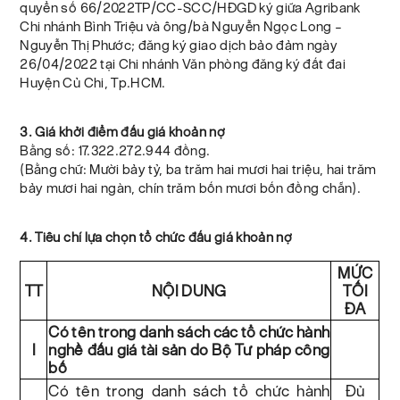
quyển số 66/2022TP/CC-SCC/HĐGD ký giữa Agribank
Chi nhánh Bình Triệu và ông/bà Nguyễn Ngọc Long –
Nguyễn Thị Phước; đăng ký giao dịch bảo đảm ngày
26/04/2022 tại Chi nhánh Văn phòng đăng ký đất đai
Huyện Củ Chi, Tp.HCM.
3. Giá khởi điểm đấu giá khoản nợ
Bằng số: 17.322.272.944 đồng.
(Bằng chữ: Mười bảy tỷ, ba trăm hai mươi hai triệu, hai trăm
bảy mươi hai ngàn, chín trăm bốn mươi bốn đồng chẵn).
4. Tiêu chí lựa chọn tổ chức đấu giá khoản nợ
MỨC
TT
NỘI DUNG
TỐI
ĐA
Có tên trong danh sách các tổ chức hành
I
nghề đấu giá tài sản do Bộ Tư pháp công
bố
Có tên trong danh sách tổ chức hành
Đủ