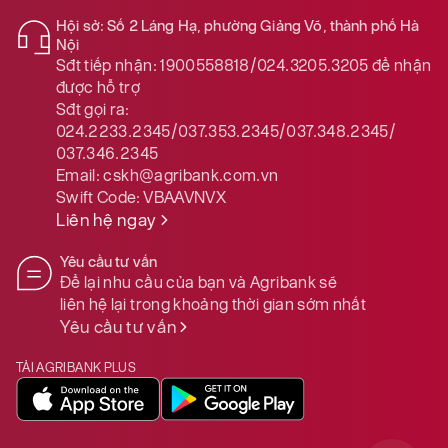
Hội sở: Số 2 Láng Hạ, phường Giảng Võ, thành phố Hà
Nội
Sđt tiếp nhận:
1900558818/024.3205.3205
để nhận
được hỗ trợ
Sđt gọi ra:
024.2233.2345/037.353.2345/037.348.2345/
037.346.2345
Email:
cskh@agribank.com.vn
Swift Code:
VBAAVNVX
Liên hệ ngay
Yêu cầu tư vấn
Để lại nhu cầu của bạn và Agribank sẽ
liên hệ lại trong khoảng thời gian sớm nhất
Yêu cầu tư vấn
TẢI AGRIBANK PLUS