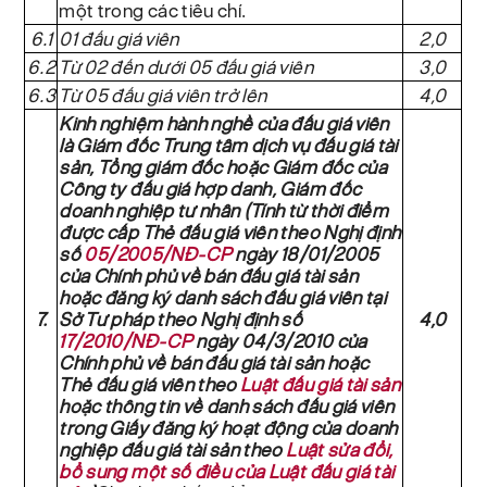
một trong các tiêu chí.
6.1
01 đấu giá viên
2,0
6.2
Từ 02 đến dưới 05 đấu giá viên
3,0
6.3
Từ 05 đấu giá viên trở lên
4,0
Kinh nghiệm hành nghề của đấu giá viên
là Giám đốc Trung tâm dịch vụ đấu giá tài
sản, Tổng giám đốc hoặc Giám đốc của
Công ty đấu giá hợp danh, Giám đốc
doanh nghiệp tư nhân (Tính từ thời điểm
được cấp Thẻ đấu giá viên theo Nghị định
số
05/2005/NĐ-CP
ngày 18/01/2005
của Chính phủ về bán đấu giá tài sản
hoặc đăng ký danh sách đấu giá viên tại
7.
Sở Tư pháp theo Nghị định số
4,0
17/2010/NĐ-CP
ngày 04/3/2010 của
Chính phủ về bán đấu giá tài sản hoặc
Thẻ đấu giá viên theo
Luật đấu giá tài sản
hoặc thông tin về danh sách đấu giá viên
trong Giấy đăng ký hoạt động của doanh
nghiệp đấu giá tài sản theo
Luật sửa đổi,
bổ sung một số điều của Luật đấu giá tài