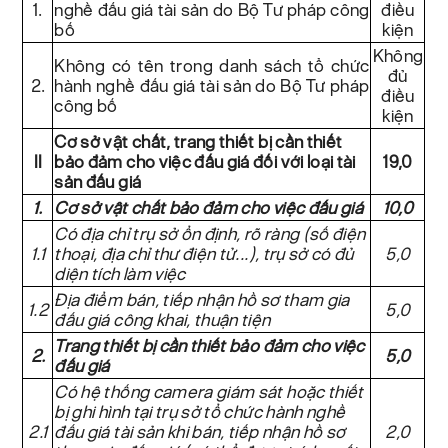
1.
nghề đấu giá tài sản do Bộ Tư pháp công
điều
bố
kiện
Không
Không có tên trong danh sách tổ chức
đủ
2.
hành nghề đấu giá tài sản do Bộ Tư pháp
điều
công bố
kiện
Cơ sở vật chất, trang thiết bị cần thiết
II
bảo đảm cho việc đấu giá đối với loại tài
19,0
sản đấu giá
1.
Cơ sở vật chất bảo đảm cho việc đấu giá
10,0
Có địa chỉ trụ sở ổn định, rõ ràng (số điện
1.1
thoại, địa chỉ thư điện tử...), trụ sở có đủ
5,0
diện tích làm việc
Địa điểm bán, tiếp nhận hồ sơ tham gia
1.2
5,0
đấu giá công khai, thuận tiện
Trang thiết bị cần thiết bảo đảm cho việc
2.
5,0
đấu giá
Có hệ thống camera giám sát hoặc thiết
bị ghi hình tại trụ sở tổ chức hành nghề
2.1
đấu giá tài sản khi bán, tiếp nhận hồ sơ
2,0