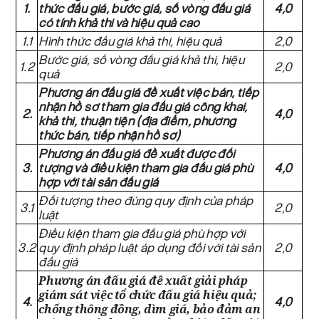
1.
thức đấu giá, bước giá, số vòng đấu giá
4,0
có tính khả thi và hiệu quả cao
1.1
Hình thức đấu giá khả thi, hiệu quả
2,0
Bước giá, số vòng đấu giá khả thi, hiệu
1.2
2,0
quả
Phương án đấu giá đề xuất việc bán, tiếp
nhận hồ sơ tham gia đấu giá công khai,
2.
4,0
khả thi, thuận tiện (địa điểm, phương
thức bán, tiếp nhận hồ sơ)
Phương án đấu giá đề xuất được đối
3.
tượng và điều kiện tham gia đấu giá phù
4,0
hợp với tài sản đấu giá
Đối tượng theo đúng quy định của pháp
3.1
2,0
luật
Điều kiện tham gia đấu giá phù hợp với
3.2
quy định pháp luật áp dụng đối với tài sản
2,0
đấu giá
Phương án đấu giá đề xuất giải pháp
giám sát việc tổ chức đấu giá hiệu quả;
4
.
4,0
chống thông đồng, dìm giá, bảo đảm an