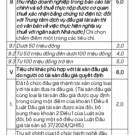
9.
thu nhập doanh nghiệp trong báo cáo tài
5,0
chính và số thuế thực nộp được cơ quan
thuế xác nhận bằng chứng từ điện tử;
đối
với Trung tâm dịch vụ đấu giá tài sản thì
có văn bản về việc thực hiện nghĩa vụ
thuế với ngân sách Nhà nước)
Chỉ chọn
chấm điểm một trong các tiêu chí.
9.1
Dưới 50 triệu đồng
3,0
9.2
Từ 50 triệu đồng đến dưới 100 triệu đồng
4,0
9.3
Từ 100 triệu đồng trở lên
5,0
Tiêu chí khác phù hợp với tài sản đấu giá
V
8,0
do người có tài sản đấu giá quyết định
Đã tổ chức đấu giá thành tài sản cùng loại
với tài sản đưa ra đấu giá. (Tài sản đấu giá
cùng loại là tài sản đấu giá được quy định
trong cùng một điểm của khoản 1 Điều 4
1.
2,0
Luật Đấu giá tài sản được sửa đổi, bổ
sung theo khoản 2 Điều 1 của Luật sửa
đổi, bổ sung một số điều của Luật Đấu
giá tài sản số 37/2024/QH15)
Trụ sở chính của tổ chức hành nghề đấu