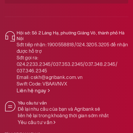
Hội sở: Số 2 Láng Hạ, phường Giảng Võ, thành phố Hà
Nội
Sđt tiếp nhận:
1900558818/024.3205.3205
để nhận
được hỗ trợ
Sđt gọi ra:
024.2233.2345/037.353.2345/037.348.2345/
037.346.2345
Email:
cskh@agribank.com.vn
Swift Code:
VBAAVNVX
Liên hệ ngay
Yêu cầu tư vấn
Để lại nhu cầu của bạn và Agribank sẽ
liên hệ lại trong khoảng thời gian sớm nhất
Yêu cầu tư vấn