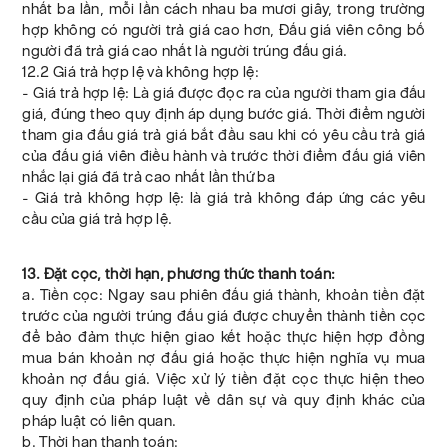
nhất ba lần, mỗi lần cách nhau ba mươi giây, trong trường
hợp không có người trả giá cao hơn, Đấu giá viên công bố
người đã trả giá cao nhất là người trúng đấu giá.
12.2 Giá trả hợp lệ và không hợp lệ:
- Giá trả hợp lệ: Là giá được đọc ra của người tham gia đấu
giá, đúng theo quy định áp dụng bước giá. Thời điểm người
tham gia đấu giá trả giá bắt đầu sau khi có yêu cầu trả giá
của đấu giá viên điều hành và trước thời điểm đấu giá viên
nhắc lại giá đã trả cao nhất lần thứ ba
- Giá trả không hợp lệ: là giá trả không đáp ứng các yêu
cầu của giá trả hợp lệ.
13. Đặt cọc, thời hạn, phương thức thanh toán:
a. Tiền cọc: Ngay sau phiên đấu giá thành, khoản tiền đặt
trước của người trúng đấu giá được chuyển thành tiền cọc
để bảo đảm thực hiện giao kết hoặc thực hiện hợp đồng
mua bán khoản nợ đấu giá hoặc thực hiện nghĩa vụ mua
khoản nợ đấu giá. Việc xử lý tiền đặt cọc thực hiện theo
quy định của pháp luật về dân sự và quy định khác của
pháp luật có liên quan.
b. Thời hạn thanh toán: