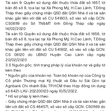
Tài sản 9: Quyền sử dụng đất thuộc thửa đất số 1657, tờ
bản đồ số 8, tọa lạc tại Xã Phong Mỹ, H.Cao Lãnh, T.Đồng
Tháp theo giấy chứng nhận QSD đất QSH Nhà ở và tài sản
khác gắn liền với đất số CU 541803, số vào số cấp GCN:
CS08119 do Sở TN&MT tỉnh Đồng Tháp cấp ngày
14/02/2020
Tài sản 10: Quyền sử dụng đất thuộc thửa đất số 1656, tờ
bản đồ số 8, tọa lạc tại Xã Phong Mỹ, H.Cao Lãnh, T.Đồng
Tháp theo giấy chứng nhận QSD đất QSH Nhà ở và tài sản
khác gắn liền với đất số CU 541802, số vào số cấp GCN:
CS 08120 do UBND Huyện Cao Lãnh cấp ngày
20/02/2020
3.5 Nguồn gốc, tình trạng pháp lý của khoản nợ và giấy tờ
kèm theo
* Nguồn gốc của khoản nợ: Toàn bộ khoản nợ của Công ty
Cổ phần Thương mại Kỹ thuật và Đầu tư Sài Gòn tại
Agribank Chi nhánh Bắc TP.HCM theo Hợp đồng tín dụng
số 6421-LAV-202200123 ngày 10/5/2022.
* Hồ sơ pháp lý kèm theo:
- Giấy chứng nhận QSD đất QSH Nhà ở và tài sản khác gắn
liền với đất số CS 464571, số vào số cấp GCN: CS01169 do