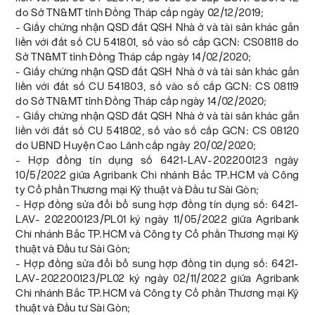
do Sở TN&MT tỉnh Đồng Tháp cấp ngày 02/12/2019;
- Giấy chứng nhận QSD đất QSH Nhà ở và tài sản khác gắn
liền với đất số CU 541801, số vào số cấp GCN: CS08118 do
Sở TN&MT tỉnh Đồng Tháp cấp ngày 14/02/2020;
- Giấy chứng nhận QSD đất QSH Nhà ở và tài sản khác gắn
liền với đất số CU 541803, số vào số cấp GCN: CS 08119
do Sở TN&MT tỉnh Đồng Tháp cấp ngày 14/02/2020;
- Giấy chứng nhận QSD đất QSH Nhà ở và tài sản khác gắn
liền với đất số CU 541802, số vào số cấp GCN: CS 08120
do UBND Huyện Cao Lãnh cấp ngày 20/02/2020;
- Hợp đồng tín dụng số 6421-LAV-202200123 ngày
10/5/2022 giữa Agribank Chi nhánh Bắc TP.HCM và Công
ty Cổ phần Thương mại Kỹ thuật và Đầu tư Sài Gòn;
- Hợp đồng sửa đổi bổ sung hợp đồng tín dụng số: 6421-
LAV- 202200123/PL01 ký ngày 11/05/2022 giữa Agribank
Chi nhánh Bắc TP.HCM và Công ty Cổ phần Thương mại Kỹ
thuật và Đầu tư Sài Gòn;
- Hợp đồng sửa đổi bổ sung hợp đồng tin dụng số: 6421-
LAV-202200123/PL02 ký ngày 02/11/2022 giữa Agribank
Chi nhánh Bắc TP.HCM và Công ty Cổ phần Thương mại Kỹ
thuật và Đầu tư Sài Gòn;