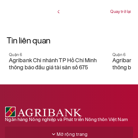
Quay trở lại
Tin liên quan
Quận 6
Quận 6
Agribank Chi nhánh TP Hồ Chí Minh
Agribank 
thông báo bán đấu giá tài sản số 1517
Minh thông
Ngân hàng Nông nghiệp và Phát triển Nông thôn Việt Nam
Mở rộng trang