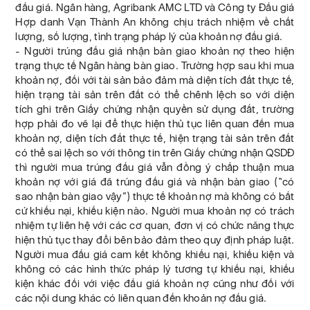
đấu giá. Ngân hàng, Agribank AMC LTD và Công ty Đấu giá
Hợp danh Vạn Thành An không chịu trách nhiệm về chất
lượng, số lượng, tình trạng pháp lý của khoản nợ đấu giá.
- Người trúng đấu giá nhận bàn giao khoản nợ theo hiện
trạng thực tế Ngân hàng bàn giao. Trường hợp sau khi mua
khoản nợ, đối với tài sản bảo đảm mà diện tích đất thực tế,
hiện trạng tài sản trên đất có thể chênh lệch so với diện
tích ghi trên Giấy chứng nhận quyền sử dụng đất, trường
hợp phải đo vẽ lại để thực hiện thủ tục liên quan đến mua
khoản nợ, diện tích đất thực tế, hiện trạng tài sản trên đất
có thể sai lệch so với thông tin trên Giấy chứng nhận QSDĐ
thì người mua trúng đấu giá vẫn đồng ý chấp thuận mua
khoản nợ với giá đã trúng đấu giá và nhận bàn giao (“có
sao nhận bàn giao vậy”) thực tế khoản nợ mà không có bất
cứ khiếu nại, khiếu kiện nào. Người mua khoản nợ có trách
nhiệm tự liên hệ với các cơ quan, đơn vị có chức năng thực
hiện thủ tục thay đổi bên bảo đảm theo quy định pháp luật.
Người mua đấu giá cam kết không khiếu nại, khiếu kiện và
không có các hình thức pháp lý tương tự khiếu nại, khiếu
kiện khác đối với việc đấu giá khoản nợ cũng như đối với
các nội dung khác có liên quan đến khoản nợ đấu giá.