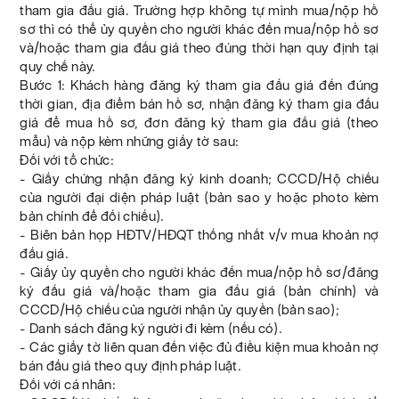
tham gia đấu giá. Trường hợp không tự mình mua/nộp hồ
sơ thì có thể ủy quyền cho người khác đến mua/nộp hồ sơ
và/hoặc tham gia đấu giá theo đúng thời hạn quy định tại
quy chế này.
Bước 1: Khách hàng đăng ký tham gia đấu giá đến đúng
thời gian, địa điểm bán hồ sơ, nhận đăng ký tham gia đấu
giá để mua hồ sơ, đơn đăng ký tham gia đấu giá (theo
mẫu) và nộp kèm những giấy tờ sau:
Đối với tổ chức:
- Giấy chứng nhận đăng ký kinh doanh; CCCD/Hộ chiếu
của người đại diện pháp luật (bản sao y hoặc photo kèm
bản chính để đối chiếu).
- Biên bản họp HĐTV/HĐQT thống nhất v/v mua khoản nợ
đấu giá.
- Giấy ủy quyền cho người khác đến mua/nộp hồ sơ/đăng
ký đấu giá và/hoặc tham gia đấu giá (bản chính) và
CCCD/Hộ chiếu của người nhận ủy quyền (bản sao);
- Danh sách đăng ký người đi kèm (nếu có).
- Các giấy tờ liên quan đến việc đủ điều kiện mua khoản nợ
bán đấu giá theo quy định pháp luật.
Đối với cá nhân: