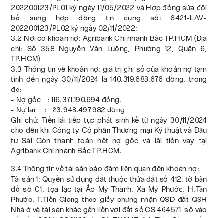
202200123/PL01 ký ngày 11/05/2022 và Hợp đồng sửa đổi
bổ sung hợp đồng tin dụng số: 6421-LAV-
202200123/PL02 ký ngày 02/11/2022;
3.2 Nơi có khoản nợ: Agribank Chi nhánh Bắc TP.HCM (Địa
chỉ: Số 358 Nguyễn Văn Luông, Phường 12, Quận 6,
TP.HCM)
3.3 Thông tin về khoản nợ: giá trị ghi sổ của khoản nợ tạm
tính đến ngày 30/11/2024 là 140.319.688.676 đồng, trong
đó:
- Nợ gốc : 116.371.190.694 đồng.
- Nợ lãi : 23.948.497.982 đồng
Ghi chú: Tiền lãi tiếp tục phát sinh kể từ ngày 30/11/2024
cho đến khi Công ty Cổ phần Thương mại Kỹ thuật và Đầu
tư Sài Gòn thanh toán hết nợ gốc và lãi tiền vay tại
Agribank Chi nhánh Bắc TP.HCM.
3.4 Thông tin về tài sản bảo đảm liên quan đến khoản nợ:
Tài sản 1: Quyền sử dụng đất thuộc thửa đất số 412, tờ bản
đồ số C1, tọa lạc tại Ấp Mỹ Thành, Xã Mỹ Phước, H.Tân
Phước, T.Tiền Giang theo giấy chứng nhận QSD đất QSH
Nhà ở và tài sản khác gắn liền với đất số CS 464571, số vào