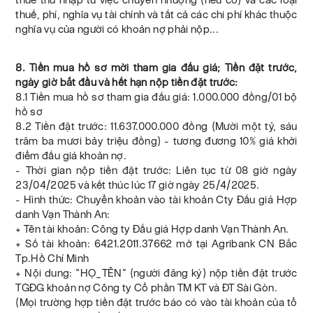
thuế, phí, nghĩa vụ tài chính và tất cả các chi phí khác thuộc
nghĩa vụ của người có khoản nợ phải nộp...
8. Tiền mua hồ sơ mời tham gia đấu giá; Tiền đặt trước,
ngày giờ bắt đầu và hết hạn nộp tiền đặt trước:
8.1 Tiền mua hồ sơ tham gia đấu giá: 1.000.000 đồng/01 bộ
hồ sơ
8.2 Tiền đặt trước: 11.637.000.000 đồng (Mười một tỷ, sáu
trăm ba mươi bảy triệu đồng) - tương đương 10% giá khởi
điểm đấu giá khoản nợ.
- Thời gian nộp tiền đặt trước: Liên tục từ 08 giờ ngày
23/04/2025 và kết thúc lúc 17 giờ ngày 25/4/2025.
- Hình thức: Chuyển khoản vào tài khoản Cty Đấu giá Hợp
danh Vạn Thành An:
+ Tên tài khoản: Công ty Đấu giá Hợp danh Vạn Thành An.
+ Số tài khoản: 6421.2011.37662 mở tại Agribank CN Bắc
Tp.Hồ Chí Minh
+ Nội dung: “HỌ_TÊN” (người đăng ký) nộp tiền đặt trước
TGĐG khoản nợ Công ty Cổ phần TM KT và ĐT Sài Gòn.
(Mọi trường hợp tiền đặt trước báo có vào tài khoản của tổ