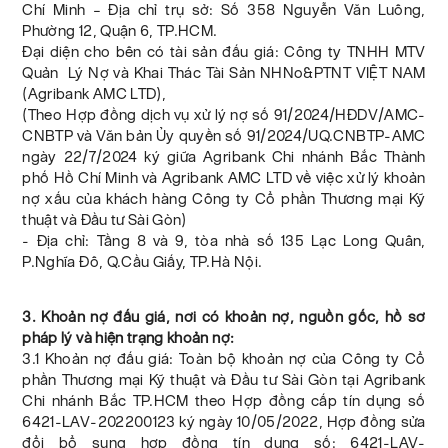
Chí Minh – Địa chỉ trụ sở: Số 358 Nguyễn Văn Luông,
Phường 12, Quận 6, TP.HCM.
Đại diện cho bên có tài sản đấu giá: Công ty TNHH MTV
Quản Lý Nợ và Khai Thác Tài Sản NHNo&PTNT VIỆT NAM
(Agribank AMC LTD),
(Theo Hợp đồng dịch vụ xử lý nợ số 91/2024/HĐDV/AMC-
CNBTP và Văn bản Ủy quyền số 91/2024/UQ.CNBTP-AMC
ngày 22/7/2024 ký giữa Agribank Chi nhánh Bắc Thành
phố Hồ Chí Minh và Agribank AMC LTD về việc xử lý khoản
nợ xấu của khách hàng Công ty Cổ phần Thương mại Kỹ
thuật và Đầu tư Sài Gòn)
- Địa chỉ: Tầng 8 và 9, tòa nhà số 135 Lạc Long Quân,
P.Nghĩa Đô, Q.Cầu Giấy, TP.Hà Nội.
3. Khoản nợ đấu giá, nơi có khoản nợ, nguồn gốc, hồ sơ
pháp lý và hiện trạng khoản nợ:
3.1 Khoản nợ đấu giá: Toàn bộ khoản nợ của Công ty Cổ
phần Thương mại Kỹ thuật và Đầu tư Sài Gòn tại Agribank
Chi nhánh Bắc TP.HCM theo Hợp đồng cấp tín dụng số
6421-LAV-202200123 ký ngày 10/05/2022, Hợp đồng sửa
đổi bổ sung hợp đồng tín dụng số: 6421-LAV-