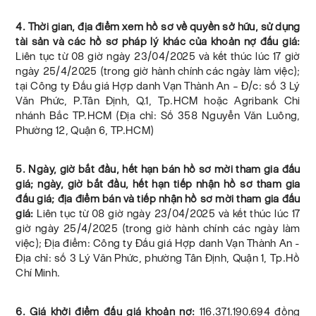
4. Thời gian, địa điểm xem hồ sơ về quyền sở hữu, sử dụng
tài sản và các hồ sơ pháp lý khác của khoản nợ đấu giá:
Liên tục từ 08 giờ ngày 23/04/2025 và kết thúc lúc 17 giờ
ngày 25/4/2025 (trong giờ hành chính các ngày làm việc);
tại Công ty Đấu giá Hợp danh Vạn Thành An – Đ/c: số 3 Lý
Văn Phức, P.Tân Định, Q.1, Tp.HCM hoặc Agribank Chi
nhánh Bắc TP.HCM (Địa chỉ: Số 358 Nguyễn Văn Luông,
Phường 12, Quận 6, TP.HCM)
5. Ngày, giờ bắt đầu, hết hạn bán hồ sơ mời tham gia đấu
giá; ngày, giờ bắt đầu, hết hạn tiếp nhận hồ sơ tham gia
đấu giá; địa điểm bán và tiếp nhận hồ sơ mời tham gia đấu
giá:
Liên tục từ 08 giờ ngày 23/04/2025 và kết thúc lúc 17
giờ ngày 25/4/2025 (trong giờ hành chính các ngày làm
việc); Địa điểm: Công ty Đấu giá Hợp danh Vạn Thành An -
Địa chỉ: số 3 Lý Văn Phức, phường Tân Định, Quận 1, Tp.Hồ
Chí Minh.
6. Giá khởi điểm đấu giá khoản nợ:
116.371.190.694 đồng