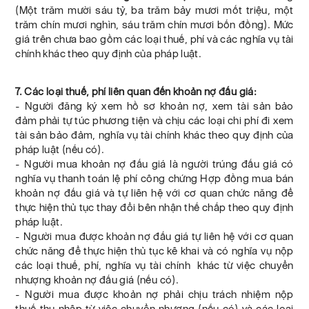
(Một trăm mười sáu tỷ, ba trăm bảy mươi mốt triệu, một
trăm chín mươi nghìn, sáu trăm chín mươi bốn đồng). Mức
giá trên chưa bao gồm các loại thuế, phí và các nghĩa vụ tài
chính khác theo quy định của pháp luật.
7. Các loại thuế, phí liên quan đến khoản nợ đấu giá:
- Người đăng ký xem hồ sơ khoản nợ, xem tài sản bảo
đảm phải tự túc phương tiện và chịu các loại chi phí đi xem
tài sản bảo đảm, nghĩa vụ tài chính khác theo quy định của
pháp luật (nếu có).
- Người mua khoản nợ đấu giá là người trúng đấu giá có
nghĩa vụ thanh toán lệ phí công chứng Hợp đồng mua bán
khoản nợ đấu giá và tự liên hệ với cơ quan chức năng để
thực hiện thủ tục thay đổi bên nhận thế chấp theo quy định
pháp luật.
- Người mua được khoản nợ đấu giá tự liên hệ với cơ quan
chức năng để thực hiện thủ tục kê khai và có nghĩa vụ nộp
các loại thuế, phí, nghĩa vụ tài chính khác từ việc chuyển
nhượng khoản nợ đấu giá (nếu có).
- Người mua được khoản nợ phải chịu trách nhiệm nộp
thuế thu nhập từ việc chuyển nhượng (nếu có) và các loại