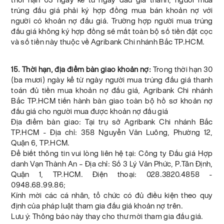
trúng đấu giá phải ký hợp đồng mua bán khoản nợ với
người có khoản nợ đấu giá. Trường hợp người mua trúng
đấu giá không ký hợp đồng sẽ mất toàn bộ số tiền đặt cọc
và số tiền này thuộc về Agribank Chi nhánh Bắc TP.HCM.
15. Thời hạn, địa điểm bàn giao khoản nợ:
Trong thời hạn 30
(ba mươi) ngày kể từ ngày người mua trúng đấu giá thanh
toán đủ tiền mua khoản nợ đấu giá, Agribank Chi nhánh
Bắc TP.HCM tiến hành bàn giao toàn bộ hồ sơ khoản nợ
đấu giá cho người mua được khoản nợ đấu giá
Địa điểm bàn giao: Tại trụ sở Agribank Chi nhánh Bắc
TP.HCM - Địa chỉ: 358 Nguyễn Văn Luông, Phường 12,
Quận 6, TP.HCM.
Để biết thông tin vui lòng liên hệ tại: Công ty Đấu giá Hợp
danh Vạn Thành An – Địa chỉ: Số 3 Lý Văn Phức, P.Tân Định,
Quận 1, TP.HCM. Điện thoại: 028.3820.4858 -
0948.68.99.86;
Kính mời các cá nhân, tổ chức có đủ điều kiện theo quy
định của pháp luật tham gia đấu giá khoản nợ trên.
Lưu ý: Thông báo này thay cho thư mời tham gia đấu giá.