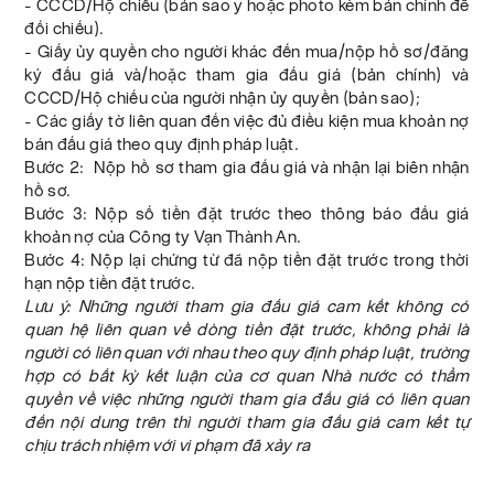
- CCCD/Hộ chiếu (bản sao y hoặc photo kèm bản chính để
đối chiếu).
- Giấy ủy quyền cho người khác đến mua/nộp hồ sơ/đăng
ký đấu giá và/hoặc tham gia đấu giá (bản chính) và
CCCD/Hộ chiếu của người nhận ủy quyền (bản sao);
- Các giấy tờ liên quan đến việc đủ điều kiện mua khoản nợ
bán đấu giá theo quy định pháp luật.
Bước 2: Nộp hồ sơ tham gia đấu giá và nhận lại biên nhận
hồ sơ.
Bước 3: Nộp số tiền đặt trước theo thông báo đấu giá
khoản nợ của Công ty Vạn Thành An.
Bước 4: Nộp lại chứng từ đã nộp tiền đặt trước trong thời
hạn nộp tiền đặt trước.
Lưu ý: Những người tham gia đấu giá cam kết không có
quan hệ liên quan về dòng tiền đặt trước, không phải là
người có liên quan với nhau theo quy định pháp luật, trường
hợp có bất kỳ kết luận của cơ quan Nhà nước có thẩm
quyền về việc những người tham gia đấu giá có liên quan
đến nội dung trên thì người tham gia đấu giá cam kết tự
chịu trách nhiệm với vi phạm đã xảy ra