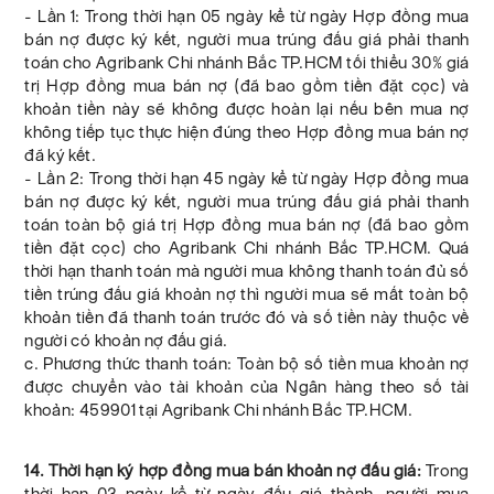
- Lần 1: Trong thời hạn 05 ngày kể từ ngày Hợp đồng mua
bán nợ được ký kết, người mua trúng đấu giá phải thanh
toán cho Agribank Chi nhánh Bắc TP.HCM tối thiểu 30% giá
trị Hợp đồng mua bán nợ (đã bao gồm tiền đặt cọc) và
khoản tiền này sẽ không được hoàn lại nếu bên mua nợ
không tiếp tục thực hiện đúng theo Hợp đồng mua bán nợ
đã ký kết.
- Lần 2: Trong thời hạn 45 ngày kể từ ngày Hợp đồng mua
bán nợ được ký kết, người mua trúng đấu giá phải thanh
toán toàn bộ giá trị Hợp đồng mua bán nợ (đã bao gồm
tiền đặt cọc) cho Agribank Chi nhánh Bắc TP.HCM. Quá
thời hạn thanh toán mà người mua không thanh toán đủ số
tiền trúng đấu giá khoản nợ thì người mua sẽ mất toàn bộ
khoản tiền đã thanh toán trước đó và số tiền này thuộc về
người có khoản nợ đấu giá.
c. Phương thức thanh toán: Toàn bộ số tiền mua khoản nợ
được chuyển vào tài khoản của Ngân hàng theo số tài
khoản: 459901 tại Agribank Chi nhánh Bắc TP.HCM.
14. Thời hạn ký hợp đồng mua bán khoản nợ đấu giá:
Trong
thời hạn 03 ngày kể từ ngày đấu giá thành, người mua