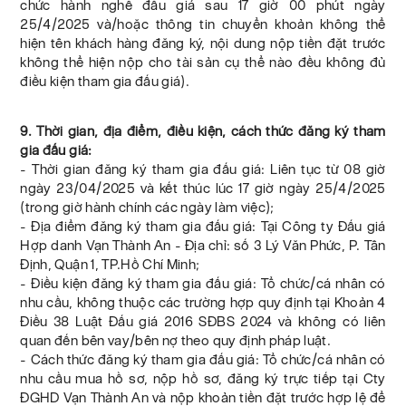
chức hành nghề đấu giá sau 17 giờ 00 phút ngày
25/4/2025 và/hoặc thông tin chuyển khoản không thể
hiện tên khách hàng đăng ký, nội dung nộp tiền đặt trước
không thể hiện nộp cho tài sản cụ thể nào đều không đủ
điều kiện tham gia đấu giá).
9. Thời gian, địa điểm, điều kiện, cách thức đăng ký tham
gia đấu giá:
- Thời gian đăng ký tham gia đấu giá: Liên tục từ 08 giờ
ngày 23/04/2025 và kết thúc lúc 17 giờ ngày 25/4/2025
(trong giờ hành chính các ngày làm việc);
- Địa điểm đăng ký tham gia đấu giá: Tại Công ty Đấu giá
Hợp danh Vạn Thành An - Địa chỉ: số 3 Lý Văn Phức, P. Tân
Định, Quận 1, TP.Hồ Chí Minh;
- Điều kiện đăng ký tham gia đấu giá: Tổ chức/cá nhân có
nhu cầu, không thuộc các trường hợp quy định tại Khoản 4
Điều 38 Luật Đấu giá 2016 SĐBS 2024 và không có liên
quan đến bên vay/bên nợ theo quy định pháp luật.
- Cách thức đăng ký tham gia đấu giá: Tổ chức/cá nhân có
nhu cầu mua hồ sơ, nộp hồ sơ, đăng ký trực tiếp tại Cty
ĐGHD Vạn Thành An và nộp khoản tiền đặt trước hợp lệ để