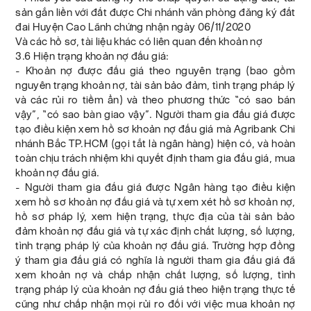
sản gắn liền với đất được Chi nhánh văn phòng đăng ký đất
đai Huyện Cao Lãnh chứng nhận ngày 06/11/2020
Và các hồ sơ, tài liệu khác có liên quan đến khoản nợ
3.6 Hiện trạng khoản nợ đấu giá:
- Khoản nợ được đấu giá theo nguyên trạng (bao gồm
nguyên trạng khoản nợ, tài sản bảo đảm, tình trạng pháp lý
và các rủi ro tiềm ẩn) và theo phương thức “có sao bán
vậy”, “có sao bàn giao vậy”. Người tham gia đấu giá được
tạo điều kiện xem hồ sơ khoản nợ đấu giá mà Agribank Chi
nhánh Bắc TP.HCM (gọi tắt là ngân hàng) hiện có, và hoàn
toàn chịu trách nhiệm khi quyết định tham gia đấu giá, mua
khoản nợ đấu giá.
- Người tham gia đấu giá được Ngân hàng tạo điều kiện
xem hồ sơ khoản nợ đấu giá và tự xem xét hồ sơ khoản nợ,
hồ sơ pháp lý, xem hiện trạng, thực địa của tài sản bảo
đảm khoản nợ đấu giá và tự xác định chất lượng, số lượng,
tình trạng pháp lý của khoản nợ đấu giá. Trường hợp đồng
ý tham gia đấu giá có nghĩa là người tham gia đấu giá đã
xem khoản nợ và chấp nhận chất lượng, số lượng, tình
trạng pháp lý của khoản nợ đấu giá theo hiện trạng thực tế
cũng như chấp nhận mọi rủi ro đối với việc mua khoản nợ