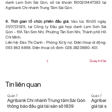
danh Lam Sơn Sài Gòn, số tài khoản 1900201447383 tại
Agribank Chi nhánh Trung Tâm Sài Gòn.
6. Thời gian tổ chức phiên đấu giá:
Vào lúc 15h30 ngày
31/07/2025, tại Công ty Đấu giá hợp danh Lam Sơn Sài
Gòn – 111A Tân Sơn Nhì, Phường Tân Sơn Nhì, Thành phố Hồ
Chí Minh.
Liên hệ: Đào Thị Oanh - Phòng Xử lý nợ. Điện thoại di động:
093 863 6898. Điện thoại cố định: 028.38231880-401.
Quay trở lại
Tin liên quan
Quận 7
Quận 7
n
Agribank Chi nhánh Trung tâm Sài Gòn
Agribank 
thông báo đấu giá tài sản số 1839
giá tài sả