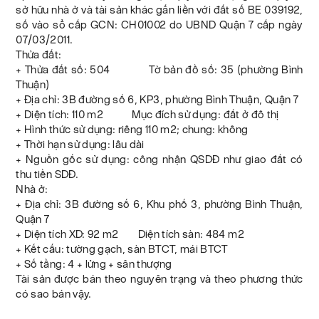
sở hữu nhà ở và tài sản khác gắn liền với đất số BE 039192,
số vào sổ cấp GCN: CH01002 do UBND Quận 7 cấp ngày
07/03/2011.
Thửa đất:
+ Thửa đất số: 504 Tờ bản đồ số: 35 (phường Bình
Thuận)
+ Địa chỉ: 3B đường số 6, KP3, phường Bình Thuận, Quận 7
+ Diện tích: 110 m2 Mục đích sử dụng: đất ở đô thị
+ Hình thức sử dụng: riêng 110 m2; chung: không
+ Thời hạn sử dụng: lâu dài
+ Nguồn gốc sử dụng: công nhận QSDĐ như giao đất có
thu tiền SDĐ.
Nhà ở:
+ Địa chỉ: 3B đường số 6, Khu phố 3, phường Bình Thuận,
Quận 7
+ Diện tích XD: 92 m2 Diện tích sàn: 484 m2
+ Kết cấu: tường gạch, sàn BTCT, mái BTCT
+ Số tầng: 4 + lửng + sân thượng
Tài sản được bán theo nguyên trạng và theo phương thức
có sao bán vậy.