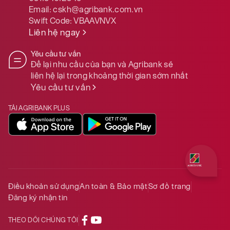
Email:
cskh@agribank.com.vn
Swift Code:
VBAAVNVX
Liên hệ ngay
Yêu cầu tư vấn
Để lại nhu cầu của bạn và Agribank sẽ
liên hệ lại trong khoảng thời gian sớm nhất
Yêu cầu tư vấn
TẢI AGRIBANK PLUS
Quý khách 
Điều khoản sử dụng
An toàn & Bảo mật
Sơ đồ trang
Đăng ký nhận tin
THEO DÕI CHÚNG TÔI