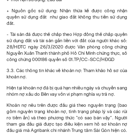
+ Nguồn gốc sử dụng: Nhận thừa kế được công nhận
quyền sử dụng đất như giao đất không thu tiền sử dụng
đất.
- Tài sản đã được thế chấp theo Hợp đồng thế chấp quyền
sử dụng đất và tài sản gắn liền với đất của người khác số:
28/HĐTC ngày 26/3/2020 được Văn phòng công chứng
Nguyễn Xuân Thanh thành phố Hồ Chí Minh chứng thực, số
công chứng 000186 quyển số 01.TP/CC-SCC/HĐGD
3.3. Các thông tin khác về khoản nợ: Tham khảo hồ sơ của
khoản nợ.
Hiện tại khoản nợ đã bị quá hạn nhiều ngày và chuyển sang
nhóm nợ xấu do Bên vay vốn vi phạm nghĩa vụ trả nợ.
Khoản nợ nêu trên được đấu giá theo nguyên trạng (bao
gồm nguyên trạng khoản nợ, tình trạng pháp lý và các rủi
ro tiềm ẩn) và theo phương thức “có sao bán vậy”. Người
tham gia đấu giá được tạo điều kiện xem hồ sơ khoản nợ
đấu giá mà Agribank chi nhánh Trung tâm Sài Gòn hiện có.