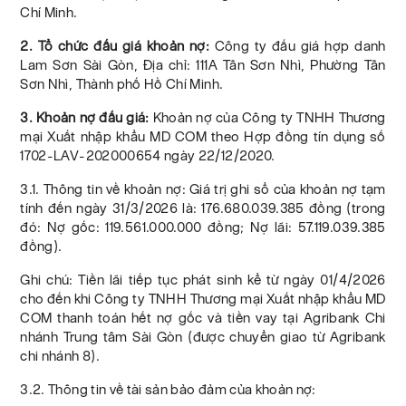
Chí Minh.
2. Tổ chức đấu giá khoản nợ:
Công ty đấu giá hợp danh
Lam Sơn Sài Gòn, Địa chỉ: 111A Tân Sơn Nhì, Phường Tân
Sơn Nhì, Thành phố Hồ Chí Minh.
3. Khoản nợ đấu giá:
Khoản nợ của Công ty TNHH Thương
mại Xuất nhập khẩu MD COM theo Hợp đồng tín dụng số
1702-LAV-202000654 ngày 22/12/2020.
3.1. Thông tin về khoản nợ: Giá trị ghi sổ của khoản nợ tạm
tính đến ngày 31/3/2026 là: 176.680.039.385 đồng (trong
đó: Nợ gốc: 119.561.000.000 đồng; Nợ lãi: 57.119.039.385
đồng).
Ghi chú: Tiền lãi tiếp tục phát sinh kể từ ngày 01/4/2026
cho đến khi Công ty TNHH Thương mại Xuất nhập khẩu MD
COM thanh toán hết nợ gốc và tiền vay tại Agribank Chi
nhánh Trung tâm Sài Gòn (được chuyển giao từ Agribank
chi nhánh 8).
3.2. Thông tin về tài sản bảo đảm của khoản nợ: