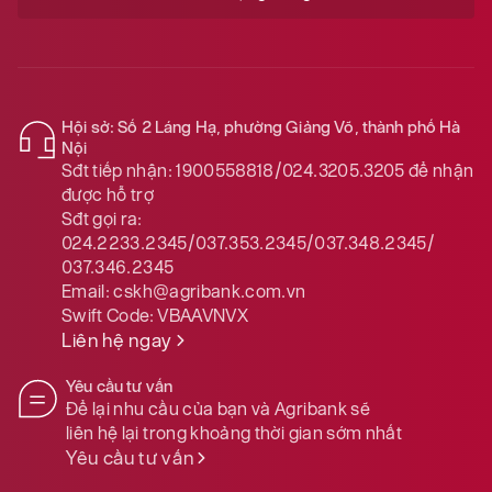
Hội sở: Số 2 Láng Hạ, phường Giảng Võ, thành phố Hà
Nội
Sđt tiếp nhận:
1900558818/024.3205.3205
để nhận
được hỗ trợ
Sđt gọi ra:
024.2233.2345/037.353.2345/037.348.2345/
037.346.2345
Email:
cskh@agribank.com.vn
Swift Code:
VBAAVNVX
Liên hệ ngay
Yêu cầu tư vấn
Để lại nhu cầu của bạn và Agribank sẽ
liên hệ lại trong khoảng thời gian sớm nhất
Yêu cầu tư vấn