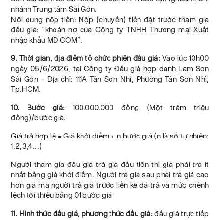
nhánh Trung tâm Sài Gòn.
Nội dung nộp tiền: Nộp (chuyển) tiền đặt trước tham gia
đấu giá: “khoản nợ của Công ty TNHH Thương mại Xuất
nhập khẩu MD COM”.
9. Thời gian, địa điểm tổ chức phiên đấu giá:
Vào lúc 10h00
ngày 05/6/2026, tại Công ty Đấu giá hợp danh Lam Sơn
Sài Gòn - Địa chỉ: 111A Tân Sơn Nhì, Phường Tân Sơn Nhì,
Tp.HCM.
10. Bước giá:
100.000.000 đồng (Một trăm triệu
đồng)/bước giá.
Giá trả hợp lệ = Giá khởi điểm + n bước giá (n là số tự nhiên:
1,2,3,4...)
Người tham gia đấu giá trả giá đầu tiên thì giá phải trả ít
nhất bằng giá khởi điểm. Người trả giá sau phải trả giá cao
hơn giá mà người trả giá trước liền kề đã trả và mức chênh
lệch tối thiểu bằng 01 bước giá
11. Hình thức đấu giá, phương thức đấu giá:
đấu giá trực tiếp