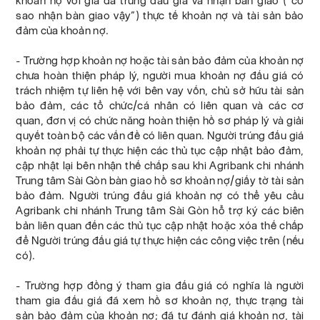
khoản nợ với giá đã trúng đấu giá và nhận bàn giao (“có
sao nhận bàn giao vậy”) thực tế khoản nợ và tài sản bảo
đảm của khoản nợ.
- Trường hợp khoản nợ hoặc tài sản bảo đảm của khoản nợ
chưa hoàn thiện pháp lý, người mua khoản nợ đấu giá có
trách nhiệm tự liên hệ với bên vay vốn, chủ sở hữu tài sản
bảo đảm, các tổ chức/cá nhân có liên quan và các cơ
quan, đơn vị có chức năng hoàn thiện hồ sơ pháp lý và giải
quyết toàn bộ các vấn đề có liên quan. Người trúng đấu giá
khoản nợ phải tự thực hiện các thủ tục cập nhật bảo đảm,
cập nhật lại bên nhận thế chấp sau khi Agribank chi nhánh
Trung tâm Sài Gòn bàn giao hồ sơ khoản nợ/giấy tờ tài sản
bảo đảm. Người trúng đấu giá khoản nợ có thể yêu cầu
Agribank chi nhánh Trung tâm Sài Gòn hỗ trợ ký các biên
bản liên quan đến các thủ tục cập nhật hoặc xóa thế chấp
để Người trúng đấu giá tự thực hiện các công việc trên (nếu
có).
- Trường hợp đồng ý tham gia đấu giá có nghĩa là người
tham gia đấu giá đã xem hồ sơ khoản nợ, thực trạng tài
sản bảo đảm của khoản nợ; đã tự đánh giá khoản nợ, tài