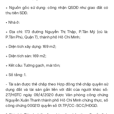
+ Nguồn gốc sử dụng: công nhận QSDĐ như giao đất có
thu tiền SDĐ.
• Nhà ở:
+ Địa chỉ: 173 đường Nguyễn Thị Thập, P.Tân Mỹ (cũ là:
P.Tân Phú, Quận 7), thành phố Hồ Chí Minh;
+ Diện tích xây dựng: 169 m2;
+ Diện tích sàn: 169 m2;
+ Kết cấu: Tường gạch, mái tôn;
+ Số tầng: 1.
- Tài sản được thế chấp theo Hợp đồng thế chấp quyền sử
dụng đất và tài sản gắn liền với đất của người khác số:
27/HĐTC ngày 09/4/2020 được Văn phòng công chứng
Nguyễn Xuân Thanh thành phố Hồ Chí Minh chứng thực, số
công chứng 000213 quyển số 01.TP/CC-SCC/HĐGD.