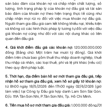
sản bảo đảm của khoản nợ và chấp nhận chất lượng, số
lượng, tình trạng pháp lý của khoản nợ đấu giá và tài sản
bảo đảm của khoản nợ theo hiện trạng thực tế cũng như
chấp nhận mọi rủi ro đối với việc mua khoản nợ đấu giá.
Người tham gia đấu giá cam kết không khiếu nại, khiếu kiện
và không có các hình thức pháp lý tương tự đối với việc đấu
giá khoản nợ cũng như đối với các nội dung khác có liên
quan đến đấu giá
4. Giá khởi điểm đấu giá các khoản nợ:
120.000.000.000
đồng (Bằng chữ: Một trăm hai mươi tỷ đồng). Giá khởi
điểm trên chưa bao gồm thuế thu nhập doanh nghiệp, thuế
thu nhập cá nhân, các loại thuế, phí và lệ phí khác (nếu có)
theo quy định pháp luật.
5. Thời hạn, địa điểm bán hồ sơ mời tham gia đấu giá, tiếp
nhận hồ sơ tham gia đấu giá, xem hồ sơ giấy tờ khoản nợ:
từ 8h00 ngày 18/5/2026 đến 17h00 ngày 02/6/2026 (giờ
làm việc) tại Công ty Đấu giá hợp danh Lam Sơn Sài Gòn.
Đ/c: 111A Tân Sơn Nhì, P.Tân Sơn Nhì, Tp. Hồ Chí Minh.
6. Tiền mua hồ sơ mời tham gia đấu giá:
1.000.000 đồng/01