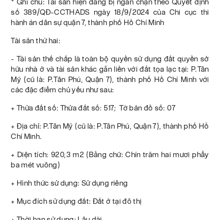
* Ghi chú: Tài sản hiện đang bị ngăn chặn theo Quyết định
số 389/QĐ-CCTHADS ngày 18/9/2024 của Chi cục thi
hành án dân sự quận 7, thành phố Hồ Chí Minh
Tài sản thứ hai:
- Tài sản thế chấp là toàn bộ quyền sử dụng đất quyền sở
hữu nhà ở và tài sản khác gắn liền với đất tọa lạc tại: P.Tân
Mỹ (cũ là: P.Tân Phú, Quận 7), thành phố Hồ Chí Minh với
các đặc điểm chủ yếu như sau:
+ Thửa đất số: Thửa đất số: 517; Tờ bản đồ số: 07
+ Địa chỉ: P.Tân Mỹ (cũ là: P.Tân Phú, Quận 7), thành phố Hồ
Chí Minh.
+ Diện tích: 920,3 m2 (Bằng chữ: Chín trăm hai mươi phẩy
ba mét vuông)
+ Hình thức sử dụng: Sử dụng riêng
+ Mục đích sử dụng đất: Đất ở tại đô thị
+ Thời hạn sử dụng: Lâu dài