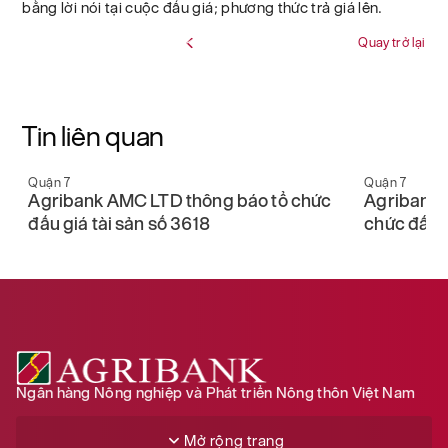
bằng lời nói tại cuộc đấu giá; phương thức trả giá lên.
Quay trở lại
Tin liên quan
Quận 7
Quận 7
Agribank AMC LTD thông báo tổ chức
Agribank 
đấu giá tài sản số 3618
chức đấu g
Ngân hàng Nông nghiệp và Phát triển Nông thôn Việt Nam
Mở rộng trang