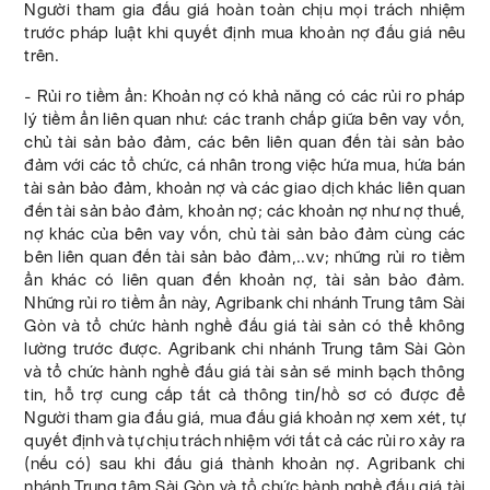
Người tham gia đấu giá hoàn toàn chịu mọi trách nhiệm
trước pháp luật khi quyết định mua khoản nợ đấu giá nêu
trên.
- Rủi ro tiềm ẩn: Khoản nợ có khả năng có các rủi ro pháp
lý tiềm ẩn liên quan như: các tranh chấp giữa bên vay vốn,
chủ tài sản bảo đảm, các bên liên quan đến tài sản bảo
đảm với các tổ chức, cá nhân trong việc hứa mua, hứa bán
tài sản bảo đảm, khoản nợ và các giao dịch khác liên quan
đến tài sản bảo đảm, khoản nợ; các khoản nợ như nợ thuế,
nợ khác của bên vay vốn, chủ tài sản bảo đảm cùng các
bên liên quan đến tài sản bảo đảm,..v.v; những rủi ro tiềm
ẩn khác có liên quan đến khoản nợ, tài sản bảo đảm.
Những rủi ro tiềm ẩn này, Agribank chi nhánh Trung tâm Sài
Gòn và tổ chức hành nghề đấu giá tài sản có thể không
lường trước được. Agribank chi nhánh Trung tâm Sài Gòn
và tổ chức hành nghề đấu giá tài sản sẽ minh bạch thông
tin, hỗ trợ cung cấp tất cả thông tin/hồ sơ có được để
Người tham gia đấu giá, mua đấu giá khoản nợ xem xét, tự
quyết định và tự chịu trách nhiệm với tất cả các rủi ro xảy ra
(nếu có) sau khi đấu giá thành khoản nợ. Agribank chi
nhánh Trung tâm Sài Gòn và tổ chức hành nghề đấu giá tài