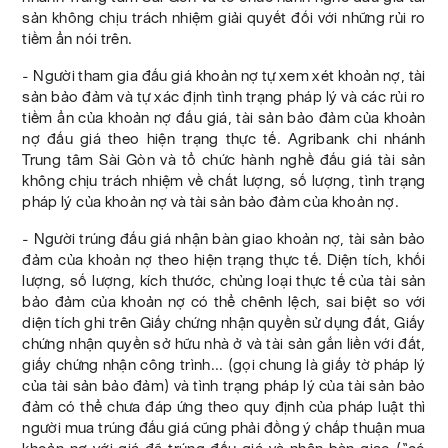
sản không chịu trách nhiệm giải quyết đối với những rủi ro
tiềm ẩn nói trên.
- Người tham gia đấu giá khoản nợ tự xem xét khoản nợ, tài
sản bảo đảm và tự xác định tình trạng pháp lý và các rủi ro
tiềm ẩn của khoản nợ đấu giá, tài sản bảo đảm của khoản
nợ đấu giá theo hiện trạng thực tế. Agribank chi nhánh
Trung tâm Sài Gòn và tổ chức hành nghề đấu giá tài sản
không chịu trách nhiệm về chất lượng, số lượng, tình trạng
pháp lý của khoản nợ và tài sản bảo đảm của khoản nợ.
- Người trúng đấu giá nhận bàn giao khoản nợ, tài sản bảo
đảm của khoản nợ theo hiện trạng thực tế. Diện tích, khối
lượng, số lượng, kích thước, chủng loại thực tế của tài sản
bảo đảm của khoản nợ có thể chênh lệch, sai biệt so với
diện tích ghi trên Giấy chứng nhận quyền sử dụng đất, Giấy
chứng nhận quyền sở hữu nhà ở và tài sản gắn liền với đất,
giấy chứng nhận công trình... (gọi chung là giấy tờ pháp lý
của tài sản bảo đảm) và tình trạng pháp lý của tài sản bảo
đảm có thể chưa đáp ứng theo quy định của pháp luật thì
người mua trúng đấu giá cũng phải đồng ý chấp thuận mua