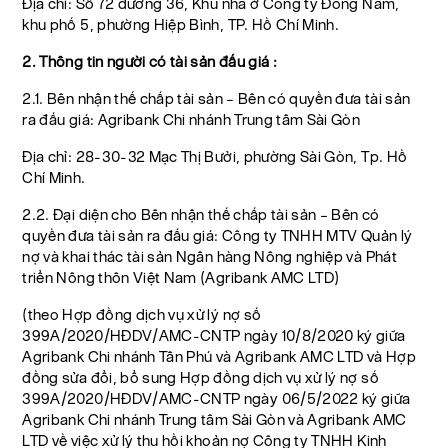
Địa chỉ: Số 72 đường 36, Khu nhà ở Công ty Đông Nam,
khu phố 5, phường Hiệp Bình, TP. Hồ Chí Minh.
2. Thông tin người có tài sản đấu giá :
2.1. Bên nhận thế chấp tài sản – Bên có quyền đưa tài sản
ra đấu giá: Agribank Chi nhánh Trung tâm Sài Gòn
Địa chỉ: 28-30-32 Mạc Thị Bưởi, phường Sài Gòn, Tp. Hồ
Chí Minh.
2.2. Đại diện cho Bên nhận thế chấp tài sản – Bên có
quyền đưa tài sản ra đấu giá: Công ty TNHH MTV Quản lý
nợ và khai thác tài sản Ngân hàng Nông nghiệp và Phát
triển Nông thôn Việt Nam (Agribank AMC LTD)
(theo Hợp đồng dịch vụ xử lý nợ số
399A/2020/HĐDV/AMC-CNTP ngày 10/8/2020 ký giữa
Agribank Chi nhánh Tân Phú và Agribank AMC LTD và Hợp
đồng sửa đổi, bổ sung Hợp đồng dịch vụ xử lý nợ số
399A/2020/HĐDV/AMC-CNTP ngày 06/5/2022 ký giữa
Agribank Chi nhánh Trung tâm Sài Gòn và Agribank AMC
LTD về việc xử lý thu hồi khoản nợ Công ty TNHH Kinh