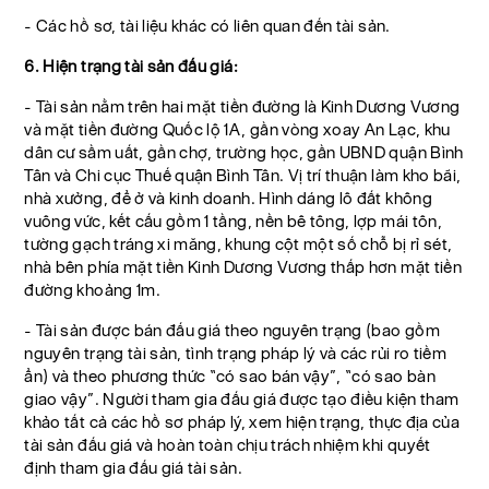
- Các hồ sơ, tài liệu khác có liên quan đến tài sản.
6. Hiện trạng tài sản đấu giá:
- Tài sản nằm trên hai mặt tiền đường là Kinh Dương Vương
và mặt tiền đường Quốc lộ 1A, gần vòng xoay An Lạc, khu
dân cư sầm uất, gần chợ, trường học, gần UBND quận Bình
Tân và Chi cục Thuế quận Bình Tân. Vị trí thuận làm kho bãi,
nhà xưởng, để ở và kinh doanh. Hình dáng lô đất không
vuông vức, kết cấu gồm 1 tầng, nền bê tông, lợp mái tôn,
tường gạch tráng xi măng, khung cột một số chỗ bị rỉ sét,
nhà bên phía mặt tiền Kinh Dương Vương thấp hơn mặt tiền
đường khoảng 1m.
- Tài sản được bán đấu giá theo nguyên trạng (bao gồm
nguyên trạng tài sản, tình trạng pháp lý và các rủi ro tiềm
ẩn) và theo phương thức “có sao bán vậy”, “có sao bàn
giao vậy”. Người tham gia đấu giá được tạo điều kiện tham
khảo tất cả các hồ sơ pháp lý, xem hiện trạng, thực địa của
tài sản đấu giá và hoàn toàn chịu trách nhiệm khi quyết
định tham gia đấu giá tài sản.