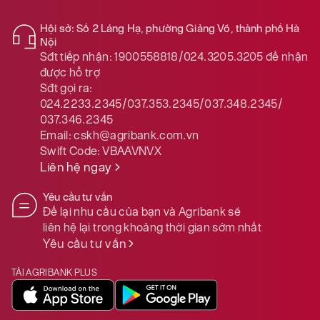
Hội sở: Số 2 Láng Hạ, phường Giảng Võ, thành phố Hà
Nội
Sđt tiếp nhận:
1900558818/024.3205.3205
để nhận
được hỗ trợ
Sđt gọi ra:
024.2233.2345/037.353.2345/037.348.2345/
037.346.2345
Email:
cskh@agribank.com.vn
Swift Code:
VBAAVNVX
Liên hệ ngay
Yêu cầu tư vấn
Để lại nhu cầu của bạn và Agribank sẽ
liên hệ lại trong khoảng thời gian sớm nhất
Yêu cầu tư vấn
TẢI AGRIBANK PLUS