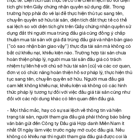
thực tế. Diện tích đất thực tế có thể chênh lệch so với diện
tích ghi trên Giấy chứng nhận quyền sử dụng đất. Trong
trường hợp phải đo vẽ lại để thực hiện thủ tục sang tên,
chuyển quyền sở hữu tài sản, diện tích đất thực tế có thể
sai lệch so với diện tích ghi trên Giấy chứng nhận quyền sử
dụng đất thì người mua trúng đấu giá cũng đồng ý chấp
thuận mua tài sản với giá đã trúng đấu giá và nhận bàn giao
(“có sao nhận bàn giao vậy”) thực địa tài sản mà không có
bất cứ khiếu nại, khiếu kiện nào. Trường hợp tài sản chưa
hoàn thiện pháp lý, người mua tài sản đấu giá có trách
nhiệm tự liên hệ với chủ sở hữu tài sản (cũ) và các cơ quan,
đơn vị có chức năng hoàn thiện hồ sơ pháp lý, thực hiện thủ
tục sang tên, chuyển quyền sở hữu. Người mua đấu giá
cam kết không khiếu nại, khiếu kiện và không có các hình
thức pháp lý tương tự đối với việc đấu giá tài sản cũng như
đối với các nội dung khác có liên quan đến đấu giá.
- Mọi thắc mắc, hay có sự sai lệch về thông tin và hiện
trạng tài sản, người tham gia đấu giá phải thông báo bằng
văn bản gửi đến Công ty Đấu giá Hợp danh Miền Nam ít
nhất 01 ngày làm việc trước ngày mở cuộc đấu giá. Nếu
không có khiếu nại thì người tham gia đấu giá được coi là