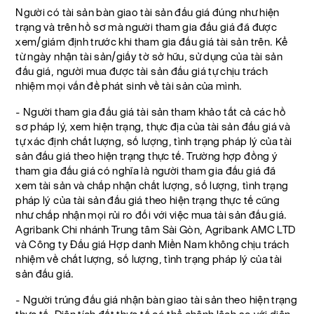
Người có tài sản bàn giao tài sản đấu giá đúng như hiện
trạng và trên hồ sơ mà người tham gia đấu giá đã được
xem/giám định trước khi tham gia đấu giá tài sản trên. Kể
từ ngày nhận tài sản/giấy tờ sở hữu, sử dụng của tài sản
đấu giá, người mua được tài sản đấu giá tự chịu trách
nhiệm mọi vấn đề phát sinh về tài sản của mình.
- Người tham gia đấu giá tài sản tham khảo tất cả các hồ
sơ pháp lý, xem hiện trạng, thực địa của tài sản đấu giá và
tự xác định chất lượng, số lượng, tình trạng pháp lý của tài
sản đấu giá theo hiện trạng thực tế. Trường hợp đồng ý
tham gia đấu giá có nghĩa là người tham gia đấu giá đã
xem tài sản và chấp nhận chất lượng, số lượng, tình trạng
pháp lý của tài sản đấu giá theo hiện trạng thực tế cũng
như chấp nhận mọi rủi ro đối với việc mua tài sản đấu giá.
Agribank Chi nhánh Trung tâm Sài Gòn, Agribank AMC LTD
và Công ty Đấu giá Hợp danh Miền Nam không chịu trách
nhiệm về chất lượng, số lượng, tình trạng pháp lý của tài
sản đấu giá.
- Người trúng đấu giá nhận bàn giao tài sản theo hiện trạng