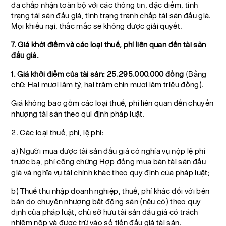
đã chấp nhận toàn bộ với các thông tin, đặc điểm, tình
trạng tài sản đấu giá, tình trạng tranh chấp tài sản đấu giá.
Mọi khiếu nại, thắc mắc sẽ không được giải quyết.
7. Giá khởi điểm và các loại thuế, phí liên quan đến tài sản
đấu giá.
1. Giá khởi điểm của tài sản: 25.295.000.000 đồng
(Bằng
chữ: Hai mươi lăm tỷ, hai trăm chín mươi lăm triệu đồng).
Giá không bao gồm các loại thuế, phí liên quan đến chuyển
nhượng tài sản theo qui định pháp luật.
2. Các loại thuế, phí, lệ phí:
a) Người mua được tài sản đấu giá có nghĩa vụ nộp lệ phí
trước bạ, phí công chứng Hợp đồng mua bán tài sản đấu
giá và nghĩa vụ tài chính khác theo quy định của pháp luật;
b) Thuế thu nhập doanh nghiệp, thuế, phí khác đối với bên
bán do chuyển nhượng bất động sản (nếu có) theo quy
định của pháp luật, chủ sở hữu tài sản đấu giá có trách
nhiệm nộp và được trừ vào số tiền đấu giá tài sản.