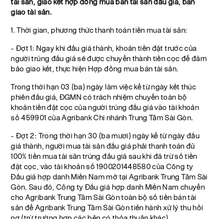
tài sản, giao kết hợp đồng mua bán tài sản đấu giá, bàn
giao tài sản.
1. Thời gian, phương thức thanh toán tiền mua tài sản:
- Đợt 1: Ngay khi đấu giá thành, khoản tiền đặt trước của
người trúng đấu giá sẽ được chuyển thành tiền cọc để đảm
bảo giao kết, thực hiện Hợp đồng mua bán tài sản.
Trong thời hạn 03 (ba) ngày làm việc kể từ ngày kết thúc
phiên đấu giá, ĐGMN có trách nhiệm chuyển toàn bộ
khoản tiền đặt cọc của người trúng đấu giá vào tài khoản
số 459901 của Agribank Chi nhánh Trung Tâm Sài Gòn.
- Đợt 2: Trong thời hạn 30 (ba mươi) ngày kể từ ngày đấu
giá thành, người mua tài sản đấu giá phải thanh toán đủ
100% tiền mua tài sản trúng đấu giá sau khi đã trừ số tiền
đặt cọc, vào tài khoản số 1900201448580 của Công ty
Đấu giá hợp danh Miền Nam mở tại Agribank Trung Tâm Sài
Gòn. Sau đó, Công ty Đấu giá hợp danh Miền Nam chuyển
cho Agribank Trung Tâm Sài Gòn toàn bộ số tiền bán tài
sản để Agribank Trung Tâm Sài Gòn tiến hành xử lý thu hồi
nợ (trừ trường hợp các bên có thỏa thuận khác).