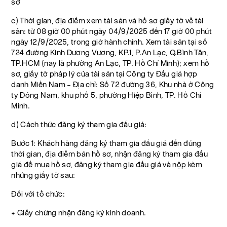
sơ
c) Thời gian, địa điểm xem tài sản và hồ sơ giấy tờ về tài
sản: từ 08 giờ 00 phút ngày 04/9/2025 đến 17 giờ 00 phút
ngày 12/9/2025, trong giờ hành chính. Xem tài sản tại số
724 đường Kinh Dương Vương, KP.1, P.An Lạc, Q.Bình Tân,
TP.HCM (nay là phường An Lạc, TP. Hồ Chí Minh); xem hồ
sơ, giấy tờ pháp lý của tài sản tại Công ty Đấu giá hợp
danh Miền Nam – Địa chỉ: Số 72 đường 36, Khu nhà ở Công
ty Đông Nam, khu phố 5, phường Hiệp Bình, TP. Hồ Chí
Minh.
d) Cách thức đăng ký tham gia đấu giá:
Bước 1: Khách hàng đăng ký tham gia đấu giá đến đúng
thời gian, địa điểm bán hồ sơ, nhận đăng ký tham gia đấu
giá để mua hồ sơ, đăng ký tham gia đấu giá và nộp kèm
những giấy tờ sau:
Đối với tổ chức:
+ Giấy chứng nhận đăng ký kinh doanh.