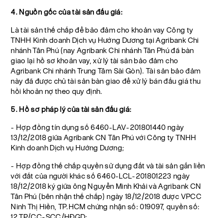
4. Nguồn gốc của tài sản đấu giá:
Là tài sản thế chấp để bảo đảm cho khoản vay Công ty
TNHH Kinh doanh Dịch vụ Hướng Dương tại Agribank Chi
nhánh Tân Phú (nay Agribank Chi nhánh Tân Phú đã bàn
giao lại hồ sơ khoản vay, xử lý tài sản bảo đảm cho
Agribank Chi nhánh Trung Tâm Sài Gòn). Tài sản bảo đảm
này đã được chủ tài sản bàn giao để xử lý bán đấu giá thu
hồi khoản nợ theo quy định.
5. Hồ sơ pháp lý của tài sản đấu giá:
- Hợp đồng tín dụng số 6460-LAV-201801440 ngày
13/12/2018 giữa Agribank CN Tân Phú với Công ty TNHH
Kinh doanh Dịch vụ Hướng Dương;
- Hợp đồng thế chấp quyền sử dụng đất và tài sản gắn liền
với đất của người khác số 6460-LCL-201801223 ngày
18/12/2018 ký giữa ông Nguyễn Minh Khải và Agribank CN
Tân Phú (bên nhận thế chấp) ngày 18/12/2018 được VPCC
Ninh Thị Hiền, TP.HCM chứng nhận số: 019097, quyền số:
12 TP/CC-SCC/HĐGD;