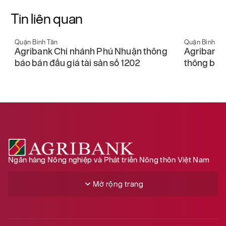
Tin liên quan
Quận Bình Tân
Quận Bình Tâ
Agribank Chi nhánh Trung tâm Sài Gòn
Agribank 
thông báo bán đấu giá tài sản số 1834
đấu giá tà
Ngân hàng Nông nghiệp và Phát triển Nông thôn Việt Nam
Mở rộng trang