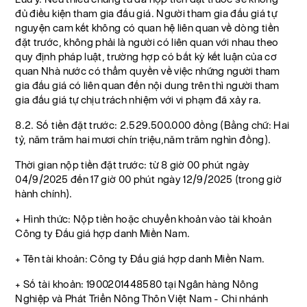
đủ điều kiện tham gia đấu giá. Người tham gia đấu giá tự
nguyện cam kết không có quan hệ liên quan về dòng tiền
đặt trước, không phải là người có liên quan với nhau theo
quy định pháp luật, trường hợp có bất kỳ kết luận của cơ
quan Nhà nước có thẩm quyền về việc những người tham
gia đấu giá có liên quan đến nội dung trên thì người tham
gia đấu giá tự chịu trách nhiệm với vi phạm đã xảy ra.
8.2. Số tiền đặt trước: 2.529.500.000 đồng (Bằng chữ: Hai
tỷ, năm trăm hai mươi chín triệu,năm trăm nghìn đồng).
Thời gian nộp tiền đặt trước: từ 8 giờ 00 phút ngày
04/9/2025 đến 17 giờ 00 phút ngày 12/9/2025 (trong giờ
hành chính).
+ Hình thức: Nộp tiền hoặc chuyển khoản vào tài khoản
Công ty Đấu giá hợp danh Miền Nam.
+ Tên tài khoản: Công ty Đấu giá hợp danh Miền Nam.
+ Số tài khoản: 1900201448580 tại Ngân hàng Nông
Nghiệp và Phát Triển Nông Thôn Việt Nam - Chi nhánh