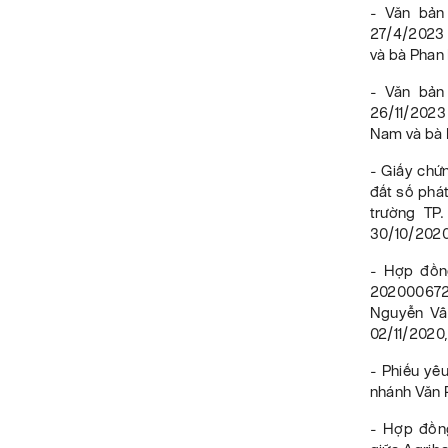
- Văn bản
27/4/2023 
và bà Phan
- Văn bản
26/11/2023
Nam và bà 
- Giấy chứ
đất số phá
trường TP
30/10/2020
- Hợp đồng
202000672 
Nguyễn Vâ
02/11/2020
- Phiếu yêu
nhánh Văn 
- Hợp đồn