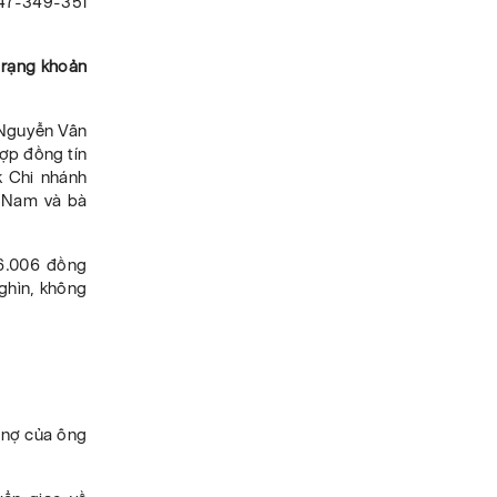
347-349-351
 trạng khoản
 Nguyễn Vân
Hợp đồng tín
k Chi nhánh
g Nam và bà
56.006 đồng
ghìn, không
n nợ của ông