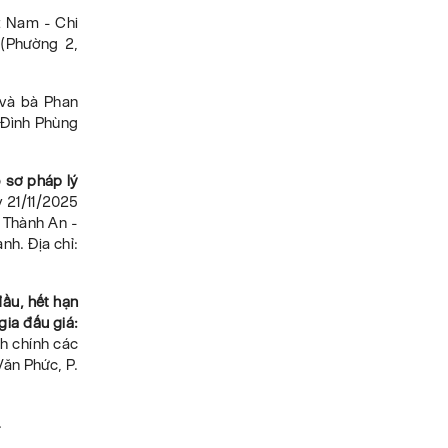
t Nam - Chi
 (Phường 2,
 và bà Phan
 Đình Phùng
ồ sơ pháp lý
y 21/11/2025
n Thành An -
nh. Địa chỉ:
đầu, hết hạn
gia đấu giá:
nh chính các
Văn Phức, P.
.