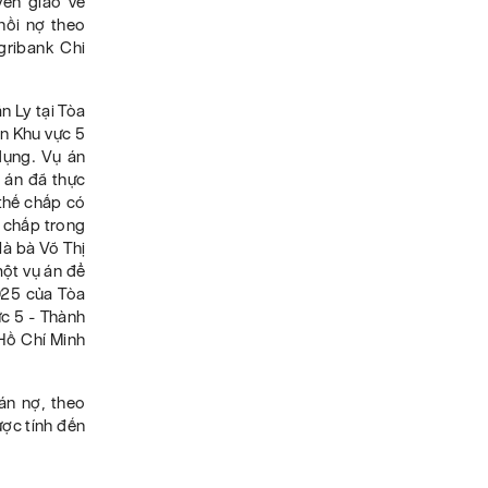
ển giao về
hồi nợ theo
ribank Chi
n Ly tại Tòa
n Khu vực 5
dụng. Vụ án
 án đã thực
 thế chấp có
ế chấp trong
là bà Võ Thị
ột vụ án để
025 của Tòa
ực 5 - Thành
Hồ Chí Minh
án nợ, theo
ược tính đến