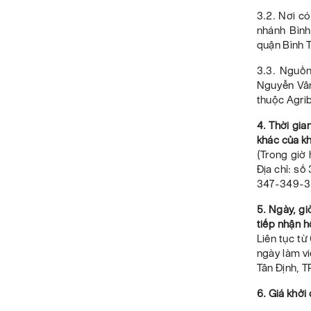
3.2. Nơi c
nhánh Bình
quận Bình T
3.3. Nguồn
Nguyễn Vân
thuộc Agri
4. Thời gia
khác của k
(Trong giờ 
Địa chỉ: số
347-349-35
5. Ngày, gi
tiếp nhận h
Liên tục từ
ngày làm vi
Tân Định, 
6. Giá khởi