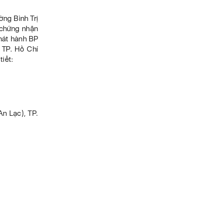
ờng Bình Trị
 chứng nhận
phát hành BP
 TP. Hồ Chí
iểt:
An Lạc), TP.