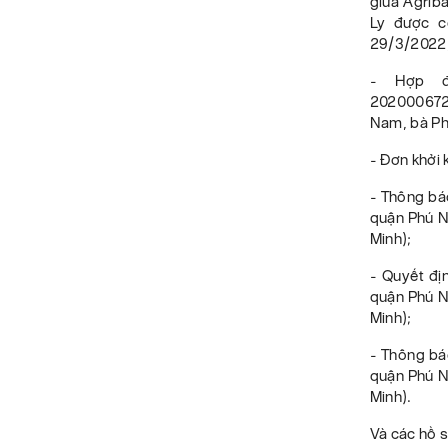
giữa Agrib
Ly được c
29/3/2022
- Hợp đ
202000672/
Nam, bà Ph
- Đơn khởi
- Thông bá
quận Phú N
Minh);
- Quyết đ
quận Phú N
Minh);
- Thông bá
quận Phú N
Minh).
Và các hồ sơ