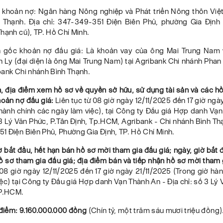
ó khoản nợ: Ngân hàng Nông nghiệp và Phát triển Nông thôn Việ
 Thạnh. Địa chỉ: 347-349-351 Điện Biên Phủ, phường Gia Định
hạnh cũ), TP. Hồ Chí Minh.
 gốc khoản nợ đấu giá: Là khoản vay của ông Mai Trung Nam
 Ly (đại diện là ông Mai Trung Nam) tại Agribank Chi nhánh Phan
bank Chi nhánh Bình Thạnh.
n, địa điểm xem hồ sơ về quyền sở hữu, sử dụng tài sản và các h
hoản nợ đấu giá:
Liên tục từ 08 giờ ngày 12/11/2025 đến 17 giờ ngà
hành chính các ngày làm việc), tại Công ty Đấu giá Hợp danh Vạ
 3 Lý Văn Phức, P.Tân Định, Tp.HCM, Agribank - Chi nhánh Bình Thạ
1 Điện Biên Phủ, Phường Gia Định, TP. Hồ Chí Minh.
ờ bắt đầu, hết hạn bán hồ sơ mời tham gia đấu giá; ngày, giờ bắt 
ồ sơ tham gia đấu giá; địa điểm bán và tiếp nhận hồ sơ mời tham 
 08 giờ ngày 12/11/2025 đến 17 giờ ngày 21/11/2025 (Trong giờ hà
ệc) tại Công ty Đấu giá Hợp danh Vạn Thành An - Địa chỉ: số 3 Lý 
TP.HCM.
 điểm: 9.160.000.000 đồng
(Chín tỷ, một trăm sáu mươi triệu đồng)