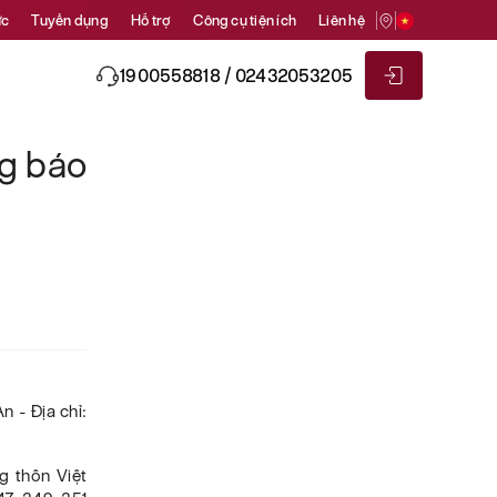
ức
Tuyển dụng
Hỗ trợ
Công cụ tiện ích
Liên hệ
1900558818 / 02432053205
ng báo
 - Địa chỉ:
g thôn Việt