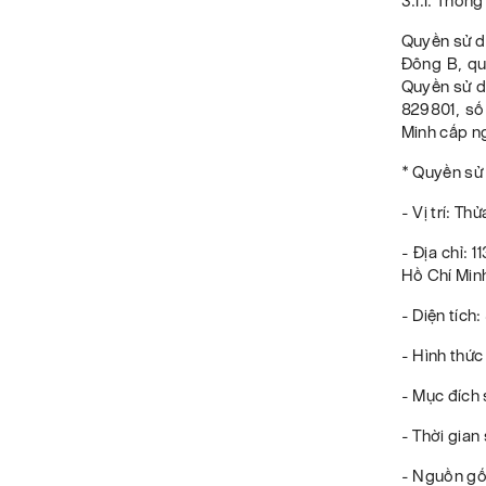
3.1.1. Thôn
Quyền sử dụ
Đông B, qu
Quyền sử dụ
829801, số
Minh cấp ng
* Quyền sử
- Vị trí: Th
- Địa chỉ: 
Hồ Chí Min
- Diện tích:
- Hình thức
- Mục đích 
- Thời gian
- Nguồn gốc