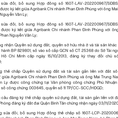
 sửa đổi, bổ sung Hợp đồng số 1607-LAV-202200967/SĐB
được ký kết giữa Agribank Chi nhánh Phan Đình Phùng với ông Ma
 Nguyễn Vân Ly;
 sửa đổi, bổ sung Hợp đồng số 1607-LAV-202200967/SĐB
 được ký kết giữa Agribank Chi nhánh Phan Đình Phùng với ôn
Phan Nguyễn Vân Ly;
ng nhận Quyền sử dụng đất, quyền sở hữu nhà ở và tài sản khác g
t hành BP 829801, số vào số cấp GCN số CT 25368 do Sở Tài ng
. Hồ Chí Minh cấp ngày 15/10/2013, đăng ký thay đổi chủ s
;
 thế chấp Quyền sử dụng đất và tài sản gắn liền với đất s
giữa Agribank Chi nhánh Phan Đình Phùng và ông Mai Trung N
n Ly được công chứng tại Văn phòng công chứng Phú Nhuận
, số công chứng 003645, quyển số 11 TP/CC-SCC/HĐGD;
 cầu đăng ký thế chấp quyền sử dụng đất, tài sản gắn liền với 
Phòng đăng ký đất đai Quận Bình Tân chứng nhận ngày 03/11/2020
g sửa đổi, bổ sung Hợp đồng thế chấp số 1607-LCP-202000