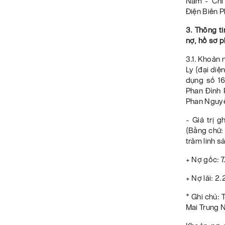
Nam - Chi 
Điện Biên P
3. Thông ti
nợ, hồ sơ p
3.1. Khoản
Ly (đại diệ
dụng số 16
Phan Đình 
Phan Nguyễ
- Giá trị 
(Bằng chữ:
trăm linh s
+ Nợ gốc: 
+ Nợ lãi: 
* Ghi chú: 
Mai Trung 