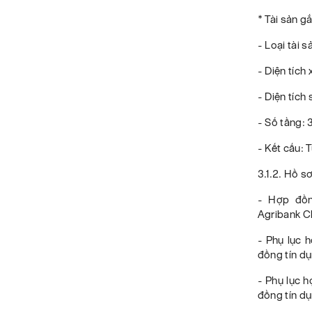
* Tài sản gắ
- Loại tài s
- Diện tích
- Diện tích 
- Số tầng: 
- Kết cấu:
3.1.2. Hồ s
- Hợp đồn
Agribank C
- Phụ lục 
đồng tín d
- Phụ lục 
đồng tín d