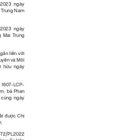
S2023 ngày
i Trung Nam
S2023 ngày
g Mai Trung
ắn liền với
uyên và Môi
ở hữu ngày
ố 1607-LCP-
am, bà Phan
 cùng ngày
đất được Chi
;
672/PL2022