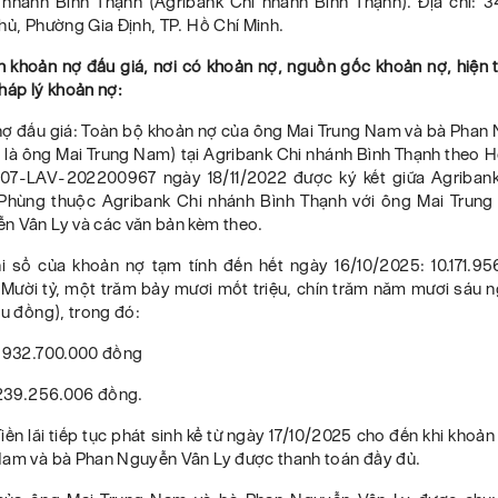
nhánh Bình Thạnh (Agribank Chi nhánh Bình Thạnh). Địa chỉ: 
hủ, Phường Gia Định, TP. Hồ Chí Minh.
n khoản nợ đấu giá, nơi có khoản nợ, nguồn gốc khoản nợ, hiện
háp lý khoản nợ:
 nợ đấu giá: Toàn bộ khoản nợ của ông Mai Trung Nam và bà Phan
n là ông Mai Trung Nam) tại Agribank Chi nhánh Bình Thạnh theo 
07-LAV-202200967 ngày 18/11/2022 được ký kết giữa Agriban
Phùng thuộc Agribank Chi nhánh Bình Thạnh với ông Mai Trun
n Vân Ly và các văn bản kèm theo.
ghi sổ của khoản nợ tạm tính đến hết ngày 16/10/2025: 10.171.9
 Mười tỷ, một trăm bảy mươi mốt triệu, chín trăm năm mươi sáu n
áu đồng), trong đó:
7.932.700.000 đồng
2.239.256.006 đồng.
Tiền lãi tiếp tục phát sinh kể từ ngày 17/10/2025 cho đến khi khoả
Nam và bà Phan Nguyễn Vân Ly được thanh toán đầy đủ.