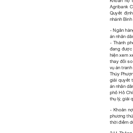
Khoản nợ 
Agribank C
Quyết địn
nhánh Bình
- Ngân hàng
án nhân dâ
- Thành ph
đang được 
hiện xem xé
thay đổi so
vụ án tranh
Thúy Phượn
giải quyết
án nhân dân
phố Hồ Chí
thụ lý, giải
- Khoản nợ
phương thức
thời điểm d