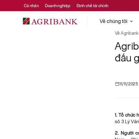
Cá nhân
Doanh nghiệp
Định chế tài chính
Về chúng tôi
Về Agribank
Agrib
đấu g
11/11/2025
1. Tổ chức 
số 3 Lý Văn
2. Người c