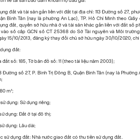
g tin về tài sản bảo đảm khoản nợ đấu giá:
ng đất và tài sản gắn liền với đất tại địa chỉ: 113 Đường số 27, phư
ận Bình Tân (nay là phường An Lạc), TP. Hồ Chí Minh theo Giấy
ng đất, quyền sở hữu nhà ở và tài sản khác gắn liền với đất số 
 vào số cấp GCN số CT 25368 do Sở Tài nguyên và Môi trường
ày 15/10/2013, đăng ký thay đổi chủ sở hữu ngày 30/10/2020, chi t
 dụng đất:
ửa đất số: 185, Tờ bản đồ số: 11 (theo tài liệu năm 2003);
113 Đường số 27, P. Bình Trị Đông B, Quận Bình Tân (nay là Phường 
h;
 80 m²;
 sử dụng: Sử dụng riêng;
sử dụng: Đất ở tại đô thị;
 sử dụng: Lâu dài;
 sử dụng đất: Nhà nước giao đất có thu tiền sử dụng đất.