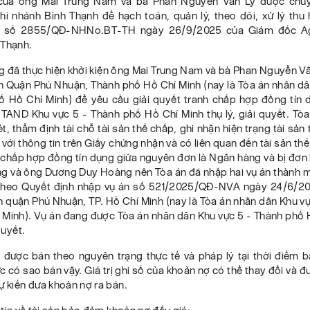
của ông Mai Trung Nam và bà Phan Nguyễn Vân Ly được chuy
hi nhánh Bình Thạnh để hạch toán, quản lý, theo dõi, xử lý thu 
h số 2855/QĐ-NHNo.BT-TH ngày 26/9/2025 của Giám đốc Ag
 Thạnh.
 đã thực hiện khởi kiện ông Mai Trung Nam và bà Phan Nguyễn Vâ
n Quận Phú Nhuận, Thành phố Hồ Chí Minh (nay là Tòa án nhân dâ
ố Hồ Chí Minh) để yêu cầu giải quyết tranh chấp hợp đồng tín 
TAND Khu vực 5 - Thành phố Hồ Chí Minh thụ lý, giải quyết. Tòa
t, thẩm định tài chỗ tài sản thế chấp, ghi nhận hiện trạng tài sản
 với thông tin trên Giấy chứng nhận và có liên quan đến tài sản th
 chấp hợp đồng tín dụng giữa nguyên đơn là Ngân hàng và bị đơn 
g và ông Dương Duy Hoàng nên Tòa án đã nhập hai vụ án thành m
 theo Quyết định nhập vụ án số 521/2025/QĐ-NVA ngày 24/6/2
 quận Phú Nhuận, TP. Hồ Chí Minh (nay là Tòa án nhân dân Khu v
 Minh). Vụ án đang được Tòa án nhân dân Khu vực 5 - Thành phố 
 quyết.
 được bán theo nguyên trạng thực tế và pháp lý tại thời điểm b
 có sao bán vậy. Giá trị ghi số của khoản nợ có thể thay đổi và đ
ự kiến đưa khoản nợ ra bán.