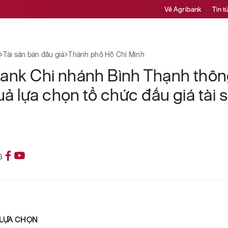
Về Agribank
Tin t
Tài sản bán đấu giá
Thành phố Hồ Chí Minh
ank Chi nhánh Bình Thạnh thô
uả lựa chọn tổ chức đấu giá tài 
6
Ả LỰA CHỌN