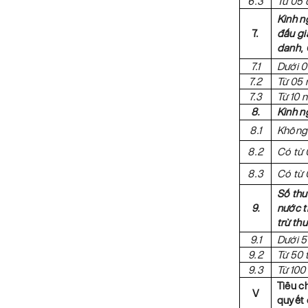
6.3
Từ 05 
Kinh n
7.
đấu giá
danh
,
7.1
Dưới 
7.2
Từ 05 
7.3
Từ 10 
8.
Kinh n
8.1
Không 
8.2
Có từ 
8.3
Có từ 
Số thu
9.
nước t
trừ thu
9.1
Dưới 5
9.2
Từ 50 
9.3
Từ 100
Tiêu c
V
quyết 