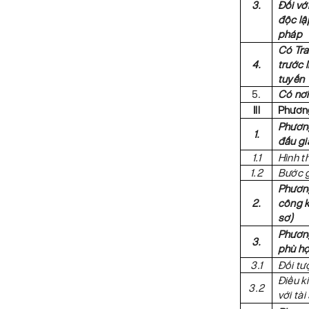
3.
Đối vớ
độc lậ
pháp
Có Tra
4.
trước 
tuyến
5.
Có nơi
Ill
Phương
Phương
1.
đấu gi
1.1
Hình t
1.2
Bước g
Phương
2.
công k
sơ)
Phương
3.
phù hợ
3.1
Đối tư
Điều k
3.2
với tài