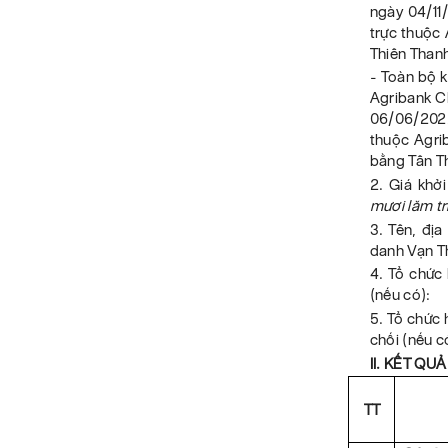
ngày 04/11/
trực thuộc
Thiên Thanh
- Toàn bộ 
Agribank C
06/06/2022 
thuộc Agri
bằng Tân Th
2. Giá khở
mươi lăm tr
3. Tên, đị
danh Vạn T
4. Tổ chức
(nếu có):
5. Tổ chức 
chối (nếu c
II. KẾT QU
TT