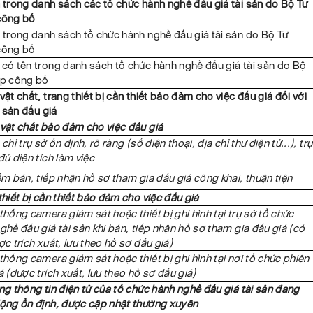
 trong danh sách các tổ chức hành nghề đấu giá tài sản do Bộ Tư
công bố
 trong danh sách tổ chức hành nghề đấu giá tài sản do Bộ Tư
công bố
có tên trong danh sách tổ chức hành nghề đấu giá tài sản do Bộ
áp công bố
vật chất, trang thiết bị cần thiết bảo đảm cho việc đấu giá đối với
i sản đấu giá
vật chất bảo đảm cho việc đấu giá
chỉ trụ sở ổn định, rõ ràng (số điện thoại, địa chỉ thư điện tử...), trụ
đủ diện tích làm việc
ểm bán, tiếp nhận hồ sơ tham gia đấu giá công khai, thuận tiện
thiết bị cần thiết bảo đảm cho việc đấu giá
thống camera giám sát hoặc thiết bị ghi hình tại trụ sở tổ chức
ghề đấu giá tài sản khi bán, tiếp nhận hồ sơ tham gia đấu giá (có
ợc trích xuất, lưu theo hồ sơ đấu giá)
thống camera giám sát hoặc thiết bị ghi hình tại nơi tổ chức phiên
á (được trích xuất, lưu theo hồ sơ đấu giá)
ng thông tin điện tử của tổ chức hành nghề đấu giá tài sản đang
ộng ổn định, được cập nhật thường xuyên