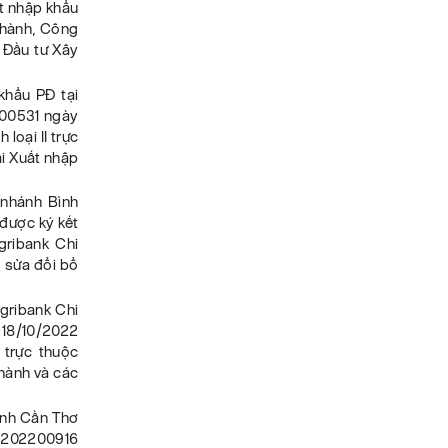
ất nhập khẩu
Thành, Công
 Đầu tư Xây
khẩu PĐ tại
200531 ngày
loại II trực
i Xuất nhập
nhánh Bình
được ký kết
gribank Chi
 sửa đổi bổ
gribank Chi
18/10/2022
 trực thuộc
hành và các
anh Cần Thơ
V-202200916