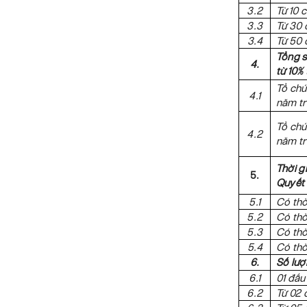
3.2
Từ 10 
3.3
Từ 30 
3.4
Từ 50 
Tổng s
4.
từ 10% 
Tổ chứ
4.1
năm tr
Tổ chứ
4.2
năm tr
Thời g
5.
Quyết 
5.1
Có thờ
5.2
Có thờ
5.3
Có thờ
5.4
Có thờ
6.
Số lượ
6.1
01 đấu
6.2
Từ 02 