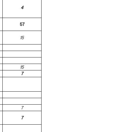
4
57
15
15
7
7
7