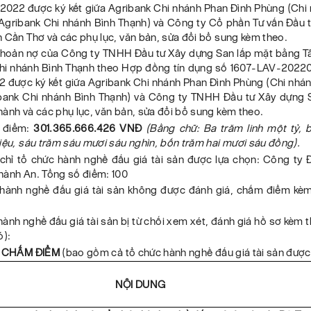
2022 được ký kết giữa Agribank Chi nhánh Phan Đình Phùng (Chi n
 Agribank Chi nhánh Bình Thạnh) và Công ty Cổ phần Tư vấn Đầu 
 Cần Thơ và các phụ lục, văn bản, sửa đổi bổ sung kèm theo.
khoản nợ của Công ty TNHH Đầu tư Xây dựng San lấp mặt bằng Tâ
hi nhánh Bình Thạnh theo Hợp đồng tín dụng số 1607-LAV-202
được ký kết giữa Agribank Chi nhánh Phan Đình Phùng (Chi nhánh 
bank Chi nhánh Bình Thạnh) và Công ty TNHH Đầu tư Xây dựng 
ành và các phụ lục, văn bản, sửa đổi bổ sung kèm theo.
i điểm:
301.365.666.426 VNĐ
(Bằng chữ: Ba trăm linh một tỷ, 
iệu, sáu trăm sáu mươi sáu nghìn, bốn trăm hai mươi sáu đồng).
a chỉ tổ chức hành nghề đấu giá tài sản được lựa chọn: Công ty 
hành An. Tổng số điểm: 100
 hành nghề đấu giá tài sản không được đánh giá, chấm điểm kèm
hành nghề đấu giá tài sản bị từ chối xem xét, đánh giá hồ sơ kèm t
ó):
Ả CHẤM ĐIỂM
(bao gồm cả tổ chức hành nghề đấu giá tài sản được
NỘI DUNG