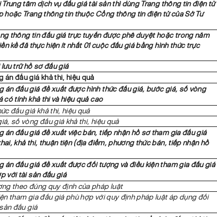
i Trung tâm dịch vụ đấu giá tài sản thì dùng Trang thông tin điện tử
p hoặc Trang thông tin thuộc Cổng thông tin điện tử của Sở Tư
ng thông tin đấu giá trực tuyến được phê duyệt hoặc trong năm
liền kề đã thực hiện ít nhất 01 cuộc đấu giá bằng hình thức trực
 lưu trữ hồ sơ đấu giá
 án đấu giá khả thi, hiệu quả
 án đấu giá đề xuất được hình thức đấu giá, bước giá, số vòng
á có tính khả thi và hiệu quả cao
hức đấu giá khả thi, hiệu quả
iá, số vòng đấu giá khả thi, hiệu quả
 án đấu giá đề xuất việc bán, tiếp nhận hồ sơ tham gia đấu giá
hai, khả thi, thuận tiện (địa điểm, phương thức bán, tiếp nhận hồ
 án đấu giá đề xuất được đối tượng và điều kiện tham gia đấu giá
p với tài sản đấu giá
ợng theo đúng quy định của pháp luật
iện tham gia đấu giá phù hợp với quy định pháp luật áp dụng đối
 sản đấu giá