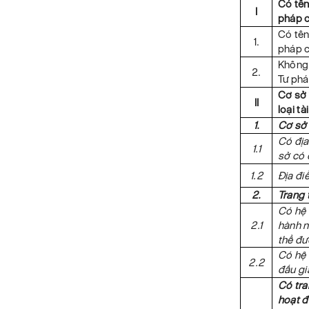
Có tên
I
pháp 
Có tên
1.
pháp 
Không 
2.
Tư ph
Cơ sở 
II
loại tà
1.
Cơ sở 
Có địa 
1.1
sở có 
1.2
Địa đi
2.
Trang 
Có hệ 
2.1
hành n
thể đư
Có hệ 
2.2
đấu gi
Có tra
hoạt đ