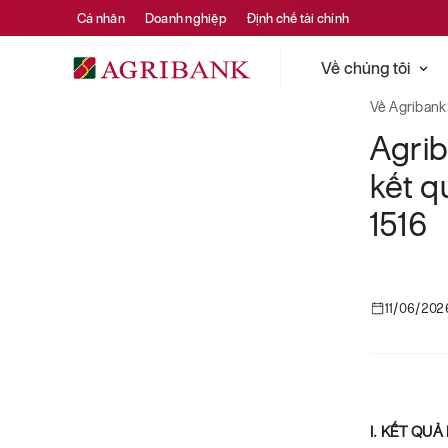
Cá nhân
Doanh nghiệp
Định chế tài chính
Về chúng tôi
Về Agribank
Agrib
kết q
1516
11/06/202
I. KẾT QU