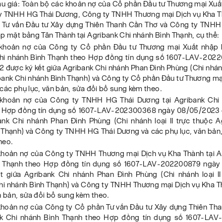
đấu giá: Toàn bộ các khoản nợ của Cổ phần Đầu tư Thương mại Xu
y TNHH HG Thái Dương, Công ty TNHH Thương mại Dịch vụ Kha 
 Tư vấn Đầu tư Xây dựng Thiên Thanh Cần Thơ và Công ty TNHH
p mặt bằng Tân Thành tại Agribank Chi nhánh Bình Thạnh, cụ thể:
khoản nợ của Công ty Cổ phần Đầu tư Thương mại Xuất nhập 
hi nhánh Bình Thạnh theo Hợp đồng tín dụng số 1607-LAV-202
được ký kết giữa Agribank Chi nhánh Phan Đình Phùng (Chi nhánh 
bank Chi nhánh Bình Thạnh) và Công ty Cổ phần Đầu tư Thương mạ
các phụ lục, văn bản, sửa đổi bổ sung kèm theo.
 khoản nợ của Công ty TNHH HG Thái Dương tại Agribank Chi 
 Hợp đồng tín dụng số 1607-LAV-202300368 ngày 08/05/2023 
ank Chi nhánh Phan Đình Phùng (Chi nhánh loại II trực thuộc A
 Thạnh) và Công ty TNHH HG Thái Dương và các phụ lục, văn bản,
heo.
khoản nợ của Công ty TNHH Thương mại Dịch vụ Kha Thành tại A
h Thạnh theo Hợp đồng tín dụng số 1607-LAV-202200879 ngày 
t giữa Agribank Chi nhánh Phan Đình Phùng (Chi nhánh loại II
hi nhánh Bình Thạnh) và Công ty TNHH Thương mại Dịch vụ Kha T
n bản, sửa đổi bổ sung kèm theo.
khoản nợ của Công ty Cổ phần Tư vấn Đầu tư Xây dựng Thiên Th
nk Chi nhánh Bình Thạnh theo Hợp đồng tín dụng số 1607-LA