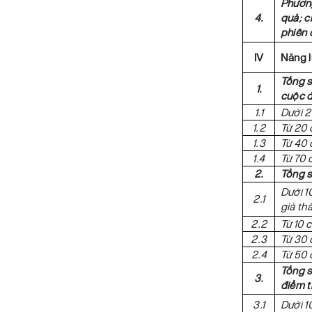
Phương
4.
quả; c
phiên 
IV
Năng l
Tổng s
1.
cuộc đ
1.1
Dưới 2
1.2
Từ 20 
1.3
Từ 40 
1.4
Từ 70 
2.
Tổng s
Dưới 1
2.1
giá th
2.2
Từ 10 
2.3
Từ 30 
2.4
Từ 50 
Tổng s
3.
điểm t
3.1
Dưới 1