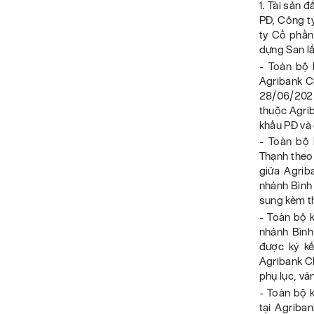
1. Tài sản 
PĐ, Công t
ty Cổ phần
dựng San lấ
-
Toàn bộ 
Agribank C
28/06/2022 
thuộc Agri
khẩu PĐ và 
- Toàn bộ
Thạnh theo
giữa Agrib
nhánh Bình
sung kèm t
- Toàn bộ 
nhánh Bìn
được ký kế
Agribank C
phụ lục, vă
- Toàn bộ 
tại Agriba