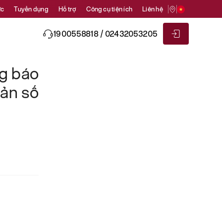
ức
Tuyển dụng
Hỗ trợ
Công cụ tiện ích
Liên hệ
1900558818 / 02432053205
ng báo
sản số