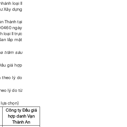
hánh loại II
tư Xây dựng
n Thành tại
200460 ngày
loại II trực
San lấp mặt
ba trăm sáu
Đấu giá hợp
 theo lý do
heo lý do từ
 lựa chọn)
Công ty Đấu giá
hợp danh Vạn
Thành An