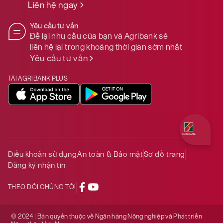
Liên hệ ngay
Yêu cầu tư vấn
Để lại nhu cầu của bạn và Agribank sẽ
liên hệ lại trong khoảng thời gian sớm nhất
Yêu cầu tư vấn
TẢI AGRIBANK PLUS
Quý khách 
Điều khoản sử dụng
An toàn & Bảo mật
Sơ đồ trang
Đăng ký nhận tin
THEO DÕI CHÚNG TÔI
© 2024 | Bản quyền thuộc về Ngân hàng Nông nghiệp và Phát triển