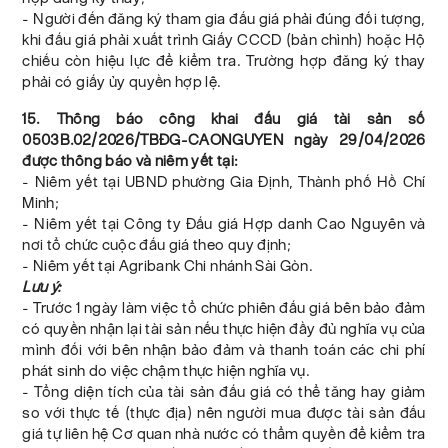
- Người đến đăng ký tham gia đấu giá phải đúng đối tượng,
khi đấu giá phải xuất trình Giấy CCCD (bản chình) hoặc Hộ
chiếu còn hiệu lực để kiểm tra. Trường hợp đăng ký thay
phải có giấy ủy quyền hợp lệ.
15. Thông báo công khai đấu giá tài sản số
0503B.02/2026/TBĐG-CAONGUYEN ngày 29/04/2026
được thông báo và niêm yết tại:
- Niêm yết tại UBND phường Gia Định, Thành phố Hồ Chí
Minh;
- Niêm yết tại Công ty Đấu giá Hợp danh Cao Nguyên và
nơi tổ chức cuộc đấu giá theo quy định;
- Niêm yết tại Agribank Chi nhánh Sài Gòn.
Lưu ý:
- Trước 1 ngày làm việc tổ chức phiên đấu giá bên bảo đảm
có quyền nhận lại tài sản nếu thực hiện đầy đủ nghĩa vụ của
mình đối với bên nhận bảo đảm và thanh toán các chi phí
phát sinh do việc chậm thực hiện nghĩa vụ.
- Tổng diện tích của tài sản đấu giá có thể tăng hay giảm
so với thực tế (thực địa) nên người mua được tài sản đấu
giá tự liên hệ Cơ quan nhà nước có thẩm quyền để kiểm tra