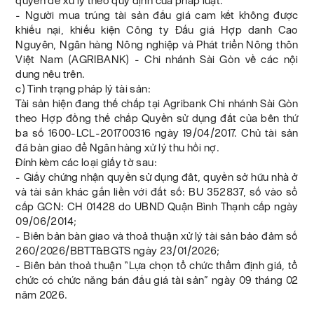
quyền để xử lý theo quy định của pháp luật.
- Người mua trúng tài sản đấu giá cam kết không được
khiếu nại, khiếu kiện Công ty Đấu giá Hợp danh Cao
Nguyên, Ngân hàng Nông nghiệp và Phát triển Nông thôn
Việt Nam (AGRIBANK) - Chi nhánh Sài Gòn về các nội
dung nêu trên.
c) Tình trạng pháp lý tài sản:
Tài sản hiện đang thế chấp tại Agribank Chi nhánh Sài Gòn
theo Hợp đồng thế chấp Quyền sử dụng đất của bên thứ
ba số 1600-LCL-201700316 ngày 19/04/2017. Chủ tài sản
đã bàn giao để Ngân hàng xử lý thu hồi nợ.
Đính kèm các loại giấy tờ sau:
- Giấy chứng nhận quyền sử dụng đât, quyền sở hữu nhà ở
và tài sản khác gắn liền với đất số: BU 352837, số vào sổ
cấp GCN: CH 01428 do UBND Quận Bình Thạnh cấp ngày
09/06/2014;
- Biên bản bàn giao và thoả thuận xử lý tài sản bảo đảm số
260/2026/BBTT&BGTS ngày 23/01/2026;
- Biên bản thoả thuận “Lựa chọn tổ chức thẩm định giá, tổ
chức có chức năng bán đấu giá tài sản” ngày 09 tháng 02
năm 2026.