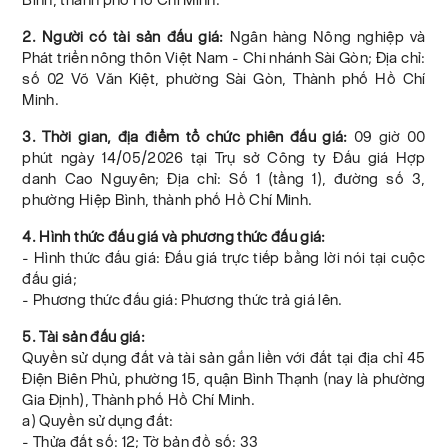
2. Người có tài sản đấu giá:
Ngân hàng Nông nghiệp và
Phát triển nông thôn Việt Nam - Chi nhánh Sài Gòn; Địa chỉ:
số 02 Võ Văn Kiệt, phường Sài Gòn, Thành phố Hồ Chí
Minh.
3. Thời gian, địa điểm tổ chức phiên đấu giá:
09 giờ 00
phút ngày 14/05/2026 tại Trụ sở Công ty Đấu giá Hợp
danh Cao Nguyên; Địa chỉ: Số 1 (tầng 1), đường số 3,
phường Hiệp Bình, thành phố Hồ Chí Minh.
4. Hình thức đấu giá và phương thức đấu giá:
- Hình thức đấu giá: Đấu giá trực tiếp bằng lời nói tại cuộc
đấu giá;
- Phương thức đấu giá: Phương thức trả giá lên.
5. Tài sản đấu giá:
Quyền sử dụng đất và tài sản gắn liền với đất tại địa chỉ 45
Điện Biên Phủ, phường 15, quận Bình Thạnh (nay là phường
Gia Định), Thành phố Hồ Chí Minh.
a) Quyền sử dụng đất:
- Thửa đất số: 12; Tờ bản đồ số: 33