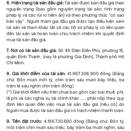
6. Hiện trạng tài sản đấu giá:
Tài sản được bán đấu giá theo
nguyên trạng (bao gồm nguyên trạng tài sản, tình trạng
pháp lý và các rủi ro tiềm ẩn) và theo phương thức “có sao
bán vậy”. Người tham gia đấu giá được tạo điều kiện xem
tài sản và tham khảo tất cả các hồ sơ pháp lý có liên quan
đến tài sản và hoàn toàn chịu trách nhiệm khi quyết định
mua tài sản đấu giá.
7. Nơi có tài sản đấu giá:
Số 45 Điện Biên Phủ, phường 15,
quận Bình Thạnh, (nay là phường Gia Định), Thành phố Hồ
Chí Minh.
8. Giá khởi điểm của tài sản:
41.967.306.900 đồng (Bằng
chữ: Bốn mươi mốt tỷ, chín trăm sáu mươi bảy triệu, ba
trăm lẻ sáu nghìn chín trăm đồng)
(*) Giá khởi điểm nêu trên chưa bao gồm các loại thuế, phí,
lệ phí và các nghĩa vụ tài chính khác ….. phải nộp theo quy
định liên quan đến việc mua tài sản đấu giá (nếu có) do
Người mua được tài sản đấu giá có trách nhiệm thanh toán.
9. Tiền đặt trước:
4.196.730.690 đồng (Bằng chữ: Bốn tỷ,
một trăm chín mươi sáu triệu, bảy trăm ba mươi nghìn, sáu