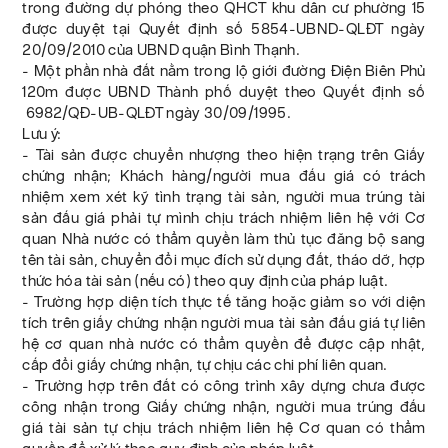
trong đường dự phóng theo QHCT khu dân cư phường 15
được duyệt tại Quyết định số 5854-UBND-QLĐT ngày
20/09/2010 của UBND quận Bình Thạnh.
- Một phần nhà đất nằm trong lộ giới đường Điện Biên Phủ
120m được UBND Thành phố duyệt theo Quyết định số
6982/QĐ-UB-QLĐT ngày 30/09/1995.
Lưu ý:
- Tài sản được chuyển nhượng theo hiện trạng trên Giấy
chứng nhận; Khách hàng/người mua đấu giá có trách
nhiệm xem xét kỹ tình trạng tài sản, người mua trúng tài
sản đấu giá phải tự mình chịu trách nhiệm liên hệ với Cơ
quan Nhà nước có thẩm quyền làm thủ tục đăng bộ sang
tên tài sản, chuyển đổi mục đích sử dụng đất, tháo dỡ, hợp
thức hóa tài sản (nếu có) theo quy định của pháp luật.
- Trường hợp diện tích thực tế tăng hoặc giảm so với diện
tích trên giấy chứng nhận người mua tài sản đấu giá tự liên
hệ cơ quan nhà nước có thẩm quyền để được cập nhật,
cấp đổi giấy chứng nhận, tự chịu các chi phí liên quan.
- Trường hợp trên đất có công trình xây dựng chưa được
công nhận trong Giấy chứng nhận, người mua trúng đấu
giá tài sản tự chịu trách nhiệm liên hệ Cơ quan có thẩm