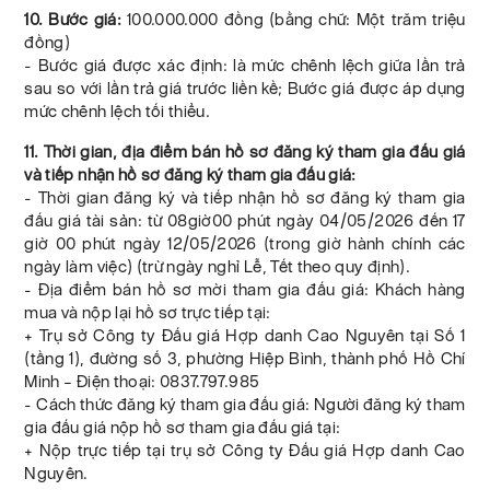
10. Bước giá:
100.000.000 đồng (bằng chữ: Một trăm triệu
đồng)
- Bước giá được xác định: là mức chênh lệch giữa lần trả
sau so với lần trả giá trước liền kề; Bước giá được áp dụng
mức chênh lệch tối thiểu.
11. Thời gian, địa điểm bán hồ sơ đăng ký tham gia đấu giá
và tiếp nhận hồ sơ đăng ký tham gia đấu giá:
- Thời gian đăng ký và tiếp nhận hồ sơ đăng ký tham gia
đấu giá tài sản: từ 08giờ00 phút ngày 04/05/2026 đến 17
giờ 00 phút ngày 12/05/2026 (trong giờ hành chính các
ngày làm việc) (trừ ngày nghỉ Lễ, Tết theo quy định).
- Địa điểm bán hồ sơ mời tham gia đấu giá: Khách hàng
mua và nộp lại hồ sơ trực tiếp tại:
+ Trụ sở Công ty Đấu giá Hợp danh Cao Nguyên tại Số 1
(tầng 1), đường số 3, phường Hiệp Bình, thành phố Hồ Chí
Minh – Điện thoại: 0837.797.985
- Cách thức đăng ký tham gia đấu giá: Người đăng ký tham
gia đấu giá nộp hồ sơ tham gia đấu giá tại:
+ Nộp trực tiếp tại trụ sở Công ty Đấu giá Hợp danh Cao
Nguyên.