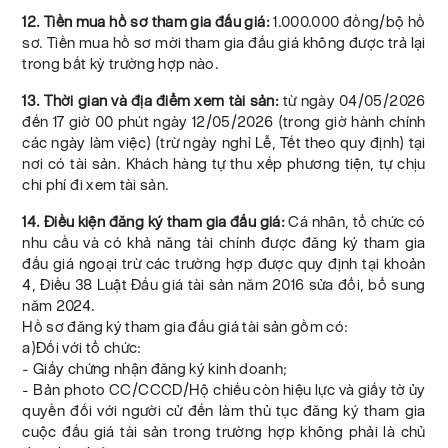
12. Tiền mua hồ sơ tham gia đấu giá:
1.000.000 đồng/bộ hồ
sơ. Tiền mua hồ sơ mời tham gia đấu giá không được trả lại
trong bất kỳ trường hợp nào.
13. Thời gian và địa điểm xem tài sản:
từ ngày 04/05/2026
đến 17 giờ 00 phút ngày 12/05/2026 (trong giờ hành chính
các ngày làm việc) (trừ ngày nghỉ Lễ, Tết theo quy định) tại
nơi có tài sản. Khách hàng tự thu xếp phương tiện, tự chịu
chi phí đi xem tài sản.
14. Điều kiện đăng ký tham gia đấu giá:
Cá nhân, tổ chức có
nhu cầu và có khả năng tài chính được đăng ký tham gia
đấu giá ngoại trừ các trường hợp được quy định tại khoản
4, Điều 38 Luật Đấu giá tài sản năm 2016 sửa đổi, bổ sung
năm 2024.
Hồ sơ đăng ký tham gia đấu giá tài sản gồm có:
a)Đối với tổ chức:
- Giấy chứng nhận đăng ký kinh doanh;
- Bản photo CC/CCCD/Hộ chiếu còn hiệu lực và giấy tờ ủy
quyền đối với người cử đến làm thủ tục đăng ký tham gia
cuộc đấu giá tài sản trong trường hợp không phải là chủ