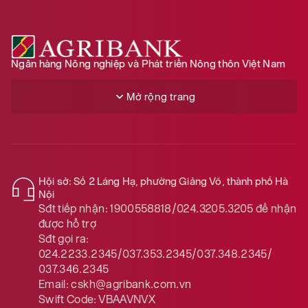
Ngân hàng Nông nghiệp và Phát triển Nông thôn Việt Nam
Mở rộng trang
Hội sở: Số 2 Láng Hạ, phường Giảng Võ, thành phố Hà
Nội
Sđt tiếp nhận:
1900558818/024.3205.3205
để nhận
được hỗ trợ
Sđt gọi ra:
024.2233.2345/037.353.2345/037.348.2345/
037.346.2345
Email:
cskh@agribank.com.vn
Swift Code:
VBAAVNVX