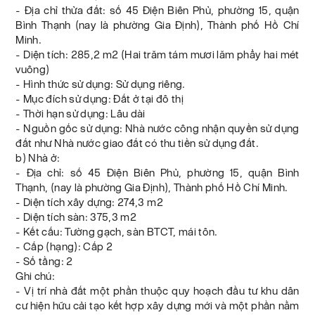
- Địa chỉ thửa đất: số 45 Điện Biên Phủ, phường 15, quận
Bình Thạnh (nay là phường Gia Định), Thành phố Hồ Chí
Minh.
- Diện tích: 285,2 m2 (Hai trăm tám mươi lăm phẩy hai mét
vuông)
- Hình thức sử dụng: Sử dụng riêng.
- Mục đích sử dụng: Đất ở tại đô thị
- Thời hạn sử dụng: Lâu dài
- Nguồn gốc sử dụng: Nhà nước công nhận quyền sử dụng
đất như Nhà nước giao đất có thu tiền sử dụng đất.
b) Nhà ở:
- Địa chỉ: số 45 Điện Biên Phủ, phường 15, quận Bình
Thạnh, (nay là phường Gia Định), Thành phố Hồ Chí Minh.
- Diện tích xây dựng: 274,3 m2
- Diện tích sàn: 375,3 m2
- Kết cấu: Tường gạch, sàn BTCT, mái tôn.
- Cấp (hạng): Cấp 2
- Số tầng: 2
Ghi chú:
- Vị trí nhà đất một phần thuộc quy hoạch đầu tư khu dân
cư hiện hữu cải tạo kết hợp xây dựng mới và một phần nằm