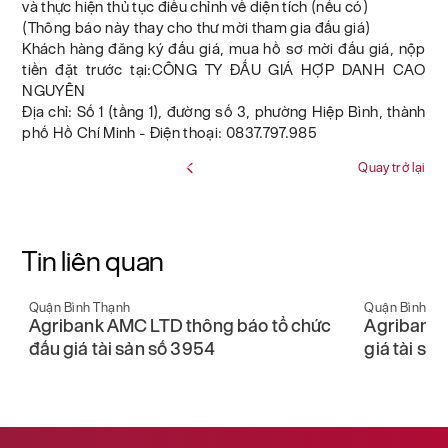
và thực hiện thủ tục điều chỉnh về diện tích (nếu có)
(Thông báo này thay cho thư mời tham gia đấu giá)
Khách hàng đăng ký đấu giá, mua hồ sơ mời đấu giá, nộp
tiền đặt trước tại:CÔNG TY ĐẤU GIÁ HỢP DANH CAO
NGUYÊN
Địa chỉ: Số 1 (tầng 1), đường số 3, phường Hiệp Bình, thành
phố Hồ Chí Minh - Điện thoại: 0837.797.985
Quay trở lại
Tin liên quan
Quận Bình Thạnh
Quận Bình Th
Agribank AMC LTD thông báo tổ chức
Agribank 
i
đấu giá tài sản số 3954
giá tài sả