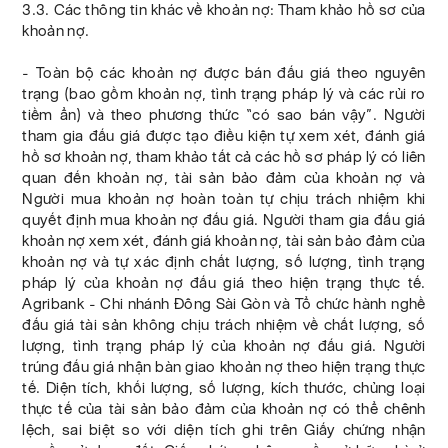
3.3. Các thông tin khác về khoản nợ: Tham khảo hồ sơ của
khoản nợ.
- Toàn bộ các khoản nợ được bán đấu giá theo nguyên
trạng (bao gồm khoản nợ, tình trạng pháp lý và các rủi ro
tiềm ẩn) và theo phương thức “có sao bán vậy”. Người
tham gia đấu giá được tạo điều kiện tự xem xét, đánh giá
hồ sơ khoản nợ, tham khảo tất cả các hồ sơ pháp lý có liên
quan đến khoản nợ, tài sản bảo đảm của khoản nợ và
Người mua khoản nợ hoàn toàn tự chịu trách nhiệm khi
quyết định mua khoản nợ đấu giá. Người tham gia đấu giá
khoản nợ xem xét, đánh giá khoản nợ, tài sản bảo đảm của
khoản nợ và tự xác định chất lượng, số lượng, tình trạng
pháp lý của khoản nợ đấu giá theo hiện trạng thực tế.
Agribank - Chi nhánh Đông Sài Gòn và Tổ chức hành nghề
đấu giá tài sản không chịu trách nhiệm về chất lượng, số
lượng, tình trạng pháp lý của khoản nợ đấu giá. Người
trúng đấu giá nhận bàn giao khoản nợ theo hiện trạng thực
tế. Diện tích, khối lượng, số lượng, kích thước, chủng loại
thực tế của tài sản bảo đảm của khoản nợ có thể chênh
lệch, sai biệt so với diện tích ghi trên Giấy chứng nhận