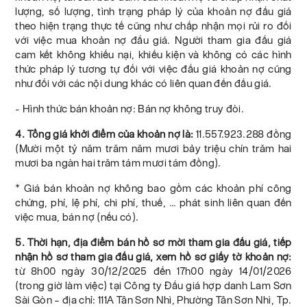
lượng, số lượng, tình trạng pháp lý của khoản nợ đấu giá
theo hiện trạng thực tế cũng như chấp nhận mọi rủi ro đối
với việc mua khoản nợ đấu giá. Người tham gia đấu giá
cam kết không khiếu nại, khiếu kiện và không có các hình
thức pháp lý tương tự đối với việc đấu giá khoản nợ cũng
như đối với các nội dung khác có liên quan đến đấu giá.
- Hình thức bán khoản nợ: Bán nợ không truy đòi.
4. Tổng giá khởi điểm của khoản nợ là:
11.557.923.288 đồng
(Mười một tỷ năm trăm năm mươi bảy triệu chín trăm hai
mươi ba ngàn hai trăm tám mươi tám đồng).
* Giá bán khoản nợ không bao gồm các khoản phí công
chứng, phí, lệ phí, chi phí, thuế, … phát sinh liên quan đến
việc mua, bán nợ (nếu có).
5. Thời hạn, địa điểm bán hồ sơ mời tham gia đấu giá, tiếp
nhận hồ sơ tham gia đấu giá, xem hồ sơ giấy tờ khoản nợ:
từ 8h00 ngày 30/12/2025 đến 17h00 ngày 14/01/2026
(trong giờ làm việc) tại Công ty Đấu giá hợp danh Lam Sơn
Sài Gòn – địa chỉ: 111A Tân Sơn Nhì, Phường Tân Sơn Nhì, Tp.