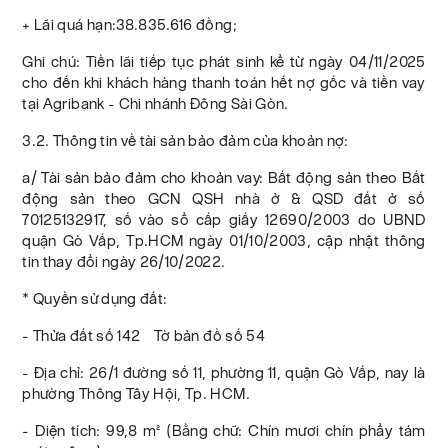
+ Lãi quá hạn:38.835.616 đồng;
Ghi chú: Tiền lãi tiếp tục phát sinh kể từ ngày 04/11/2025
cho đến khi khách hàng thanh toán hết nợ gốc và tiền vay
tại Agribank - Chi nhánh Đông Sài Gòn.
3.2. Thông tin về tài sản bảo đảm của khoản nợ:
a/ Tài sản bảo đảm cho khoản vay: Bất động sản theo Bất
động sản theo GCN QSH nhà ở & QSD đất ở số
70125132917, số vào sổ cấp giấy 12690/2003 do UBND
quận Gò Vấp, Tp.HCM ngày 01/10/2003, cập nhật thông
tin thay đổi ngày 26/10/2022.
* Quyền sử dụng đất:
- Thửa đất số 142 Tờ bản đồ số 54
- Địa chỉ: 26/1 đường số 11, phường 11, quận Gò Vấp, nay là
phường Thông Tây Hội, Tp. HCM.
- Diện tích: 99,8 m² (Bằng chữ: Chín mươi chín phẩy tám