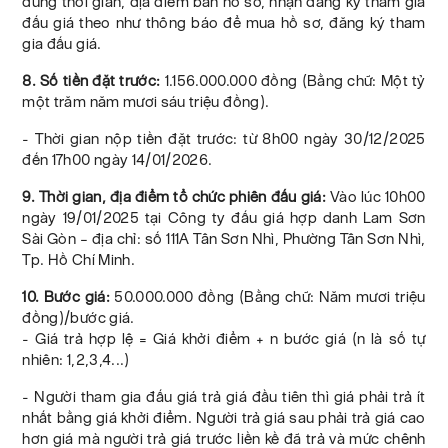
đúng thời gian, địa điểm bán hồ sơ, nhận đăng ký tham gia
đấu giá theo như thông báo để mua hồ sơ, đăng ký tham
gia đấu giá.
8. Số tiền đặt trước:
1.156.000.000 đồng (Bằng chữ: Một tỷ
một trăm năm mươi sáu triệu đồng).
- Thời gian nộp tiền đặt trước: từ 8h00 ngày 30/12/2025
đến 17h00 ngày 14/01/2026.
9. Thời gian, địa điểm tổ chức phiên đấu giá:
Vào lúc 10h00
ngày 19/01/2025 tại Công ty đấu giá hợp danh Lam Sơn
Sài Gòn – địa chỉ: số 111A Tân Sơn Nhì, Phường Tân Sơn Nhì,
Tp. Hồ Chí Minh.
10. Bước giá:
50.000.000 đồng (Bằng chữ: Năm mươi triệu
đồng)/bước giá.
- Giá trả hợp lệ = Giá khởi điểm + n bước giá (n là số tự
nhiên: 1,2,3,4...)
- Người tham gia đấu giá trả giá đầu tiên thì giá phải trả ít
nhất bằng giá khởi điểm. Người trả giá sau phải trả giá cao
hơn giá mà người trả giá trước liền kề đã trả và mức chênh