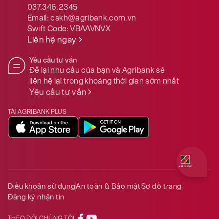
037.346.2345
Email:
cskh@agribank.com.vn
Swift Code:
VBAAVNVX
Liên hệ ngay
Yêu cầu tư vấn
Để lại nhu cầu của bạn và Agribank sẽ
liên hệ lại trong khoảng thời gian sớm nhất
Yêu cầu tư vấn
TẢI AGRIBANK PLUS
Quý khách 
Điều khoản sử dụng
An toàn & Bảo mật
Sơ đồ trang
Đăng ký nhận tin
THEO DÕI CHÚNG TÔI