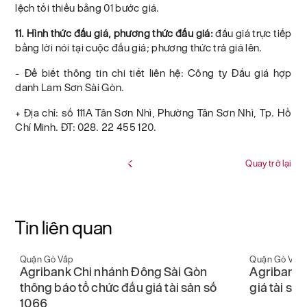
lệch tối thiểu bằng 01 bước giá.
11. Hình thức đấu giá, phương thức đấu giá:
đấu giá trực tiếp
bằng lời nói tại cuộc đấu giá; phương thức trả giá lên.
- Để biết thông tin chi tiết liên hệ: Công ty Đấu giá hợp
danh Lam Sơn Sài Gòn.
+ Địa chỉ: số 111A Tân Sơn Nhì, Phường Tân Sơn Nhì, Tp. Hồ
Chí Minh. ĐT: 028. 22 455 120.
Quay trở lại
Tin liên quan
Quận Gò Vấp
Quận Gò Vấp
Agribank Chi nhánh Đông Sài Gòn
Agribank 
thông báo tổ chức đấu giá tài sản số
giá tài sả
1066