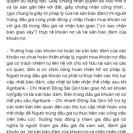
quyền sử dụng đất, Giấy chứng nhận quyền sở hữu nhà ở
và tài sản gắn liền với đất, giấy chứng nhận công trình...
(gọi chung là giấy tờ pháp lý của tài sản bảo đảm) thì người
trúng đấu giá cũng phải đồng ý chấp thuận mua khoản nợ
với giá đã trúng đấu giá và nhận bàn giao (“có sao nhận
bàn giao vậy”) thực tế khoản nợ và tài sản bảo đảm của
khoản nợ.
- Trường hợp các khoản nợ hoặc tài sản bảo đảm của các
khoản nợ chưa hoàn thiện pháp lý, người mua khoản nợ đấu
giá có trách nhiệm tự liên hệ với chủ sở hữu tài sản và các
cơ quan, đơn vị có chức năng hoàn thiện hồ sơ pháp lý.
Người trúng đấu giá khoản nợ phải tự thực hiện các thủ tục
cập nhật bảo đảm, cập nhật lại bên nhận thế chấp sau khi
Agribank - Chi nhánh Đông Sài Gòn bàn giao hồ sơ khoản
nợ/giấy tờ tài sản bảo đảm. Bên trúng đấu giá khoản nợ có
thể yêu cầu Agribank - Chi nhánh Đông Sài Gòn hỗ trợ ký
các biên bản liên quan đến các thủ tục cập nhật hoặc xóa
thế chấp để Người trúng đấu giá tự thực hiện các công việc
trên (nếu có). Trường hợp đồng ý tham gia đấu giá có
nghĩa là người tham gia đấu giá đã xem xét, đánh giá
khoản nợ, tài sản bảo đảm của khoản nợ và chấp nhận chất