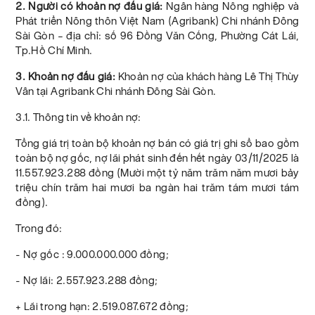
2. Người có khoản nợ đấu giá:
Ngân hàng Nông nghiệp và
Phát triển Nông thôn Việt Nam (Agribank) Chi nhánh Đông
Sài Gòn – địa chỉ: số 96 Đồng Văn Cống, Phường Cát Lái,
Tp.Hồ Chí Minh.
3. Khoản nợ đấu giá:
Khoản nợ của khách hàng Lê Thị Thùy
Vân tại Agribank Chi nhánh Đông Sài Gòn.
3.1. Thông tin về khoản nợ:
Tổng giá trị toàn bộ khoản nợ bán có giá trị ghi sổ bao gồm
toàn bộ nợ gốc, nợ lãi phát sinh đến hết ngày 03/11/2025 là
11.557.923.288 đồng (Mười một tỷ năm trăm năm mươi bảy
triệu chín trăm hai mươi ba ngàn hai trăm tám mươi tám
đồng).
Trong đó:
- Nợ gốc : 9.000.000.000 đồng;
- Nợ lãi: 2.557.923.288 đồng;
+ Lãi trong hạn: 2.519.087.672 đồng;