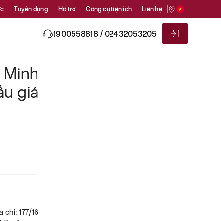
ức
Tuyển dụng
Hỗ trợ
Công cụ tiện ích
Liên hệ
1900558818 / 02432053205
 Minh
ấu giá
 chỉ: 177/16