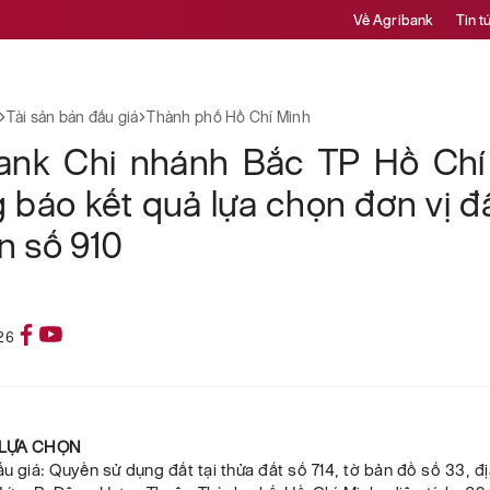
Về Agribank
Tin t
Tài sản bán đấu giá
Thành phố Hồ Chí Minh
ank Chi nhánh Bắc TP Hồ Chí
 báo kết quả lựa chọn đơn vị đ
ản số 910
26
Ả LỰA CHỌN
đấu giá: Quyền sử dụng đất tại thửa đất số 714, tờ bản đồ số 33, địa