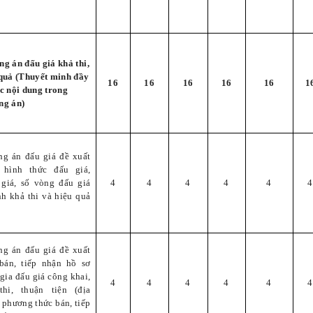
g án đấu giá khả thi,
quả (Thuyết minh đầy
16
16
16
16
16
1
c nội dung trong
ng án)
ng án đấu giá đề xuất
 hình thức đấu giá,
 giá, số vòng đấu giá
4
4
4
4
4
4
nh khả thi và hiệu quả
ng án đấu giá đề xuất
 bán, tiếp nhận hồ sơ
gia đấu giá công khai,
4
4
4
4
4
4
thi, thuận tiện (địa
 phương thức bán, tiếp