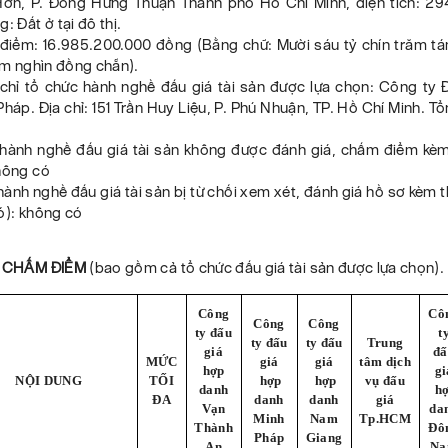
ớn, P. Đông Hưng Thuận Thành phố Hồ Chí Minh, diện tích: 29
: Đất ở tại đô thị.
i điểm: 16.985.200.000 đồng (Bằng chữ: Mười sáu tỷ chín trăm t
răm nghìn đồng chẵn).
a chỉ tổ chức hành nghề đấu giá tài sản được lựa chọn: Công ty 
háp. Địa chỉ: 151 Trần Huy Liệu, P. Phú Nhuận, TP. Hồ Chí Minh. T
 hành nghề đấu giá tài sản không được đánh giá, chấm điểm kèm
không có
hành nghề đấu giá tài sản bị từ chối xem xét, đánh giá hồ sơ kèm t
ó): không có
Ả CHẤM ĐIỂM
(bao gồm cả tổ chức đấu giá tài sản được lựa chọn).
Công
Cô
Công
Công
ty đấu
t
ty đấu
ty đấu
Trung
giá
đấ
MỨC
giá
giá
tâm dịch
hợp
gi
NỘI DUNG
TỐI
hợp
hợp
vụ đấu
danh
h
ĐA
danh
danh
giá
Vạn
da
Minh
Nam
Tp.HCM
Thành
Đô
Pháp
Giang
An
N