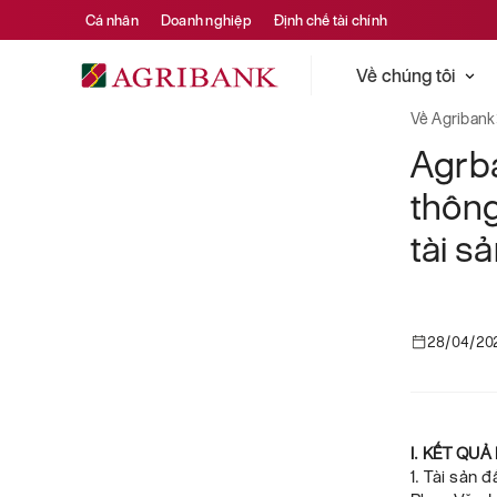
Cá nhân
Doanh nghiệp
Định chế tài chính
Về chúng tôi
Về Agribank
Agrb
thông
tài s
28/04/20
I. KẾT QU
1. Tài sản 