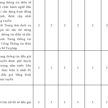
ang thông tin điện tử
tổ chức hành nghề đấu
ài sản đang hoạt động
ịnh, được cập nhật
ng xuyên
với Trung tâm dịch vụ
2
2
2
2
2
2
giá tài sản thì dùng
 thông tin điện tử độc
hoặc Trang thông tin
c Cổng Thông tin điện
a Sở Tư pháp
ang thông tin đấu giá
 tuyến được phê duyệt
 trong năm trước liền
1
1
1
1
1
1
 thực hiện ít nhất 01
 đấu giá bằng hình
trực tuyến
i lưu trữ hồ sơ đấu giá
1
1
1
1
1
1