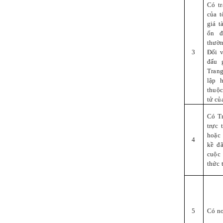
Có tr
của 
giá t
ổn đ
thườ
3
Đối 
đấu 
Trang
lập 
thuộ
tử củ
Có Tr
trực
hoặc
4
kề đã
cuộc
thức 
5
Có nơ