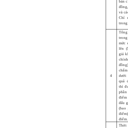
bản c
đồng,
và cá
Chỉ 
trong
Tổng 
trong
mức 
lên 
giá 
chín
đồng
chấm
4
dưới
quả 
thì đ
phần
điểm 
đấu g
(bao
điểm
điểm.
Thời