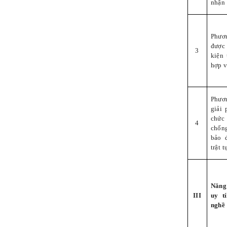
nhận 
Phươ
được
3
kiện
hợp v
Phươ
giải 
chức
4
chống
bảo 
trật 
Năng
III
uy t
nghề 