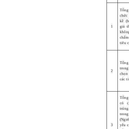
Tổng 
chức
kề (
1
giá 
khôn
chấm
tiêu c
Tổng 
trong
2
chọn
các ti
Tổng 
có c
trúng
tron
(Ngư
3
yêu 