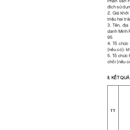
Phan Văn H
đích sử dụng
2. Giá khở
triệu hai t
3. Tên, đị
danh Minh P
95
4. Tổ chức
(nếu có): 
5. Tổ chức 
chối (nếu c
II. KẾT QU
TT