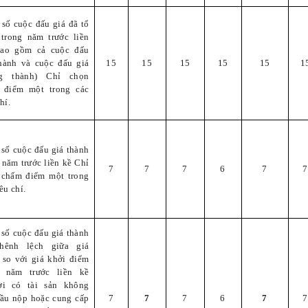
số cuộc đấu giá đã tổ
 trong năm trước liền
bao gồm cả cuộc đấu
thành và cuộc đấu giá
15
15
15
15
15
1
g thành) Chỉ chọn
 điểm một trong các
hí.
số cuộc đấu giá thành
 năm trước liền kề Chỉ
7
7
7
6
7
7
 chấm điểm một trong
êu chí.
số cuộc đấu giá thành
hênh lệch giữa giá
 so với giá khởi điểm
g năm trước liền kề
ời có tài sản không
cầu nộp hoặc cung cấp
7
7
7
6
7
7