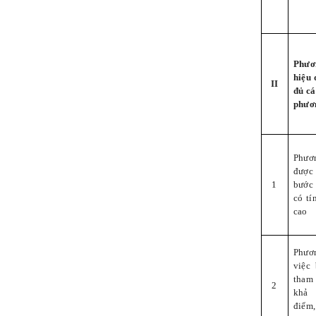
Phươn
hiệu 
II
đủ cá
phươ
Phươ
được
1
bước
có tí
cao
Phươ
việc
tham 
2
khả 
điểm,