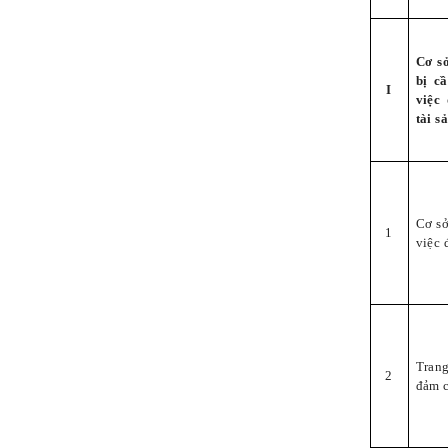
Cơ sở
bị c
I
việc
tài s
Cơ sở
1
việc 
Trang
2
đảm c