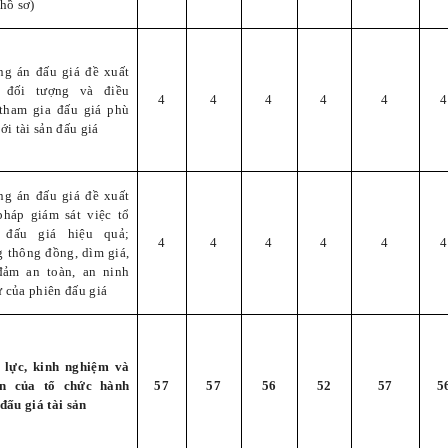
hồ sơ)
ng án đấu giá đề xuất
 đối tượng và điều
4
4
4
4
4
4
 tham gia đấu giá phù
ới tài sản đấu giá
ng án đấu giá đề xuất
pháp giám sát việc tổ
 đấu giá hiệu quả;
4
4
4
4
4
4
 thông đồng, dìm giá,
đảm an toàn, an ninh
tự của phiên đấu giá
 lực, kinh nghiệm và
ín của tổ chức hành
57
57
56
52
57
5
đấu giá tài sản