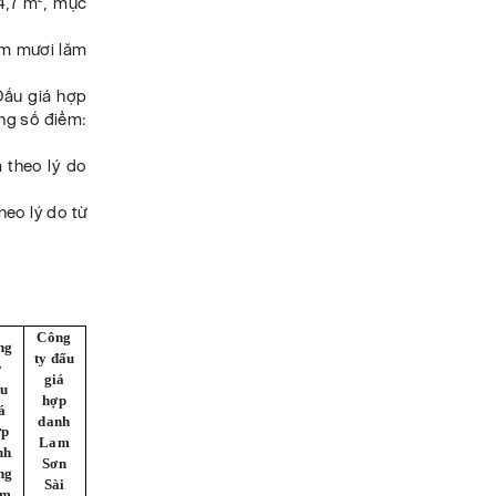
4,7 m², mục
ám mươi lăm
Đấu giá hợp
ổng số điểm:
 theo lý do
heo lý do từ
Công
ng
ty đấu
y
giá
u
hợp
á
danh
ợp
Lam
nh
Sơn
ng
Sài
am