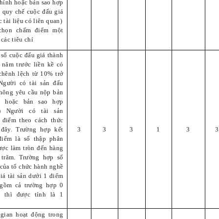
hính hoặc bản sao hợp
 quy chế cuộc đấu giá
c tài liệu có liên quan)
chọn chấm điểm một
 các tiêu chí
số cuộc đấu giá thành
 năm trước liền kề có
chênh lệch từ 10% trở
(Người có tài sản đấu
không yêu cầu nộp bản
h hoặc bản sao hợp
) Người có tài sản
 điểm theo cách thức
 đây. Trường hợp kết
3
3
3
1
3
3
điểm là số thập phân
ược làm tròn đến hàng
 trăm. Trường hợp số
của tổ chức hành nghề
iá tài sản dưới 1 điểm
 gồm cả trường hợp 0
) thì được tính là 1
 gian hoạt động trong