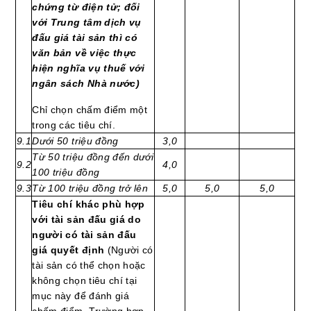
chứng từ điện tử;
đối
với Trung tâm dịch vụ
đấu giá tài sản thì có
văn bản về việc thực
hiện nghĩa vụ thuế với
ngân sách Nhà nước)
Chỉ chọn chấm điểm một
trong các tiêu chí.
9.1
Dưới 50 triệu đồng
3,0
Từ 50 triệu đồng đến dưới
9.2
4,0
100 triệu đồng
9.3
Từ 100 triệu đồng trở lên
5,0
5,0
5,0
Tiêu chí khác phù hợp
với tài sản đấu giá do
người có tài sản đấu
giá quyết định
(Người có
tài sản có thể chọn hoặc
không chọn tiêu chí tại
mục này để đánh giá