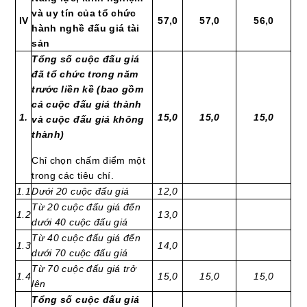
và uy tín của tổ chức
IV
57,0
57,0
56,0
hành nghề đấu giá tài
sản
Tổng số cuộc đấu giá
đã tổ chức trong năm
trước liền kề (bao gồm
cả cuộc đấu giá thành
1
.
15,0
15,0
15,0
và cuộc đấu giá không
thành)
Chỉ chọn chấm điểm một
trong các tiêu chí.
1.1
Dưới 20 cuộc đấu giá
12,0
Từ 20 cuộc đấu giá đến
1.2
13,0
dưới 40 cuộc đấu giá
Từ 40 cuộc đấu giá đến
1.3
14,0
dưới 70 cuộc đấu giá
Từ 70 cuộc đấu giá trở
1.4
15,0
15,0
15,0
lên
Tổng số cuộc đấu giá