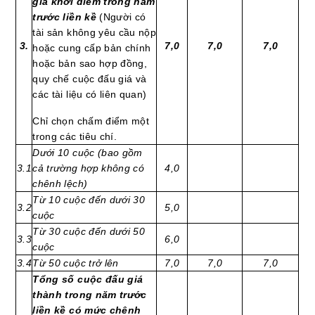
giá khởi điểm trong năm
trước liền kề
(Người có
tài sản không yêu cầu nộp
3.
7,0
7,0
7,0
hoặc cung cấp bản chính
hoặc bản sao hợp đồng,
quy chế cuộc đấu giá và
các tài liệu có liên quan)
Chỉ chọn chấm điểm một
trong các tiêu chí.
Dưới 10 cuộc (bao gồm
3.1
cả trường hợp không có
4,0
chênh lệch)
Từ 10 cuộc đến dưới 30
3.2
5,0
cuộc
Từ 30 cuộc đến dưới 50
3.3
6,0
cuộc
3.4
Từ 50 cuộc trở lên
7,0
7,0
7,0
Tổng số cuộc đấu giá
thành trong năm trước
liền kề có mức chênh