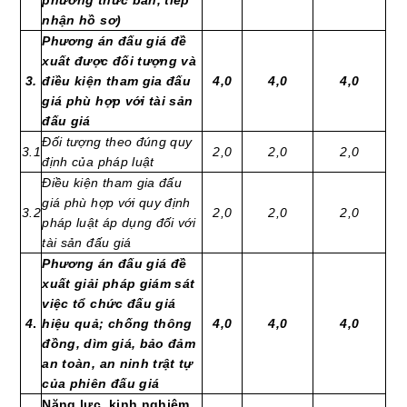
phương thức bán, tiếp
nhận hồ sơ)
Phương án đấu giá đề
xuất được đối tượng và
3.
điều kiện tham gia đấu
4,0
4,0
4,0
giá phù hợp với tài sản
đấu giá
Đối tượng theo đúng quy
3.1
2,0
2,0
2,0
định của pháp luật
Điều kiện tham gia đấu
giá phù hợp với quy định
3.2
2,0
2,0
2,0
pháp luật áp dụng đối với
tài sản đấu giá
Phương án đấu giá đề
xuất giải pháp giám sát
việc tổ chức đấu giá
4
.
hiệu quả; chống thông
4,0
4,0
4,0
đồng, dìm giá, bảo đảm
an toàn, an ninh trật tự
của phiên đấu giá
Năng lực, kinh nghiệm