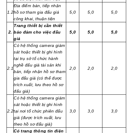
Địa điểm bán, tiếp nhận
1.2
hồ sơ tham gia đấu giá
5,0
5,0
5,0
công khai, thuận tiện
Trang thiết bị cần thiết
2.
bảo đảm cho việc đấu
5,0
5,0
5,0
giá
Có hệ thống camera giám
sát hoặc thiết bị ghi hình
tại trụ sở tổ chức hành
nghề đấu giá tài sản khi
2.1
2,0
2,0
2,0
bán, tiếp nhận hồ sơ tham
gia đấu giá (có thể được
trích xuất, lưu theo hồ sơ
đấu giá)
Có hệ thống camera giám
sát hoặc thiết bị ghi hình
2.2
tại nơi tổ chức phiên đấu
3,0
3,0
3,0
giá (được trích xuất, lưu
theo hồ sơ đấu giá)
Có trang thông tin điện