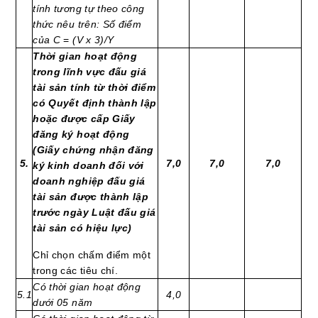
tính tương tự theo công
thức nêu trên: Số điểm
của C
=
(V x 3)/Y
Thời gian hoạt động
trong lĩnh vực đấu giá
tài sản tính từ thời điểm
có Quyết định thành lập
hoặc được cấp Giấy
đăng ký hoạt động
(Giấy chứng nhận đăng
5.
7,0
7,0
7,0
ký kinh doanh đối với
doanh nghiệp đấu giá
tài sản được thành lập
trước ngày Luật đấu giá
tài sản có hiệu lực)
Chỉ chọn chấm điểm một
trong các tiêu chí.
Có thời gian hoạt động
5.1
4,0
dưới 05 năm