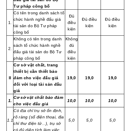
Tư pháp công bố
Có tên trong danh sách tổ
Đủ
chức hành nghề đấu giá
Đủ điều
Đủ điều
1.
điều
tài sản do Bộ Tư pháp
kiện
kiện
kiện
công bố
Không có tên trong danh
Không
sách tổ chức hành nghề
đủ
2.
đấu giá tài sản do Bộ Tư
điều
pháp công bố
kiện
Cơ sở vật chất, trang
thiết bị cần thiết bảo
II
đảm cho việc đấu giá
19,0
19,0
19,0
đối với loại tài sản đấu
giá
Cơ sở vật chất bảo đảm
1
.
10,0
10,0
10,0
cho việc đấu giá
Có địa chỉ trụ sở ổn định,
rõ ràng (số điện thoại, địa
1.1
5,0
5,0
5,0
chỉ thư điện tử...), trụ sở
có đủ diện tích làm việc