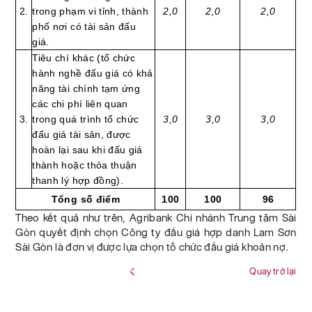
2.
trong phạm vi tỉnh, thành
2,0
2,0
2,0
phố nơi có tài sản đấu
giá.
Tiêu chí khác (tổ chức
hành nghề đấu giá có khả
năng tài chính tạm ứng
các chi phí liên quan
3.
trong quá trình tổ chức
3,0
3,0
3,0
đấu giá tài sản, được
hoàn lại sau khi đấu giá
thành hoặc thỏa thuận
thanh lý hợp đồng).
Tổng số điểm
100
100
96
Theo kết quả như trên, Agribank Chi nhánh Trung tâm Sài
Gòn quyết định chọn Công ty đấu giá hợp danh Lam Sơn
Sài Gòn là đơn vị được lựa chọn tổ chức đấu giá khoản nợ.
Quay trở lại