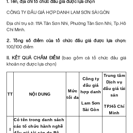
1. Tên, địa chỉ tổ chức đấu giá được lựa chọn
CÔNG TY ĐẤU GIÁ HỢP DANH LAM SƠN SÀI GÒN
Địa chỉ trụ sở: 111A Tân Sơn Nhì, Phường Tân Sơn Nhì, Tp.Hồ
Chí Minh.
2. Tổng số điểm của tổ chức đấu giá được lựa chọn:
100/100 điểm
II. KẾT QUẢ CHẤM ĐIỂM
(bao gồm cả tổ chức đấu giá
khoản nợ được lựa chọn)
Trung tâm
Công ty
Dịch vụ
đấu giá
đấu giá tài
Mức
hợp danh
TT
NỘI DUNG
sản
tối đa
Lam Sơn
TP.Hồ Chí
Sài Gòn
Minh
Có tên trong danh sách
các tổ chức hành nghề
I
đấu giá tài sản do Bộ