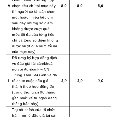
chấm điểm. Trường hợp
V
chọn tiêu chí tại mục này
8,0
8,0
5,0
thì người có tài sản chọn
một hoặc nhiều tiêu chí
sau đây nhưng số điểm
không được vượt quá
mức tối đa của từng tiêu
chí và tổng số điểm không
được vượt quá mức tối đa
của mục này)
Đã từng ký hợp đồng dịch
vụ đấu giá tài sản/khoản
nợ với Agribank – CN
Trung Tâm Sài Gòn và đã
1.
tổ chức cuộc đấu giá
3,0
3,0
0,0
thành theo hợp đồng đó
(trong thời gian 06 tháng
gần nhất kể từ ngày đăng
thông báo này).
Trụ sở chính của tổ chức
hành nghề đấu giá tài sản