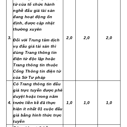
tử của tổ chức hành
nghề đấu giá tài sản
đang hoạt động ổn
định, được cập nhật
thường xuyên
3.
2,0
2,0
2,0
Đối với Trung tâm dịch
vụ đấu giá tài sản thì
dùng Trang thông tin
điện tử độc lập hoặc
Trang thông tin thuộc
Cổng Thông tin điện tử
của Sở Tư pháp
Có Trang thông tin đấu
giá trực tuyến được phê
duyệt hoặc trong năm
4.
trước liền kề đã thực
1,0
1,0
1,0
hiện ít nhất 01 cuộc đấu
giá bằng hình thức trực
tuyến