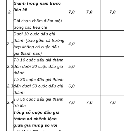
thành trong năm trước
liền kề
2.
7,0
7,0
7,0
Chỉ chọn chấm điểm một
trong các tiêu chí.
Dưới 10 cuộc đấu giá
thành (bao gồm cả trường
2.1
4,0
hợp không có cuộc đấu
giá thành nào)
Từ 10 cuộc đấu giá thành
2.2
đến dưới 30 cuộc đấu giá
5,0
thành
Từ 30 cuộc đấu giá thành
2.3
đến dưới 50 cuộc đấu giá
6,0
thành
Từ 50 cuộc đấu giá thành
2.4
7,0
7,0
7,0
trở lên
Tổng số cuộc đấu giá
thành có chênh lệch
giữa giá trúng so với