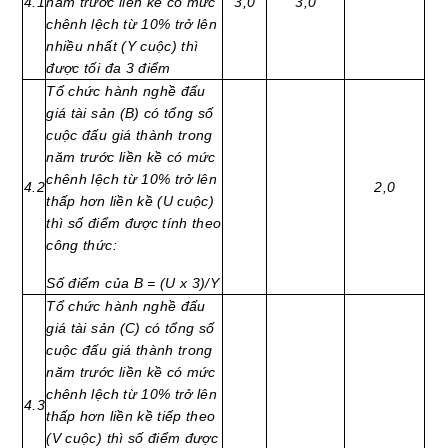
4.1
năm trước liền kề có mức
3,0
3,0
chênh lệch từ 10% trở lên
nhiều nhất (Y cuộc) thì
được tối đa 3 điểm
Tổ chức hành nghề đấu
giá tài sản (B) có tổng số
cuộc đấu giá thành trong
năm trước liền kề có mức
chênh lệch từ 10% trở lên
4.2
2,0
thấp hơn liền kề (U cuộc)
thì số điểm được tính theo
công thức:
Số điểm của B = (U x 3)/Y
Tổ chức hành nghề đấu
giá tài sản (C) có tổng số
cuộc đấu giá thành trong
năm trước liền kề có mức
chênh lệch từ 10% trở lên
4.3
thấp hơn liền kề tiếp theo
(V cuộc) thì số điểm được