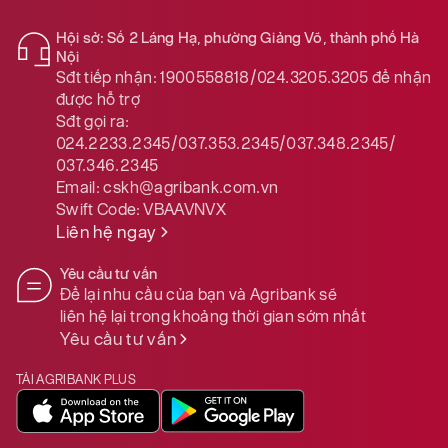
Hội sở: Số 2 Láng Hạ, phường Giảng Võ, thành phố Hà
Nội
Sđt tiếp nhận:
1900558818/024.3205.3205
để nhận
được hỗ trợ
Sđt gọi ra:
024.2233.2345/037.353.2345/037.348.2345/
037.346.2345
Email:
cskh@agribank.com.vn
Swift Code:
VBAAVNVX
Liên hệ ngay
Yêu cầu tư vấn
Để lại nhu cầu của bạn và Agribank sẽ
liên hệ lại trong khoảng thời gian sớm nhất
Yêu cầu tư vấn
TẢI AGRIBANK PLUS