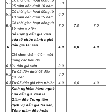
Có thời gian hoạt động từ
5.2
5,0
05 năm đến dưới 10 năm
Có thời gian hoạt động từ
5.3
6,0
10 năm đến dưới 15 năm
Có thời gian hoạt động từ
5.4
7,0
7,0
7,0
15 năm trở lên
Số lượng đấu giá viên
của tổ chức hành nghề
đấu giá tài sản
6.
4,0
4,0
4,0
Chỉ chọn chấm điểm một
trong các tiêu chí.
6.1
01 đấu giá viên
2,0
Từ 02 đến dưới 05 đấu
6.2
3,0
giá viên
6.3
Từ 05 đấu giá viên trở lên
4,0
4,0
4,0
Kinh nghiệm hành nghề
của đấu giá viên là
Giám đốc Trung tâm
dịch vụ đấu giá tài sản,
Tổng giám đốc hoặc