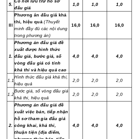
Có nơi lưu trữ hồ sơ
5.
1,0
1,0
1,0
đấu giá
Phương án đấu giá khả
thi, hiệu quả
(Thuyết
Ill
16,0
16,0
16,0
minh đầy đủ các nội dung
trong phương án)
Phương án đấu giá đề
xuất được hình thức
1
.
đấu giá, bước giá, số
4,0
4,0
4,0
vòng đấu giá có tính
khả thi và hiệu quả cao
Hình thức đấu giá khả thi,
1.1
2,0
2,0
2,0
hiệu quả
Bước giá, số vòng đấu giá
1.2
2,0
2,0
2,0
khả thi, hiệu quả
Phương án đấu giá đề
xuất việc bán, tiếp nhận
hồ sơ tham gia đấu giá
2.
công khai, khả thi,
4,0
4,0
4,0
thuận tiện (địa điểm,