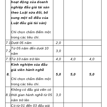
hoạt động của doanh
nghiệp đấu giá tài sản
theo Luật sửa đổi, bổ
sung một số điều của
Luật đấu giá tài sản)
Chỉ chọn chấm điểm một
trong các tiêu chí.
7.1
Dưới 05 năm
2,0
Từ 05 năm đến dưới 10
7.2
3,0
năm
7.3
Từ 10 năm trở lên
4,0
4,0
4,0
Kinh nghiệm của đấu
giá viên hành nghề
8.
5,0
5,0
5,0
Chỉ chọn chấm điểm một
trong các tiêu chí.
Không có đấu giá viên có
8.1
thời gian hành nghề từ 05
3,0
năm trở lên
Có từ 01 đến 03 đấu giá