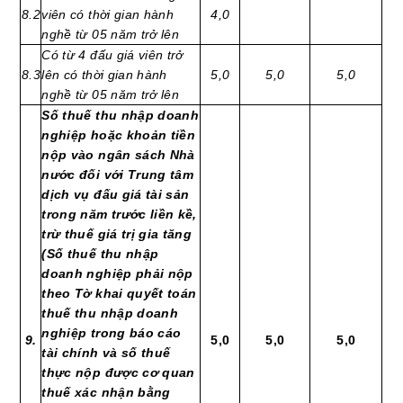
8.2
viên có thời gian hành
4,0
nghề từ 05 năm trở lên
Có từ 4 đấu giá viên trở
8.3
lên có thời gian hành
5,0
5,0
5,0
nghề từ 05 năm trở lên
Số thuế thu nhập doanh
nghiệp hoặc khoản tiền
nộp vào ngân sách Nhà
nước đối với Trung tâm
dịch vụ đấu giá tài sản
trong năm trước liền kề,
trừ thuế giá trị gia tăng
(Số thuế thu nhập
doanh nghiệp phải nộp
theo Tờ khai quyết toán
thuế thu nhập doanh
nghiệp trong báo cáo
9.
5,0
5,0
5,0
tài chính và số thuế
thực nộp được cơ quan
thuế xác nhận bằng