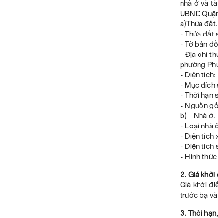
nhà ở và t
UBND Quận 
a)Thửa đất.
- Thửa đất 
- Tờ bản đồ
- Địa chỉ t
phường Phư
- Diện tích
- Mục đích 
- Thời hạn 
- Nguồn gố
b) Nhà ở.
- Loại nhà ở
- Diện tíc
- Diện tích
- Hình thức
2. Giá khởi
Giá khởi đ
trước bạ và
3. Thời hạn