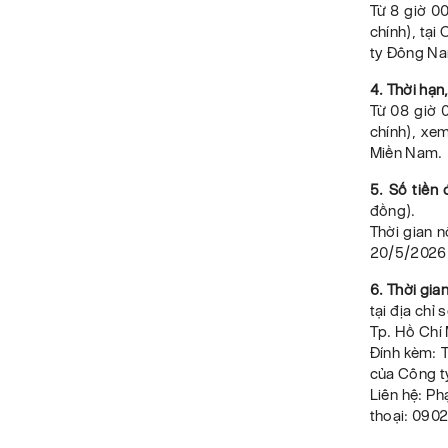
Từ 8 giờ 0
chính), tạ
ty Đông Na
4. Thời hạn
Từ 08 giờ 
chính), xem
Miền Nam.
5. Số tiền 
đồng).
Thời gian n
20/5/2026 
6. Thời gia
tại địa chỉ
Tp. Hồ Chí 
Đính kèm: 
của Công t
Liên hệ: P
thoại: 090