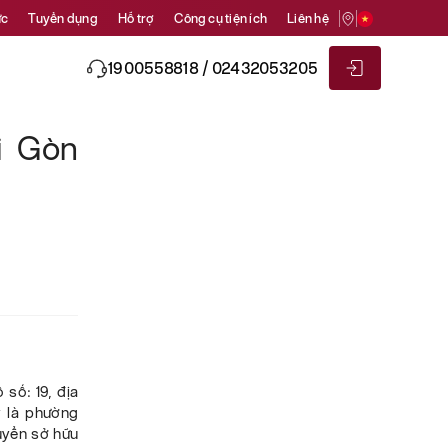
ức
Tuyển dụng
Hỗ trợ
Công cụ tiện ích
Liên hệ
1900558818 / 02432053205
i Gòn
 số: 19, địa
y là phường
uyển sở hữu