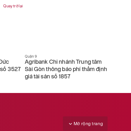
Quay trở lại
Quận 9
Quận 9
 Đức
Agribank Chi nhánh Trung tâm
Agriba
n số 3527
Sài Gòn thông báo phí thẩm định
Sài Gò
giá tài sản số 1857
sản số
Mở rộng trang