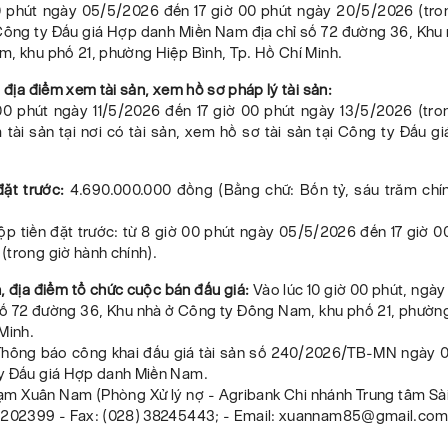
0 phút ngày 05/5/2026 đến 17 giờ 00 phút ngày 20/5/2026 (tro
i Công ty Đấu giá Hợp danh Miền Nam địa chỉ số 72 đường 36, Khu
m, khu phố 21, phường Hiệp Bình, Tp. Hồ Chí Minh.
, địa điểm xem tài sản, xem hồ sơ pháp lý tài sản:
00 phút ngày 11/5/2026 đến 17 giờ 00 phút ngày 13/5/2026 (tro
 tài sản tại nơi có tài sản, xem hồ sơ tài sản tại Công ty Đấu 
đặt trước:
4.690.000.000 đồng (Bằng chữ: Bốn tỷ, sáu trăm chín
ộp tiền đặt trước: từ 8 giờ 00 phút ngày 05/5/2026 đến 17 giờ 
(trong giờ hành chính).
n, địa điểm tổ chức cuộc bán đấu giá:
Vào lúc 10 giờ 00 phút, ngà
 số 72 đường 36, Khu nhà ở Công ty Đông Nam, khu phố 21, phườn
Minh.
Thông báo công khai đấu giá tài sản số 240/2026/TB-MN ngày
y Đấu giá Hợp danh Miền Nam.
hạm Xuân Nam (Phòng Xử lý nợ - Agribank Chi nhánh Trung tâm Sài
2202399 - Fax: (028) 38245443; - Email: xuannam85@gmail.com