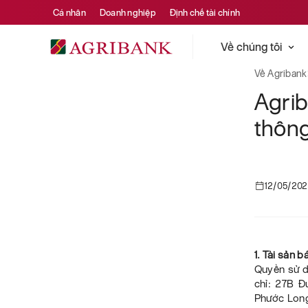
Cá nhân
Doanh nghiệp
Định chế tài chính
Về chúng tôi
Về Agribank
Agri
thông
12/05/20
1. Tài sản 
Quyền sử dụ
chỉ: 27B Đ
Phước Long