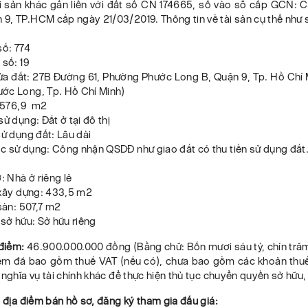
ài sản khác gắn liền với đất số CN 174665, số vào sổ cấp GCN: 
9, TP.HCM cấp ngày 21/03/2019. Thông tin về tài sản cụ thể như 
số: 774
 số: 19
hửa đất: 27B Đường 61, Phường Phước Long B, Quận 9, Tp. Hồ Chí 
ớc Long, Tp. Hồ Chí Minh)
: 576,9 m2
sử dụng: Đất ở tại đô thị
sử dụng đất: Lâu dài
c sử dụng: Công nhận QSDĐ như giao đất có thu tiền sử dụng đất
: Nhà ở riêng lẻ
h xây dựng: 433,5 m2
 sàn: 507,7 m2
 sở hữu: Sở hữu riêng
 điểm:
46.900.000.000 đồng (Bằng chữ: Bốn mươi sáu tỷ, chín trăm
iểm đã bao gồm thuế VAT (nếu có), chưa bao gồm các khoản thuế, 
 nghĩa vụ tài chính khác để thực hiện thủ tục chuyển quyền sở hữu,
, địa điểm bán hồ sơ, đăng ký tham gia đấu giá: