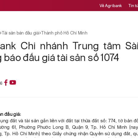
Về Agribank
Tin t
Tài sản bán đấu giá
Thành phố Hồ Chí Minh
bank Chi nhánh Trung tâm Sà
 báo đấu giá tài sản số 1074
26
bán đấu giá:
ng đất và tài sản gắn liền với đất tại thửa đất số: 774, tờ bản đồ
ường 61, Phường Phước Long B, Quận 9, Tp. Hồ Chí Minh (na
, Tp. Hồ Chí Minh) theo Giấy chứng nhận Quyền sử dụng đất, q