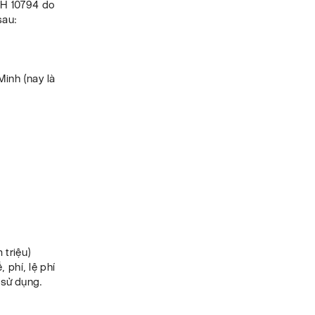
CH 10794 do
sau:
Minh (nay là
.
 triệu)
phí, lệ phí
 sử dụng.