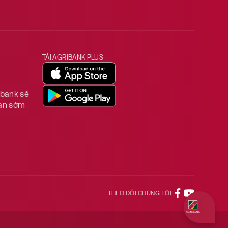
TẢI AGRIBANK PLUS
ibank sẽ
ian sớm
THEO DÕI CHÚNG TÔI
Quý khách 