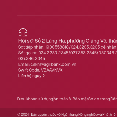
Hội sở: Số 2 Láng Hạ, phường Giảng Võ, th
Sđt tiếp nhận:
1900558818/024.3205.3205
để nhận 
Sđt gọi ra:
024.2233.2345/037.353.2345/037.348.
037.346.2345
Email:
cskh@agribank.com.vn
Swift Code:
VBAAVNVX
Liên hệ ngay
Điều khoản sử dụng
An toàn & Bảo mật
Sơ đồ trang
Đăn
© 2024 | Bản quyền thuộc về Ngân hàng Nông nghiệp và Phát triể