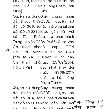
xã Củ Chi, thành
chủ sở hữu: chủ sở
phố Hồ Chí
hữu: ông Phạm Trần
Minh)
Anh
Quyền sử dụng
Giấy chứng nhận
đất thuộc thửa
QSDĐ, quyền sở
đất số 366, tờ
hữu nhà ở và tài sản
bản đồ số 38 tại
khác gắn liền với
xã Tân Phú
đất số phát hành
Trung, huyện Củ
BV 246640, số vào
Chi, thành phố
sổ cấp GCN
02
Hồ Chí Minh
CH07195, do UBND
(nay là xã Củ
Huyện Củ chi cấp
Chi, thành phố
ngày 23/09/2014,
Hồ Chí Minh)
cập nhật thay đổi
ngày 18/08/2017;
chủ sở hữu: ông
Phạm Trần Anh
Quyền sử dụng
Giấy chứng nhận
đất thuộc thửa
QSDĐ, quyền sở
đất số 364, tờ
hữu nhà ở và tài sản
Hợp đồng thế
bản đồ số 38 tại
khác gắn liền với
chấp quyền sử
xã Tân Phú
đất số phát hành