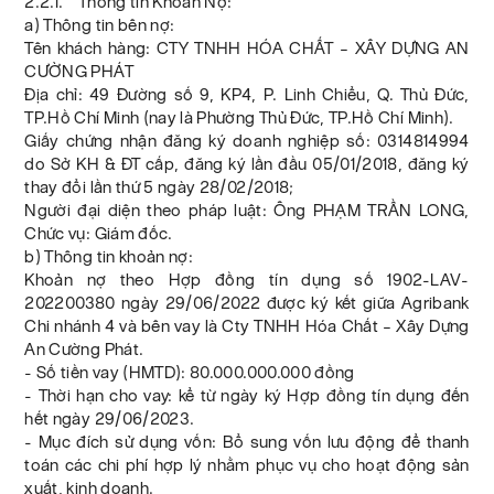
2.2.1. Thông tin Khoản Nợ:
a) Thông tin bên nợ:
Tên khách hàng: CTY TNHH HÓA CHẤT – XÂY DỰNG AN
CƯỜNG PHÁT
Địa chỉ: 49 Đường số 9, KP4, P. Linh Chiểu, Q. Thủ Đức,
TP.Hồ Chí Minh (nay là Phường Thủ Đức, TP.Hồ Chí Minh).
Giấy chứng nhận đăng ký doanh nghiệp số: 0314814994
do Sở KH & ĐT cấp, đăng ký lần đầu 05/01/2018, đăng ký
thay đổi lần thứ 5 ngày 28/02/2018;
Người đại diện theo pháp luật: Ông PHẠM TRẦN LONG,
Chức vụ: Giám đốc.
b) Thông tin khoản nợ:
Khoản nợ theo Hợp đồng tín dụng số 1902-LAV-
202200380 ngày 29/06/2022 được ký kết giữa Agribank
Chi nhánh 4 và bên vay là Cty TNHH Hóa Chất – Xây Dựng
An Cường Phát.
- Số tiền vay (HMTD): 80.000.000.000 đồng
- Thời hạn cho vay: kể từ ngày ký Hợp đồng tín dụng đến
hết ngày 29/06/2023.
- Mục đích sử dụng vốn: Bổ sung vốn lưu động để thanh
toán các chi phí hợp lý nhằm phục vụ cho hoạt động sản
xuất, kinh doanh.