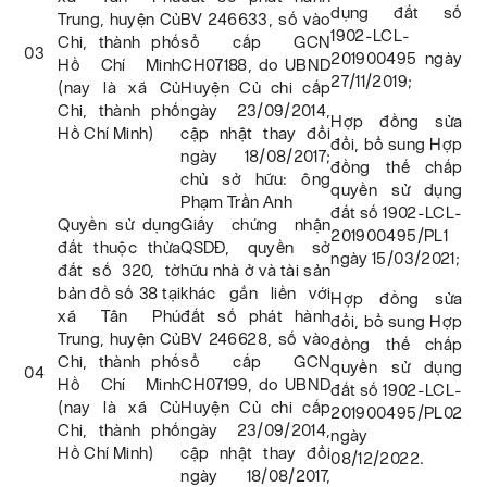
dụng đất số
Trung, huyện Củ
BV 246633, số vào
1902-LCL-
Chi, thành phố
sổ cấp GCN
03
201900495 ngày
Hồ Chí Minh
CH07188, do UBND
27/11/2019;
(nay là xã Củ
Huyện Củ chi cấp
Chi, thành phố
ngày 23/09/2014,
Hợp đồng sửa
Hồ Chí Minh)
cập nhật thay đổi
đổi, bổ sung Hợp
ngày 18/08/2017;
đồng thế chấp
chủ sở hữu: ông
quyền sử dụng
Phạm Trần Anh
đất số 1902-LCL-
Quyền sử dụng
Giấy chứng nhận
201900495/PL1
đất thuộc thửa
QSDĐ, quyền sở
ngày 15/03/2021;
đất số 320, tờ
hữu nhà ở và tài sản
bản đồ số 38 tại
khác gắn liền với
Hợp đồng sửa
xã Tân Phú
đất số phát hành
đổi, bổ sung Hợp
Trung, huyện Củ
BV 246628, số vào
đồng thế chấp
Chi, thành phố
sổ cấp GCN
quyền sử dụng
04
Hồ Chí Minh
CH07199, do UBND
đất số 1902-LCL-
(nay là xã Củ
Huyện Củ chi cấp
201900495/PL02
Chi, thành phố
ngày 23/09/2014,
ngày
Hồ Chí Minh)
cập nhật thay đổi
08/12/2022.
ngày 18/08/2017,