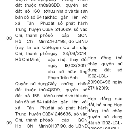
đất thuộc thửa
QSDĐ, quyền sở
đất số 160, tờ
hữu nhà ở và tài sản
bản đồ số 64 tại
khác gắn liền với
xã Tân Phú
đất số phát hành
Trung, huyện Củ
BV 246629, số vào
Chi, thành phố
sổ cấp GCN
08
Hồ Chí Minh
CH07198, do UBND
(nay là xã Củ
Huyện Củ chi cấp
Chi, thành phố
ngày 23/09/2014,
Hợp đồng thế
Hồ Chí Minh)
cập nhật thay đổi
chấp quyền sử
ngày 18/08/2017;
dụng đất số
chủ sở hữu: ông
1902-LCL-
Phạm Trần Anh
201900496 ngày
Quyền sử dụng
Giấy chứng nhận
27/11/2019;
đất thuộc thửa
QSDĐ, quyền sở
đất số 158, tờ
hữu nhà ở và tài sản
Hợp đồng sửa
bản đồ số 64 tại
khác gắn liền với
đổi, bổ sung Hợp
xã Tân Phú
đất số phát hành
đồng thế chấp
Trung, huyện Củ
BV 246636, số vào
quyền sử dụng
Chi, thành phố
sổ cấp GCN
09
đất số 1902-LCL-
Hồ Chí Minh
CH07190, do UBND
201900496/PL1