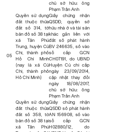
chủ sở hữu: ông
Phạm Trần Anh
Quyền sử dụng
Giấy chứng nhận
đất thuộc thửa
QSDĐ, quyền sở
đất số 314, tờ
hữu nhà ở và tài sản
bản đồ số 38 tại
khác gắn liền với
xã Tân Phú
đất số phát hành
Trung, huyện Củ
BV 246635, số vào
Chi, thành phố
sổ cấp GCN
05
Hồ Chí Minh
CH07191, do UBND
(nay là xã Củ
Huyện Củ chi cấp
Chi, thành phố
ngày 23/09/2014,
Hồ Chí Minh)
cập nhật thay đổi
ngày 18/08/2017,
chủ sở hữu: ông
Phạm Trần Anh
Quyền sử dụng
Giấy chứng nhận
đất thuộc thửa
QSDĐ số phát hành
đất số 358, tờ
AN 156908, số vào
bản đồ số 38 tại
sổ cấp GCN
xã Tân Phú
H02880/12, do