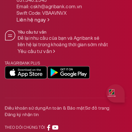
Email:
cskh@agribank.com.vn
Swift Code:
VBAAVNVX
Liên hệ ngay
Yêu cầu tư vấn
Để lại nhu cầu của bạn và Agribank sẽ
liên hệ lại trong khoảng thời gian sớm nhất
Yêu cầu tư vấn
TẢI AGRIBANK PLUS
Quý khách 
Điều khoản sử dụng
An toàn & Bảo mật
Sơ đồ trang
Đăng ký nhận tin
THEO DÕI CHÚNG TÔI