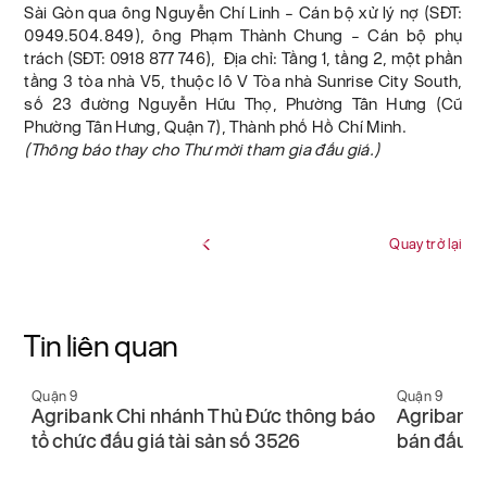
Sài Gòn qua ông Nguyễn Chí Linh – Cán bộ xử lý nợ (SĐT:
0949.504.849), ông Phạm Thành Chung – Cán bộ phụ
trách (SĐT: 0918 877 746), Địa chỉ: Tầng 1, tầng 2, một phần
tầng 3 tòa nhà V5, thuộc lô V Tòa nhà Sunrise City South,
số 23 đường Nguyễn Hữu Thọ, Phường Tân Hưng (Cũ
Phường Tân Hưng, Quận 7), Thành phố Hồ Chí Minh.
(Thông báo thay cho Thư mời tham gia đấu giá.)
Quay trở lại
Tin liên quan
Quận 9
Quận 9
Agribank Chi nhánh Thủ Đức thông báo
Agribank 
tổ chức đấu giá tài sản số 3526
bán đấu gi