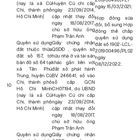
(nay là xã Củ
Huyện Củ chi cấp
ngày 15/03/2021;
Chi, thành phố
ngày 23/09/2014,
Hồ Chí Minh)
cập nhật thay đổi
Hợp đồng sửa
ngày 18/08/2017;
đổi, bổ sung Hợp
chủ sở hữu: ông
đồng thế chấp
Phạm Trần Anh
quyền sử dụng
Quyền sử dụng
Giấy chứng nhận
đất số 1902-LCL-
đất thuộc thửa
QSDĐ , quyền sở
201900496/PL02
đất số 157, tờ
hữu nhà ở và tài sản
ngày
bản đồ số 64 tại
khác gắn liền với
08/12/2022.
xã Tân Phú
đất số phát hành
Trung, huyện Củ
BV 246641, số vào
Chi, thành phố
sổ cấp GCN
10
Hồ Chí Minh
CH07194, do UBND
(nay là xã Củ
Huyện Củ chi cấp
Chi, thành phố
ngày 23/09/2014,
Hồ Chí Minh)
cập nhật thay đổi
ngày 18/08/2017,
chủ sở hữu: ông
Phạm Trần Anh
Quyền sử dụng
Giấy chứng nhận