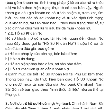
(bao gồm khoản nợ, tình trạng pháp lý kể cả các rủi ro (nếu
có) và bán theo hiện trạng thực tế có sao bán vậy. Người
tham gia đấu giá khoản nợ có trách nhiệm tự xem xét, tìm
hiểu chi tiết các hồ sơ khoản nợ và tự xác định tình trạng
của khoản nợ, tài sản đảm bảo... theo hiện trạng thực tế, tự
xác định và chịu mọi rủi ro sau khi đã mua khoản nợ.
1.2.2. Hồ sơ Khoản Nợ:
Hồ sơ khoản nợ gồm các tài liệu liên quan đến Khoản Nợ
(sau đây được gọi là “Hồ Sơ Khoản Nợ”) thuộc hồ sơ tài
sản đưa ra đấu giá, bao gồm:
a) Hồ sơ pháp lý của bên nợ, bên bảo đảm;
b) Hồ sơ tín dụng;
c) Hồ sơ biện pháp bảo đảm, tài sản bảo đảm;
d) Hồ sơ khác liên quan đến Khoản Nợ.
e)Danh mục chi tiết Hồ Sơ Khoản Nợ tại Phụ lục kèm theo
Thông báo này. Khi thực hiện bàn giao Hồ Sơ Khoản Nợ
cho người mua tài sản đấu giá, Agribank Chi nhánh Nam
Sài Gòn sẽ bàn giao theo “hình thức tài liệu” nêu cụ thể tại
Phụ lục).
3. Nơi lưu trữ hồ sơ khoản nợ:
Agribank Chi nhánh Nam Sài
Gòn, địa chỉ: Tầng 1, tầng 2, một phần tầng 3 toà nhà V5,