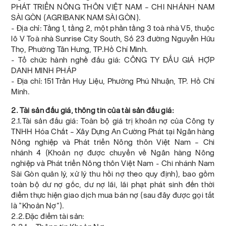
PHÁT TRIỂN NÔNG THÔN VIỆT NAM – CHI NHÁNH NAM
SÀI GÒN (AGRIBANK NAM SÀI GÒN).
- Địa chỉ: Tầng 1, tầng 2, một phần tầng 3 toà nhà V5, thuộc
lô V Toà nhà Sunrise City South, Số 23 đường Nguyễn Hữu
Thọ, Phường Tân Hưng, TP.Hồ Chí Minh.
- Tổ chức hành nghề đấu giá: CÔNG TY ĐẤU GIÁ HỢP
DANH MINH PHÁP
- Địa chỉ: 151 Trần Huy Liệu, Phường Phú Nhuận, TP. Hồ Chí
Minh.
2. Tài sản đấu giá, thông tin của tài sản đấu giá:
2.1.Tài sản đấu giá: Toàn bộ giá trị khoản nợ của Công ty
TNHH Hóa Chất – Xây Dựng An Cường Phát tại Ngân hàng
Nông nghiệp và Phát triển Nông thôn Việt Nam – Chi
nhánh 4 (Khoản nợ được chuyển về Ngân hàng Nông
nghiệp và Phát triển Nông thôn Việt Nam - Chi nhánh Nam
Sài Gòn quản lý, xử lý thu hồi nợ theo quy định), bao gồm
toàn bộ dư nợ gốc, dư nợ lãi, lãi phạt phát sinh đến thời
điểm thực hiện giao dịch mua bán nợ (sau đây được gọi tắt
là “Khoản Nợ”).
2.2.Đặc điểm tài sản: