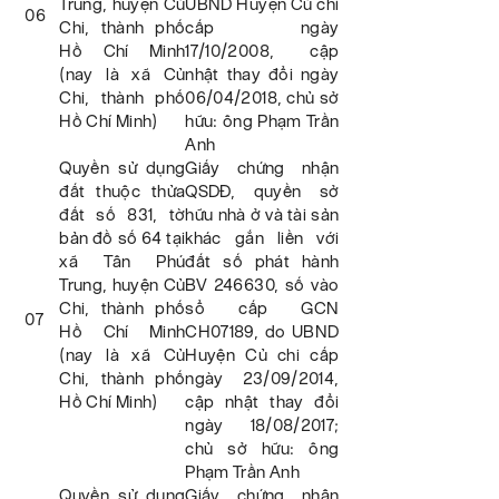
Trung, huyện Củ
UBND Huyện Củ chi
06
Chi, thành phố
cấp ngày
Hồ Chí Minh
17/10/2008, cập
(nay là xã Củ
nhật thay đổi ngày
Chi, thành phố
06/04/2018, chủ sở
Hồ Chí Minh)
hữu: ông Phạm Trần
Anh
Quyền sử dụng
Giấy chứng nhận
đất thuộc thửa
QSDĐ, quyền sở
đất số 831, tờ
hữu nhà ở và tài sản
bản đồ số 64 tại
khác gắn liền với
xã Tân Phú
đất số phát hành
Trung, huyện Củ
BV 246630, số vào
Chi, thành phố
sổ cấp GCN
07
Hồ Chí Minh
CH07189, do UBND
(nay là xã Củ
Huyện Củ chi cấp
Chi, thành phố
ngày 23/09/2014,
Hồ Chí Minh)
cập nhật thay đổi
ngày 18/08/2017;
chủ sở hữu: ông
Phạm Trần Anh
Quyền sử dụng
Giấy chứng nhận