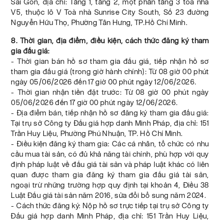
Sài Gòn, địa chỉ: Tầng 1, tầng 2, một phần tầng 3 toà nhà
V5, thuộc lô V Toà nhà Sunrise City South, Số 23 đường
Nguyễn Hữu Thọ, Phường Tân Hưng, TP.Hồ Chí Minh.
8. Thời gian, địa điểm, điều kiện, cách thức đăng ký tham
gia đấu giá:
- Thời gian bán hồ sơ tham gia đấu giá, tiếp nhận hồ sơ
tham gia đấu giá (trong giờ hành chính): Từ 08 giờ 00 phút
ngày 05/06/2026 đến 17 giờ 00 phút ngày 12/06/2026.
- Thời gian nhận tiền đặt trước: Từ 08 giờ 00 phút ngày
05/06/2026 đến 17 giờ 00 phút ngày 12/06/2026.
- Địa điểm bán, tiếp nhận hồ sơ đăng ký tham gia đấu giá:
Tại trụ sở Công ty Đấu giá hợp danh Minh Pháp, địa chỉ: 151
Trần Huy Liệu, Phường Phú Nhuận, TP. Hồ Chí Minh.
- Điều kiện đăng ký tham gia: Các cá nhân, tổ chức có nhu
cầu mua tài sản, có đủ khả năng tài chính, phù hợp với quy
định pháp luật về đấu giá tài sản và pháp luật khác có liên
quan được tham gia đăng ký tham gia đấu giá tài sản,
ngoại trừ những trường hợp quy định tại khoản 4, Điều 38
Luật Đấu giá tài sản năm 2016, sửa đổi bổ sung năm 2024.
- Cách thức đăng ký: Nộp hồ sơ trực tiếp tại trụ sở Công ty
Đấu giá hợp danh Minh Pháp, địa chỉ: 151 Trần Huy Liệu,