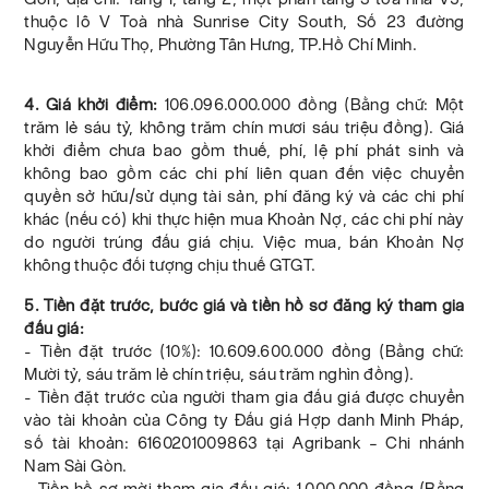
thuộc lô V Toà nhà Sunrise City South, Số 23 đường
Nguyễn Hữu Thọ, Phường Tân Hưng, TP.Hồ Chí Minh.
4. Giá khởi điểm:
106.096.000.000 đồng (Bằng chữ: Một
trăm lẻ sáu tỷ, không trăm chín mươi sáu triệu đồng). Giá
khởi điểm chưa bao gồm thuế, phí, lệ phí phát sinh và
không bao gồm các chi phí liên quan đến việc chuyển
quyền sở hữu/sử dụng tài sản, phí đăng ký và các chi phí
khác (nếu có) khi thực hiện mua Khoản Nợ, các chi phí này
do người trúng đấu giá chịu. Việc mua, bán Khoản Nợ
không thuộc đối tượng chịu thuế GTGT.
5. Tiền đặt trước, bước giá và tiền hồ sơ đăng ký tham gia
đấu giá:
- Tiền đặt trước (10%): 10.609.600.000 đồng (Bằng chữ:
Mười tỷ, sáu trăm lẻ chín triệu, sáu trăm nghìn đồng).
- Tiền đặt trước của người tham gia đấu giá được chuyển
vào tài khoản của Công ty Đấu giá Hợp danh Minh Pháp,
số tài khoản: 6160201009863 tại Agribank – Chi nhánh
Nam Sài Gòn.
- Tiền hồ sơ mời tham gia đấu giá: 1.000.000 đồng (Bằng