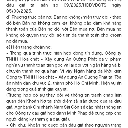
đấu giá tài sản số 09/2025/HĐDVĐGTS ngày
05/03/2025.
d) Phương thức bán nợ: Bán nợ không/miễn truy đòi - theo
đó bên Bán nợ không cam kết, không bảo đảm khả năng
thanh toán của Bên nợ đối với Bên mua nợ; Bên mua nợ
không có quyền truy đòi số tiền đã thanh toán cho khoản
nợ đã mua.
e) Hiện trạng khoản nợ:
- Trong quá trình thực hiện hợp đồng tín dụng, Công ty
TNHH Hóa chất – Xây dựng An Cường Phát đã vi phạm
nghĩa vụ thanh toán tiền gốc và lãi đối với Ngân hàng và bị
chuyển thành nợ quá hạn. Vì vậy Ngân hàng đã khởi kiện
Công ty TNHH Hóa chất – Xây dựng An Cường Phát tại Tòa
án nhân dân khu vực 2, thành phố Hồ Chí Minh. Hiện vụ án
đang trong quá trình giải quyết.
(Trường hợp có sự thay đổi về thông tin tranh chấp liên
quan đến Khoản Nợ tại thời điểm tài sản được đưa ra đấu
giá, Agribank Chi nhánh Nam Sài Gòn sẽ cập nhật thông tin
cho Công ty đấu giá hợp danh Minh Pháp để cung cấp cho
người đăng ký tham gia đấu giá).
- Ghi chú: Khoản nợ được bán đấu giá theo nguyên trạng