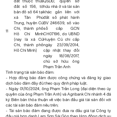
đất thuộc thửa
QSDĐ, quyền sở
đất số 156, tờ
hữu nhà ở và tài sản
bản đồ số 64 tại
khác gắn liền với
xã Tân Phú
đất số phát hành
Trung, huyện Củ
BV 246639, số vào
Chi, thành phố
sổ cấp GCN
11
Hồ Chí Minh
CH07196, do UBND
(nay là xã Củ
Huyện Củ chi cấp
Chi, thành phố
ngày 23/09/2014,
Hồ Chí Minh)
cập nhật thay đổi
ngày 18/08/2017,
chủ sở hữu: ông
Phạm Trần Anh
Tình trạng tài sản bảo đảm:
- Hợp đồng bảo đảm được công chứng và đăng ký giao
dịch bảo đảm đầy đủ theo quy định pháp luật.
- Ngày 01/10/2024, ông Phạm Trần Long (đại diện theo ủy
quyền của ông Phạm Trần Anh) và Agribank Chi nhánh 4 đã
ký Biên bản thỏa thuận về việc bán đấu giá tài sản đối với
các tài sản bảo đảm nêu trên;
- Tài sản bảo đảm đang được đưa ra đấu giá tại Công ty
đấu giá hợp danh Lam Sơn Sài Gòn theo Hợp đồng dịch vụ