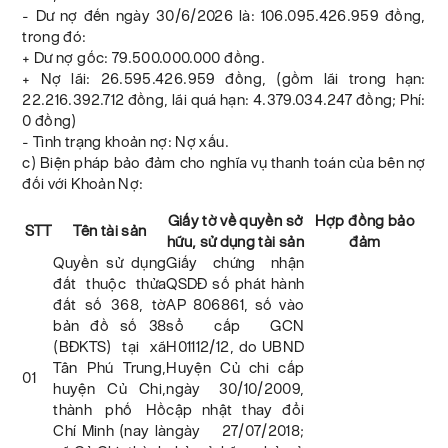
- Dư nợ đến ngày 30/6/2026 là: 106.095.426.959 đồng,
trong đó:
+ Dư nợ gốc: 79.500.000.000 đồng.
+ Nợ lãi: 26.595.426.959 đồng, (gồm lãi trong hạn:
22.216.392.712 đồng, lãi quá hạn: 4.379.034.247 đồng; Phí:
0 đồng)
- Tình trạng khoản nợ: Nợ xấu.
c) Biện pháp bảo đảm cho nghĩa vụ thanh toán của bên nợ
đối với Khoản Nợ:
Giấy tờ về quyền sở
Hợp đồng bảo
STT
Tên tài sản
hữu, sử dụng tài sản
đảm
Quyền sử dụng
Giấy chứng nhận
đất thuộc thửa
QSDĐ số phát hành
đất số 368, tờ
AP 806861, số vào
bản đồ số 38
sổ cấp GCN
(BĐKTS) tại xã
H01112/12, do UBND
Tân Phú Trung,
Huyện Củ chi cấp
01
huyện Củ Chi,
ngày 30/10/2009,
thành phố Hồ
cập nhật thay đổi
Chí Minh (nay là
ngày 27/07/2018;