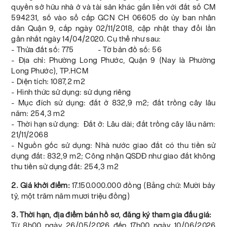
quyền sở hữu nhà ở và tài sản khác gắn liền với đất số CM
594231, số vào sổ cấp GCN CH 06605 do ủy ban nhân
dân Quận 9, cấp ngày 02/11/2018, cập nhật thay đổi lần
gần nhất ngày 14/04/2020. Cụ thể như sau:
- Thửa đất số: 775 - Tờ bản đồ số: 56
- Địa chỉ: Phường Long Phước, Quận 9 (Nay là Phường
Long Phước), TP.HCM
- Diện tích: 1087,2 m2
- Hình thức sử dụng: sử dụng riêng
- Mục đích sử dụng: đất ở 832,9 m2; đất trồng cây lâu
năm: 254,3 m2
- Thời hạn sử dụng: Đất ở: Lâu dài; đất trồng cây lâu năm:
21/11/2068
- Nguồn gốc sử dụng: Nhà nước giao đất có thu tiền sử
dụng đất: 832,9 m2; Công nhận QSDĐ như giao đất không
thu tiền sử dụng đất: 254,3 m2
2. Giá khởi điểm:
17.150.000.000 đồng (Bằng chữ: Mười bảy
tỷ, một trăm năm mươi triệu đồng)
3. Thời hạn, địa điểm bán hồ sơ, đăng ký tham gia đấu giá:
Từ 8h00 ngày 26/05/2026 đến 17h00 ngày 10/06/2026