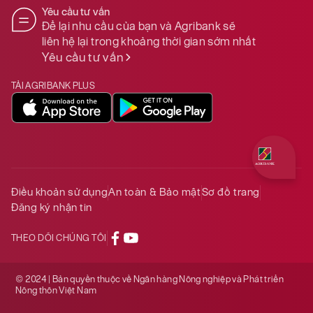
Yêu cầu tư vấn
Để lại nhu cầu của bạn và Agribank sẽ
liên hệ lại trong khoảng thời gian sớm nhất
Yêu cầu tư vấn
TẢI AGRIBANK PLUS
Quý khách 
Điều khoản sử dụng
An toàn & Bảo mật
Sơ đồ trang
Đăng ký nhận tin
THEO DÕI CHÚNG TÔI
© 2024 | Bản quyền thuộc về Ngân hàng Nông nghiệp và Phát triển
Nông thôn Việt Nam