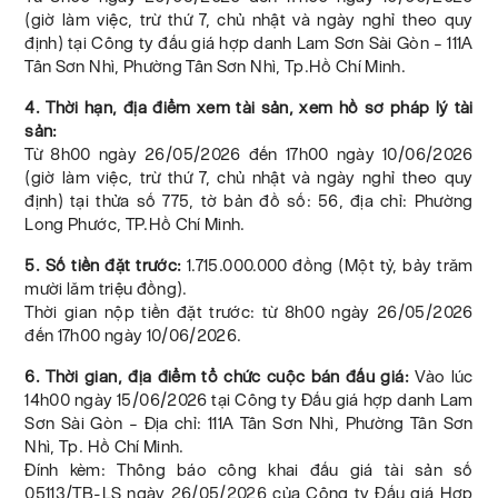
(giờ làm việc, trừ thứ 7, chủ nhật và ngày nghỉ theo quy
định) tại Công ty đấu giá hợp danh Lam Sơn Sài Gòn – 111A
Tân Sơn Nhì, Phường Tân Sơn Nhì, Tp.Hồ Chí Minh.
4. Thời hạn, địa điểm xem tài sản, xem hồ sơ pháp lý tài
sản:
Từ 8h00 ngày 26/05/2026 đến 17h00 ngày 10/06/2026
(giờ làm việc, trừ thứ 7, chủ nhật và ngày nghỉ theo quy
định) tại thửa số 775, tờ bản đồ số: 56, địa chỉ: Phường
Long Phước, TP.Hồ Chí Minh.
5. Số tiền đặt trước:
1.715.000.000 đồng (Một tỷ, bảy trăm
mười lăm triệu đồng).
Thời gian nộp tiền đặt trước: từ 8h00 ngày 26/05/2026
đến 17h00 ngày 10/06/2026.
6. Thời gian, địa điểm tổ chức cuộc bán đấu giá:
Vào lúc
14h00 ngày 15/06/2026 tại Công ty Đấu giá hợp danh Lam
Sơn Sài Gòn – Địa chỉ: 111A Tân Sơn Nhì, Phường Tân Sơn
Nhì, Tp. Hồ Chí Minh.
Đính kèm: Thông báo công khai đấu giá tài sản số
05113/TB-LS ngày 26/05/2026 của Công ty Đấu giá Hợp