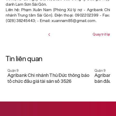
danh Lam Sơn Sài Gòn.
Liên hệ: Phạm Xuân Nam (Phòng Xử lý nợ - Agribank Chi
nhánh Trung tâm Sài Gòn). Điện thoại: 0902202399 - Fax:
(028) 38245443; - Email: xuannam85@gmail.com.
Quay trở lại
Tin liên quan
Quận 9
Quận 9
Agribank Chi nhánh Thủ Đức thông báo
Agribank 
tổ chức đấu giá tài sản số 3526
bán đấu gi