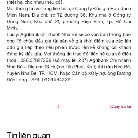
thiệt hại cho nhau (nếu có).
Mọi thông tin vui lòng liên hệ tại: Công ty Đấu giá Hợp danh
Miền Nam; Địa chỉ: số 72 đường 36, Khu nhà ở Công ty
Đông Nam, Khu phố 21, phường Hiệp Bình, Tp. Hồ Chí
Minh.
Lưu ý: Agribank chi nhánh Nhà Bè sẽ có văn bản thông báo
cho Tổ chức đấu giá tài sản về giá khởi điểm của các lần
đấu giá tiếp theo nếu phiên trước liền kề không có khách
đăng ký đấu giá. Mọi thông tin trao đổi liên hệ qua số điện
thoại: 028.37827358 (số máy lẻ: 207) Agribank Chi nhánh
Nhà Bè – Địa chỉ: 18 Huỳnh Tấn Phát, Kp.7, thị trấn Nhà Bè,
huyện Nhà Bè, TP. HCM. hoặc Cán bộ xử lý nợ: ông Dương
Đức Long - SĐT: 0909484239.
Quay trở lại
Tin liên quan