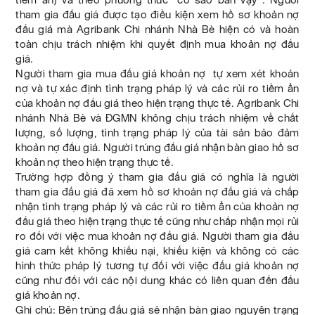
tham gia đấu giá được tạo điều kiện xem hồ sơ khoản nợ
đấu giá mà Agribank Chi nhánh Nhà Bè hiện có và hoàn
toàn chịu trách nhiệm khi quyết định mua khoản nợ đấu
giá.
Người tham gia mua đấu giá khoản nợ tự xem xét khoản
nợ và tự xác định tình trạng pháp lý và các rủi ro tiềm ẩn
của khoản nợ đấu giá theo hiện trạng thực tế. Agribank Chi
nhánh Nhà Bè và ĐGMN không chịu trách nhiệm về chất
lượng, số lượng, tình trạng pháp lý của tài sản bảo đảm
khoản nợ đấu giá. Người trúng đấu giá nhận bàn giao hồ sơ
khoản nợ theo hiện trạng thực tế.
Trường hợp đồng ý tham gia đấu giá có nghĩa là người
tham gia đấu giá đã xem hồ sơ khoản nợ đấu giá và chấp
nhận tình trạng pháp lý và các rủi ro tiềm ẩn của khoản nợ
đấu giá theo hiện trạng thực tế cũng như chấp nhận mọi rủi
ro đối với việc mua khoản nợ đấu giá. Người tham gia đấu
giá cam kết không khiếu nại, khiếu kiện và không có các
hình thức pháp lý tương tự đối với việc đấu giá khoản nợ
cũng như đối với các nội dung khác có liên quan đến đấu
giá khoản nợ.
Ghi chú: Bên trúng đấu giá sẽ nhận bàn giao nguyên trạng