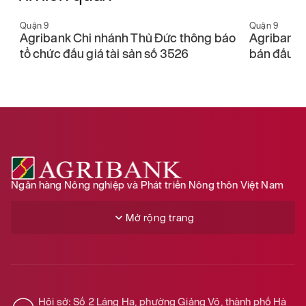
Quận 9
Quận 9
Agribank Chi nhánh Thủ Đức thông báo
Agribank 
tổ chức đấu giá tài sản số 3526
bán đấu gi
Ngân hàng Nông nghiệp và Phát triển Nông thôn Việt Nam
Mở rộng trang
Hội sở: Số 2 Láng Hạ, phường Giảng Võ, thành phố Hà