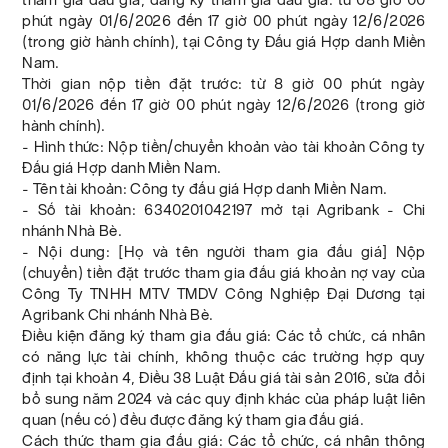
phút ngày 01/6/2026 đến 17 giờ 00 phút ngày 12/6/2026
(trong giờ hành chính), tại Công ty Đấu giá Hợp danh Miền
Nam.
Thời gian nộp tiền đặt trước: từ 8 giờ 00 phút ngày
01/6/2026 đến 17 giờ 00 phút ngày 12/6/2026 (trong giờ
hành chính).
- Hình thức: Nộp tiền/chuyển khoản vào tài khoản Công ty
Đấu giá Hợp danh Miền Nam.
- Tên tài khoản: Công ty đấu giá Hợp danh Miền Nam.
- Số tài khoản: 6340201042197 mở tại Agribank - Chi
nhánh Nhà Bè.
- Nội dung: [Họ và tên người tham gia đấu giá] Nộp
(chuyển) tiền đặt trước tham gia đấu giá khoản nợ vay của
Công Ty TNHH MTV TMDV Công Nghiệp Đại Dương tại
Agribank Chi nhánh Nhà Bè.
Điều kiện đăng ký tham gia đấu giá: Các tổ chức, cá nhân
có năng lực tài chính, không thuộc các trường hợp quy
định tại khoản 4, Điều 38 Luật Đấu giá tài sản 2016, sửa đổi
bổ sung năm 2024 và các quy định khác của pháp luật liên
quan (nếu có) đều được đăng ký tham gia đấu giá.
Cách thức tham gia đấu giá: Các tổ chức, cá nhân thông