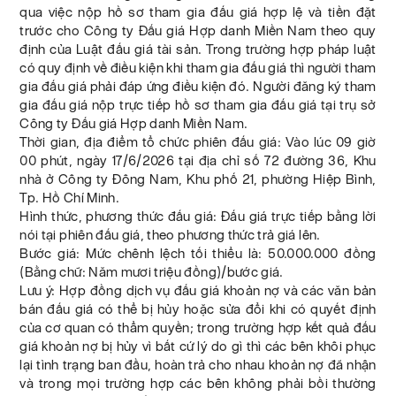
qua việc nộp hồ sơ tham gia đấu giá hợp lệ và tiền đặt
trước cho Công ty Đấu giá Hợp danh Miền Nam theo quy
định của Luật đấu giá tài sản. Trong trường hợp pháp luật
có quy định về điều kiện khi tham gia đấu giá thì người tham
gia đấu giá phải đáp ứng điều kiện đó. Người đăng ký tham
gia đấu giá nộp trực tiếp hồ sơ tham gia đấu giá tại trụ sở
Công ty Đấu giá Hợp danh Miền Nam.
Thời gian, địa điểm tổ chức phiên đấu giá: Vào lúc 09 giờ
00 phút, ngày 17/6/2026 tại địa chỉ số 72 đường 36, Khu
nhà ở Công ty Đông Nam, Khu phố 21, phường Hiệp Bình,
Tp. Hồ Chí Minh.
Hình thức, phương thức đấu giá: Đấu giá trực tiếp bằng lời
nói tại phiên đấu giá, theo phương thức trả giá lên.
Bước giá: Mức chênh lệch tối thiểu là: 50.000.000 đồng
(Bằng chữ: Năm mươi triệu đồng)/bước giá.
Lưu ý: Hợp đồng dịch vụ đấu giá khoản nợ và các văn bản
bán đấu giá có thể bị hủy hoặc sửa đổi khi có quyết định
của cơ quan có thẩm quyền; trong trường hợp kết quả đấu
giá khoản nợ bị hủy vì bất cứ lý do gì thì các bên khôi phục
lại tình trạng ban đầu, hoàn trả cho nhau khoản nợ đã nhận
và trong mọi trường hợp các bên không phải bồi thường