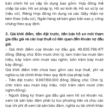
bản chính hồ sơ cấp tín dụng bao gồm: Hợp đồng thế
chấp tài sản; Hồ sơ pháp lý; Hồ sơ kinh tế; Hồ sơ xử lý nợ
(nếu có). Riêng Hợp đồng tín dụng và các Giấy nhận nợ
kèm theo (nếu có), Ngân hàng sẽ bàn giao bản sao y, công
chứng theo quy định.
3. Giá khởi điểm, tiền đặt trước, tiền bán hồ sơ mời tham
gia đấu giá và các loại thuế có liên quan đến khoản nợ đấu
giá.
- Giá khởi điểm của khoản nợ đấu giá: 49.835.796.477
đồng (Bằng chữ: Bốn mươi chín tỷ, tám trăm ba mươi lăm
triệu, bảy trăm chín mươi sáu nghìn, bốn trăm bảy mươi
bảy đồng).
Giá khởi điểm trên chưa bao gồm các loại thuế, phí và
nghĩa vụ tài chính khác theo quy định của pháp luật.
- Tiền đặt trước: 9.967.159.000 đồng (Bằng chữ: Chín tỷ,
chín trăm sáu mươi bảy triệu, một trăm năm mươi chín
nghìn đồng).
- Người đăng ký tham gia đấu giá xem hồ sơ khoản nợ,
xem tài sản bảo đảm phải tự túc phương tiện và chịu các
loại chi phí đi xem tài sản bảo đảm, nghĩa vụ tài chính khác