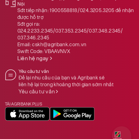
Nội
Sđt tiếp nhận:
1900558818/024.3205.3205
để nhận
được hỗ trợ
Sđt gọi ra:
024.2233.2345/037.353.2345/037.348.2345/
037.346.2345
Email:
cskh@agribank.com.vn
Swift Code:
VBAAVNVX
Liên hệ ngay
Yêu cầu tư vấn
Để lại nhu cầu của bạn và Agribank sẽ
liên hệ lại trong khoảng thời gian sớm nhất
Yêu cầu tư vấn
TẢI AGRIBANK PLUS