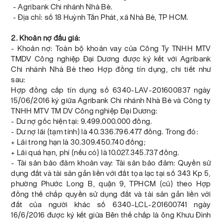
- Agribank Chi nhánh Nhà Bè.
- Địa chỉ: số 18 Huỳnh Tấn Phát, xã Nhà Bè, TP HCM.
2. Khoản nợ đấu giá:
- Khoản nợ: Toàn bộ khoản vay của Công Ty TNHH MTV
TMDV Công nghiệp Đại Dương được ký kết với Agribank
Chi nhánh Nhà Bè theo Hợp đồng tín dụng, chi tiết như
sau:
Hợp đồng cấp tín dụng số 6340-LAV-201600837 ngày
15/06/2016 ký giữa Agribank Chi nhánh Nhà Bè và Công ty
TNHH MTV TM DV Công nghiệp Đại Dương:
- Dư nợ gốc hiện tại: 9.499.000.000 đồng.
- Dư nợ lãi (tạm tính) là 40.336.796.477 đồng. Trong đó:
+ Lãi trong hạn là 30.309.450.740 đồng;
+ Lãi quá hạn, phí (nếu có) là 10.027.345.737 đồng.
- Tài sản bảo đảm khoản vay: Tài sản bảo đảm: Quyền sử
dụng đất và tài sản gắn liền với đất tọa lạc tại số 343 Kp 5,
phường Phước Long B, quận 9, TPHCM (cũ) theo Hợp
đồng thế chấp quyền sử dụng đất và tài sản gắn liền với
đất của người khác số 6340-LCL-201600741 ngày
16/6/2016 được ký kết giữa Bên thế chấp là ông Khưu Đình