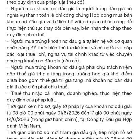
theo quy định của pháp luật (nếu có).
- Người mua khoản nợ đấu giá là người trúng đấu giá có
nghĩa vụ thanh toán lệ phí công chứng Hợp đồng mua bán
khoản nợ đấu giá và tự liên hệ với cơ quan chức năng để
thực hiện thủ tục thay đổi bên vay, bên nhận thế chấp theo
quy định pháp luật.
- Người mua trúng khoản nợ đấu giá tự liên hệ với cơ quan
chức năng để thực hiện thủ tục kê khai và có nghĩa vụ nộp
các loại thuế, phí, nghĩa vụ tài chính khác từ việc chuyển
nhượng khoản nợ đấu giá (nếu có).
- Người mua trúng khoản nợ đấu giá phải chịu trách nhiệm
nộp thuế giá trị gia tăng trong trường hợp giá khởi điểm
chưa bao gồm thuế giá trị gia tăng mà khoản nợ bán đấu
giá thuộc diện phải chịu thuế.
- Thuế thu nhập cá nhân, doanh nghiệp: thực hiện theo
quy định của pháp luật.
Thời gian xem hồ sơ, giấy tờ pháp lý của khoản nợ đấu giá:
từ 08 giờ 00 phút ngày 01/6/2026 đến 17 giờ 00 phút ngày
12/6/2026 (trong giờ hành chính), tại Công ty Đấu giá Hợp
danh Miền Nam.
Thời gian bán hồ sơ mời tham gia đấu giá, tiếp nhận hồ sơ
tham gia đấu giá, đăng ký tham gia đấu giá: từ 08 giờ 00