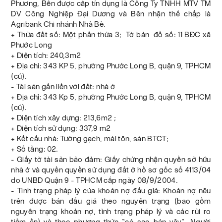
Phương, Bên được cấp tín dụng là Công Ty TNHH MTV TM
DV Công Nghiệp Đại Dương và Bên nhận thế chấp là
Agribank Chi nhánh Nhà Bè.
+ Thửa đất số: Một phần thửa 3; Tờ bản đồ số: 11 BĐC xã
Phước Long
+ Diện tích: 240,3m2
+ Địa chỉ: 343 KP 5, phường Phước Long B, quận 9, TPHCM
(cũ).
- Tài sản gắn liền với đất: nhà ở
+ Địa chỉ: 343 Kp 5, phường Phước Long B, quận 9, TPHCM
(cũ).
+ Diện tích xây dựng: 213,6m2 ;
+ Diện tích sử dụng: 337,9 m2
+ Kết cấu nhà: Tường gạch, mái tôn, sàn BTCT;
+ Số tầng: 02.
- Giấy tờ tài sản bảo đảm: Giấy chứng nhận quyền sở hữu
nhà ở và quyền quyền sử dụng đất ở hồ sơ gốc số 4113/04
do UNBD Quận 9 - TPHCM cấp ngày 08/9/2004.
- Tình trạng pháp lý của khoản nợ đấu giá: Khoản nợ nêu
trên được bán đấu giá theo nguyên trạng (bao gồm
nguyên trạng khoản nợ, tình trạng pháp lý và các rủi ro
tiềm ẩn) và theo phương thức “có sao bán vậy”. Người