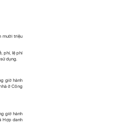
 mười triệu
 phí, lệ phí
 sử dụng.
ng giờ hành
 nhà ở Công
ng giờ hành
giá Hợp danh