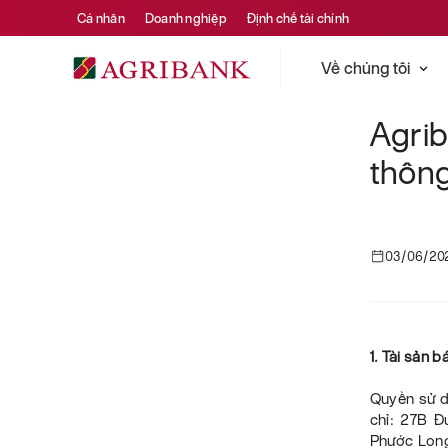
Cá nhân
Doanh nghiệp
Định chế tài chính
Về chúng tôi
Agri
thông
03/06/20
1. Tài sản 
Quyền sử dụ
chỉ: 27B Đ
Phước Long