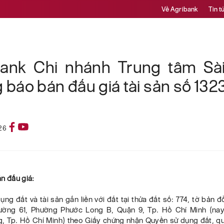
Về Agribank
Tin t
bank Chi nhánh Trung tâm Sà
 báo bán đấu giá tài sản số 132
26
bán đấu giá:
ng đất và tài sản gắn liền với đất tại thửa đất số: 774, tờ bản đồ
ường 61, Phường Phước Long B, Quận 9, Tp. Hồ Chí Minh (na
, Tp. Hồ Chí Minh) theo Giấy chứng nhận Quyền sử dụng đất, q