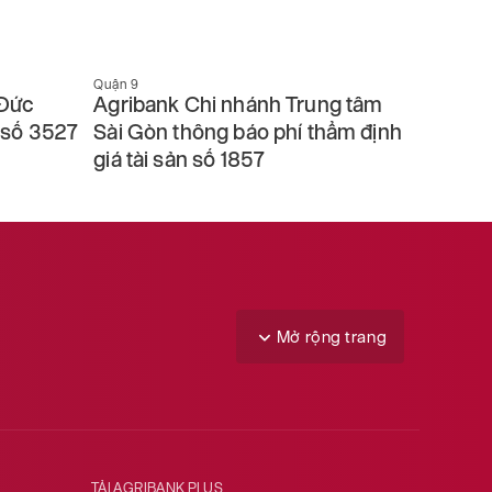
Quận 9
Quận 9
 Đức
Agribank Chi nhánh Trung tâm
Agriba
n số 3527
Sài Gòn thông báo phí thẩm định
Sài Gò
giá tài sản số 1857
sản số
Mở rộng trang
TẢI AGRIBANK PLUS