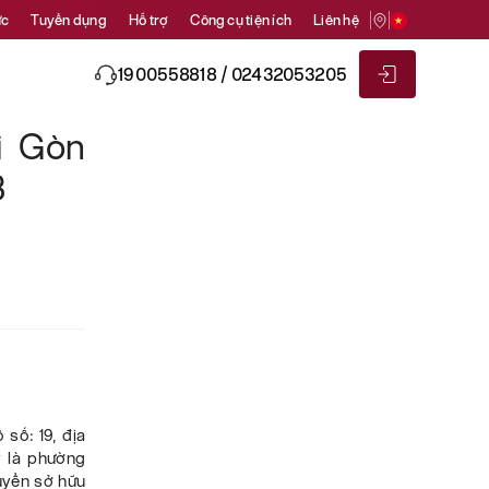
ức
Tuyển dụng
Hỗ trợ
Công cụ tiện ích
Liên hệ
1900558818 / 02432053205
i Gòn
3
 số: 19, địa
y là phường
uyển sở hữu