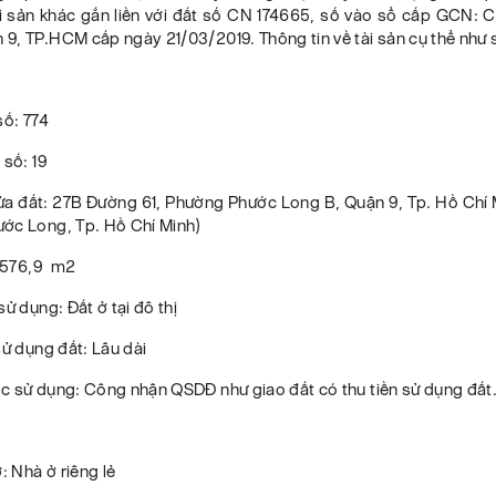
ài sản khác gắn liền với đất số CN 174665, số vào sổ cấp GCN: 
9, TP.HCM cấp ngày 21/03/2019. Thông tin về tài sản cụ thể như 
số: 774
 số: 19
hửa đất: 27B Đường 61, Phường Phước Long B, Quận 9, Tp. Hồ Chí 
ớc Long, Tp. Hồ Chí Minh)
: 576,9 m2
sử dụng: Đất ở tại đô thị
sử dụng đất: Lâu dài
c sử dụng: Công nhận QSDĐ như giao đất có thu tiền sử dụng đất
: Nhà ở riêng lẻ