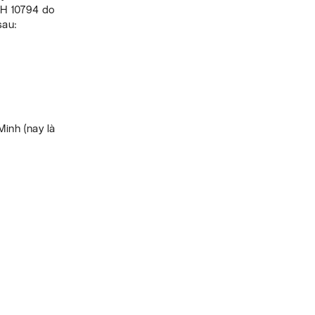
CH 10794 do
sau:
Minh (nay là
.