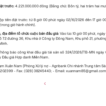
đặt trước:
4.221.000.000 đồng (Bằng chữ: Bốn tỷ, hai trăm hai mươ
ộp tiền đặt trước: từ 8 giờ 00 phút ngày 02/6/2026 đến 17 giờ 
trong giờ hành chính).
n, địa điểm tổ chức cuộc bán đấu giá:
Vào lúc 10 giờ 00 phút, ngà
 số 72 đường 36, Khu nhà ở Công ty Đông Nam, Khu phố 21, phườn
Minh.
Thông báo công khai đấu giá tài sản số 324/2026/TB-MN ngày
y Đấu giá Hợp danh Miền Nam.
hạm Xuân Nam (Phòng Xử lý nợ - Agribank Chi nhánh Trung tâm Sài
2202399 - Fax: (028) 38245443; - Email: xuannam85@gmail.com