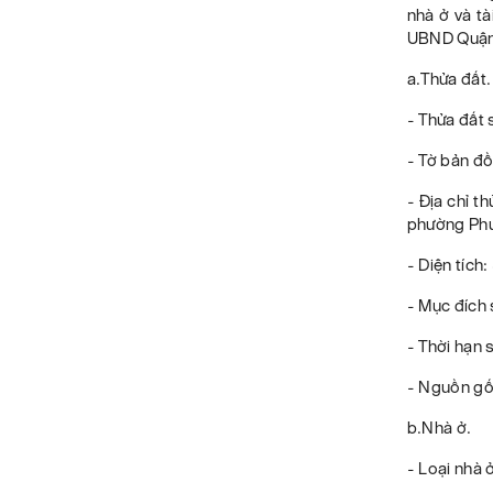
nhà ở và t
UBND Quận 
a.Thửa đất.
- Thửa đất 
- Tờ bản đồ
- Địa chỉ t
phường Phư
- Diện tích
- Mục đích 
- Thời hạn 
- Nguồn gố
b.Nhà ở.
- Loại nhà ở