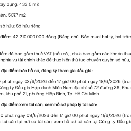
h xây dựng: 433,5 m2
 sàn: 507,7 m2
 sở hữu: Sở hữu riêng
 điểm:
42.210.000.000 đồng (Bằng chữ: Bốn mươi hai tỷ, hai trăm
điểm đã bao gồm thuế VAT (nếu có), chưa bao gồm các khoản thuế,
 nghĩa vụ tài chính khác để thực hiện thủ tục chuyển quyền sở hữu,
, địa điểm bán hồ sơ, đăng ký tham gia đấu giá:
0 phút ngày 02/6/2026 đến 17 giờ 00 phút ngày 18/6/2026 (tro
i Công ty Đấu giá Hợp danh Miền Nam địa chỉ số 72 đường 36, Khu
m, khu phố 21, phường Hiệp Bình, Tp. Hồ Chí Minh.
, địa điểm xem tài sản, xem hồ sơ pháp lý tài sản:
00 phút ngày 09/6/2026 đến 17 giờ 00 phút ngày 11/6/2026 (tro
 tài sản tại nơi có tài sản, xem hồ sơ tài sản tại Công ty Đấu 