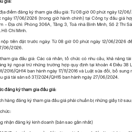
u giá:
 địa điểm đăng ký tham gia đấu giá: Từ 08 giờ 00 phút ngày 12/06
t ngày 17/06/2026 (trong giờ hành chính) tại Công ty đấu giá h
am – Địa chỉ: Phòng 306A, Tầng 3, Toà nhà Bình Minh, Số 2 Thi S
.Hồ Chí Minh.
n nộp tiền đặt trước ngày: Từ 08 giờ 00 phút ngày 12/06/2026 đế
17/06/2026.
 tham gia đấu giá: Các cá nhân, tổ chức có nhu cầu, khả năng tà
ng ký ngoại trừ những trường hợp quy định tại khoản 4 Điều 38 
01/2016/QH14 ban hành ngày 17/11/2016 và Luật sửa đổi, bổ sung
ấu giá tài sản số 37/2024/QH15 ban hành ngày 27/06/2024.
ức đăng ký tham gia đấu giá:
h hàng đăng ký tham gia đấu giá phải chuẩn bị những giấy tờ sau
 chức:
ng nhận đăng ký kinh doanh (bản sao gần nhất)