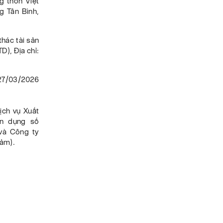
g thôn Việt
g Tân Bình,
hác tài sản
), Địa chỉ:
27/03/2026
ch vụ Xuất
ín dụng số
và Công ty
đảm).