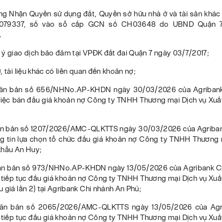
ng Nhận Quyền sử dụng đất, Quyền sở hữu nhà ở và tài sản khác g
V079337, số vào sổ cấp GCN số CH03648 do UBND Quận 7
.
 ý giao dịch bảo đảm tại VPĐK đất đai Quận 7 ngày 03/7/2017;
, tài liệu khác có liên quan đến khoản nợ;
Văn bản số 656/NHNo.AP-KHDN ngày 30/03/2026 của Agribank
việc bán đấu giá khoản nợ Công ty TNHH Thương mại Dịch vụ Xuấ
văn bản số 1207/2026/AMC-QLKTTS ngày 30/03/2026 của Agriba
ng tin lựa chọn tổ chức đấu giá khoản nợ Công ty TNHH Thương 
khẩu An Huy;
ăn bản số 973/NHNo.AP-KHDN ngày 13/05/2026 của Agribank C
c tiếp tục đấu giá khoản nợ Công ty TNHH Thương mại Dịch vụ Xuấ
 giá lần 2) tại Agribank Chi nhánh An Phú;
văn bản số 2065/2026/AMC-QLKTTS ngày 13/05/2026 của Ag
c tiếp tục đấu giá khoản nợ Công ty TNHH Thương mại Dịch vụ Xuấ