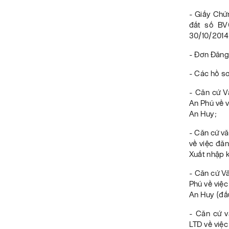
- Giấy Chứ
đất số B
30/10/2014
- Đơn Đăng
- Các hồ sơ
- Căn cứ 
An Phú về 
An Huy;
- Căn cứ 
về việc đă
Xuất nhập 
- Căn cứ V
Phú về việ
An Huy (đấu
- Căn cứ 
LTD về việ