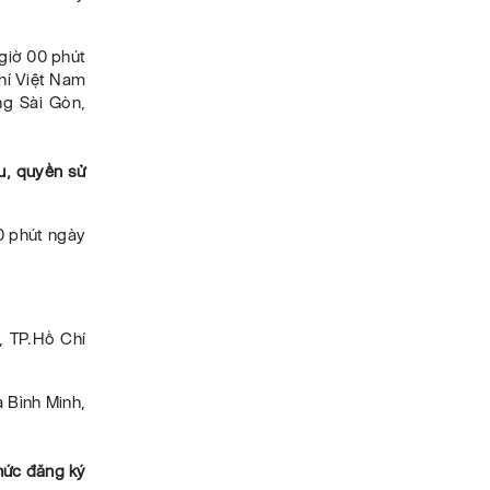
giờ 00 phút
hí Việt Nam
ng Sài Gòn,
u, quyền sử
0 phút ngày
, TP.Hồ Chí
 Bình Minh,
thức đăng ký