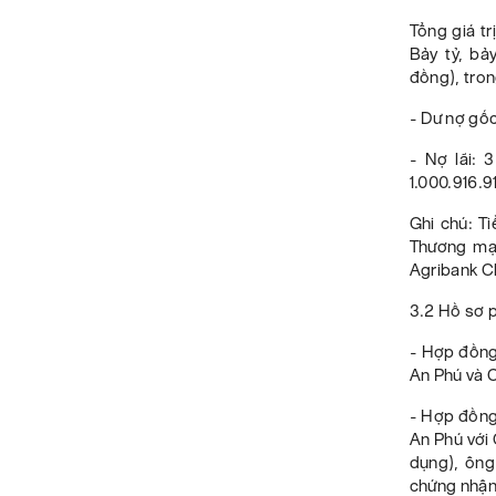
Tổng giá t
Bảy tỷ, bả
đồng), tron
- Dư nợ gố
- Nợ lãi: 
1.000.916.
Ghi chú: T
Thương mại
Agribank C
3.2 Hồ sơ 
- Hợp đồng
An Phú và 
- Hợp đồng
An Phú với
dụng), ông
chứng nhậ