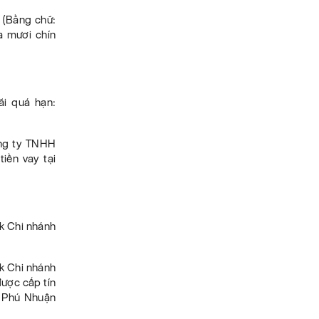
 (Bằng chữ:
a mươi chín
ãi quá hạn:
ông ty TNHH
iền vay tại
k Chi nhánh
k Chi nhánh
ược cấp tín
C Phú Nhuận