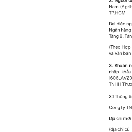
2. Người c
Nam (Agrib
TP.HCM
Đại diện n
Ngân hàng 
Tầng 8, Tầ
(Theo Hợp
và Văn bản
3. Khoản n
nhập khẩu
1606LAV20
TNHH Thươn
3.1 Thông t
Công ty TN
Địa chỉ mớ
(địa chỉ cũ