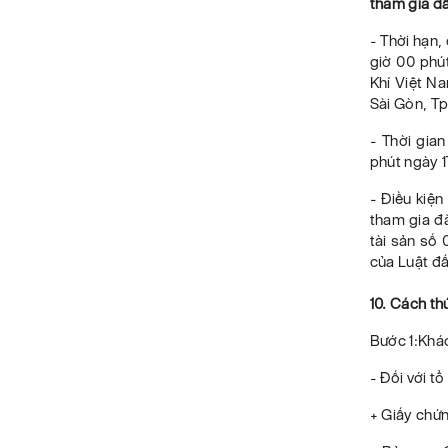
tham gia đấ
- Thời hạn,
giờ 00 phú
Khí Việt N
Sài Gòn, Tp
- Thời gia
phút ngày 
- Điều kiện
tham gia đă
tài sản số 
của Luật đ
10. Cách th
Bước 1:Khác
- Đối với tổ
+ Giấy chứ