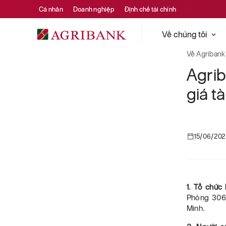
Cá nhân
Doanh nghiệp
Định chế tài chính
Về chúng tôi
Về Agribank
Agri
giá t
15/06/20
1. Tổ chức
Phòng 306A
Minh.