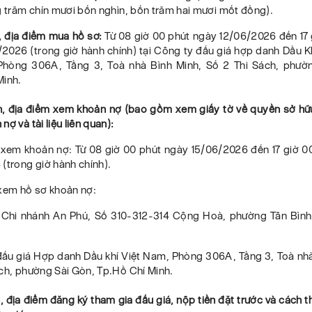
g trăm chín mươi bốn nghìn, bốn trăm hai mươi mốt đồng).
n, địa điểm mua hồ sơ:
Từ 08 giờ 00 phút ngày 12/06/2026 đến 17 
/2026 (trong giờ hành chính) tại Công ty đấu giá hợp danh Dầu K
 Phòng 306A, Tầng 3, Toà nhà Bình Minh, Số 2 Thi Sách, phườ
Minh.
an, địa điểm xem khoản nợ (bao gồm xem giấy tờ về quyền sở hữ
nợ và tài liệu liên quan):
n xem khoản nợ: Từ 08 giờ 00 phút ngày 15/06/2026 đến 17 giờ 0
(trong giờ hành chính).
 xem hồ sơ khoản nợ:
 Chi nhánh An Phú, Số 310-312-314 Cộng Hoà, phường Tân Bình
đấu giá Hợp danh Dầu khí Việt Nam, Phòng 306A, Tầng 3, Toà nhà
ch, phường Sài Gòn, Tp.Hồ Chí Minh.
n, địa điểm đăng ký tham gia đấu giá, nộp tiền đặt trước và cách 