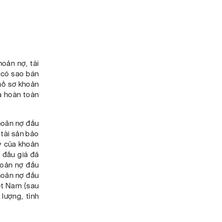
oản nợ, tài
 “có sao bán
 hồ sơ khoản
à hoàn toàn
hoản nợ đấu
 tài sản bảo
lý của khoản
 đấu giá đã
hoản nợ đấu
khoản nợ đấu
ệt Nam (sau
lượng, tình