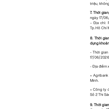
triệu, khôn
7. Thời gia
ngày 17/06
– Địa chỉ:
Tp.Hồ Chí 
8. Thời gi
dụng khoản 
- Thời gia
17/06/2026 
- Địa điểm
+ Agribank
Minh.
+ Công ty 
Số 2 Thi Sá
9. Thời gia