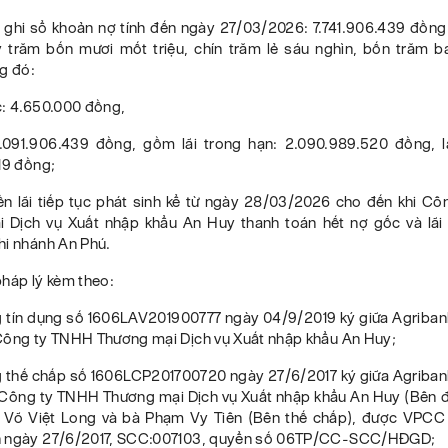
rị ghi sổ khoản nợ tính đến ngày 27/03/2026: 7.741.906.439 đồng
y trăm bốn mươi mốt triệu, chín trăm lẻ sáu nghìn, bốn trăm b
g đó:
c: 4.650.000 đồng,
3.091.906.439 đồng, gồm lãi trong hạn: 2.090.989.520 đồng, l
919 đồng;
iền lãi tiếp tục phát sinh kể từ ngày 28/03/2026 cho đến khi C
 Dịch vụ Xuất nhập khẩu An Huy thanh toán hết nợ gốc và lãi t
hi nhánh An Phú.
pháp lý kèm theo:
 tín dụng số 1606LAV201900777 ngày 04/9/2019 ký giữa Agriban
Công ty TNHH Thương mại Dịch vụ Xuất nhập khẩu An Huy;
 thế chấp số 1606LCP201700720 ngày 27/6/2017 ký giữa Agriban
 Công ty TNHH Thương mại Dịch vụ Xuất nhập khẩu An Huy (Bên đ
 Võ Việt Long và bà Phạm Vy Tiên (Bên thế chấp), được VPC
n ngày 27/6/2017, SCC:007103, quyển số 06TP/CC-SCC/HĐGD;