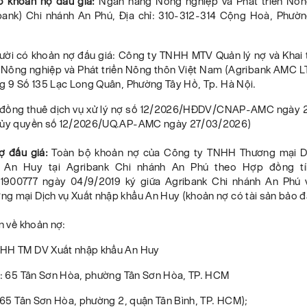
ó khoản nợ đấu giá:
Ngân hàng Nông nghiệp và Phát triển Nôn
ank) Chi nhánh An Phú, Địa chỉ: 310-312-314 Cộng Hoà, Phườn
gười có khoản nợ đấu giá: Công ty TNHH MTV Quản lý nợ và Khai t
Nông nghiệp và Phát triển Nông thôn Việt Nam (Agribank AMC LTD
ng 9 Số 135 Lạc Long Quân, Phường Tây Hồ, Tp. Hà Nội.
 đồng thuê dịch vụ xử lý nợ số 12/2026/HĐDV/CNAP-AMC ngày 
 ủy quyền số 12/2026/UQ.AP-AMC ngày 27/03/2026)
ợ đấu giá:
Toàn bộ khoản nợ của Công ty TNHH Thương mại Dị
 An Huy tại Agribank Chi nhánh An Phú theo Hợp đồng t
1900777 ngày 04/9/2019 ký giữa Agribank Chi nhánh An Phú 
g mại Dịch vụ Xuất nhập khẩu An Huy (khoản nợ có tài sản bảo 
in về khoản nợ:
HH TM DV Xuất nhập khẩu An Huy
i : 65 Tân Sơn Hòa, phường Tân Sơn Hòa, TP. HCM
: 65 Tân Sơn Hòa, phường 2, quận Tân Bình, TP. HCM);