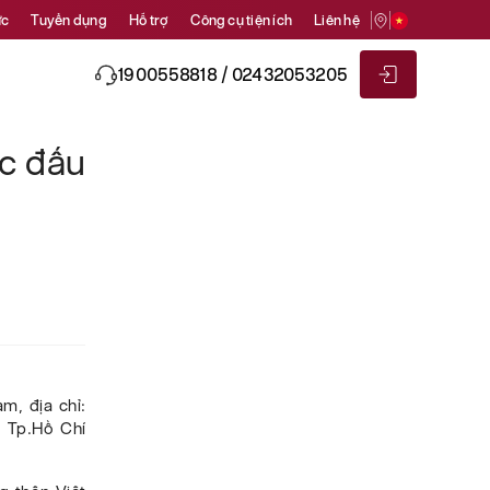
ức
Tuyển dụng
Hỗ trợ
Công cụ tiện ích
Liên hệ
1900558818 / 02432053205
c đấu
m, địa chỉ:
, Tp.Hồ Chí