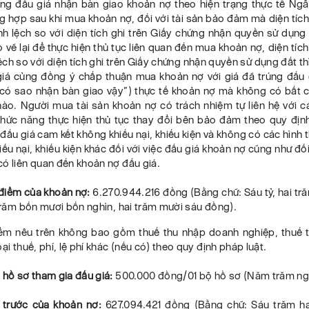
úng đấu giá nhận bàn giao khoản nợ theo hiện trạng thực tế Ng
g hợp sau khi mua khoản nợ, đối với tài sản bảo đảm mà diện tích
h lệch so với diện tích ghi trên Giấy chứng nhận quyền sử dụng
 vẽ lại để thực hiện thủ tục liên quan đến mua khoản nợ, diện tích
lệch so với diện tích ghi trên Giấy chứng nhận quyền sử dụng đất t
giá củng đồng ý chấp thuận mua khoản nợ với giá đã trúng đấu 
“có sao nhận bàn giao vậy”) thực tế khoản nợ mà không có bất cứ
nào. Người mua tài sản khoản nợ có trách nhiệm tự liên hệ với 
chức năng thực hiện thủ tục thay đổi bên bảo đảm theo quy định
ấu giá cam kết không khiếu nại, khiếu kiện và không có các hình 
iếu nại, khiếu kiện khác đối với việc đấu giá khoản nợ cũng như đối
ó liên quan đến khoản nợ đấu giá.
 điểm của khoản nợ:
6.270.944.216 đồng (Bằng chữ: Sáu tỷ, hai tr
 trăm bốn mươi bốn nghìn, hai trăm mười sáu đồng).
iểm nêu trên không bao gồm thuế thu nhập doanh nghiệp, thuế 
oại thuế, phí, lệ phí khác (nếu có) theo quy định pháp luật.
 hồ sơ tham gia đấu giá:
500.000 đồng/01 bộ hồ sơ (Năm trăm ng
t trước của khoản nợ:
627.094.421 đồng (Bằng chữ: Sáu trăm h