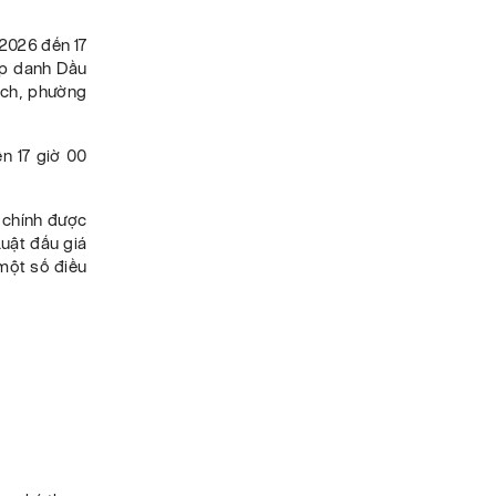
/2026 đến 17
ợp danh Dầu
ách, phường
n 17 giờ 00
i chính được
Luật đấu giá
 một số điều
: