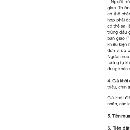
- Người tr
giao. Trườn
có thể chên
hợp phải đo
có thể sai 
trúng đấu 
bàn giao (
khiếu kiện 
đơn vị có 
Người mua đ
tương tự kh
dung khác c
4. Giá khởi
triệu, chín
Giá khởi đ
nhân, các l
5. Tiền mua
6. Tiền đặ