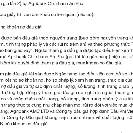
 giá lần 2) tại Agribank Chi nhánh An Phú;
 các giấy tờ, văn bản khác có liên quan (nếu có).
ạng khoản nợ đấu giá:
 được bán đấu giá theo nguyên trạng (bao gồm nguyên trạng kh
, tình trạng pháp lý và các rủi ro tiềm ẩn) và theo phương thức
ao bàn giao vậy”. Người tham gia đấu giá được tạo điều kiện xem
 mà Agribank Chi nhánh An Phú (gọi tắt là ngân hàng) hiện có, v
nhiệm khi quyết định tham gia đấu giá, mua khoản nợ đấu giá.
am gia đấu giá tài sản được Ngân hàng tạo điều kiện xem hồ sơ k
em xét hồ sơ khoản nợ, hồ sơ pháp lý, xem hiện trạng, thực địa của
ợ đấu giá và tự xác định chất lượng, số lượng, tình trạng pháp 
. Trường hợp đồng ý tham gia đấu giá có nghĩa là người tham gia
nợ và chấp nhận chất lượng, số lượng, tình trạng pháp lý của k
ện trạng thực tế cũng như chấp nhận mọi rủi ro đối với việc mua 
hàng, Agribank AMC LTD và Công ty đấu giá hợp danh Dầu Khí Vi
t là Công ty Đấu giá) không chịu trách nhiệm về chất lượng, số 
lý của khoản nợ đấu giá.