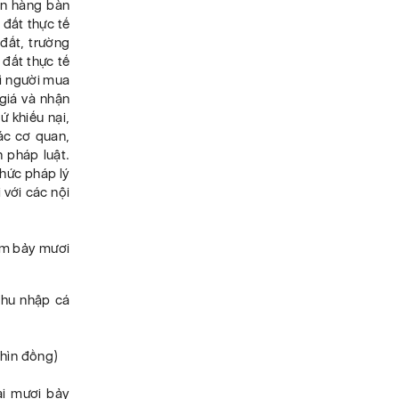
ân hàng bàn
 đất thực tế
 đất, trường
 đất thực tế
hì người mua
giá và nhận
 khiếu nại,
các cơ quan,
 pháp luật.
thức pháp lý
 với các nội
ăm bảy mươi
thu nhập cá
hìn đồng)
ai mươi bảy