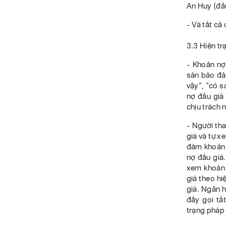
An Huy (đấu
- Và tất cả
3.3 Hiện tr
- Khoản nợ
sản bảo đảm
vậy”, “có s
nợ đấu giá
chịu trách 
- Người th
giá và tự x
đảm khoản n
nợ đấu giá
xem khoản 
giá theo hi
giá. Ngân 
đây gọi tắ
trạng pháp 