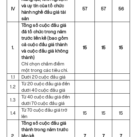
và uy tín của tổ chức
IV
57
57
56
hành nghề đấu giá tài
sản
Tổng số cuộc đấu giá
đã tổ chức trong năm
trước liền kề (bao gồm
cả cuộc đấu giá thành
1.
15
15
15
và cuộc đấu giá không
thành)
Chỉ chọn chấm điểm
một trong các tiêu chí.
1.1
Dưới 20 cuộc đấu giá
Từ 20 cuộc đấu giá đến
1.2
dưới 40 cuộc đấu giá
Từ 40 cuộc đấu giá đến
1.3
dưới 70 cuộc đấu giá
Từ 70 cuộc đấu giá trở
1.4
15
15
15
lên
Tổng số cuộc đấu giá
thành trong năm trước
2.
liền kề
7
7
7