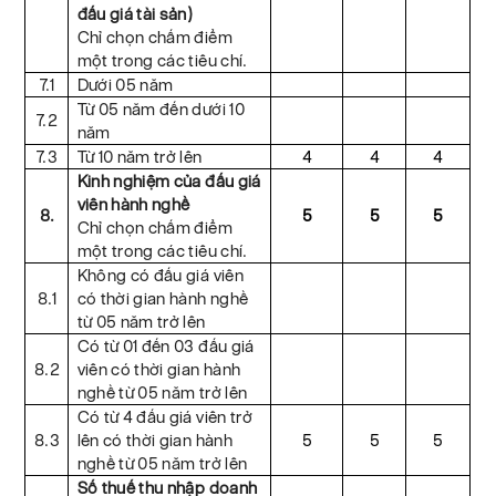
đấu giá tài sản)
Chỉ chọn chấm điểm
một trong các tiêu chí.
7.1
Dưới 05 năm
Từ 05 năm đến dưới 10
7.2
năm
7.3
Từ 10 năm trở lên
4
4
4
Kinh nghiệm của đấu giá
viên hành nghề
8.
5
5
5
Chỉ chọn chấm điểm
một trong các tiêu chí.
Không có đấu giá viên
8.1
có thời gian hành nghề
từ 05 năm trở lên
Có từ 01 đến 03 đấu giá
8.2
viên có thời gian hành
nghề từ 05 năm trở lên
Có từ 4 đấu giá viên trở
8.3
lên có thời gian hành
5
5
5
nghề từ 05 năm trở lên
Số thuế thu nhập doanh