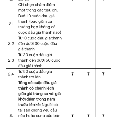
Chỉ chọn chấm điểm
một trong các tiêu chí.
Dưới 10 cuộc đấu giá
thành (bao gồm cả
2.1
trường hợp không có
cuộc đấu giá thành nào)
Từ 10 cuộc đấu giá thành
2.2
đến dưới 30 cuộc đấu
giá thành
Từ 30 cuộc đấu giá
2.3
thành đến dưới 50 cuộc
đấu giá thành
Từ 50 cuộc đấu giá
2.4
7
7
7
thành trở lên
Tổng số cuộc đấu giá
thành có chênh lệch
giữa giá trúng so với giá
khởi điểm trong năm
trước liền kề
(Người có
tài sản không yêu cầu
3.
nộp hoặc cung cấp bản
7
7
7