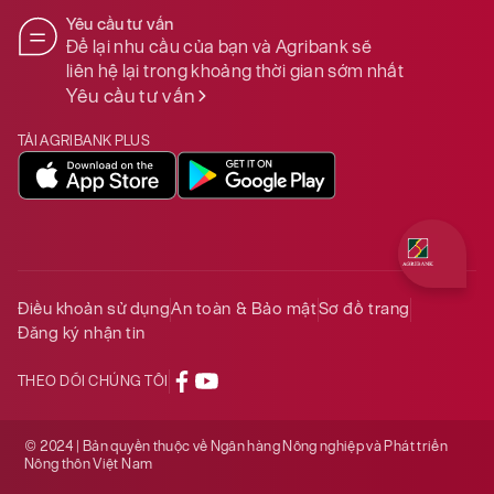
Yêu cầu tư vấn
Để lại nhu cầu của bạn và Agribank sẽ
liên hệ lại trong khoảng thời gian sớm nhất
Yêu cầu tư vấn
TẢI AGRIBANK PLUS
Quý khách 
Điều khoản sử dụng
An toàn & Bảo mật
Sơ đồ trang
Đăng ký nhận tin
THEO DÕI CHÚNG TÔI
© 2024 | Bản quyền thuộc về Ngân hàng Nông nghiệp và Phát triển
Nông thôn Việt Nam