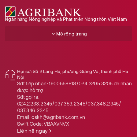
Ngân hàng Nông nghiệp và Phát triển Nông thôn Việt Nam
Mở rộng trang
Hội sở: Số 2 Láng Hạ, phường Giảng Võ, thành phố Hà
Nội
Sđt tiếp nhận:
1900558818/024.3205.3205
để nhận
được hỗ trợ
Sđt gọi ra:
024.2233.2345/037.353.2345/037.348.2345/
037.346.2345
Email:
cskh@agribank.com.vn
Swift Code:
VBAAVNVX
Liên hệ ngay