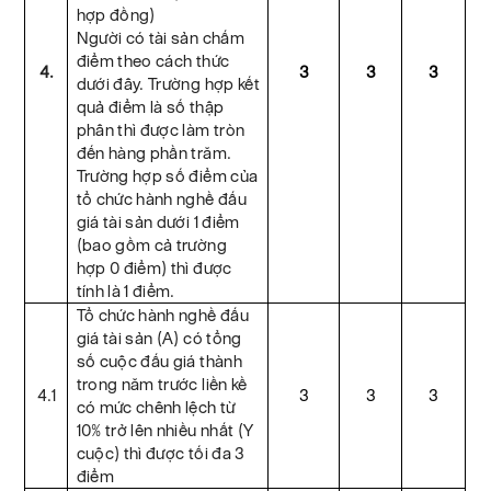
hợp đồng)
Người có tài sản chấm
điểm theo cách thức
4.
3
3
3
dưới đây. Trường hợp kết
quả điểm là số thập
phân thì được làm tròn
đến hàng phần trăm.
Trường hợp số điểm của
tổ chức hành nghề đấu
giá tài sản dưới 1 điểm
(bao gồm cả trường
hợp 0 điểm) thì được
tính là 1 điểm.
Tổ chức hành nghề đấu
giá tài sản (A) có tổng
số cuộc đấu giá thành
trong năm trước liền kề
4.1
3
3
3
có mức chênh lệch từ
10% trở lên nhiều nhất (Y
cuộc) thì được tối đa 3
điểm