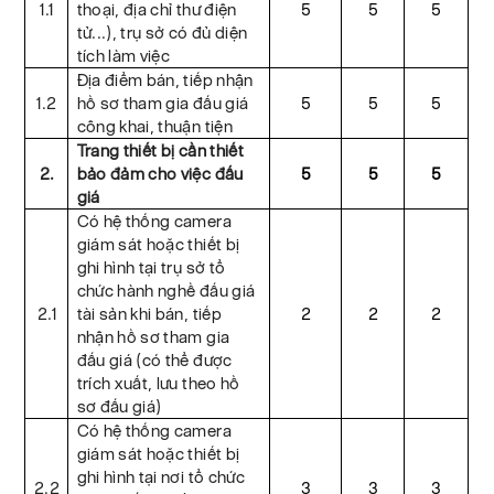
1.1
thoại, địa chỉ thư điện
5
5
5
tử...), trụ sở có đủ diện
tích làm việc
Địa điểm bán, tiếp nhận
1.2
hồ sơ tham gia đấu giá
5
5
5
công khai, thuận tiện
Trang thiết bị cần thiết
2.
bảo đảm cho việc đấu
5
5
5
giá
Có hệ thống camera
giám sát hoặc thiết bị
ghi hình tại trụ sở tổ
chức hành nghề đấu giá
2.1
tài sản khi bán, tiếp
2
2
2
nhận hồ sơ tham gia
đấu giá (có thể được
trích xuất, lưu theo hồ
sơ đấu giá)
Có hệ thống camera
giám sát hoặc thiết bị
ghi hình tại nơi tổ chức
2.2
3
3
3