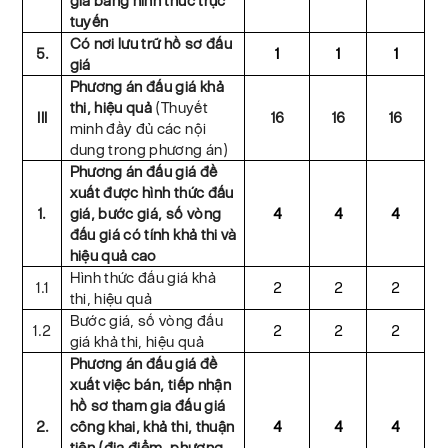
giá bằng hình thức trực
tuyến
Có nơi lưu trữ hồ sơ đấu
5.
1
1
1
giá
Phương án đấu giá khả
thi, hiệu quả
(Thuyết
III
16
16
16
minh đầy đủ các nội
dung trong phương án)
Phương án đấu giá đề
xuất được hình thức đấu
1.
giá, bước giá, số vòng
4
4
4
đấu giá có tính khả thi và
hiệu quả cao
Hình thức đấu giá khả
1.1
2
2
2
thi, hiệu quả
Bước giá, số vòng đấu
1.2
2
2
2
giá khả thi, hiệu quả
Phương án đấu giá đề
xuất việc bán, tiếp nhận
hồ sơ tham gia đấu giá
2.
công khai, khả thi, thuận
4
4
4
tiện (địa điểm, phương