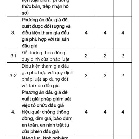
thức bán, tiếp nhận hồ
sơ)
Phương án đấu giá đề
xuất được đối tượng và
3.
điều kiện tham gia đấu
4
4
4
giá phù hợp với tài sản
đấu giá
Đối tượng theo đúng
3.1
2
2
2
quy định của pháp luật
Điều kiện tham gia đấu
giá phù hợp với quy định
3.2
2
2
2
pháp luật áp dụng đối
với tài sản đấu giá
Phương án đấu giá đề
xuất giải pháp giám sát
việc tổ chức đấu giá
4.
hiệu quả; chống thông
4
4
4
đồng, dìm giá, bảo đảm
an toàn, an ninh trật tự
của phiên đấu giá
Năng lực, kinh nghiệm