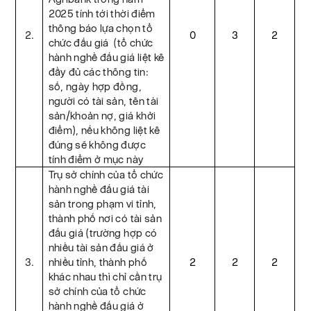
2025 tính tới thời điểm
thông báo lựa chọn tổ
2.
0
3
2
chức đấu giá (tổ chức
hành nghề đấu giá liệt kê
đầy đủ các thông tin:
số, ngày hợp đồng,
người có tài sản, tên tài
sản/khoản nợ, giá khởi
điểm), nếu không liệt kê
đúng sẽ không được
tính điểm ở mục này
Trụ sở chính của tổ chức
hành nghề đấu giá tài
sản trong phạm vi tỉnh,
thành phố nơi có tài sản
đấu giá (trường hợp có
nhiều tài sản đấu giá ở
3.
nhiều tỉnh, thành phố
2
2
2
khác nhau thì chỉ cần trụ
sở chính của tổ chức
hành nghề đấu giá ở