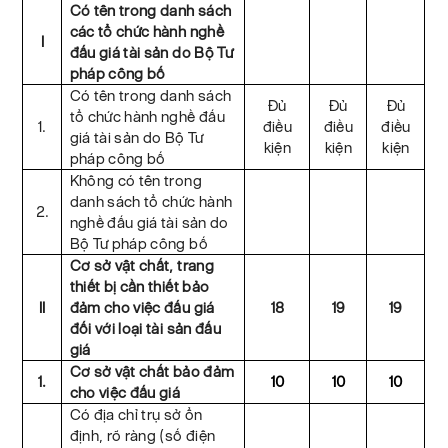
Có tên trong danh sách
các tổ chức hành nghề
I
đấu giá tài sản do Bộ Tư
pháp công bố
Có tên trong danh sách
Đủ
Đủ
Đủ
tổ chức hành nghề đấu
1.
điều
điều
điều
giá tài sản do Bộ Tư
kiện
kiện
kiện
pháp công bố
Không có tên trong
danh sách tổ chức hành
2.
nghề đấu giá tài sản do
Bộ Tư pháp công bố
Cơ sở vật chất, trang
thiết bị cần thiết bảo
II
đảm cho việc đấu giá
18
19
19
đối với loại tài sản đấu
giá
Cơ sở vật chất bảo đảm
1.
10
10
10
cho việc đấu giá
Có địa chỉ trụ sở ổn
định, rõ ràng (số điện