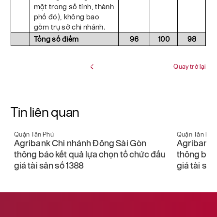
một trong số tỉnh, thành
phố đó), không bao
gồm trụ sở chi nhánh.
Tổng số điểm
96
100
98
Quay trở lại
Tin liên quan
Quận Tân Phú
Quận Tân Phú
Agribank Chi nhánh Đong Sài Gòn
Agribank 
u
thông báo kết quả lựa chọn tổ chức đấu
thông báo 
giá tài sản số 1382
giá tài sản