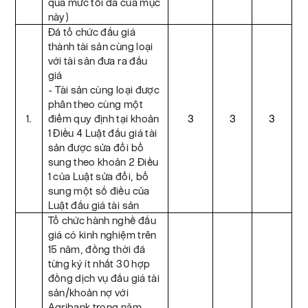
quá mức tối đa của mục
này)
Đã tổ chức đấu giá
thành tài sản cùng loại
với tài sản đưa ra đấu
giá
- Tài sản cùng loại được
phân theo cùng một
1.
điểm quy định tại khoản
3
3
3
1 Điều 4 Luật đấu giá tài
sản được sửa đổi bổ
sung theo khoản 2 Điều
1 của Luật sửa đổi, bổ
sung một số điều của
Luật đấu giá tài sản
Tổ chức hành nghề đấu
giá có kinh nghiệm trên
15 năm, đồng thời đã
từng ký ít nhất 30 hợp
đồng dịch vụ đấu giá tài
sản/khoản nợ với
Agribank trong năm