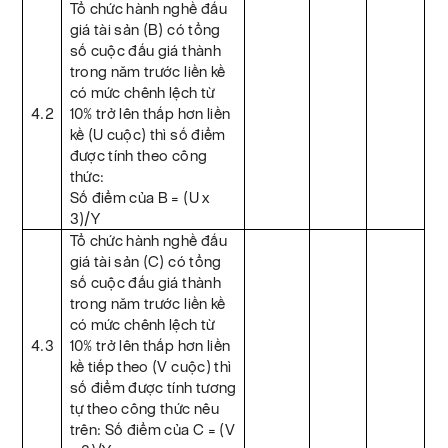
Tổ chức hành nghề đấu
giá tài sản (B) có tổng
số cuộc đấu giá thành
trong năm trước liền kề
có mức chênh lệch từ
4.2
10% trở lên thấp hơn liền
kề (U cuộc) thì số điểm
được tính theo công
thức:
Số điểm của B = (U x
3)/Y
Tổ chức hành nghề đấu
giá tài sản (C) có tổng
số cuộc đấu giá thành
trong năm trước liền kề
có mức chênh lệch từ
4.3
10% trở lên thấp hơn liền
kề tiếp theo (V cuộc) thì
số điểm được tính tương
tự theo công thức nêu
trên: Số điểm của C =
(V