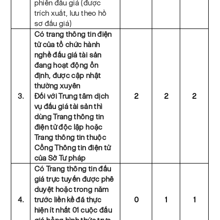
phiên đấu giá (được
trích xuất, lưu theo hồ
sơ đấu giá)
Có trang thông tin điện
tử của tổ chức hành
nghề đấu giá tài sản
đang hoạt động ổn
định, được cập nhật
thường xuyên
3.
Đối với Trung tâm dịch
2
2
2
vụ đấu giá tài sản thì
dùng Trang thông tin
điện tử độc lập hoặc
Trang thông tin thuộc
Cổng Thông tin điện tử
của Sở Tư pháp
Có Trang thông tin đấu
giá trực tuyến được phê
duyệt hoặc trong năm
4.
trước liền kề đã thực
0
1
1
hiện ít nhất 01 cuộc đấu