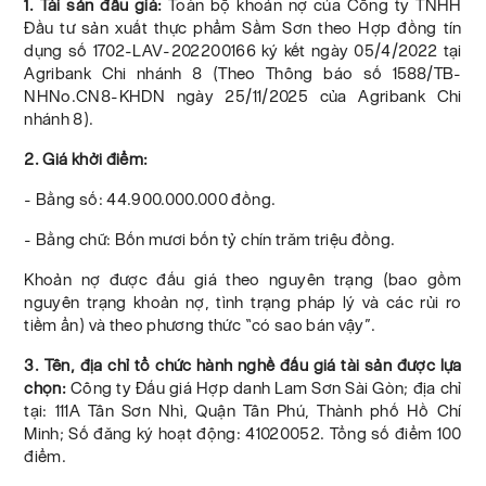
1. Tài sản đấu giá:
Toàn bộ khoản nợ của Công ty TNHH
Đầu tư sản xuất thực phẩm Sầm Sơn theo Hợp đồng tín
dụng số 1702-LAV-202200166 ký kết ngày 05/4/2022 tại
Agribank Chi nhánh 8 (Theo Thông báo số 1588/TB-
NHNo.CN8-KHDN ngày 25/11/2025 của Agribank Chi
nhánh 8).
2. Giá khởi điểm:
- Bằng số: 44.900.000.000 đồng.
- Bằng chữ: Bốn mươi bốn tỷ chín trăm triệu đồng.
Khoản nợ được đấu giá theo nguyên trạng (bao gồm
nguyên trạng khoản nợ, tình trạng pháp lý và các rủi ro
tiềm ẩn) và theo phương thức “có sao bán vậy”.
3. Tên, địa chỉ tổ chức hành nghề đấu giá tài sản được lựa
chọn:
Công ty Đấu giá Hợp danh Lam Sơn Sài Gòn; địa chỉ
tại: 111A Tân Sơn Nhì, Quận Tân Phú, Thành phố Hồ Chí
Minh; Số đăng ký hoạt động: 41020052. Tổng số điểm 100
điểm.