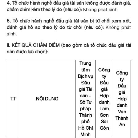
4. Tổ chức hành nghề đấu giá tài sản không được đánh giá,
chấm điểm kèm theo lý do (nếu có):
Không phát sinh.
5. Tổ chức hành nghề đấu giá tài sản bị từ chối xem xét,
đánh giá hồ sơ theo lý do từ chối (nếu có):
Không phát
sinh.
II. KẾT QUẢ CHẤM ĐIỂM (bao gồm cả tổ chức đấu giá tài
sản được lựa chọn):
Trung
tâm
Công
Công
Dịch vụ
ty
ty
Đấu
Đấu
Đấu
giá Tài
giá
giá
sản -
Hợp
TT
NỘI DUNG
Hợp
Sở Tư
danh
danh
pháp
Lam
Vạn
Thành
Sơn
Thành
phố
Sài
An
Hồ Chí
Gòn
Minh