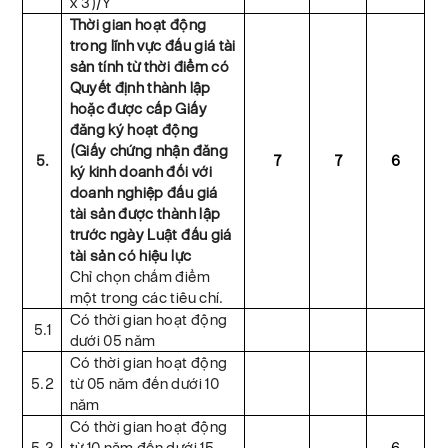
x 3)/Y
Thời gian hoạt động
trong lĩnh vực đấu giá tài
sản tính từ thời điểm có
Quyết định thành lập
hoặc được cấp Giấy
đăng ký hoạt động
(Giấy chứng nhận đăng
5.
7
7
6
ký kinh doanh đối với
doanh nghiệp đấu giá
tài sản được thành lập
trước ngày Luật đấu giá
tài sản có hiệu lực
Chỉ chọn chấm điểm
một trong các tiêu chí.
Có thời gian hoạt động
5.1
dưới 05 năm
Có thời gian hoạt động
5.2
từ 05 năm đến dưới 10
năm
Có thời gian hoạt động
5.3
từ 10 năm đến dưới 15
6