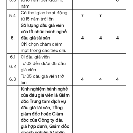
năm
Có thời gian hoạt động
5.4
7
7
từ 15 năm trở lên
Số lượng đấu giá viên
của tổ chức hành nghề
6.
đấu giá tài sản
4
4
4
Chỉ chọn chấm điểm
một trong các tiêu chí.
6.1
01 đấu giá viên
Từ 02 đến dưới 05 đấu
6.2
giá viên
Từ 05 đấu giá viên trở
6.3
4
4
4
lên
Kinh nghiệm hành nghề
của đấu giá viên là Giám
đốc Trung tâm dịch vụ
đấu giá tài sản, Tổng
giám đốc hoặc Giám
đốc của Công ty đấu
giá hợp danh, Giám đốc
doanh nghiệp tư nhân