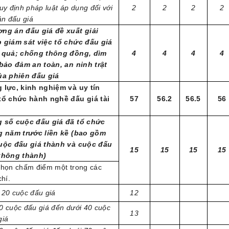
quy định pháp luật áp dụng đối với
2
2
2
2
ản đấu giá
ng án đấu giá đề xuất giải
 giám sát việc tổ chức đấu giá
 quả; chống thông đồng, dìm
4
4
4
4
 bảo đảm an toàn, an ninh trật
ủa phiên đấu giá
 lực, kinh nghiệm và uy tín
tổ chức hành nghề đấu giá tài
57
56.2
56.5
56
 số cuộc đấu giá đã tổ chức
g năm trước liền kề (bao gồm
uộc đấu giá thành và cuộc đấu
15
15
15
15
không thành)
chọn chấm điểm một trong các
chí.
 20 cuộc đấu giá
12
0 cuộc đấu giá đến dưới 40 cuộc
13
giá