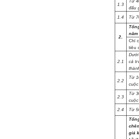
Từ 4
1.3
đấu 
1.4
Từ 7
Tổng
năm 
2.
Chỉ 
tiêu 
Dưới
2.1
cả t
thàn
Từ 1
2.2
cuộc
Từ 3
2.3
cuộc
2.4
Từ 5
Tổng
chên
giá 