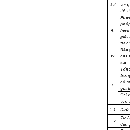
3.2
với 
tài s
Phươ
pháp
4
.
hiệu
giá,
tự c
Năng
IV
của 
sản
Tổng
tron
cả c
1
.
giá 
Chỉ 
tiêu 
1.1
Dưới
Từ 2
1.2
đấu 