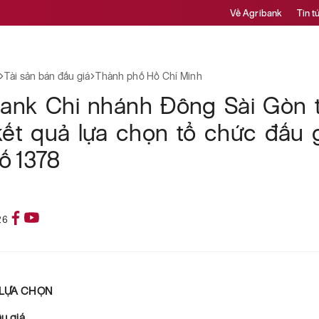
Về Agribank
Tin t
Tài sản bán đấu giá
Thành phố Hồ Chí Minh
bank Chi nhánh Đông Sài Gòn 
ết quả lựa chọn tổ chức đấu g
ố 1378
26
Ả LỰA CHỌN
ấu giá