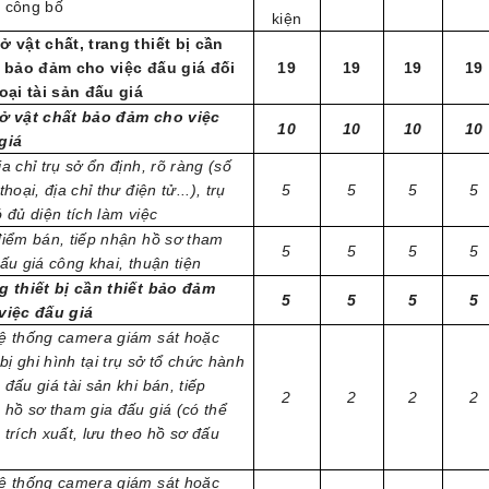
 công bố
kiện
ở vật chất, trang thiết bị cần
t bảo đảm cho việc đấu giá đối
19
19
19
19
loại tài sản đấu giá
ở vật chất bảo đảm cho việc
10
10
10
10
giá
a chỉ trụ sở ổn định, rõ ràng (số
thoại, địa chỉ thư điện tử...), trụ
5
5
5
5
 đủ diện tích làm việc
điểm bán, tiếp nhận hồ sơ tham
5
5
5
5
ấu giá công khai, thuận tiện
g thiết bị cần thiết bảo đảm
5
5
5
5
việc đấu giá
ệ thống camera giám sát hoặc
 bị ghi hình tại trụ sở tổ chức hành
đấu giá tài sản khi bán, tiếp
2
2
2
2
 hồ sơ tham gia đấu giá (có thể
 trích xuất, lưu theo hồ sơ đấu
ệ thống camera giám sát hoặc