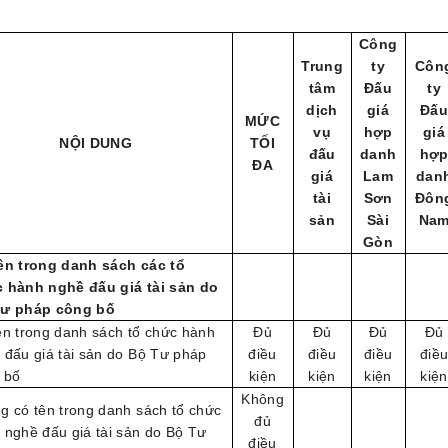
Công
Trung
ty
Côn
tâm
Đấu
ty
dịch
giá
Đấ
MỨC
vụ
hợp
giá
NỘI DUNG
TỐI
đấu
danh
hợ
ĐA
giá
Lam
dan
tài
Sơn
Đôn
sản
Sài
Na
Gòn
ên trong danh sách các tổ
 hành nghề đấu giá tài sản do
ư pháp công bố
ên trong danh sách tổ chức hành
Đủ
Đủ
Đủ
Đủ
 đấu giá tài sản do Bộ Tư pháp
điều
điều
điều
điề
 bố
kiện
kiện
kiện
kiện
Không
g có tên trong danh sách tổ chức
đủ
 nghề đấu giá tài sản do Bộ Tư
điều