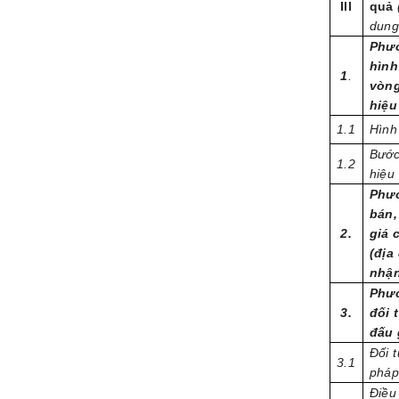
Ill
quả
dung
Phươ
hình
1
.
vòng
hiệu
1.1
Hình
Bước
1.2
hiệu
Phươ
bán,
2.
giá 
(địa
nhận
Phươ
3.
đối 
đấu 
Đối 
3.1
pháp
Điều