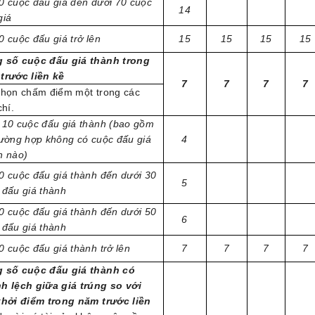
0 cuộc đấu giá đến dưới 70 cuộc
14
giá
0 cuộc đấu giá trở lên
15
15
15
15
 số cuộc đấu giá thành trong
trước liền kề
7
7
7
7
chọn chấm điểm một trong các
chí.
 10 cuộc đấu giá thành (bao gồm
rường hợp không có cuộc đấu giá
4
h nào)
0 cuộc đấu giá thành đến dưới 30
5
 đấu giá thành
0 cuộc đấu giá thành đến dưới 50
6
 đấu giá thành
0 cuộc đấu giá thành trở lên
7
7
7
7
 số cuộc đấu giá thành có
h lệch giữa giá trúng so với
khởi điểm trong năm trước liền