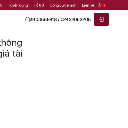
ức
Tuyển dụng
Hỗ trợ
Công cụ tiện ích
Liên hệ
1900558818 / 02432053205
thông
iá tài