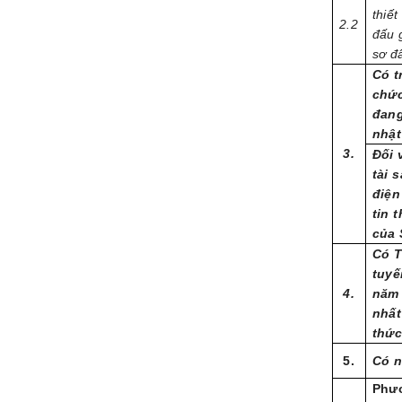
thiết
2.2
đấu g
sơ đ
Có t
chức
đang
nhật
3.
Đối 
tài 
điện
tin 
của 
Có T
tuyế
4.
năm 
nhất
thức
5.
Có n
Phươ