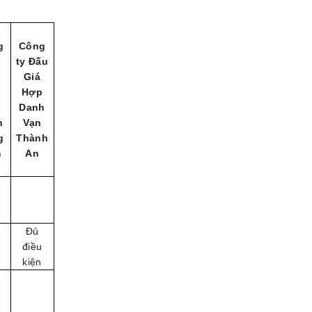
g
Công
ty Đấu
u
Giá
Hợp
p
Danh
h
Vạn
g
Thành
m
An
Đủ
u
điều
kiện