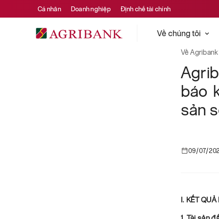
Cá nhân
Doanh nghiệp
Định chế tài chính
Về chúng tôi
Về Agribank
Agri
báo k
sản s
09/07/20
I. KẾT QU
1. Tài sản đ