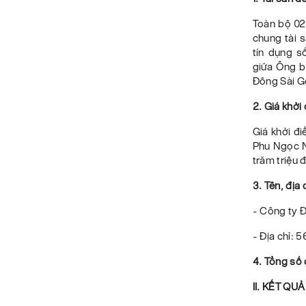
Toàn bộ 02
chung tài 
tín dụng 
giữa Ông b
Đông Sài G
2. Giá khởi
Giá khởi đ
Phu Ngọc N
trăm triệu 
3. Tên, địa
- Công ty 
- Địa chỉ:
4. Tổng số 
II. KẾT QU