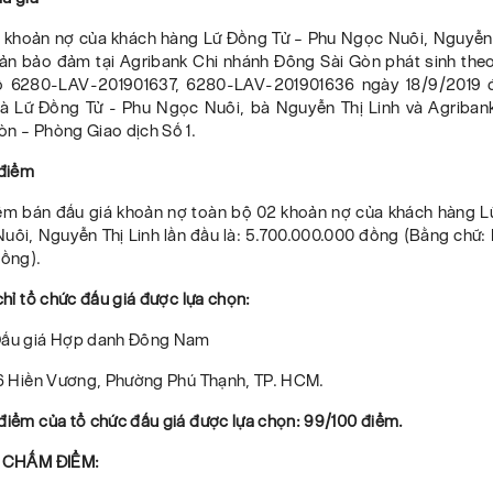
 khoản nợ của khách hàng Lữ Đồng Tử – Phu Ngọc Nuôi, Nguyễn 
sản bảo đảm tại Agribank Chi nhánh Đông Sài Gòn phát sinh th
số 6280-LAV-201901637, 6280-LAV-201901636 ngày 18/9/2019 đ
à Lữ Đồng Tử - Phu Ngọc Nuôi, bà Nguyễn Thị Linh và Agriban
òn – Phòng Giao dịch Số 1.
 điểm
iểm bán đấu giá khoản nợ toàn bộ 02 khoản nợ của khách hàng L
uôi, Nguyễn Thị Linh lần đầu là: 5.700.000.000 đồng (Bằng chữ:
đồng).
 chỉ tổ chức đấu giá được lựa chọn:
Đấu giá Hợp danh Đông Nam
 56 Hiền Vương, Phường Phú Thạnh, TP. HCM.
điểm của tổ chức đấu giá được lựa chọn: 99/100 điểm.
Ả CHẤM ĐIỂM: