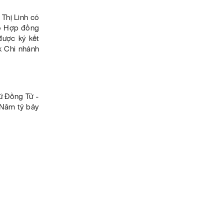
Thị Linh có
eo Hợp đồng
ược ký kết
k Chi nhánh
ữ Đồng Tử -
 Năm tỷ bảy