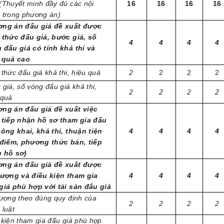
(Thuyết minh đầy đủ các nội
16
16
16
16
 trong phương án)
ng án đấu giá đề xuất được
 thức đấu giá, bước giá, số
4
4
4
4
 đấu giá có tính khả thi và
 quả cao
 thức đấu giá khả thi, hiệu quả
2
2
2
2
 giá, số vòng đấu giá khả thi,
2
2
2
2
 quả
ng án đấu giá đề xuất việc
 tiếp nhận hồ sơ tham gia đấu
công khai, khả thi, thuận tiện
4
4
4
4
 điểm, phương thức bán, tiếp
 hồ sơ)
ng án đấu giá đề xuất được
tượng và điều kiện tham gia
4
4
4
4
giá phù hợp với tài sản đấu giá
tượng theo đúng quy định của
2
2
2
2
 luật
 kiện tham gia đấu giá phù hợp