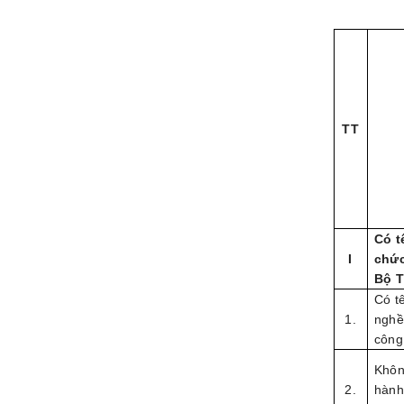
TT
Có t
I
chức
Bộ T
Có t
1.
nghề
công
Khôn
2.
hành