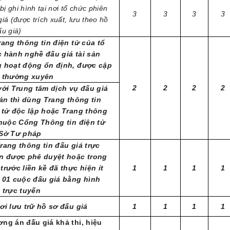
 bị ghi hình tại nơi tổ chức phiên
3
3
3
3
iá (được trích xuất, lưu theo hồ
ấu giá)
rang thông tin điện tử của tổ
 hành nghề đấu giá tài sản
 hoạt động ổn định, được cập
 thường xuyên
2
2
2
2
với Trung tâm dịch vụ đấu giá
sản thì dùng Trang thông tin
 tử độc lập hoặc Trang thông
thuộc Cổng Thông tin điện tử
Sở Tư pháp
rang thông tin đấu giá trực
n được phê duyệt hoặc trong
trước liền kề đã thực hiện ít
1
1
1
1
 01 cuộc đấu giá bằng hình
 trực tuyến
ơi lưu trữ hồ sơ đấu giá
1
1
1
1
ng án đấu giá khả thi, hiệu