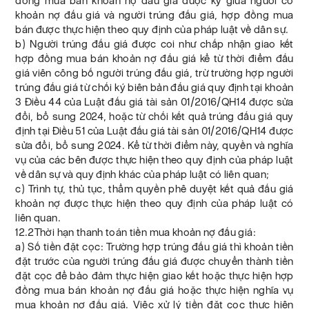
đồng mua bán khoản nợ đấu giá được ký giữa người có
khoản nợ đấu giá và người trúng đấu giá, hợp đồng mua
bán được thực hiện theo quy định của pháp luật về dân sự.
b) Người trúng đấu giá được coi như chấp nhận giao kết
hợp đồng mua bán khoản nợ đấu giá kể từ thời điểm đấu
giá viên công bố người trúng đấu giá, trừ trường hợp người
trúng đấu giá từ chối ký biên bản đấu giá quy định tại khoản
3 Điều 44 của Luật đấu giá tài sản 01/2016/QH14 được sửa
đổi, bổ sung 2024, hoặc từ chối kết quả trúng đấu giá quy
định tại Điều 51 của Luật đấu giá tài sản 01/2016/QH14 được
sửa đổi, bổ sung 2024. Kể từ thời điểm này, quyền và nghĩa
vụ của các bên được thực hiện theo quy định của pháp luật
về dân sự và quy định khác của pháp luật có liên quan;
c) Trình tự, thủ tục, thẩm quyền phê duyệt kết quả đấu giá
khoản nợ được thực hiện theo quy định của pháp luật có
liên quan.
12.2Thời hạn thanh toán tiền mua khoản nợ đấu giá:
a) Số tiền đặt cọc: Trường hợp trúng đấu giá thì khoản tiền
đặt trước của người trúng đấu giá được chuyển thành tiền
đặt cọc để bảo đảm thực hiện giao kết hoặc thực hiện hợp
đồng mua bán khoản nợ đấu giá hoặc thực hiện nghĩa vụ
mua khoản nợ đấu giá. Việc xử lý tiền đặt cọc thực hiện