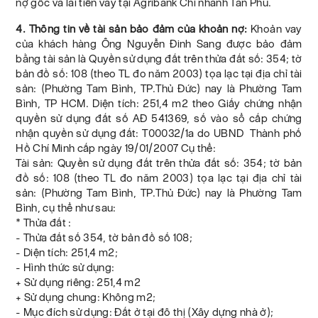
nợ gốc và lãi tiền vay tại Agribank Chi nhánh Tân Phú.
4. Thông tin về tài sản bảo đảm của khoản nợ:
Khoản vay
của khách hàng Ông Nguyễn Đinh Sang được bảo đảm
bằng tài sản là Quyền sử dụng đất trên thửa đất số: 354; tờ
bản đồ số: 108 (theo TL đo năm 2003) tọa lạc tại địa chỉ tài
sản: (Phường Tam Bình, TP.Thủ Đức) nay là Phường Tam
Bình, TP HCM. Diện tích: 251,4 m2 theo Giấy chứng nhận
quyền sử dụng đất số AĐ 541369, số vào sổ cấp chứng
nhận quyền sử dụng đất: T00032/1a do UBND Thành phố
Hồ Chí Minh cấp ngày 19/01/2007 Cụ thể:
Tài sản: Quyền sử dụng đất trên thửa đất số: 354; tờ bản
đồ số: 108 (theo TL đo năm 2003) tọa lạc tại địa chỉ tài
sản: (Phường Tam Bình, TP.Thủ Đức) nay là Phường Tam
Bình, cụ thể như sau:
* Thửa đất :
- Thửa đất số 354, tờ bản đồ số 108;
- Diện tích: 251,4 m2;
- Hình thức sử dụng:
+ Sử dụng riêng: 251,4 m2
+ Sử dụng chung: Không m2;
- Mục đích sử dụng: Đất ở tại đô thị (Xây dựng nhà ở);