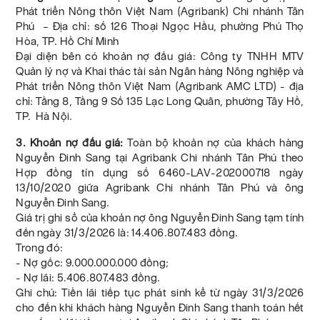
Phát triển Nông thôn Việt Nam (Agribank) Chi nhánh Tân
Phú – Địa chỉ: số 126 Thoại Ngọc Hầu, phường Phú Thọ
Hòa, TP. Hồ Chí Minh
Đại diện bên có khoản nợ đấu giá: Công ty TNHH MTV
Quản lý nợ và Khai thác tài sản Ngân hàng Nông nghiệp và
Phát triển Nông thôn Việt Nam (Agribank AMC LTD) - địa
chỉ: Tầng 8, Tầng 9 Số 135 Lạc Long Quân, phường Tây Hồ,
TP. Hà Nội.
3. Khoản nợ đấu giá:
Toàn bộ khoản nợ của khách hàng
Nguyễn Đinh Sang tại Agribank Chi nhánh Tân Phú theo
Hợp đồng tín dụng số 6460-LAV-202000718 ngày
13/10/2020 giữa Agribank Chi nhánh Tân Phú và ông
Nguyễn Đinh Sang.
Giá trị ghi sổ của khoản nợ ông Nguyễn Đinh Sang tạm tính
đến ngày 31/3/2026 là: 14.406.807.483 đồng.
Trong đó:
- Nợ gốc: 9.000.000.000 đồng;
- Nợ lãi: 5.406.807.483 đồng.
Ghi chú: Tiền lãi tiếp tục phát sinh kể từ ngày 31/3/2026
cho đến khi khách hàng Nguyễn Đinh Sang thanh toán hết