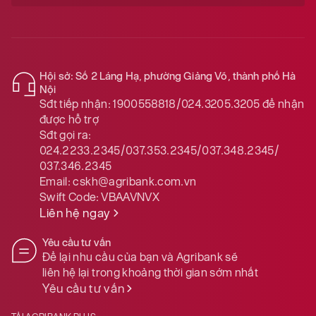
Hội sở: Số 2 Láng Hạ, phường Giảng Võ, thành phố Hà
Nội
Sđt tiếp nhận:
1900558818/024.3205.3205
để nhận
được hỗ trợ
Sđt gọi ra:
024.2233.2345/037.353.2345/037.348.2345/
037.346.2345
Email:
cskh@agribank.com.vn
Swift Code:
VBAAVNVX
Liên hệ ngay
Yêu cầu tư vấn
Để lại nhu cầu của bạn và Agribank sẽ
liên hệ lại trong khoảng thời gian sớm nhất
Yêu cầu tư vấn