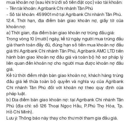
mua khoản nợ (sau khi trừ đi số tiền đặt cọc) vào tài khoản:
- Tên tài khoản: Agribank Chi nhánh Tân Phú
- Số tài khoản: 459901 mở tại Agribank Chi nhánh Tân Phú.
12.4. Thời hạn, địa điểm bàn giao khoản nợ, giấy tờ của
khoản nợ:
a) Thời gian, địa điểm bàn giao khoản nợ trúng đấu giá:
Trong vòng 10 (mười) ngày, kể từ ngày người mua trúng đấu
giá thanh toán đầy đủ, đúng hạn số tiền mua khoản nợ đấu
giá thì Agribank Chi nhánh Tân Phú, Agribank AMC LTD tiến
hành bàn giao khoản nợ đấu giá và toàn bộ hồ sơ pháp lý
liên quan đến khoản nợ cho người mua được khoản nợ đấu
giá.
Kể từ thời điểm nhận bàn giao khoản nợ, khách hàng trúng
đấu giá kế thừa toàn bộ quyền và nghĩa vụ của Agribank
Chi nhánh Tân Phú đối với khoản nợ theo quy định của
pháp luật.
b) Địa điểm bàn giao khoản nợ: tại Agribank Chi nhánh Tân
Phú (địa chỉ: số 126 Thoại Ngọc Hầu, P.Phú Thọ Hòa, Tp.
Hồ Chí Minh).
Lưu ý: Thông báo này thay cho thư mời tham gia đấu giá.