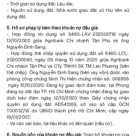
- Thời gian sử dụng đất: Lâu dài;
- Nguồn sử dụng đất: Nhà nước giao đất có thu tiền sử
dụng đất.
5. Hồ sơ pháp lý kèm theo khoản nợ đấu giá:
- Hợp đồng tín dụng số 6460-LAV-202000718 ngày
13/10/2020 giữa Agribank Chi nhánh Tân Phú và ông
Nguyễn Đinh Sang;
- Hợp đồng thế chấp quyền sử dụng đất số 6460-LCL-
202000560, ngày 09 tháng 10 năm 2020 giữa Agribank
Chi nhánh Tân Phú và CTy TNHH SX TM Lan Phương (bên
thế chấp), Ông Nguyễn Đinh Sang (bên vay vốn) được văn
phòng công chứng Ninh Thị Hiền chứng nhận số: 008956
ngày 10/10/2020; Đăng ký giao dịch đảm bảo tại Phòng
đăng ký đất đai TP. Hồ Chí Minh chứng nhận đăng ký giao
dịch bảo đảm ngày 12/10/2020 theo Giấy chứng nhận
quyền sử dụng đất AĐ541369, số vào sổ cấp GCN
T00032/1A do UBND thành phố Hồ Chí Minh, cấp ngày
19/01/2007;
- Và các văn bản, tài liệu khác có liên quan (nếu có).
6. Nguồn gốc của khoản nợ đấu giá:
Toàn bộ khoản nợ của