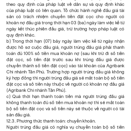
theo quy định của pháp luật về dân sự và quy định khác
của pháp luật có liên quan. Tổ chức hành nghề đấu giá tài
sản có trách nhiệm chuyển tiền đặt cọc cho người có
khoản nợ đấu giá trong thời hạn 03 (ba) ngày làm việc kể từ
ngày kết thúc phiên đấu giá, trừ trường hợp pháp luật có
quy định khác.
b) Trong thời hạn (07) bảy ngày làm việc kể từ ngày nhận
được hồ sơ cuộc đấu giá, người trúng đấu giá phải thanh
toán đủ 100% số tiền mua khoản nợ (sau khi trừ đi số tiền
đặt cọc, số tiền đặt trước sau khi trúng đấu giá được
chuyển thành số tiền đặt cọc) vào tài khoản của Agribank
Chi nhánh Tân Phú. Trường hợp người trúng đấu giá không
ký hợp đồng thì người trúng đấu giá sẽ mất toàn bộ số tiền
đặt cọc và số tiền này thuộc về người có khoản nợ đấu giá
(Agribank Chi nhánh Tân Phú).
c) Quá thời hạn thanh toán tiền mà người trúng đấu giá
không thanh toán đủ số tiền mua khoản nợ thì sẽ mất toàn
bộ số tiền đặt cọc và số tiền này sẽ thuộc về người có tài
sản đấu giá.
12.3. Phương thức thanh toán: chuyển khoản.
Người trúng đấu giá có nghĩa vụ chuyển toàn bộ số tiền