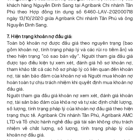
khách hàng Nguyễn Đinh Sang tại Agribank Chi nhánh Tân
Phú theo Hợp đồng tín dụng số 6460-LAV-202000718
ngày 13/10/2020 giữa Agribank Chi nhánh Tân Phú và ông
Nguyễn Đinh Sang.
7. Hiện trạng khoản nợ đấu giá:
Toàn bộ khoản nợ được đấu giá theo nguyên trạng (bao
gồm khoản nợ, tình trạng pháp lý và các rủi ro tiềm ẩn) và
theo hiện trạng “có sao bán vậy”. Người tham gia đấu giá
được tạo điều kiện tự xem xét, đánh giá hồ sơ khoản nợ,
tham khảo tất cả các hồ sơ pháp lý có liên quan đến khoản
nợ, tài sản bảo đảm của khoản nợ và Người mua khoản nợ
hoàn toàn tự chịu trách nhiệm khi quyết định mua khoản nợ
đấu giá.
Người tham gia đấu giá khoản nợ xem xét, đánh giá khoản
nợ, tài sản bảo đảm của khỏa nợ và tự xác định chất lượng,
số lượng, tình trạng pháp lý của khoản nợ đấu giá theo hiện
trạng thực tế. Agribank Chi nhánh Tân Phú, Agribank AMC
LTD và Tổ chức hành nghề đấu giá tài sản không chịu trách
nhiệm về chất lượng, số lượng, tình trạng pháp lý của
khoản nợ đấu giá.