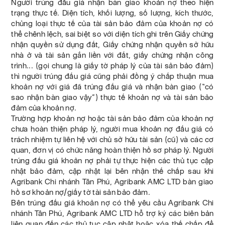
Người trúng đấu giá nhận bàn giao khoản nợ theo hiện
trạng thực tế. Diện tích, khối lượng, số lượng, kích thước,
chủng loại thực tế của tài sản bảo đảm của khoản nợ có
thể chênh lệch, sai biệt so với diện tích ghi trên Giấy chứng
nhận quyền sử dụng đất, Giấy chứng nhận quyền sở hữu
nhà ở và tài sản gắn liền với đất, giấy chứng nhận công
trình... (gọi chung là giấy tờ pháp lý của tài sản bảo đảm)
thì người trúng đấu giá cũng phải đồng ý chấp thuận mua
khoản nợ với giá đã trúng đấu giá và nhận bàn giao (“có
sao nhận bàn giao vậy”) thực tế khoản nợ và tài sản bảo
đảm của khoản nợ.
Trường hợp khoản nợ hoặc tài sản bảo đảm của khoản nợ
chưa hoàn thiện pháp lý, người mua khoản nợ đấu giá có
trách nhiệm tự liên hệ với chủ sở hữu tài sản (cũ) và các cơ
quan, đơn vị có chức năng hoàn thiện hồ sơ pháp lý. Người
trúng đấu giá khoản nợ phải tự thực hiện các thủ tục cập
nhật bảo đảm, cập nhật lại bên nhận thế chấp sau khi
Agribank Chi nhánh Tân Phú, Agribank AMC LTD bàn giao
hồ sơ khoản nợ/giấy tờ tài sản bảo đảm.
Bên trúng đấu giá khoản nợ có thể yêu cầu Agribank Chi
nhánh Tân Phú, Agribank AMC LTD hỗ trợ ký các biên bản
liên quan đến các thủ tục cập nhật hoặc xóa thế chấp để