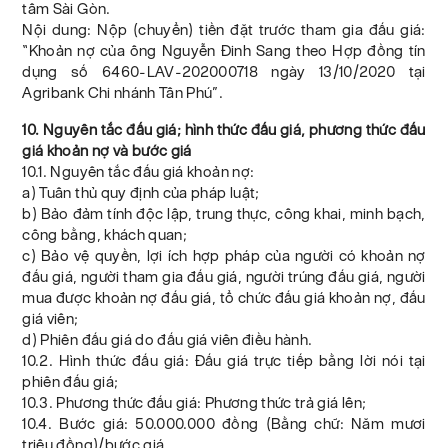
tâm Sài Gòn.
Nội dung: Nộp (chuyển) tiền đặt trước tham gia đấu giá:
“Khoản nợ của ông Nguyễn Đinh Sang theo Hợp đồng tín
dụng số 6460-LAV-202000718 ngày 13/10/2020 tại
Agribank Chi nhánh Tân Phú”.
10. Nguyên tắc đấu giá; hình thức đấu giá, phương thức đấu
giá khoản nợ và bước giá
10.1. Nguyên tắc đấu giá khoản nợ:
a) Tuân thủ quy định của pháp luật;
b) Bảo đảm tính độc lập, trung thực, công khai, minh bạch,
công bằng, khách quan;
c) Bảo vệ quyền, lợi ích hợp pháp của người có khoản nợ
đấu giá, người tham gia đấu giá, người trúng đấu giá, người
mua được khoản nợ đấu giá, tổ chức đấu giá khoản nợ, đấu
giá viên;
d) Phiên đấu giá do đấu giá viên điều hành.
10.2. Hình thức đấu giá: Đấu giá trực tiếp bằng lời nói tại
phiên đấu giá;
10.3. Phương thức đấu giá: Phương thức trả giá lên;
10.4. Bước giá: 50.000.000 đồng (Bằng chữ: Năm mươi
triệu đồng)/bước giá.