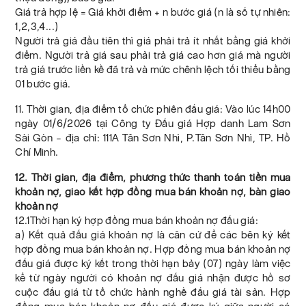
Giá trả hợp lệ = Giá khởi điểm + n bước giá (n là số tự nhiên:
1,2,3,4...)
Người trả giá đầu tiên thì giá phải trả ít nhất bằng giá khởi
điểm. Người trả giá sau phải trả giá cao hơn giá mà người
trả giá trước liền kề đã trả và mức chênh lệch tối thiểu bằng
01 bước giá.
11. Thời gian, địa điểm tổ chức phiên đấu giá: Vào lúc 14h00
ngày 01/6/2026 tại Công ty Đấu giá Hợp danh Lam Sơn
Sài Gòn – địa chỉ: 111A Tân Sơn Nhì, P.Tân Sơn Nhì, TP. Hồ
Chí Minh.
12. Thời gian, địa điểm, phương thức thanh toán tiền mua
khoản nợ, giao kết hợp đồng mua bán khoản nợ, bàn giao
khoản nợ
12.1Thời hạn ký hợp đồng mua bán khoản nợ đấu giá:
a) Kết quả đấu giá khoản nợ là căn cứ để các bên ký kết
hợp đồng mua bán khoản nợ. Hợp đồng mua bán khoản nợ
đấu giá được ký kết trong thời hạn bảy (07) ngày làm việc
kể từ ngày người có khoản nợ đấu giá nhận được hồ sơ
cuộc đấu giá từ tổ chức hành nghề đấu giá tài sản. Hợp