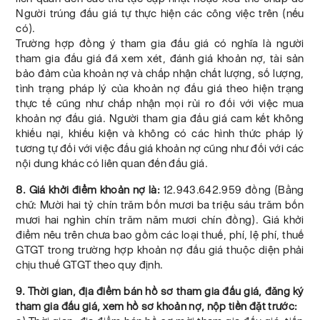
Người trúng đấu giá tự thực hiện các công việc trên (nếu
có).
Trường hợp đồng ý tham gia đấu giá có nghĩa là người
tham gia đấu giá đã xem xét, đánh giá khoản nợ, tài sản
bảo đảm của khoản nợ và chấp nhận chất lượng, số lượng,
tình trạng pháp lý của khoản nợ đấu giá theo hiện trạng
thực tế cũng như chấp nhận mọi rủi ro đối với việc mua
khoản nợ đấu giá. Người tham gia đấu giá cam kết không
khiếu nại, khiếu kiện và không có các hình thức pháp lý
tương tự đối với việc đấu giá khoản nợ cũng như đối với các
nội dung khác có liên quan đến đấu giá.
8. Giá khởi điểm khoản nợ là:
12.943.642.959 đồng (Bằng
chữ: Mười hai tỷ chín trăm bốn mươi ba triệu sáu trăm bốn
mươi hai nghìn chín trăm năm mươi chín đồng). Giá khởi
điểm nêu trên chưa bao gồm các loại thuế, phí, lệ phí, thuế
GTGT trong trường hợp khoản nợ đấu giá thuộc diện phải
chịu thuế GTGT theo quy định.
9. Thời gian, địa điểm bán hồ sơ tham gia đấu giá, đăng ký
tham gia đấu giá, xem hồ sơ khoản nợ, nộp tiền đặt trước: