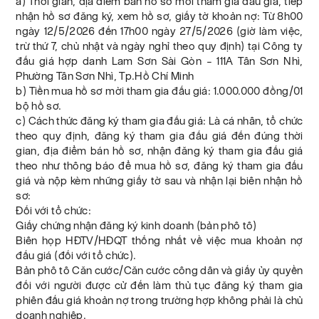
a) Thời gian, địa điểm bán hồ sơ mời tham gia đấu giá, tiếp
nhận hồ sơ đăng ký, xem hồ sơ, giấy tờ khoản nợ: Từ 8h00
ngày 12/5/2026 đến 17h00 ngày 27/5/2026 (giờ làm việc,
trừ thứ 7, chủ nhật và ngày nghỉ theo quy định) tại Công ty
đấu giá hợp danh Lam Sơn Sài Gòn – 111A Tân Sơn Nhì,
Phường Tân Sơn Nhì, Tp.Hồ Chí Minh
b) Tiền mua hồ sơ mời tham gia đấu giá: 1.000.000 đồng/01
bộ hồ sơ.
c) Cách thức đăng ký tham gia đấu giá: Là cá nhân, tổ chức
theo quy định, đăng ký tham gia đấu giá đến đúng thời
gian, địa điểm bán hồ sơ, nhận đăng ký tham gia đấu giá
theo như thông báo để mua hồ sơ, đăng ký tham gia đấu
giá và nộp kèm những giấy tờ sau và nhận lại biên nhận hồ
sơ:
Đối với tổ chức:
Giấy chứng nhận đăng ký kinh doanh (bản phô tô)
Biên họp HĐTV/HĐQT thống nhất về việc mua khoản nợ
đấu giá (đối với tổ chức).
Bản phô tô Căn cước/Căn cước công dân và giấy ủy quyền
đối với người được cử đến làm thủ tục đăng ký tham gia
phiên đấu giá khoản nợ trong trường hợp không phải là chủ
doanh nghiệp.