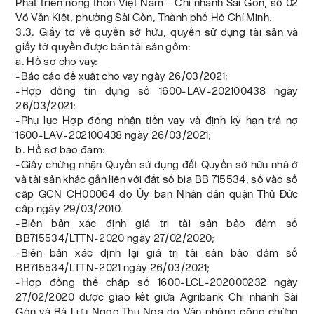
Phát triển nông thôn Việt Nam - Chi nhánh Sài Gòn, số 02
Võ Văn Kiệt, phường Sài Gòn, Thành phố Hồ Chí Minh.
3.3. Giấy tờ về quyền sở hữu, quyền sử dụng tài sản và
giấy tờ quyền được bán tài sản gồm:
a. Hồ sơ cho vay:
-Báo cáo đề xuất cho vay ngày 26/03/2021;
-Hợp đồng tín dụng số 1600-LAV-202100438 ngày
26/03/2021;
-Phụ lục Hợp đồng nhận tiền vay và định kỳ hạn trả nợ
1600-LAV-202100438 ngày 26/03/2021;
b. Hồ sơ bảo đảm:
-Giấy chứng nhận Quyền sử dụng đất Quyền sở hữu nhà ở
và tài sản khác gắn liền với đất số bìa BB 715534, số vào sổ
cấp GCN CH00064 do Ủy ban Nhân dân quận Thủ Đức
cấp ngày 29/03/2010.
-Biên bản xác định giá trị tài sản bảo đảm số
BB715534/LTTN-2020 ngày 27/02/2020;
-Biên bản xác định lại giá trị tài sản bảo đảm số
BB715534/LTTN-2021 ngày 26/03/2021;
-Hợp đồng thế chấp số 1600-LCL-202000232 ngày
27/02/2020 được giao kết giữa Agribank Chi nhánh Sài
Gòn và Bà Lưu Ngọc Thu Nga do Văn phòng công chứng