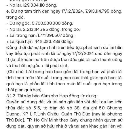
- Nợ lãi: 129.304.110 đồng.
e. Dư nợ tạm tính đến ngày 17/12/2024: 7.913.114.795 đồng;
trong đó:
- Dư nợ gốc: 5.700.000.000 đồng;
- Nợ lãi: 2.213.114.795 đồng, trong đó:
+ Lãi trong hạn: 1.771.091.507 đồng;
+ Lãi quá hạn: 442.023.288 đồng;
Đồng thời dư nợ tạm tính trên tiếp tục phát sinh do lãi tiền
vay tiếp tục phát sinh kể từ ngày 17/12/2024 cho đến ngày
thực tế khoản nợ trên được bán đấu giá tài sản thành công
và thu hết nợ gốc + lãi phát sinh.
(Ghi chú: Lãi trong hạn bao gồm lãi trong hạn và phần lãi
tính theo mức lãi suất trong hạn của thời gian quá hạn; lãi
quá hạn là phần lãi tính theo mức lãi suất quá hạn trong
thời gian quá hạn).
3.1.2. Tài sản bảo đảm cho Hợp đồng tín dụng:
Quyền sử dụng đất và tài sản gắn liền với đất toạ lạc trên
thửa đất số 515, tờ bản đồ số 38, địa chỉ 50 Chương
Dương, KP 1, P.Linh Chiểu, Quận Thủ Đức (nay là phường
Thủ Đức), TP. Hồ Chí Minh theo Giấy chứng nhận quyền sử
dụng đất, quyền sở hữu nhà ở và tài sản khác gắn liền với