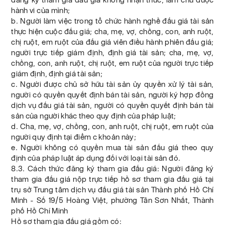
hành vi của mình;
b. Người làm việc trong tổ chức hành nghề đấu giá tài sản
thực hiện cuộc đấu giá; cha, mẹ, vợ, chồng, con, anh ruột,
chị ruột, em ruột của đấu giá viên điều hành phiên đấu giá;
người trực tiếp giám định, định giá tài sản; cha, mẹ, vợ,
chồng, con, anh ruột, chị ruột, em ruột của người trực tiếp
giám định, định giá tài sản;
c. Người được chủ sở hữu tài sản ủy quyền xử lý tài sản,
người có quyền quyết định bán tài sản, người ký hợp đồng
dịch vụ đấu giá tài sản, người có quyền quyết định bán tài
sản của người khác theo quy định của pháp luật;
d. Cha, mẹ, vợ, chồng, con, anh ruột, chị ruột, em ruột của
người quy định tại điểm c khoản này;
e. Người không có quyền mua tài sản đấu giá theo quy
định của pháp luật áp dụng đối với loại tài sản đó.
8.3. Cách thức đăng ký tham gia đấu giá: Người đăng ký
tham gia đấu giá nộp trực tiếp hồ sơ tham gia đấu giá tại
trụ sở Trung tâm dịch vụ đấu giá tài sản Thành phố Hồ Chí
Minh - Số 19/5 Hoàng Việt, phường Tân Sơn Nhất, Thành
phố Hồ Chí Minh
Hồ sơ tham gia đấu giá gồm có: