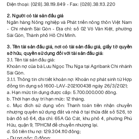
Điện thoại: (028).38.119.849 - Fax: (028).38.113.220
2. Người có tài sản đấu giá
Ngân hàng Nông nghiệp và Phát triển nông thôn Việt Nam
- Chi nhánh Sài Gòn - Địa chỉ: số 02 Võ Văn Kiệt, phường
Sài Gòn, Thành phố Hồ Chí Minh.
3. Tên tài sản đấu giá, nơi có tài sản đấu giá, giấy tờ quyền
sở hữu, quyền sử dụng đối với tài sản đấu giá:
3.1. Tên tài sản đấu giá:
Khoản nợ của bà Lưu Ngọc Thu Nga tại Agribank Chi nhánh
Sài Gòn.
3.1.1. Thông tin chi tiết khoản nợ: Khoản nợ phát sinh từ Hợp
đồng tín dụng số 1600-LAV-202100438 ngày 26/3/2021;
a. Hạn mức tín dụng được cấp: 5.700.000.000 đồng.
b. Thời hạn duy trì hạn mức: 12 tháng.
c. Mục đích sử dụng vốn: Thanh toán tiền nhận chuyển
nhượng quyền sử dụng đất và nhà ở tại thửa đất số 526, tờ
bản đồ số 64, địa chỉ: 65A Gò Cát, khu phố 4, phường Phú
Hữu, quận 9, TPHCM để chuyển nhượng lại.
d. Số tiền thu nợ: 129.304.110 đồng;
- Dư nợ gốc: 0 đồng;