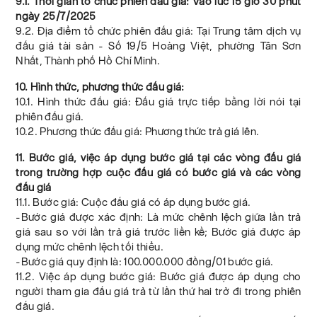
9.1. Thời gian tổ chức phiên đấu giá: Vào lúc 15 giờ 30 phút
ngày 25/7/2025
9.2. Địa điểm tổ chức phiên đấu giá: Tại Trung tâm dịch vụ
đấu giá tài sản - Số 19/5 Hoàng Việt, phường Tân Sơn
Nhất, Thành phố Hồ Chí Minh.
10. Hình thức, phương thức đấu giá:
10.1. Hình thức đấu giá: Đấu giá trực tiếp bằng lời nói tại
phiên đấu giá.
10.2. Phương thức đấu giá: Phương thức trả giá lên.
11. Bước giá, việc áp dụng bước giá tại các vòng đấu giá
trong trường hợp cuộc đấu giá có bước giá và các vòng
đấu giá
11.1. Bước giá: Cuộc đấu giá có áp dụng bước giá.
-Bước giá được xác định: Là mức chênh lệch giữa lần trả
giá sau so với lần trả giá trước liền kề; Bước giá được áp
dụng mức chênh lệch tối thiểu.
-Bước giá quy định là: 100.000.000 đồng/01 bước giá.
11.2. Việc áp dụng bước giá: Bước giá được áp dụng cho
người tham gia đấu giá trả từ lần thứ hai trở đi trong phiên
đấu giá.