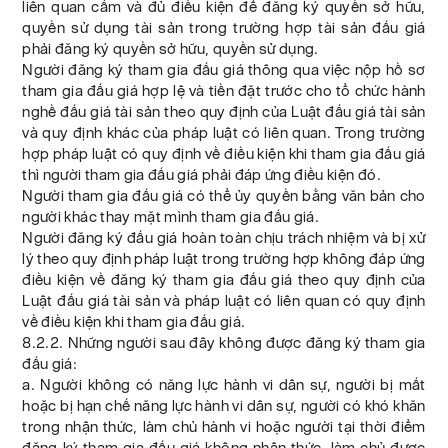
liên quan cấm và đủ điều kiện để đăng ký quyền sở hữu,
quyền sử dụng tài sản trong trường hợp tài sản đấu giá
phải đăng ký quyền sở hữu, quyền sử dụng.
Người đăng ký tham gia đấu giá thông qua việc nộp hồ sơ
tham gia đấu giá hợp lệ và tiền đặt trước cho tổ chức hành
nghề đấu giá tài sản theo quy định của Luật đấu giá tài sản
và quy định khác của pháp luật có liên quan. Trong trường
hợp pháp luật có quy định về điều kiện khi tham gia đấu giá
thì người tham gia đấu giá phải đáp ứng điều kiện đó.
Người tham gia đấu giá có thể ủy quyền bằng văn bản cho
người khác thay mặt mình tham gia đấu giá.
Người đăng ký đấu giá hoàn toàn chịu trách nhiệm và bị xử
lý theo quy định pháp luật trong trường hợp không đáp ứng
điều kiện về đăng ký tham gia đấu giá theo quy định của
Luật đấu giá tài sản và pháp luật có liên quan có quy định
về điều kiện khi tham gia đấu giá.
8.2.2. Những người sau đây không được đăng ký tham gia
đấu giá:
a. Người không có năng lực hành vi dân sự, người bị mất
hoặc bị hạn chế năng lực hành vi dân sự, người có khó khăn
trong nhận thức, làm chủ hành vi hoặc người tại thời điểm
đăng ký tham gia đấu giá không nhận thức, làm chủ được