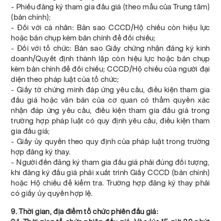
- Phiếu đăng ký tham gia đấu giá (theo mẫu của Trung tâm)
(bản chính);
- Đối với cá nhân: Bản sao CCCD/Hộ chiếu còn hiệu lực
hoặc bản chụp kèm bản chính để đối chiếu;
- Đối với tổ chức: Bản sao Giấy chứng nhận đăng ký kinh
doanh/Quyết định thành lập còn hiệu lực hoặc bản chụp
kèm bản chính để đối chiếu; CCCD/Hộ chiếu của người đại
diện theo pháp luật của tổ chức;
- Giấy tờ chứng minh đáp ứng yêu cầu, điều kiện tham gia
đấu giá hoặc văn bản của cơ quan có thẩm quyền xác
nhận đáp ứng yêu cầu, điều kiện tham gia đấu giá trong
trường hợp pháp luật có quy định yêu cầu, điều kiện tham
gia đấu giá;
- Giấy ủy quyền theo quy định của pháp luật trong trường
hợp đăng ký thay.
- Người đến đăng ký tham gia đấu giá phải đúng đối tượng,
khi đăng ký đấu giá phải xuất trình Giấy CCCD (bản chính)
hoặc Hộ chiếu để kiểm tra. Trường hợp đăng ký thay phải
có giấy ủy quyền hợp lệ.
9. Thời gian, địa điểm tổ chức phiên đấu giá: