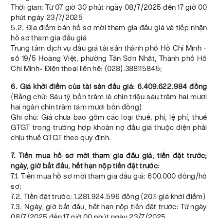
Thời gian: Từ 07 giờ 30 phút ngày 08/7/2025 đến 17 giờ 00
phút ngày 23/7/2025
5.2. Địa điểm bán hồ sơ mời tham gia đấu giá và tiếp nhận
hồ sơ tham gia đấu giá
Trung tâm dịch vụ đấu giá tài sản thành phố Hồ Chí Minh -
số 19/5 Hoàng Việt, phường Tân Sơn Nhất, Thành phố Hồ
Chí Minh- Điện thoại liên hệ: (028).388115845;
6. Giá khởi điểm của tài sản đấu giá: 6.409.622.984 đồng
(Bằng chữ: Sáu tỷ bốn trăm lẻ chín triệu sáu trăm hai mươi
hai ngàn chín trăm tám mươi bốn đồng)
Ghi chú: Giá chưa bao gồm các loại thuế, phí, lệ phí, thuế
GTGT trong trường hợp khoản nợ đấu giá thuộc diện phải
chịu thuế GTGT theo quy định.
7. Tiền mua hồ sơ mời tham gia đấu giá, tiền đặt trước;
ngày, giờ bắt đầu, hết hạn nộp tiền đặt trước:
7.1. Tiền mua hồ sơ mời tham gia đấu giá: 600.000 đồng/hồ
sơ;
7.2. Tiền đặt trước: 1.281.924.596 đồng (20% giá khởi điểm)
7.3. Ngày, giờ bắt đầu, hết hạn nộp tiền đặt trước: Từ ngày
08/7/2025 đến 17 giờ 00 phút ngày 23/7/2025