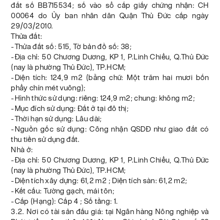
đất số BB715534; số vào sổ cấp giấy chứng nhận: CH
00064 do Ủy ban nhân dân Quận Thủ Đức cấp ngày
29/03/2010.
Thửa đất:
-Thửa đất số: 515, Tờ bản đồ số: 38;
-Địa chỉ: 50 Chương Dương, KP 1, P.Linh Chiểu, Q.Thủ Đức
(nay là phường Thủ Đức), TP.HCM;
-Diện tích: 124,9 m2 (bằng chữ: Một trăm hai mươi bốn
phẩy chín mét vuông);
-Hình thức sử dụng: riêng: 124,9 m2; chung: không m2;
-Mục đích sử dụng: Đất ở tại đô thị;
-Thời hạn sử dụng: Lâu dài;
-Nguồn gốc sử dụng: Công nhận QSDĐ như giao đất có
thu tiền sử dụng đất.
Nhà ở:
-Địa chỉ: 50 Chương Dương, KP 1, P.Linh Chiểu, Q.Thủ Đức
(nay là phường Thủ Đức), TP.HCM;
-Diện tích xây dựng: 61,2 m2 ; Diện tích sàn: 61,2 m2;
-Kết cấu: Tường gạch, mái tôn;
-Cấp (Hạng): Cấp 4 ; Số tầng: 1.
3.2. Nơi có tài sản đấu giá: tại Ngân hàng Nông nghiệp và