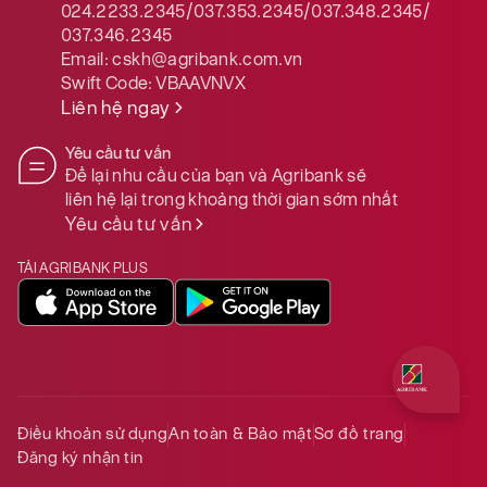
024.2233.2345/037.353.2345/037.348.2345/
037.346.2345
Email:
cskh@agribank.com.vn
Swift Code:
VBAAVNVX
Liên hệ ngay
Yêu cầu tư vấn
Để lại nhu cầu của bạn và Agribank sẽ
liên hệ lại trong khoảng thời gian sớm nhất
Yêu cầu tư vấn
TẢI AGRIBANK PLUS
Quý khách 
Điều khoản sử dụng
An toàn & Bảo mật
Sơ đồ trang
Đăng ký nhận tin