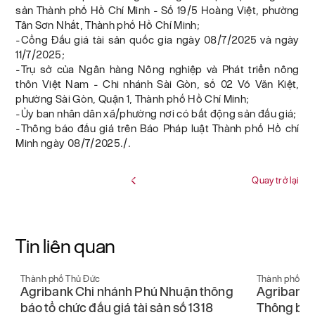
sản Thành phố Hồ Chí Minh - Số 19/5 Hoàng Việt, phường
Tân Sơn Nhất, Thành phố Hồ Chí Minh;
-Cổng Đấu giá tài sản quốc gia ngày 08/7/2025 và ngày
11/7/2025;
-Trụ sở của Ngân hàng Nông nghiệp và Phát triển nông
thôn Việt Nam - Chi nhánh Sài Gòn, số 02 Võ Văn Kiệt,
phường Sài Gòn, Quận 1, Thành phố Hồ Chí Minh;
-Ủy ban nhân dân xã/phường nơi có bất động sản đấu giá;
-Thông báo đấu giá trên Báo Pháp luật Thành phố Hồ chí
Minh ngày 08/7/2025./.
Quay trở lại
Tin liên quan
Thành phố Thủ Đức
Thành phố Th
Agribank Chi nhánh Phú Nhuận thông
Agribank 
báo tổ chức đấu giá tài sản số 1318
Thông báo 