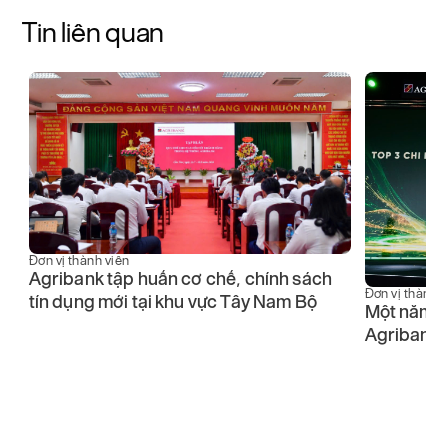
Tin liên quan
Đơn vị thành viên
Agribank tập huấn cơ chế, chính sách
Đơn vị thành v
tín dụng mới tại khu vực Tây Nam Bộ
Một năm b
5
Agribank n
ho
ọ