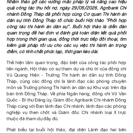
Nhằm tháo gỡ các vướng mắc pháp lý và nâng cao hiệu
quả công tác thu hồi nợ, ngày 29/05/2026, Agribank Chi
nhánh Đồng Tháp đã phối hợp cùng Cơ quan Thi hành án
dân sự tỉnh Đồng Tháp tổ chức buổi Hội thảo “Phối hợp
công tác thi hành án dân sự”. Buổi hội thảo là diễn đàn
quan trọng để hai đơn vị đánh giá toàn diện kết quả phối
hợp trong thời gian qua, đồng thời trực tiếp đối thoại, tìm
kiếm giải pháp tối ưu cho các vụ việc thi hành án trọng
điểm, có tính chất phức tạp, thời gian kéo dài.
Thể hiện tầm quan trọng, đặc biệt của công tác phối hợp
liên ngành, Hội thảo có sự tham dự và chủ trì của đồng chí
Vũ Quang Hiện - Trưởng Thi hành án dân sự tỉnh Đồng
Tháp, cùng các đồng chí là lãnh đạo các phòng chuyên
môn và Trưởng phòng Thi hành án dân sự Khu vực trên địa
bàn tỉnh Đồng Tháp. Về phía Ngân hàng, đồng chí Võ Văn
Quốc - Bí thư Đảng ủy, Giám đốc Agribank Chi nhánh Đồng
Tháp cùng với Ban lãnh đạo Chi nhánh, lãnh đạo các phòng
nghiệp vụ then chốt và Giám đốc Chi nhánh loại II trực
thuộc đã tham dự đầy đủ.
Phát biểu tại buổi hội thảo, đại diện Lãnh đạo hai bên