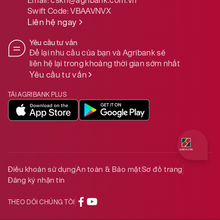
Email:
cskh@agribank.com.vn
Swift Code:
VBAAVNVX
Liên hệ ngay
Yêu cầu tư vấn
Để lại nhu cầu của bạn và Agribank sẽ
liên hệ lại trong khoảng thời gian sớm nhất
Yêu cầu tư vấn
TẢI AGRIBANK PLUS
Quý khách 
Điều khoản sử dụng
An toàn & Bảo mật
Sơ đồ trang
Đăng ký nhận tin
THEO DÕI CHÚNG TÔI