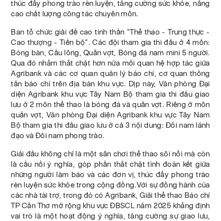
thúc đẩy phong trào rèn luyện, tăng cường sức khỏe, nâng
cao chất lượng công tác chuyên môn.
Ban tổ chức giải đề cao tinh thần “Thể thao - Trung thực -
Cao thượng - Tiến bộ”. Các đội tham gia thi đấu ở 4 môn:
Bóng bàn, Cầu lông, Quần vợt, Bóng đá nam mini 5 người.
Qua đó nhằm thắt chặt hơn nữa mối quan hệ hợp tác giữa
Agribank và các cơ quan quản lý báo chí, cơ quan thông
tấn báo chí trên địa bàn khu vực. Dịp này, Văn phòng Đại
diện Agribank khu vực Tây Nam Bộ tham gia thi đấu giao
lưu ở 2 môn thể thao là bóng đá và quần vợt. Riêng ở môn
quần vợt, Văn phòng Đại diện Agribank khu vực Tây Nam
Bộ tham gia thi đấu giao lưu ở cả 3 nội dung: Đôi nam lãnh
đạo và Đôi nam phong trào.
Giải đấu không chỉ là một sân chơi thể thao sôi nổi mà còn
là cầu nối ý nghĩa, góp phần thắt chặt tình đoàn kết giữa
những người làm báo và các đơn vị, thúc đẩy phong trào
rèn luyện sức khỏe trong cộng đồng.Với sự đồng hành của
các nhà tài trợ, trong đó có Agribank, Giải thể thao Báo chí
TP Cần Thơ mở rộng khu vực ĐBSCL năm 2025 khẳng định
vai trò là một hoạt động ý nghĩa, tăng cường sự giao lưu,