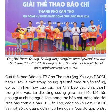
Ông Bùi Thanh Quang, Trưởng Văn phòng Đại diện Agribank khu vực
Tây Nam Bộ (thứ 3 từ trái sang) nhận cờ lưu niệm và hoa từ Ban tổ
chức dành cho các nhà tài trợ.
Giải thể thao Báo chí TP Cần Thơ mở rộng Khu vực ĐBSCL
năm 2025 là một trong những giải thể thao truyền thống,
có uy tín hiện nay của các hội Nhà báo các tỉnh, thành
trong khu vực. Là dịp tăng cường giao lưu, hiểu biết lẫn
nhau giữa những người làm công tác báo chí, công tác Hội
Nhà báo trên địa bàn TP Cần Thơ, các tỉnh khu vực ĐBSCL
và một số cơ quan, đơn vị có liên quan. Qua đó góp phần,