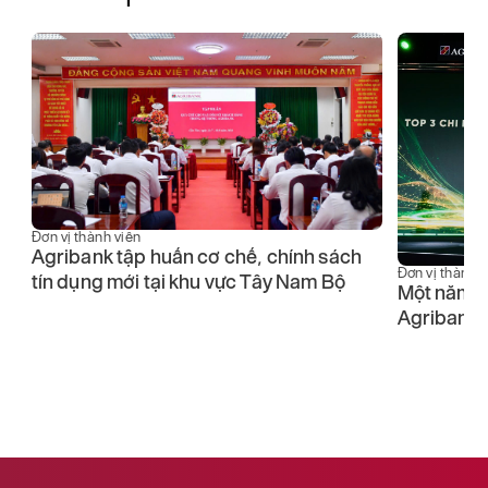
Đơn vị thành viên
Agribank tập huấn cơ chế, chính sách
Đơn vị thành v
tín dụng mới tại khu vực Tây Nam Bộ
Một năm b
5
Agribank n
ho
ọ