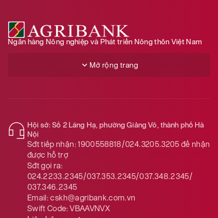
Ngân hàng Nông nghiệp và Phát triển Nông thôn Việt Nam
Mở rộng trang
Hội sở: Số 2 Láng Hạ, phường Giảng Võ, thành phố Hà
Nội
Sđt tiếp nhận:
1900558818/024.3205.3205
để nhận
được hỗ trợ
Sđt gọi ra:
024.2233.2345/037.353.2345/037.348.2345/
037.346.2345
Email:
cskh@agribank.com.vn
Swift Code:
VBAAVNVX