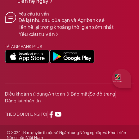
Liên hệ ngay
Yêu cầu tư vấn
Để lại nhu cầu của bạn và Agribank sẽ
liên hệ lại trong khoảng thời gian sớm nhất
Yêu cầu tư vấn
TẢI AGRIBANK PLUS
Quý khách 
Điều khoản sử dụng
An toàn & Bảo mật
Sơ đồ trang
Đăng ký nhận tin
THEO DÕI CHÚNG TÔI
© 2024 | Bản quyền thuộc về Ngân hàng Nông nghiệp và Phát triển
Nông thôn Việt Nam