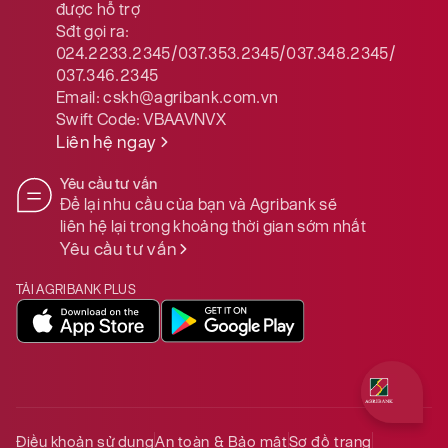
được hỗ trợ
Sđt gọi ra:
024.2233.2345/037.353.2345/037.348.2345/
037.346.2345
Email:
cskh@agribank.com.vn
Swift Code:
VBAAVNVX
Liên hệ ngay
Yêu cầu tư vấn
Để lại nhu cầu của bạn và Agribank sẽ
liên hệ lại trong khoảng thời gian sớm nhất
Yêu cầu tư vấn
TẢI AGRIBANK PLUS
Quý khách 
Điều khoản sử dụng
An toàn & Bảo mật
Sơ đồ trang