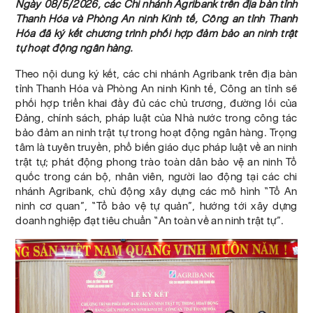
Ngày 08/5/2026, các Chi nhánh Agribank trên địa bàn tỉnh
Thanh Hóa và Phòng An ninh Kinh tế, Công an tỉnh Thanh
Hóa đã ký kết chương trình phối hợp đảm bảo an ninh trật
tự hoạt động ngân hàng.
Theo nội dung ký kết, các chi nhánh Agribank trên địa bàn
tỉnh Thanh Hóa và Phòng An ninh Kinh tế, Công an tỉnh sẽ
phối hợp triển khai đầy đủ các chủ trương, đường lối của
Đảng, chính sách, pháp luật của Nhà nước trong công tác
bảo đảm an ninh trật tự trong hoạt động ngân hàng. Trọng
tâm là tuyên truyền, phổ biến giáo dục pháp luật về an ninh
trật tự; phát động phong trào toàn dân bảo vệ an ninh Tổ
quốc trong cán bộ, nhân viên, người lao động tại các chi
nhánh Agribank, chủ động xây dựng các mô hình “Tổ An
ninh cơ quan”, “Tổ bảo vệ tự quản”, hướng tới xây dựng
doanh nghiệp đạt tiêu chuẩn “An toàn về an ninh trật tự”.