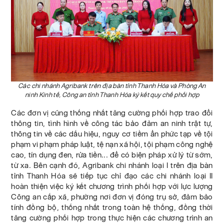
Các chi nhánh Agribank trên địa bàn tỉnh Thanh Hóa và Phòng An
ninh Kinh tế, Công an tỉnh Thanh Hóa ký kết quy chế phối hợp
Các đơn vị cũng thống nhất tăng cường phối hợp trao đổi
thông tin, tình hình về công tác bảo đảm an ninh trật tự,
thông tin về các dấu hiệu, nguy cơ tiềm ẩn phức tạp về tội
phạm vi phạm pháp luật, tệ nạn xã hội, tội phạm công nghệ
cao, tín dụng đen, rửa tiền... để có biện pháp xử lý từ sớm,
từ xa. Bên cạnh đó, Agribank chi nhánh loại I trên địa bàn
tỉnh Thanh Hóa sẽ tiếp tục chỉ đạo các chi nhánh loại II
hoàn thiện việc ký kết chương trình phối hợp với lực lượng
Công an cấp xã, phường nơi đơn vị đóng trụ sở, đảm bảo
tính đồng bộ, thống nhất trong toàn hệ thống, đồng thời
tăng cường phối hợp trong thực hiện các chương trình an