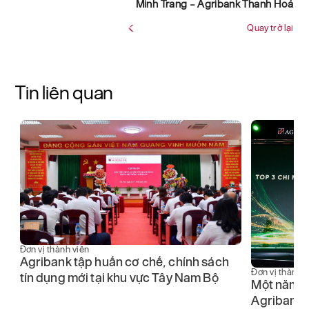
Minh Trang – Agribank Thanh Hoá
Quay trở lại
Tin liên quan
Đơn vị thành viên
Agribank tập huấn cơ chế, chính sách
Đơn vị thành v
tín dụng mới tại khu vực Tây Nam Bộ
Một năm b
5
Agribank n