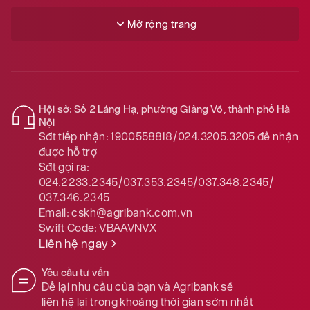
Mở rộng trang
Hội sở: Số 2 Láng Hạ, phường Giảng Võ, thành phố Hà
Nội
Sđt tiếp nhận:
1900558818/024.3205.3205
để nhận
được hỗ trợ
Sđt gọi ra:
024.2233.2345/037.353.2345/037.348.2345/
037.346.2345
Email:
cskh@agribank.com.vn
Swift Code:
VBAAVNVX
Liên hệ ngay
Yêu cầu tư vấn
Để lại nhu cầu của bạn và Agribank sẽ
liên hệ lại trong khoảng thời gian sớm nhất