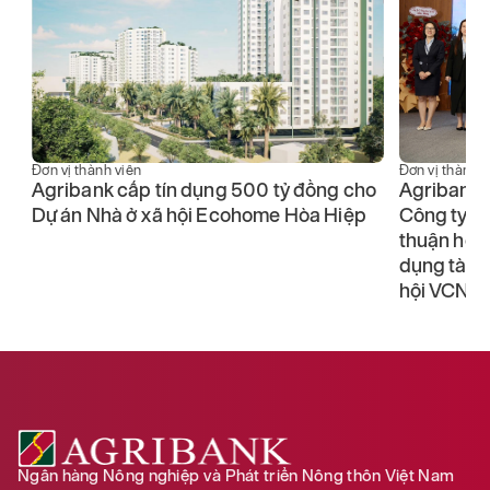
Đơn vị thành viên
Đơn vị thành v
Agribank cấp tín dụng 500 tỷ đồng cho
Agribank 
Dự án Nhà ở xã hội Ecohome Hòa Hiệp
Công ty C
thuận hợp 
dụng tài t
hội VCN V
Ngân hàng Nông nghiệp và Phát triển Nông thôn Việt Nam