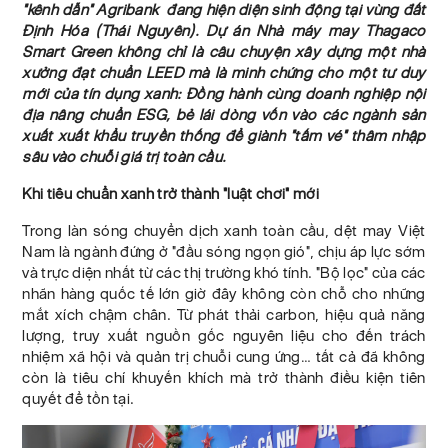
"kênh dẫn" Agribank đang hiện diện sinh động tại vùng đất
Định Hóa (Thái Nguyên). Dự án Nhà máy may Thagaco
Smart Green không chỉ là câu chuyện xây dựng một nhà
xưởng đạt chuẩn LEED mà là minh chứng cho một tư duy
mới của tín dụng xanh: Đồng hành cùng doanh nghiệp nội
địa nâng chuẩn ESG, bẻ lái dòng vốn vào các ngành sản
xuất xuất khẩu truyền thống để giành "tấm vé" thâm nhập
sâu vào chuỗi giá trị toàn cầu.
Khi tiêu chuẩn xanh trở thành "luật chơi" mới
Trong làn sóng chuyển dịch xanh toàn cầu, dệt may Việt
Nam là ngành đứng ở "đầu sóng ngọn gió", chịu áp lực sớm
và trực diện nhất từ các thị trường khó tính. "Bộ lọc" của các
nhãn hàng quốc tế lớn giờ đây không còn chỗ cho những
mắt xích chậm chân. Từ phát thải carbon, hiệu quả năng
lượng, truy xuất nguồn gốc nguyên liệu cho đến trách
nhiệm xã hội và quản trị chuỗi cung ứng… tất cả đã không
còn là tiêu chí khuyến khích mà trở thành điều kiện tiên
quyết để tồn tại.