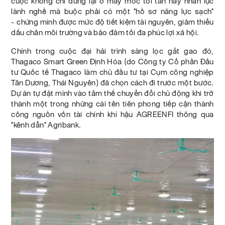
cuộc không chỉ dừng lại ở máy móc tối tân hay nhân lực
lành nghề mà buộc phải có một "hồ sơ năng lực sạch"
- chứng minh được mức độ tiết kiệm tài nguyên, giảm thiểu
dấu chân môi trường và bảo đảm tối đa phúc lợi xã hội.
Chính trong cuộc đại hải trình sàng lọc gắt gao đó,
Thagaco Smart Green Định Hóa (do Công ty Cổ phần Đầu
tư Quốc tế Thagaco làm chủ đầu tư tại Cụm công nghiệp
Tân Dương, Thái Nguyên) đã chọn cách đi trước một bước.
Dự án tự đặt mình vào tâm thế chuyển đổi chủ động khi trở
thành một trong những cái tên tiên phong tiếp cận thành
công nguồn vốn tài chính khí hậu AGREENFI thông qua
"kênh dẫn" Agribank.