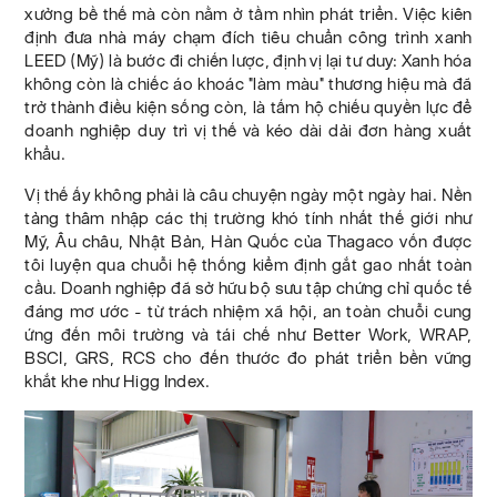
xưởng bề thế mà còn nằm ở tầm nhìn phát triển. Việc kiên
định đưa nhà máy chạm đích tiêu chuẩn công trình xanh
LEED (Mỹ) là bước đi chiến lược, định vị lại tư duy: Xanh hóa
không còn là chiếc áo khoác "làm màu" thương hiệu mà đã
trở thành điều kiện sống còn, là tấm hộ chiếu quyền lực để
doanh nghiệp duy trì vị thế và kéo dài dải đơn hàng xuất
khẩu.
Vị thế ấy không phải là câu chuyện ngày một ngày hai. Nền
tảng thâm nhập các thị trường khó tính nhất thế giới như
Mỹ, Âu châu, Nhật Bản, Hàn Quốc của Thagaco vốn được
tôi luyện qua chuỗi hệ thống kiểm định gắt gao nhất toàn
cầu. Doanh nghiệp đã sở hữu bộ sưu tập chứng chỉ quốc tế
đáng mơ ước - từ trách nhiệm xã hội, an toàn chuỗi cung
ứng đến môi trường và tái chế như Better Work, WRAP,
BSCI, GRS, RCS cho đến thước đo phát triển bền vững
khắt khe như Higg Index.