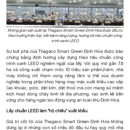
Không gian sản xuất tại Thagaco Smart Green Định Hóa được đầu tư
theo hướng hiện đại, tiết kiệm năng lượng, hướng tới tiêu chuẩn công
trình xanh LEED
Sự bứt phá của Thagaco Smart Green Định Hóa được bảo
chứng bằng định hướng xây dựng theo tiêu chuẩn công
trình xanh LEED nghiêm ngặt của Mỹ. Với quy mô gần 7,8
ha và công suất chạm mốc 10 triệu sản phẩm/năm, nhà
máy không chỉ tham vọng nâng tầm vị thế của doanh
nghiệp trong phân khúc hàng may mặc xuất khẩu cao cấp
(áo khoác, polo, dệt kim, dệt thoi) mà còn mang sứ mệnh
kích hoạt dòng chảy kinh tế địa phương, tạo sinh kế bền
vững cho hàng ngàn lao động vùng an toàn khu Định Hóa.
Lấy chuẩn LEED làm "hộ chiếu" xuất khẩu
Giá trị cốt lõi của Thagaco Smart Green Định Hóa không
dừng lại ở những con số triệu đô đầu tư hay quy mô nhà