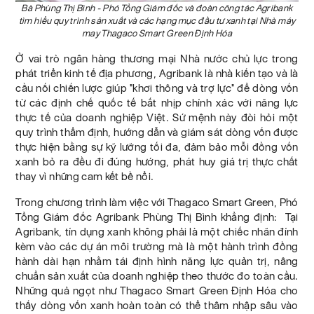
Bà Phùng Thị Bình - Phó Tổng Giám đốc và đoàn công tác Agribank
tìm hiểu quy trình sản xuất và các hạng mục đầu tư xanh tại Nhà máy
may Thagaco Smart Green Định Hóa
Ở vai trò ngân hàng thương mại Nhà nước chủ lực trong
phát triển kinh tế địa phương, Agribank là nhà kiến tạo và là
cầu nối chiến lược giúp "khơi thông và trợ lực" để dòng vốn
từ các định chế quốc tế bắt nhịp chính xác với năng lực
thực tế của doanh nghiệp Việt. Sứ mệnh này đòi hỏi một
quy trình thẩm định, hướng dẫn và giám sát dòng vốn được
thực hiện bằng sự kỹ lưỡng tối đa, đảm bảo mỗi đồng vốn
xanh bỏ ra đều đi đúng hướng, phát huy giá trị thực chất
thay vì những cam kết bề nổi.
Trong chương trình làm việc với Thagaco Smart Green, Phó
Tổng Giám đốc Agribank Phùng Thị Bình khẳng định: Tại
Agribank, tín dụng xanh không phải là một chiếc nhãn đính
kèm vào các dự án môi trường mà là một hành trình đồng
hành dài hạn nhằm tái định hình năng lực quản trị, nâng
chuẩn sản xuất của doanh nghiệp theo thước đo toàn cầu.
Những quả ngọt như Thagaco Smart Green Định Hóa cho
thấy dòng vốn xanh hoàn toàn có thể thâm nhập sâu vào