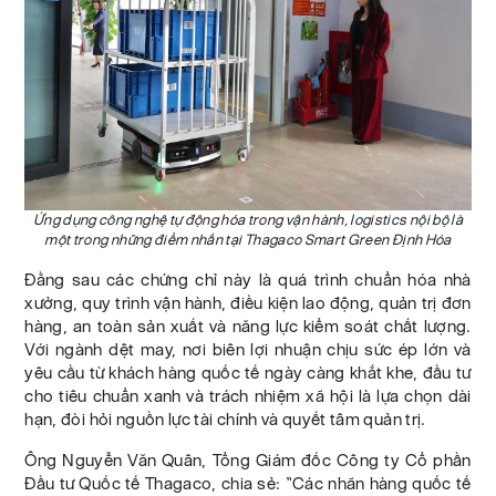
Ứng dụng công nghệ tự động hóa trong vận hành, logistics nội bộ là
một trong những điểm nhấn tại Thagaco Smart Green Định Hóa
Đằng sau các chứng chỉ này là quá trình chuẩn hóa nhà
xưởng, quy trình vận hành, điều kiện lao động, quản trị đơn
hàng, an toàn sản xuất và năng lực kiểm soát chất lượng.
Với ngành dệt may, nơi biên lợi nhuận chịu sức ép lớn và
yêu cầu từ khách hàng quốc tế ngày càng khắt khe, đầu tư
cho tiêu chuẩn xanh và trách nhiệm xã hội là lựa chọn dài
hạn, đòi hỏi nguồn lực tài chính và quyết tâm quản trị.
Ông Nguyễn Văn Quân, Tổng Giám đốc Công ty Cổ phần
Đầu tư Quốc tế Thagaco, chia sẻ: “Các nhãn hàng quốc tế