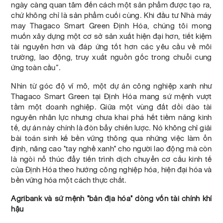
ngày càng quan tâm đến cách một sản phẩm được tạo ra,
chứ không chỉ là sản phẩm cuối cùng. Khi đầu tư Nhà máy
may Thagaco Smart Green Định Hóa, chúng tôi mong
muốn xây dựng một cơ sở sản xuất hiện đại hơn, tiết kiệm
tài nguyên hơn và đáp ứng tốt hơn các yêu cầu về môi
trường, lao động, truy xuất nguồn gốc trong chuỗi cung
ứng toàn cầu”.
Nhìn từ góc độ vĩ mô, một dự án công nghiệp xanh như
Thagaco Smart Green tại Định Hóa mang sứ mệnh vượt
tầm một doanh nghiệp. Giữa một vùng đất dồi dào tài
nguyên nhân lực nhưng chưa khai phá hết tiềm năng kinh
tế, dự án này chính là đòn bẩy chiến lược. Nó không chỉ giải
bài toán sinh kế bền vững thông qua những việc làm ổn
định, nâng cao "tay nghề xanh" cho người lao động mà còn
là ngòi nổ thúc đẩy tiến trình dịch chuyển cơ cấu kinh tế
của Định Hóa theo hướng công nghiệp hóa, hiện đại hóa và
bền vững hóa một cách thực chất.
Agribank và sứ mệnh "bản địa hóa" dòng vốn tài chính khí
hậu