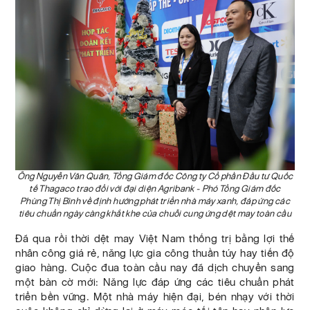
Ông Nguyễn Văn Quân, Tổng Giám đốc Công ty Cổ phần Đầu tư Quốc
tế Thagaco trao đổi với đại diện Agribank - Phó Tổng Giám đốc
Phùng Thị Bình về định hướng phát triển nhà máy xanh, đáp ứng các
tiêu chuẩn ngày càng khắt khe của chuỗi cung ứng dệt may toàn cầu
Đã qua rồi thời dệt may Việt Nam thống trị bằng lợi thế
nhân công giá rẻ, năng lực gia công thuần túy hay tiến độ
giao hàng. Cuộc đua toàn cầu nay đã dịch chuyển sang
một bàn cờ mới: Năng lực đáp ứng các tiêu chuẩn phát
triển bền vững. Một nhà máy hiện đại, bén nhạy với thời