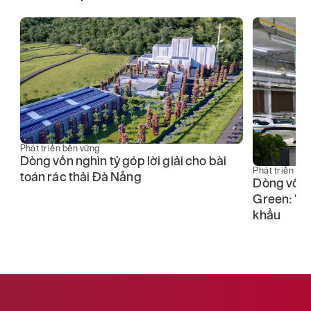
Phát triển bền vững
nh
Dòng vốn nghìn tỷ góp lời giải cho bài
Phát triển bề
toán rác thải Đà Nẵng
Dòng vốn 
Green: "Đ
khẩu