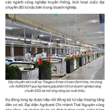
các ngành công nghiệp truyền thống, kích hoạt cuộc đại
chuyển đổi từ sâu bên trong doanh nghiệp.
Dây chuyền sản xuất tại Thagaco Smart Green Định Hóa, nơi dòng
vốn AGREENFI qua Agribank góp phần hỗ trợ doanh nghiệp nâng
chuẩn ESG và mở rộng năng lực xuất khẩu.
Sự đồng lòng ấy được tiếp nối đồng bộ từ cấp thượng tầng
đến cơ sở. Đại diện Agribank Chi nhánh Thái Nguyên cũng
cho rằng, với những dự án có định hướng xanh, ngân hàng