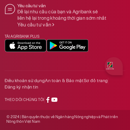
Yêu cầu tư vấn
Để lại nhu cầu của bạn và Agribank sẽ
liên hệ lại trong khoảng thời gian sớm nhất
Yêu cầu tư vấn
TẢI AGRIBANK PLUS
Quý khách 
Điều khoản sử dụng
An toàn & Bảo mật
Sơ đồ trang
Đăng ký nhận tin
THEO DÕI CHÚNG TÔI
© 2024 | Bản quyền thuộc về Ngân hàng Nông nghiệp và Phát triển
Nông thôn Việt Nam