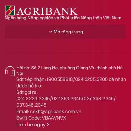
Ngân hàng Nông nghiệp và Phát triển Nông thôn Việt Nam
Mở rộng trang
Hội sở: Số 2 Láng Hạ, phường Giảng Võ, thành phố Hà
Nội
Sđt tiếp nhận:
1900558818/024.3205.3205
để nhận
được hỗ trợ
Sđt gọi ra:
024.2233.2345/037.353.2345/037.348.2345/
037.346.2345
Email:
cskh@agribank.com.vn
Swift Code:
VBAAVNVX
Liên hệ ngay