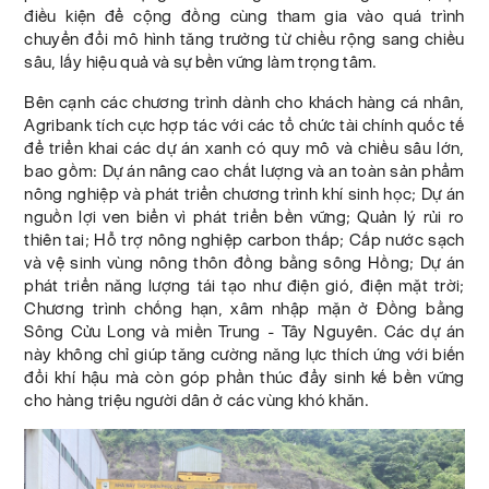
điều kiện để cộng đồng cùng tham gia vào quá trình
chuyển đổi mô hình tăng trưởng từ chiều rộng sang chiều
sâu, lấy hiệu quả và sự bền vững làm trọng tâm.
Bên cạnh các chương trình dành cho khách hàng cá nhân,
Agribank tích cực hợp tác với các tổ chức tài chính quốc tế
để triển khai các dự án xanh có quy mô và chiều sâu lớn,
bao gồm: Dự án nâng cao chất lượng và an toàn sản phẩm
nông nghiệp và phát triển chương trình khí sinh học; Dự án
nguồn lợi ven biển vì phát triển bền vững; Quản lý rủi ro
thiên tai; Hỗ trợ nông nghiệp carbon thấp; Cấp nước sạch
và vệ sinh vùng nông thôn đồng bằng sông Hồng; Dự án
phát triển năng lượng tái tạo như điện gió, điện mặt trời;
Chương trình chống hạn, xâm nhập mặn ở Đồng bằng
Sông Cửu Long và miền Trung - Tây Nguyên. Các dự án
này không chỉ giúp tăng cường năng lực thích ứng với biến
đổi khí hậu mà còn góp phần thúc đẩy sinh kế bền vững
cho hàng triệu người dân ở các vùng khó khăn.