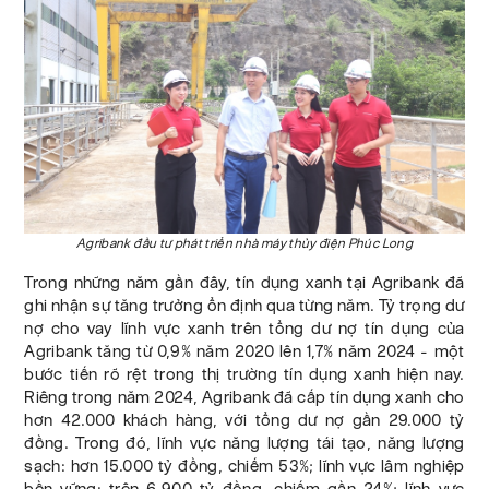
Agribank đầu tư phát triển nhà máy thủy điện Phúc Long
Trong những năm gần đây, tín dụng xanh tại Agribank đã
ghi nhận sự tăng trưởng ổn định qua từng năm. Tỷ trọng dư
nợ cho vay lĩnh vực xanh trên tổng dư nợ tín dụng của
Agribank tăng từ 0,9% năm 2020 lên 1,7% năm 2024 - một
bước tiến rõ rệt trong thị trường tín dụng xanh hiện nay.
Riêng trong năm 2024, Agribank đã cấp tín dụng xanh cho
hơn 42.000 khách hàng, với tổng dư nợ gần 29.000 tỷ
đồng. Trong đó, lĩnh vực năng lượng tái tạo, năng lượng
sạch: hơn 15.000 tỷ đồng, chiếm 53%; lĩnh vực lâm nghiệp
bền vững: trên 6.900 tỷ đồng, chiếm gần 24%; lĩnh vực