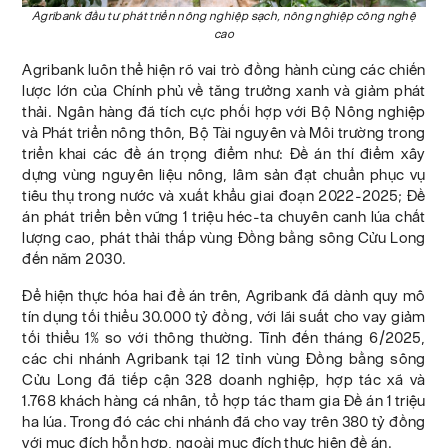
Agribank đầu tư phát triển nông nghiệp sạch, nông nghiệp công nghệ
cao
Agribank luôn thể hiện rõ vai trò đồng hành cùng các chiến
lược lớn của Chính phủ về tăng trưởng xanh và giảm phát
thải. Ngân hàng đã tích cực phối hợp với Bộ Nông nghiệp
và Phát triển nông thôn, Bộ Tài nguyên và Môi trường trong
triển khai các đề án trọng điểm như: Đề án thí điểm xây
dựng vùng nguyên liệu nông, lâm sản đạt chuẩn phục vụ
tiêu thụ trong nước và xuất khẩu giai đoạn 2022-2025; Đề
án phát triển bền vững 1 triệu héc-ta chuyên canh lúa chất
lượng cao, phát thải thấp vùng Đồng bằng sông Cửu Long
đến năm 2030.
Để hiện thực hóa hai đề án trên, Agribank đã dành quy mô
tín dụng tối thiểu 30.000 tỷ đồng, với lãi suất cho vay giảm
tối thiểu 1% so với thông thường. Tính đến tháng 6/2025,
các chi nhánh Agribank tại 12 tỉnh vùng Đồng bằng sông
Cửu Long đã tiếp cận 328 doanh nghiệp, hợp tác xã và
1.768 khách hàng cá nhân, tổ hợp tác tham gia Đề án 1 triệu
ha lúa. Trong đó các chi nhánh đã cho vay trên 380 tỷ đồng
với mục đích hỗn hợp, ngoài mục đích thực hiện đề án.