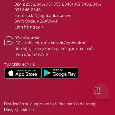
024.2233.2345/037.353.2345/037.348.2345/
037.346.2345
Email:
cskh@agribank.com.vn
Swift Code:
VBAAVNVX
Liên hệ ngay
Yêu cầu tư vấn
Để lại nhu cầu của bạn và Agribank sẽ
liên hệ lại trong khoảng thời gian sớm nhất
Yêu cầu tư vấn
TẢI AGRIBANK PLUS
Quý khách 
Điều khoản sử dụng
An toàn & Bảo mật
Sơ đồ trang
Đăng ký nhận tin