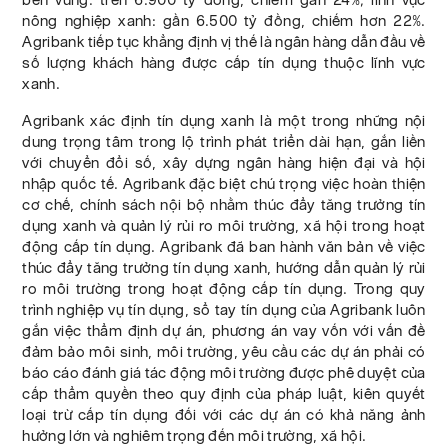
nông nghiệp xanh: gần 6.500 tỷ đồng, chiếm hơn 22%.
Agribank tiếp tục khẳng định vị thế là ngân hàng dẫn đầu về
số lượng khách hàng được cấp tín dụng thuộc lĩnh vực
xanh.
Agribank xác định tín dụng xanh là một trong những nội
dung trọng tâm trong lộ trình phát triển dài hạn, gắn liền
với chuyển đổi số, xây dựng ngân hàng hiện đại và hội
nhập quốc tế. Agribank đặc biệt chú trọng việc hoàn thiện
cơ chế, chính sách nội bộ nhằm thúc đẩy tăng trưởng tín
dụng xanh và quản lý rủi ro môi trường, xã hội trong hoạt
động cấp tín dụng. Agribank đã ban hành văn bản về việc
thúc đẩy tăng trưởng tín dụng xanh, hướng dẫn quản lý rủi
ro môi trường trong hoạt động cấp tín dụng. Trong quy
trình nghiệp vụ tín dụng, sổ tay tín dụng của Agribank luôn
gắn việc thẩm định dự án, phương án vay vốn với vấn đề
đảm bảo môi sinh, môi trường, yêu cầu các dự án phải có
báo cáo đánh giá tác động môi trường được phê duyệt của
cấp thẩm quyền theo quy định của pháp luật, kiên quyết
loại trừ cấp tín dụng đối với các dự án có khả năng ảnh
hưởng lớn và nghiêm trọng đến môi trường, xã hội.