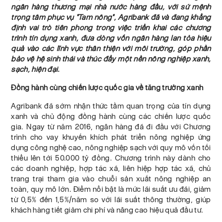
ngân hàng thương mại nhà nước hàng đầu, với sứ mệnh
trọng tâm phục vụ "Tam nông", Agribank đã và đang khẳng
định vai trò tiên phong trong việc triển khai các chương
trình tín dụng xanh, đưa dòng vốn ngân hàng lan tỏa hiệu
quả vào các lĩnh vực thân thiện với môi trường, góp phần
bảo vệ hệ sinh thái và thúc đẩy một nền nông nghiệp xanh,
sạch, hiện đại.
Đồng hành cùng chiến lược quốc gia về tăng trưởng xanh
Agribank đã sớm nhận thức tầm quan trọng của tín dụng
xanh và chủ động đồng hành cùng các chiến lược quốc
gia. Ngay từ năm 2016, ngân hàng đã đi đầu với Chương
trình cho vay khuyến khích phát triển nông nghiệp ứng
dụng công nghệ cao, nông nghiệp sạch với quy mô vốn tối
thiểu lên tới 50.000 tỷ đồng. Chương trình này dành cho
các doanh nghiệp, hợp tác xã, liên hiệp hợp tác xã, chủ
trang trại tham gia vào chuỗi sản xuất nông nghiệp an
toàn, quy mô lớn. Điểm nổi bật là mức lãi suất ưu đãi, giảm
từ 0,5% đến 1,5%/năm so với lãi suất thông thường, giúp
khách hàng tiết giảm chi phí và nâng cao hiệu quả đầu tư.