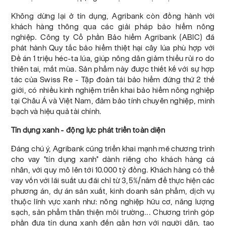
Không dừng lại ở tín dụng, Agribank còn đồng hành với
khách hàng thông qua các giải pháp bảo hiểm nông
nghiệp. Công ty Cổ phần Bảo hiểm Agribank (ABIC) đã
phát hành Quy tắc bảo hiểm thiệt hại cây lúa phù hợp với
Đề án 1 triệu héc-ta lúa, giúp nông dân giảm thiểu rủi ro do
thiên tai, mất mùa. Sản phẩm này được thiết kế với sự hợp
tác của Swiss Re - Tập đoàn tái bảo hiểm đứng thứ 2 thế
giới, có nhiều kinh nghiệm triển khai bảo hiểm nông nghiệp
tại Châu Á và Việt Nam, đảm bảo tính chuyên nghiệp, minh
bạch và hiệu quả tài chính.
Tín dụng xanh - động lực phát triển toàn diện
Đáng chú ý, Agribank cũng triển khai mạnh mẽ chương trình
cho vay "tín dụng xanh" dành riêng cho khách hàng cá
nhân, với quy mô lên tới 10.000 tỷ đồng. Khách hàng có thể
vay vốn với lãi suất ưu đãi chỉ từ 3,5%/năm để thực hiện các
phương án, dự án sản xuất, kinh doanh sản phẩm, dịch vụ
thuộc lĩnh vực xanh như: nông nghiệp hữu cơ, năng lượng
sạch, sản phẩm thân thiện môi trường... Chương trình góp
phần đưa tín dụng xanh đến gần hơn với người dân, tạo