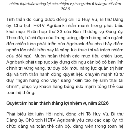
nhằm thực hiện thắng lợi các nhiệm vụ trọng tâm 6 tháng cuối năm
2026
Tinh thần đó cũng được đồng chí Tô Huy Vũ, Bí thư Đảng
ủy, Chủ tịch HĐTV Agribank nhấn mạnh trong phát biểu
khai mạc Phiên họp thứ 23 của Ban Thường vụ Đảng ủy.
Theo đó, từ chỉ đạo của Trung ương, định hướng của ngành
đến chiến lược phát triển của Agribank đều cho thấy điểm
nghẽn lớn nhất hiện nay là năng lực thực thi và trách nhiệm
của đội ngũ. Muốn hoàn thành các mục tiêu chiến lược,
Agribank phải tiếp tục xây dựng đội ngũ cán bộ có bản lĩnh
chính trị vững vàng, tư duy đổi mới, năng lực quản trị hiện
đại và tinh thần hành động quyết liệt; chuyển mạnh từ tư
duy “ngân hàng cho vay” sang “kiến tạo hệ sinh thái tài
chính”, phục vụ khách hàng bằng sức mạnh tổng thể của
toàn hệ thống.
Quyết tâm hoàn thành thắng lợi nhiệm vụ năm 2026
Phát biểu kết luận Hội nghị, đồng chí Tô Huy Vũ, Bí thư
Đảng ủy, Chủ tịch HĐTV Agribank yêu cầu các cấp ủy, tổ
chức đảng và toàn thể cán bộ, đảng viên trong toàn hệ