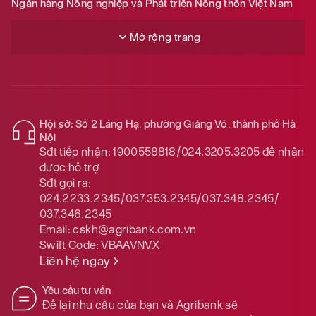
Ngân hàng Nông nghiệp và Phát triển Nông thôn Việt Nam
Mở rộng trang
Hội sở: Số 2 Láng Hạ, phường Giảng Võ, thành phố Hà
Nội
Sđt tiếp nhận:
1900558818/024.3205.3205
để nhận
được hỗ trợ
Sđt gọi ra:
024.2233.2345/037.353.2345/037.348.2345/
037.346.2345
Email:
cskh@agribank.com.vn
Swift Code:
VBAAVNVX
Liên hệ ngay
Yêu cầu tư vấn
Để lại nhu cầu của bạn và Agribank sẽ