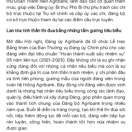
thư Đoàn Thanh niên Agribank; lãnh đạo các cơ quan tham
mưu, giúp việc Đảng ủy; Bí thư, Phó Bí thư phụ trách các chi
bộ trực thuộc tại Trụ sở chính và cấp ủy các chi, đảng bộ
cơ sở trực thuộc tham dự tại các điểm cầu trực tuyến.
Lan tỏa tinh thần thi đua bằng những tấm gương tiêu biểu
Mở đầu Hội nghị, Đảng ủy Agribank đã tổ chức Lễ trao
Bằng khen của Ban Thường vụ Đảng ủy Chính phủ cho các
đảng viên đạt tiêu chuẩn “Hoàn thành xuất sắc nhiệm vụ”
05 năm liên tục (2021-2025). Đây không chỉ là sự ghi nhận
xứng đáng đối với những cá nhân tiêu biểu mà còn là sự
khẳng định giá trị của tinh thần trách nhiệm, ý chí phấn đấu
và tính tiên phong, gương mẫu của người đảng viên trong
toàn hệ thống Agribank. Bảy đồng chí đảng viên được vinh
danh là những hạt nhân tiêu biểu trong công tác lãnh đạo,
quản lý, điều hành và xây dựng Đảng, góp phần quan trọng
vào thành tích chung của Đảng bộ Agribank trong nhiều
năm qua. Buổi lễ diễn ra trang trọng, tạo khí thế thi đua sôi
nổi, tiếp thêm động lực để mỗi cán bộ, đảng viên tiếp tục
rèn luyện, cống hiến, hoàn thành tốt hơn nữa nhiệm vụ
được giao.