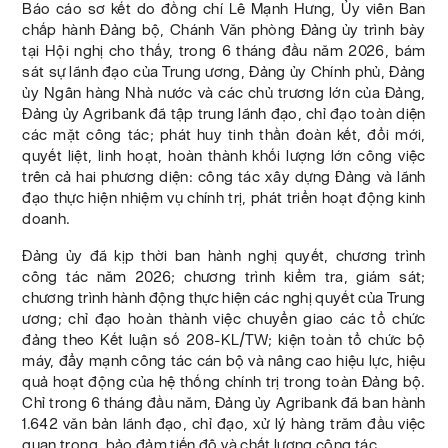
Báo cáo sơ kết do đồng chí Lê Mạnh Hưng, Ủy viên Ban
chấp hành Đảng bộ, Chánh Văn phòng Đảng ủy trình bày
tại Hội nghị cho thấy, trong 6 tháng đầu năm 2026, bám
sát sự lãnh đạo của Trung ương, Đảng ủy Chính phủ, Đảng
ủy Ngân hàng Nhà nước và các chủ trương lớn của Đảng,
Đảng ủy Agribank đã tập trung lãnh đạo, chỉ đạo toàn diện
các mặt công tác; phát huy tinh thần đoàn kết, đổi mới,
quyết liệt, linh hoạt, hoàn thành khối lượng lớn công việc
trên cả hai phương diện: công tác xây dựng Đảng và lãnh
đạo thực hiện nhiệm vụ chính trị, phát triển hoạt động kinh
doanh.
Đảng ủy đã kịp thời ban hành nghị quyết, chương trình
công tác năm 2026; chương trình kiểm tra, giám sát;
chương trình hành động thực hiện các nghị quyết của Trung
ương; chỉ đạo hoàn thành việc chuyển giao các tổ chức
đảng theo Kết luận số 208-KL/TW; kiện toàn tổ chức bộ
máy, đẩy mạnh công tác cán bộ và nâng cao hiệu lực, hiệu
quả hoạt động của hệ thống chính trị trong toàn Đảng bộ.
Chỉ trong 6 tháng đầu năm, Đảng ủy Agribank đã ban hành
1.642 văn bản lãnh đạo, chỉ đạo, xử lý hàng trăm đầu việc
quan trọng, bảo đảm tiến độ và chất lượng công tác.