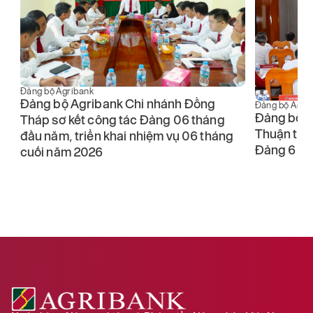
Đảng bộ Agri
Đảng bộ Agribank
Đảng bộ V
Đảng bộ Agribank Chi nhánh Bình
khu vực T
Thuận tổ chức Hội nghị sơ kết công tác
Đảng 6 thá
Đảng 6 tháng đầu năm 2026
nhiệm vụ 