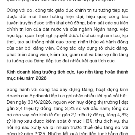
Cùng với đó, công tác giáo dục chính trị tư tưởng tiếp tục
được đổi mới theo hướng hiện đại, hiệu quả; công tác
tuyên truyền được triển khai chủ động, bám sát các sự kiện
chính trị lớn của đất nước và của ngành Ngân hàng; việc
học tập, quán triệt nghị quyết được tổ chức nghiêm túc, kịp
thời, tạo sự thống nhất cao trong nhận thức và hành động
của cán bộ, đảng viên. Công tác xây dựng tổ chức đảng,
phát triển đảng viên, kiểm tra, giám sát và bảo vệ nền tảng
tư tưởng của Đảng tiếp tục đạt nhiều kết quả tích cực.
Kinh doanh tăng trưởng tích cực, tạo nền tảng hoàn thành
mục tiêu năm 2026
Song hành với công tác xây dựng Đảng, hoạt động kinh
doanh của Agribank tiếp tục ghi nhận nhiều kết quả nổi bật.
Đến ngày 30/6/2026, nguồn vốn huy động thị trường I đạt
gần 2,4 triệu tỷ đồng, tăng 3,2% so với đầu năm; tổng dư
nợ cho vay nền kinh tế đạt gần 2,1 triệu tỷ đồng, tăng 4,8%;
tỷ lệ nợ xấu được kiểm soát ở mức 1,13%; thu dịch vụ, thu
hồi nợ sau xử lý và lợi nhuận trước thuế đều tăng so với
cùng kỳ năm 2025. Những kết quả trên tiếp tục khẳng định