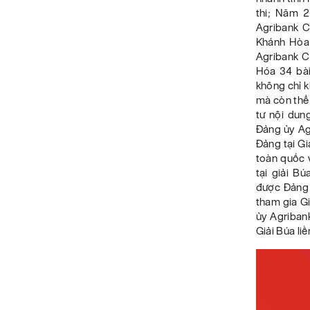
thi; Năm 2
Agribank C
Khánh Hòa 
Agribank C
Hóa 34 bài
không chỉ k
mà còn thể 
tư nội dung
Đảng ủy Agr
Đảng tại Gi
toàn quốc 
tại giải B
được Đảng ủ
tham gia G
ủy Agribank
Giải Búa li