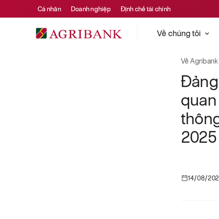
Cá nhân
Doanh nghiệp
Định chế tài chính
Về chúng tôi
Về Agribank
Đảng Bộ Agribank
Về Agribank
Đảng 
quan
thông
2025
14/08/20