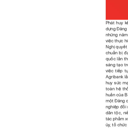
Phát huy kế
dựng Đảng t
những năm 
việc thực h
Nghị quyết 
chuẩn bị đ
quốc lần th
sáng tạo tr
việc tiếp 
Agribank lầ
huy sức mạ
toàn hệ th
huấn của B
một Đảng ch
nghiệp đổi 
dân tộc, ni
tác phẩm xu
ủy, tổ chức