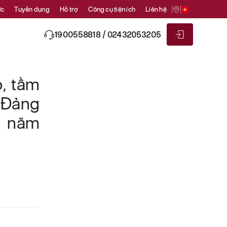
ức
Tuyển dụng
Hỗ trợ
Công cụ tiện ích
Liên hệ
1900558818 / 02432053205
ò, tầm
 Đảng
 - năm