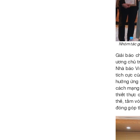
Nhóm tác gi
Giải báo c
ương chủ t
Nhà báo Vi
tích cực c
hưởng ứng n
cách mạng 
thiết thực 
thế, tầm vó
đóng góp th