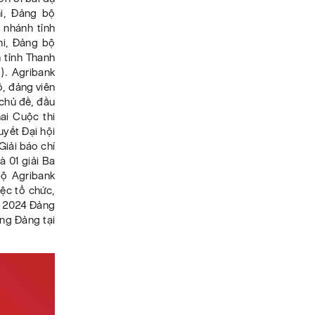
hi, Đảng bộ
 nhánh tỉnh
hi, Đảng bộ
 tỉnh Thanh
). Agribank
ộ, đảng viên
 chủ đề, đầu
hai Cuộc thi
uyết Đại hội
Giải báo chí
 01 giải Ba
bộ Agribank
iệc tổ chức,
m 2024 Đảng
ựng Đảng tại