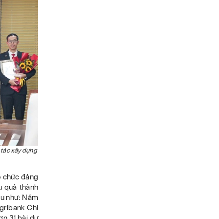
g tác xây dựng
ổ chức đảng
ệu quả thành
iểu như: Năm
gribank Chi
ơn 31 bài dự