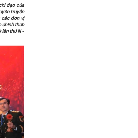
chỉ đạo của
tuyên truyền
 các đơn vị
 chính thức
ần thứ III -