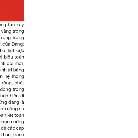
công tác xây
m vàng trong
trọng trong
II của Đảng;
hời tích cực
i biểu toàn
ank đổi mới,
ính trị bằng
àn hệ thống
u rộng, phát
 động trong
hực hiện di
ứng đáng là
hành công sự
oàn kết toàn
a chọn những
p để các cấp
 thức, trách