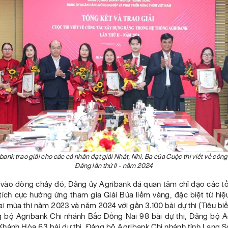
ank trao giải cho các cá nhân đạt giải Nhất, Nhì, Ba của Cuộc thi viết về côn
Đảng lần thứ II - năm 2024
vào dòng chảy đó, Đảng ủy Agribank đã quan tâm chỉ đạo các t
tích cực hưởng ứng tham gia Giải Búa liềm vàng, đặc biệt từ hi
i mùa thi năm 2023 và năm 2024 với gần 3.100 bài dự thi (Tiêu b
 bộ Agribank Chi nhánh Bắc Đồng Nai 98 bài dự thi, Đảng bộ A
Khánh Hòa 63 bài dự thi, Đảng bộ Agribank Chi nhánh tỉnh Lạng S