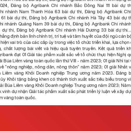
024, Đảng bộ Agribank Chi nhánh Bắc Đồng Nai 111 bài dự t
hi nhánh Nam Thanh Hóa 63 bài dự thi, Đảng bộ Agribank Chi
61 bài dự thi, Đảng bộ Agribank Chi nhánh Hà Tây 43 bài dự t
hi nhánh Quảng Nam 39 bài dự thi, Đảng bộ Agribank Chi nhánh
 dự thi, Đảng bộ Agribank Chi nhánh Hải Dương 33 bài dự thi...
hẳng định bản lĩnh chính trị, trí tuệ và tâm huyết của đội ngũ cán b
hiện vai trò của các cấp ủy trong việc tổ chức triển khai, lựa chọn
, chất lượng bài viết và hiệu quả tuyên truyền. Kết quả triển k
ibank đạt 01 Giải tác phẩm xuất sắc về tổ chức thực hiện Nghị q
ải Búa Liềm vàng toàn quốc lần thứ VIII - năm 2023; 01 giải Nhì tại 
về “nông nghiệp, nông dân, nông thôn” năm 2023; 01 giải Nhất và
úa Liềm vàng Khối Doanh nghiệp Trung ương năm 2023. Đảng 
y Khối tặng bằng khen có thành tích xuất sắc tiêu biểu trong v
iải Búa Liềm vàng Khối Doanh nghiệp Trung ương năm 2023; Nă
 vinh dự nhận Giải tác phẩm xuất sắc phát triển lý luận về xây d
ềm vàng toàn quốc.