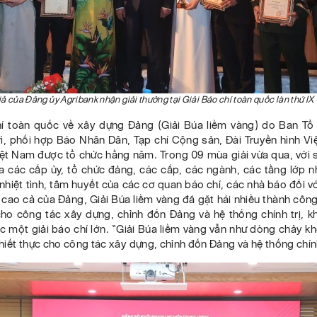
ả của Đảng ủy Agribank nhận giải thưởng tại Giải Báo chí toàn quốc làn thứ I
hí toàn quốc về xây dựng Đảng (Giải Búa liềm vàng) do Ban Tổ
rì, phối hợp Báo Nhân Dân, Tạp chí Cộng sản, Đài Truyền hình Vi
ệt Nam được tổ chức hằng năm. Trong 09 mùa giải vừa qua, với 
ủa các cấp ủy, tổ chức đảng, các cấp, các ngành, các tầng lớp n
hiệt tình, tâm huyết của các cơ quan báo chí, các nhà báo đối v
cao cả của Đảng, Giải Búa liềm vàng đã gặt hái nhiều thành côn
cho công tác xây dựng, chỉnh đốn Đảng và hệ thống chính trị, k
c một giải báo chí lớn. “Giải Búa liềm vàng vẫn như dòng chảy 
iết thực cho công tác xây dựng, chỉnh đốn Đảng và hệ thống chính