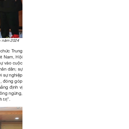
X - năm 2024
 chức Trung
ệt Nam, Hội
sự vào cuộc
hân dân; sự
ới sự nghiệp
g, đóng góp
hẳng định vị
không ngừng,
 trị”.