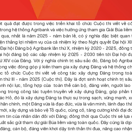
t quả đạt được trong việc triển khai tổ chức Cuộc thi viết về 
rong hệ thống Agribank và việc hưởng ứng tham gia Giải Búa liề
qua, nhất là năm 2025 - năm bản lề, có ý nghĩa đặc biệt quan 
iện thắng lợi nhiệm vụ của cả nhiệm kỳ theo Nghị quyết Đại hội XI
Đại hội Đảng bộ Agribank lần thứ X, nhiệm kỳ 2020 - 2025, đồng t
ại hội đảng bộ các cấp nhiệm kỳ 2025 - 2030 tiến tới Đại hội đạ
ứ XIV của Đảng. Với ý nghĩa chính trị sâu sắc đó, Đảng bộ Agrib
ong việc đóng góp ý kiến tham gia xây dựng Đảng và hệ thống ch
tục tổ chức Cuộc thi viết về công tác xây dựng Đảng trong to
n thứ III - năm 2025 (Cuộc thi). Đây là đợt sinh hoạt chính trị sâ
nh nội lực, tổng hợp của toàn thể cán bộ, đảng viên, người lao
ống trong công tác tuyên truyền về xây dựng Đảng, góp phần t
ác Hồ, đó là xây dựng Đảng ta thực sự trong sạch, vững mạnh, x
ân chính, một Đảng vừa là đạo đức, vừa là văn minh, lãnh đạo t
mới, xây dựng và bảo vệ Tổ quốc, củng cố, tăng cường khối đại đ
ềm tin của nhân dân đối với Đảng; đồng thời qua Cuộc thi sẽ lự
ất sắc gửi tham dự giải Búa liềm vàng toàn quốc. Đây cũng là dị
 đảng, cán bộ, đảng viên khơi dậy tinh thần thi đua, nâng cao nhận