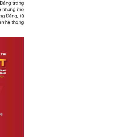
 Đảng trong
 sẻ những mô
ựng Đảng, từ
oàn hệ thống