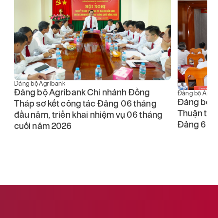
Đảng bộ Agri
Đảng bộ Agribank
Đảng bộ V
Đảng bộ Agribank Chi nhánh Bình
khu vực T
Thuận tổ chức Hội nghị sơ kết công tác
Đảng 6 thá
Đảng 6 tháng đầu năm 2026
nhiệm vụ 