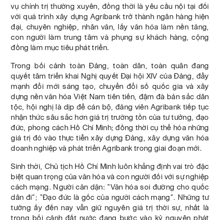
vụ chính trị thường xuyên, đồng thời là yêu cầu nội tại đối
với quá trình xây dựng Agribank trở thành ngân hàng hiện
đại, chuyên nghiệp, nhân văn, lấy văn hóa làm nền tảng,
con người làm trung tâm và phụng sự khách hàng, cộng
đồng làm mục tiêu phát triển.
Trong bối cảnh toàn Đảng, toàn dân, toàn quân đang
quyết tâm triển khai Nghị quyết Đại hội XIV của Đảng, đẩy
mạnh đổi mới sáng tạo, chuyển đổi số quốc gia và xây
dựng nền văn hóa Việt Nam tiên tiến, đậm đà bản sắc dân
tộc, hội nghị là dịp để cán bộ, đảng viên Agribank tiếp tục
nhận thức sâu sắc hơn giá trị trường tồn của tư tưởng, đạo
đức, phong cách Hồ Chí Minh; đồng thời cụ thể hóa những
giá trị đó vào thực tiễn xây dựng Đảng, xây dựng văn hóa
doanh nghiệp và phát triển Agribank trong giai đoạn mới.
Sinh thời, Chủ tịch Hồ Chí Minh luôn khẳng định vai trò đặc
biệt quan trọng của văn hóa và con người đối với sự nghiệp
cách mạng. Người căn dặn: “Văn hóa soi đường cho quốc
dân đi”; “Đạo đức là gốc của người cách mạng”. Những tư
tưởng ấy đến nay vẫn giữ nguyên giá trị thời sự, nhất là
trong bối cảnh đất nước đang bước vào kỷ nguyên phát