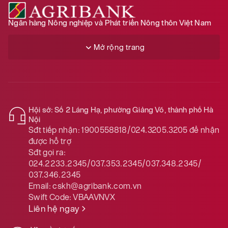
Ngân hàng Nông nghiệp và Phát triển Nông thôn Việt Nam
Mở rộng trang
Hội sở: Số 2 Láng Hạ, phường Giảng Võ, thành phố Hà
Nội
Sđt tiếp nhận:
1900558818/024.3205.3205
để nhận
được hỗ trợ
Sđt gọi ra:
024.2233.2345/037.353.2345/037.348.2345/
037.346.2345
Email:
cskh@agribank.com.vn
Swift Code:
VBAAVNVX
Liên hệ ngay