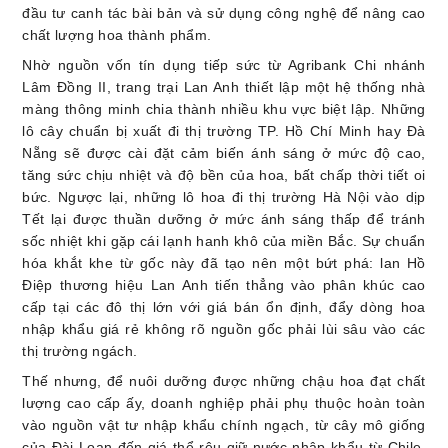
đầu tư canh tác bài bản và sử dụng công nghệ để nâng cao
chất lượng hoa thành phẩm.
Nhờ nguồn vốn tín dụng tiếp sức từ Agribank Chi nhánh
Lâm Đồng II, trang trại Lan Anh thiết lập một hệ thống nhà
màng thông minh chia thành nhiều khu vực biệt lập. Những
lô cây chuẩn bị xuất đi thị trường TP. Hồ Chí Minh hay Đà
Nẵng sẽ được cài đặt cảm biến ánh sáng ở mức độ cao,
tăng sức chịu nhiệt và độ bền của hoa, bất chấp thời tiết oi
bức. Ngược lại, những lô hoa đi thị trường Hà Nội vào dịp
Tết lại được thuần dưỡng ở mức ánh sáng thấp để tránh
sốc nhiệt khi gặp cái lạnh hanh khô của miền Bắc. Sự chuẩn
hóa khắt khe từ gốc này đã tạo nên một bứt phá: lan Hồ
Điệp thương hiệu Lan Anh tiến thẳng vào phân khúc cao
cấp tại các đô thị lớn với giá bán ổn định, đẩy dòng hoa
nhập khẩu giá rẻ không rõ nguồn gốc phải lùi sâu vào các
thị trường ngách.
Thế nhưng, để nuôi dưỡng được những chậu hoa đạt chất
lượng cao cấp ấy, doanh nghiệp phải phụ thuộc hoàn toàn
vào nguồn vật tư nhập khẩu chính ngạch, từ cây mô giống
của Đài Loan đến giá thể rêu giữ nước nhập khẩu từ Chile.