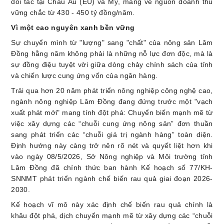
đối tác tại Châu Âu (EU) và Mỹ, mang về nguồn doanh thu
vững chắc từ 430 - 450 tỷ đồng/năm.
Vì một cao nguyên xanh bền vững
Sự chuyển mình từ "lượng" sang "chất" của nông sản Lâm
Đồng hằng năm không phải là những nỗ lực đơn độc, mà là
sự đồng điệu tuyệt vời giữa dòng chảy chính sách của tỉnh
và chiến lược cung ứng vốn của ngân hàng.
Trải qua hơn 20 năm phát triển nông nghiệp công nghệ cao,
ngành nông nghiệp Lâm Đồng đang đứng trước một "vạch
xuất phát mới" mang tính đột phá: Chuyển biến mạnh mẽ từ
việc xây dựng các “chuỗi cung ứng nông sản” đơn thuần
sang phát triển các “chuỗi giá trị ngành hàng” toàn diện.
Định hướng này càng trở nên rõ nét và quyết liệt hơn khi
vào ngày 08/5/2026, Sở Nông nghiệp và Môi trường tỉnh
Lâm Đồng đã chính thức ban hành Kế hoạch số 77/KH-
SNNMT phát triển ngành chế biến rau quả giai đoạn 2026-
2030.
Kế hoạch vĩ mô này xác định chế biến rau quả chính là
khâu đột phá, dịch chuyển mạnh mẽ từ xây dựng các “chuỗi