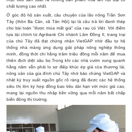
chất lượng cao nhất.
Ở góc độ hộ sản xuất, câu chuyện của lão nông Trần Sơn
Tây (thôn Ba Cản, xã Tân Hội) lại là câu trả lời đanh thép
cho bài toán "được mùa mất giá" của rau củ Việt. Với điểm
tựa tài chính từ Agribank Chi nhánh Lâm Đồng II, trang trại
của chú Tây đã đạt chứng nhận VietGAP nhờ đầu tư hệ
thống nhà màng ứng dụng giải pháp nông nghiệp thông
minh, đồng thời chi hằng trăm triệu đồng mỗi năm để mua
thiên địch diệt sâu bọ.Trong khi các nhà vườn xung quanh
hằng năm vẫn phải lo sợ điệp khúc ép giá của thương lái,
nông sản của gia đình chú Tây nhờ bảo chứng VietGAP và
nhật ký truy xuất nguồn gốc rõ ràng đã được các hệ thống
siêu thị lớn ký hợp đồng bao tiêu dài hạn với mức giá cao,
mang lại nguồn thu nhập bền vững qua mỗi năm bất chấp
biến động thị trường.