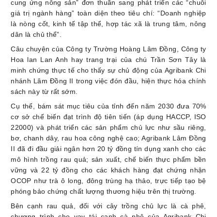
cung ứng nông sản” đơn thuần sang phát triển các “chuỗi
giá trị ngành hàng” toàn diện theo tiêu chí: “Doanh nghiệp
là nòng cốt, kinh tế tập thể, hợp tác xã là trung tâm, nông
dân là chủ thể”.
Câu chuyện của Công ty Trường Hoàng Lâm Đồng, Công ty
Hoa lan Lan Anh hay trang trại của chú Trần Sơn Tây là
minh chứng thực tế cho thấy sự chủ động của Agribank Chi
nhánh Lâm Đồng II trong việc đón đầu, hiện thực hóa chính
sách này từ rất sớm.
Cụ thể, bám sát mục tiêu của tỉnh đến năm 2030 đưa 70%
cơ sở chế biến đạt trình độ tiên tiến (áp dụng HACCP, ISO
22000) và phát triển các sản phẩm chủ lực như sầu riêng,
bơ, chanh dây, rau hoa công nghệ cao; Agribank Lâm Đồng
II đã đi đầu giải ngân hơn 20 tỷ đồng tín dụng xanh cho các
mô hình trồng rau quả; sản xuất, chế biến thực phẩm bền
vững và 22 tỷ đồng cho các khách hàng đạt chứng nhận
OCOP như trà ô long, đông trùng hạ thảo, trực tiếp tạo bệ
phóng bảo chứng chất lượng thương hiệu trên thị trường.
Bên cạnh rau quả, đối với cây trồng chủ lực là cà phê,
chương trình cho vay tái canh cà phê của Agribank Chi