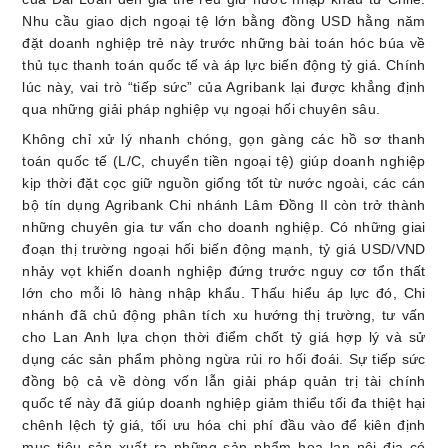
Nhu cầu giao dịch ngoại tệ lớn bằng đồng USD hằng năm
đặt doanh nghiệp trẻ này trước những bài toán hóc búa về
thủ tục thanh toán quốc tế và áp lực biến động tỷ giá. Chính
lúc này, vai trò “tiếp sức” của Agribank lại được khẳng định
qua những giải pháp nghiệp vụ ngoại hối chuyên sâu.
Không chỉ xử lý nhanh chóng, gọn gàng các hồ sơ thanh
toán quốc tế (L/C, chuyển tiền ngoại tệ) giúp doanh nghiệp
kịp thời đặt cọc giữ nguồn giống tốt từ nước ngoài, các cán
bộ tín dụng Agribank Chi nhánh Lâm Đồng II còn trở thành
những chuyên gia tư vấn cho doanh nghiệp. Có những giai
đoạn thị trường ngoại hối biến động mạnh, tỷ giá USD/VND
nhảy vọt khiến doanh nghiệp đứng trước nguy cơ tổn thất
lớn cho mỗi lô hàng nhập khẩu. Thấu hiểu áp lực đó, Chi
nhánh đã chủ động phân tích xu hướng thị trường, tư vấn
cho Lan Anh lựa chọn thời điểm chốt tỷ giá hợp lý và sử
dụng các sản phẩm phòng ngừa rủi ro hối đoái. Sự tiếp sức
đồng bộ cả về dòng vốn lẫn giải pháp quản trị tài chính
quốc tế này đã giúp doanh nghiệp giảm thiểu tối đa thiệt hại
chênh lệch tỷ giá, tối ưu hóa chi phí đầu vào để kiên định
mục tiêu sản xuất ra những sản phẩm hoa lan nội địa có