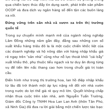
qua chiến lược thúc đẩy tín dụng xanh, phát triển sản phẩm
OCOP và đưa dịch vụ ngân hàng số đến tận các buôn làng
xa xôi.
Đứng vững trên sân nhà và vươn xa trên thị trường
quốc tế
Trong sự chuyển mình mạnh mẽ của ngành nông nghiệp
Lâm Đồng những năm gần đây, đằng sau những con số
xuất khẩu hàng triệu đô la là một cuộc chiến khốc liệt của
các doanh nghiệp và hộ nông dân với hàng nhập khẩu giá
rẻ ngay trên “sân nhà” cũng như nỗ lực thoát khỏi "cái bẫy"
xuất khẩu thô, phụ thuộc tiểu ngạch và tư duy ăn đong từng
vụ để tiến lên nấc thang cao hơn trong chuỗi giá trị toàn
cầu.
Điển hình như trong thị trường hoa, lan hồ điệp nhập khẩu
từ lâu đã trở thành một áp lực nặng nề đối với nhà vườn
trong nước do lợi thế giá rẻ quy mô lớn. Quyết không chấp
nhận thua cuộc trên sân nhà, anh Nguyễn Tuấn Trường,
Giám đốc Công ty TNHH Hoa Lan Lan Anh (thôn Tân Phú,
xã Ninh Gia) đã đưa ra lời giải bằng một chiến lược táo bạo: