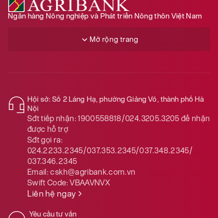
Ngân hàng Nông nghiệp và Phát triển Nông thôn Việt Nam
Mở rộng trang
Hội sở: Số 2 Láng Hạ, phường Giảng Võ, thành phố Hà
Nội
Sđt tiếp nhận:
1900558818/024.3205.3205
để nhận
được hỗ trợ
Sđt gọi ra:
024.2233.2345/037.353.2345/037.348.2345/
037.346.2345
Email:
cskh@agribank.com.vn
Swift Code:
VBAAVNVX
Liên hệ ngay
Yêu cầu tư vấn