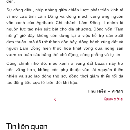
đen.
Sự đồng điệu, nhịp nhàng giữa chiến lược phát triển kinh tế
vĩ mô của tỉnh Lâm Đồng và dòng mạch cung ứng nguồn
vốn xanh của Agribank Chi nhánh Lâm Đồng II chính là
nguồn lực tạo nên sức bật cho địa phương. Dòng vốn “Tam
nông” giờ đây không còn dừng lại ở việc hỗ trợ sản xuất
đơn thuần, mà đã trở thành đòn bẩy, đồng hành cùng đất và
người Lâm Đồng hiện thực hóa khát vọng đưa nông sản
vươn xa toàn cầu bằng thế chủ động, sòng phẳng và tự tin.
Cũng chính nhờ đó, màu xanh ở vùng đất bazan này trở
nên vững hơn, không còn phụ thuộc vào tài nguyên thiên
nhiên và sức lao động thô sơ, đồng thời giảm thiểu tối đa
tác động tiêu cực từ biến đổi khí hậu.
Thu Hiền – VPMN
Quay trở lại
Tin liên quan