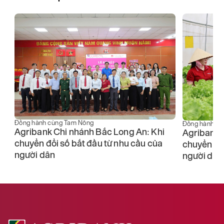
Đồng hành cùng Tam Nông
Đồng hành cù
Agribank Chi nhánh Bắc Long An: Khi
Agribank 
chuyển đổi số bắt đầu từ nhu cầu của
chuyển đổi
người dân
người dân