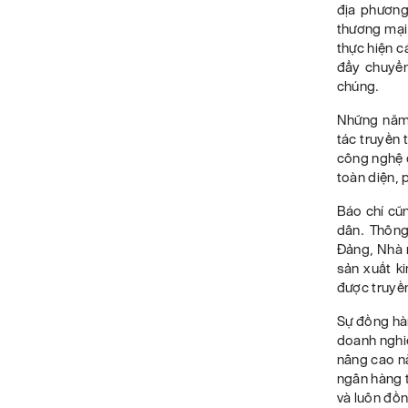
địa phương
thương mại
thực hiện c
đẩy chuyển
chúng.
Những năm 
tác truyền 
công nghệ c
toàn diện, 
Báo chí cũ
dân. Thông
Đảng, Nhà n
sản xuất k
được truyền
Sự đồng hà
doanh nghiệ
nâng cao nă
ngân hàng 
và luôn đồn