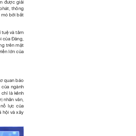
n được giải
 phát, thông
o mó bởi bất
í tuệ và tâm
ói của Đảng,
ọng trên mặt
riển lớn của
 cơ quan báo
n của ngành
 chỉ là kênh
rị nhân văn,
nỗ lực của
ã hội và xây