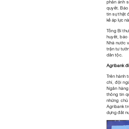
phản ánh s
quyết. Báo 
tin sự thật
kể áp lực n
Tổng Bí thư
huyết, báo 
Nhà nước và
trận tư tưở
dân tộc.
Agribank đồ
Trên hành t
chí, đội n
Ngân hàng n
thông tin q
những chủ
Agribank tr
dựng đất n