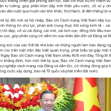
uộc kháng chiến giải phóng dân tộc, báo chí thực sự trở thành vũ
rận tư tưởng, góp phần khơi dậy tinh thần yêu nước, cổ vũ ý chí
oàn dân vượt qua muôn vàn khó khăn, thử thách, đi đến thắng lợi v
hời kỳ đổi mới và hội nhập, Báo chí Cách mạng Việt Nam tiếp tục
kênh thông tin chủ lực, phản ánh trung thực đời sống kinh tế - xã 
rị tốt đẹp, cổ vũ cái đúng, cái mới, cái tích cực; đồng thời đấu tra
iêu cực, góp phần củng cố niềm tin của nhân dân đối với Đảng và 
ông sức của các thế hệ nhà báo và những người làm báo đang n
 túc trên mặt trận đặc biệt quan trọng, phát biểu tại gặp mặt 
 Ngày Báo chí Cách mạng Việt Nam chiều 16/6 mới đây, Tổng Bí t
m khẳng định, hơn một thế kỷ qua, Báo chí Cách mạng Việt Na
sự nghiệp cách mạng của Đảng và dân tộc, có những đóng góp b
ông cuộc xây dựng, bảo vệ Tổ quốc và phát triển đất nước.