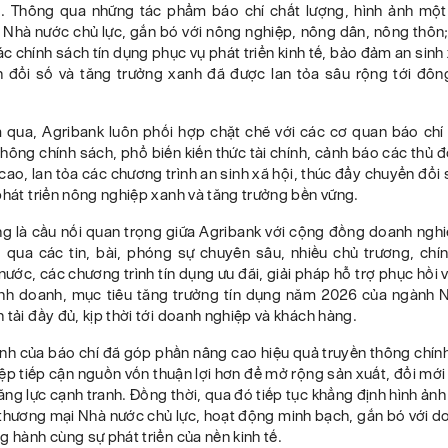
. Thông qua những tác phẩm báo chí chất lượng, hình ảnh mộ
 Nhà nước chủ lực, gắn bó với nông nghiệp, nông dân, nông thôn;
ác chính sách tín dụng phục vụ phát triển kinh tế, bảo đảm an sinh 
 đổi số và tăng trưởng xanh đã được lan tỏa sâu rộng tới đô
qua, Agribank luôn phối hợp chặt chẽ với các cơ quan báo chí
thông chính sách, phổ biến kiến thức tài chính, cảnh báo các thủ 
ao, lan tỏa các chương trình an sinh xã hội, thúc đẩy chuyển đổi s
phát triển nông nghiệp xanh và tăng trưởng bền vững.
ng là cầu nối quan trọng giữa Agribank với cộng đồng doanh nghi
 qua các tin, bài, phóng sự chuyên sâu, nhiều chủ trương, chí
ước, các chương trình tín dụng ưu đãi, giải pháp hỗ trợ phục hồi v
inh doanh, mục tiêu tăng trưởng tín dụng năm 2026 của ngành
 tải đầy đủ, kịp thời tới doanh nghiệp và khách hàng.
nh của báo chí đã góp phần nâng cao hiệu quả truyền thông chính
p tiếp cận nguồn vốn thuận lợi hơn để mở rộng sản xuất, đổi mớ
ng lực cạnh tranh. Đồng thời, qua đó tiếp tục khẳng định hình ảnh
thương mại Nhà nước chủ lực, hoạt động minh bạch, gắn bó với d
g hành cùng sự phát triển của nền kinh tế.