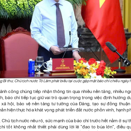
g Bí thư, Chủ tịch nước Tô Lâm phát biểu tại cuộc gặp mặt báo chí chiều ngày 
ảnh công chúng tiếp nhận thông tin qua nhiều nền tảng, nhiều ng
h, báo chí tiếp tục giữ vai trò quan trọng trong việc định hướng d
n xã hội, bảo vệ nền tảng tư tưởng của Đảng, tạo sự đồng thuận
ần hiện thực hóa khát vọng phát triển đất nước phồn vinh, hạnh p
, Chủ tịch nước nêu rõ, sức mạnh của báo chí trước hết nằm ở sự t
í tốt không nhất thiết phải dùng lời lẽ “đao to búa lớn”, điều q