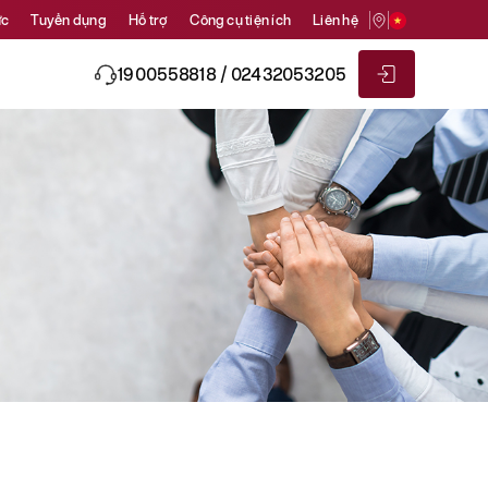
ức
Tuyển dụng
Hỗ trợ
Công cụ tiện ích
Liên hệ
1900558818 / 02432053205