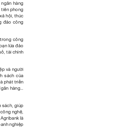
t ngân hàng
 tiên phong
xã hội, thúc
ng đảo công
 trong công
đoạn lừa đảo
ố, tài chính
ệp và người
nh sách của
à phát triển
 Ngân hàng…
 sách, giúp
i công nghệ,
 Agribank là
oanh nghiệp