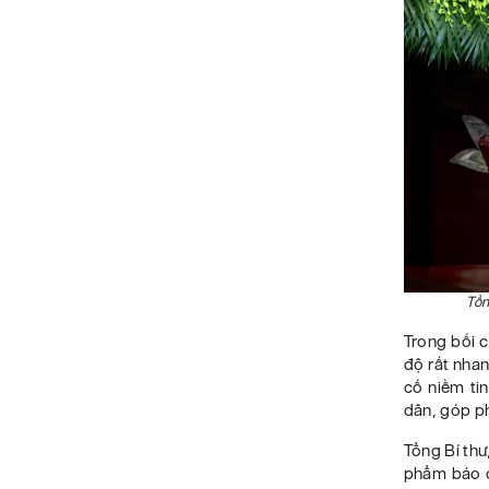
Tổn
Trong bối c
độ rất nhan
cố niềm ti
dân, góp ph
Tổng Bí thư
phẩm báo ch