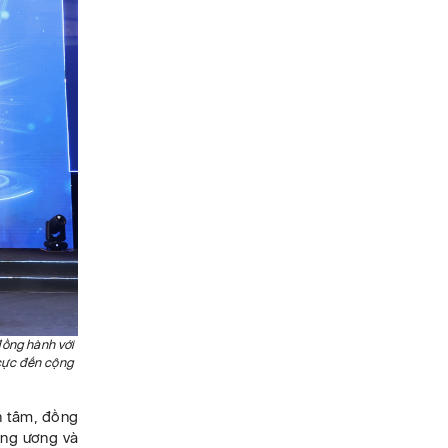
đồng hành với
 cực đến cộng
n tâm, đồng
ung ương và