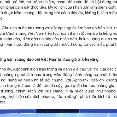
ự thật, có ích, có trách nhiệm, chạm đến vấn đề xã hội đang cầ
chí phải bám sát thực tiễn, lấy lợi ích của nhân dân làm điểm xuất
 đã được kiểm chứng, đặt trong bối cảnh đầy đủ, không bị làm mé
ào.
, Chủ tịch nước tin tưởng với đội ngũ người làm báo có bản lĩnh, tr
chí Cách mạng Việt Nam tiếp tục hoàn thành tốt vai trò là tiếng n
 nhân dân, diễn đàn tin cậy của nhân dân, là lực lượng quan tr
ng - văn hóa, đồng hành cùng đất nước hướng tới các mốc phát t
ng hành cùng Báo chí Việt Nam lan tỏa giá trị bền vững
rình ấy, Agribank luôn trân trọng và đánh giá cao vai trò của các
gũ những người làm báo trong việc đồng hành cùng sự phát triể
ói riêng và nền kinh tế nói chung. Với Agribank, báo chí không
uan trọng mà còn là đối tác tin cậy, góp phần lan tỏa những giá t
 trương, chính sách lớn của Đảng, Nhà nước cũng như những 
ong thực hiện sứ mệnh phục vụ “Tam nông”, phát triển kinh tế - x
ước.