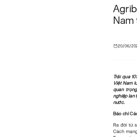
Agri
Nam t
20/06/20
Trải qua 1
Việt Nam lu
quan trọn
nghiệp lan 
nước.
Báo chí Cá
Ra đời từ 
Cách mạng