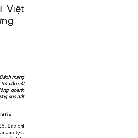
 Việt
vững
í Cách mạng
 trò cầu nối
đồng doanh
vững của đất
 nước
25, Báo chí
a dân tộc.