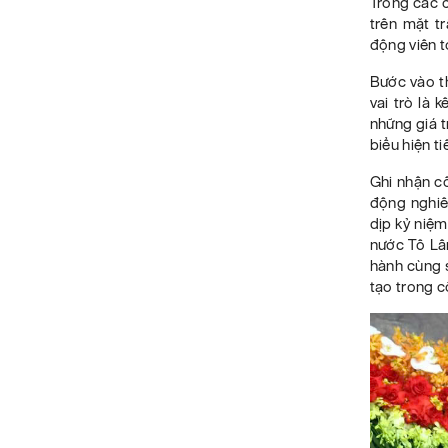
Trong các c
trên mặt t
động viên t
Bước vào t
vai trò là 
những giá t
biểu hiện t
Ghi nhận c
động nghiêm
dịp kỷ niệm
nước Tô Lâ
hành cùng 
tạo trong c