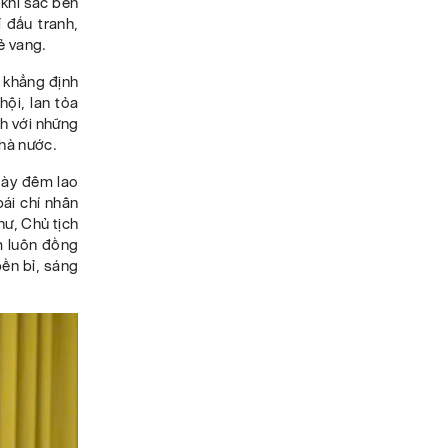
 khí sắc bén
 đấu tranh,
ẻ vang.
 khẳng định
hội, lan tỏa
nh với những
Nhà nước.
gày đêm lao
bái chí nhân
hư, Chủ tịch
m luôn đồng
ền bỉ, sáng