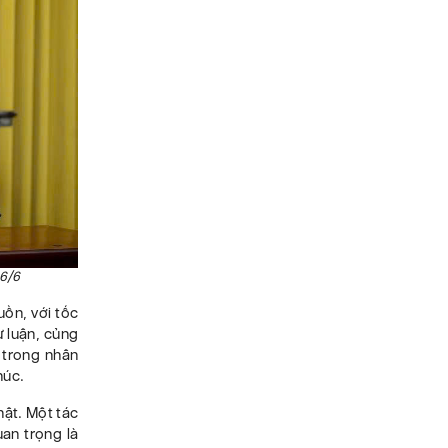
16/6
uồn, với tốc
ư luận, củng
 trong nhân
húc.
hật. Một tác
uan trọng là