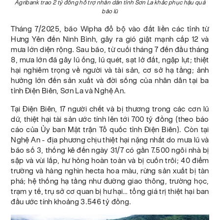
Agribank trao 2 tỷ đồng hỗ trợ nhân dân tỉnh Sơn La khắc phục hậu quả
bão lũ
Tháng 7/2025, bão Wipha đổ bộ vào đất liền các tỉnh từ
Hưng Yên đến Ninh Bình, gây ra gió giật mạnh cấp 12 và
mưa lớn diện rộng. Sau bão, từ cuối tháng 7 đến đầu tháng
8, mưa lớn đã gây lũ ống, lũ quét, sạt lở đất, ngập lụt; thiệt
hại nghiêm trọng về người và tài sản, cơ sở hạ tầng; ảnh
hưởng lớn đến sản xuất và đời sống của nhân dân tại ba
tỉnh Điện Biên, Sơn La và Nghệ An.
Tại Điện Biên, 17 người chết và bị thương trong các cơn lũ
dữ, thiệt hại tài sản ước tính lên tới 700 tỷ đồng (theo báo
cáo của Ủy ban Mặt trận Tổ quốc tỉnh Điện Biên). Còn tại
Nghệ An - địa phương chịu thiệt hại nặng nhất do mưa lũ và
bão số 3, thống kê đến ngày 31/7 có gần 7.500 ngôi nhà bị
sập và vùi lấp, hư hỏng hoàn toàn và bị cuốn trôi; 40 điểm
trường và hàng nghìn hecta hoa màu, rừng sản xuất bị tàn
phá; hệ thống hạ tầng như đường giao thông, trường học,
trạm y tế, trụ sở cơ quan bị hư hại… tổng giá trị thiệt hại ban
đầu ước tính khoảng 3.546 tỷ đồng.