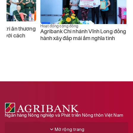
Hoạt động cộng đồng
ng
Agribank Chi nhánh Vĩnh Long đồng
hành xây đắp mái ấm nghĩa tình
Hoạt động cộ
Agribank h
đồng khắc
Ngân hàng Nông nghiệp và Phát triển Nông thôn Việt Nam
Mở rộng trang