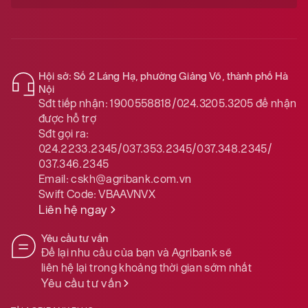
Hội sở: Số 2 Láng Hạ, phường Giảng Võ, thành phố Hà
Nội
Sđt tiếp nhận:
1900558818/024.3205.3205
để nhận
được hỗ trợ
Sđt gọi ra:
024.2233.2345/037.353.2345/037.348.2345/
037.346.2345
Email:
cskh@agribank.com.vn
Swift Code:
VBAAVNVX
Liên hệ ngay
Yêu cầu tư vấn
Để lại nhu cầu của bạn và Agribank sẽ
liên hệ lại trong khoảng thời gian sớm nhất
Yêu cầu tư vấn