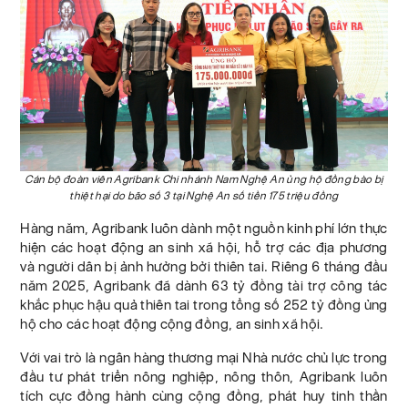
Cán bộ đoàn viên Agribank Chi nhánh Nam Nghệ An ủng hộ đồng bào bị
thiệt hại do bão số 3 tại Nghệ An số tiền 175 triệu đồng
Hàng năm, Agribank luôn dành một nguồn kinh phí lớn thực
hiện các hoạt động an sinh xã hội, hỗ trợ các địa phương
và người dân bị ảnh hưởng bởi thiên tai. Riêng 6 tháng đầu
năm 2025, Agribank đã dành 63 tỷ đồng tài trợ công tác
khắc phục hậu quả thiên tai trong tổng số 252 tỷ đồng ủng
hộ cho các hoạt động cộng đồng, an sinh xã hội.
Với vai trò là ngân hàng thương mại Nhà nước chủ lực trong
đầu tư phát triển nông nghiệp, nông thôn, Agribank luôn
tích cực đồng hành cùng cộng đồng, phát huy tinh thần