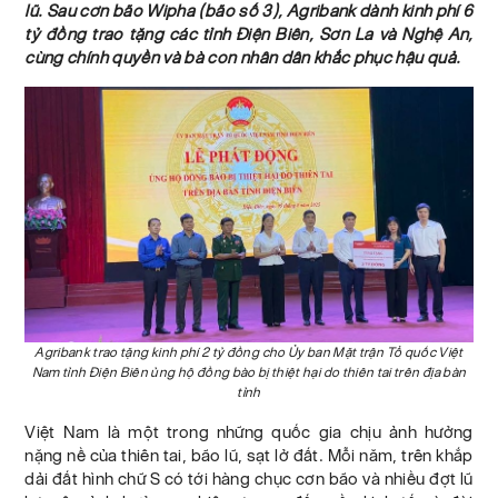
lũ. Sau cơn bão Wipha (bão số 3), Agribank dành kinh phí 6
tỷ đồng trao tặng các tỉnh Điện Biên, Sơn La và Nghệ An,
cùng chính quyền và bà con nhân dân khắc phục hậu quả.
Agribank trao tặng kinh phí 2 tỷ đồng cho Ủy ban Mặt trận Tổ quốc Việt
Nam tỉnh Điện Biên ủng hộ đồng bào bị thiệt hại do thiên tai trên địa bàn
tỉnh
Việt Nam là một trong những quốc gia chịu ảnh hưởng
nặng nề của thiên tai, bão lũ, sạt lở đất. Mỗi năm, trên khắp
dải đất hình chữ S có tới hàng chục cơn bão và nhiều đợt lũ