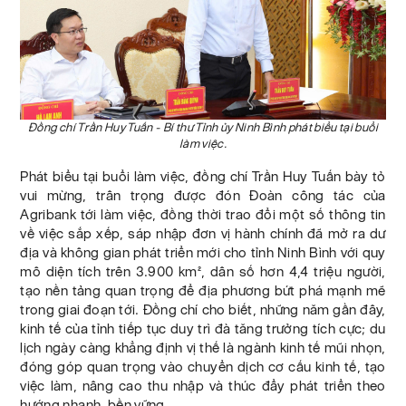
Đồng chí Trần Huy Tuấn - Bí thư Tỉnh ủy Ninh Bình phát biểu tại buổi
làm việc.
Phát biểu tại buổi làm việc, đồng chí Trần Huy Tuấn bày tỏ
vui mừng, trân trọng được đón Đoàn công tác của
Agribank tới làm việc, đồng thời trao đổi một số thông tin
về việc sắp xếp, sáp nhập đơn vị hành chính đã mở ra dư
địa và không gian phát triển mới cho tỉnh Ninh Bình với quy
mô diện tích trên 3.900 km², dân số hơn 4,4 triệu người,
tạo nền tảng quan trọng để địa phương bứt phá mạnh mẽ
trong giai đoạn tới. Đồng chí cho biết, những năm gần đây,
kinh tế của tỉnh tiếp tục duy trì đà tăng trưởng tích cực; du
lịch ngày càng khẳng định vị thế là ngành kinh tế mũi nhọn,
đóng góp quan trọng vào chuyển dịch cơ cấu kinh tế, tạo
việc làm, nâng cao thu nhập và thúc đẩy phát triển theo
hướng nhanh, bền vững.