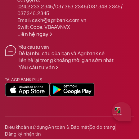
024.2233.2345/037.353.2345/037.348.2345/
037.346.2345
Email:
cskh@agribank.com.vn
Swift Code:
VBAAVNVX
Liên hệ ngay
Yêu cầu tư vấn
Để lại nhu cầu của bạn và Agribank sẽ
liên hệ lại trong khoảng thời gian sớm nhất
Yêu cầu tư vấn
TẢI AGRIBANK PLUS
Quý khách 
Điều khoản sử dụng
An toàn & Bảo mật
Sơ đồ trang
Đăng ký nhận tin