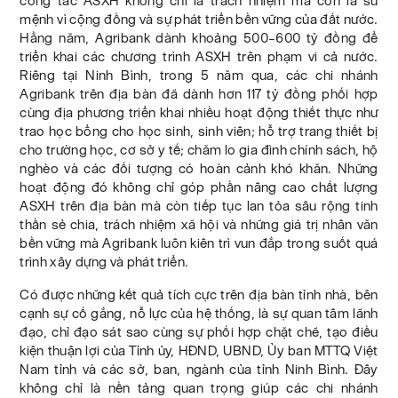
công tác ASXH không chỉ là trách nhiệm mà còn là sứ
mệnh vì cộng đồng và sự phát triển bền vững của đất nước.
Hằng năm, Agribank dành khoảng 500–600 tỷ đồng để
triển khai các chương trình ASXH trên phạm vi cả nước.
Riêng tại Ninh Bình, trong 5 năm qua, các chi nhánh
Agribank trên địa bàn đã dành hơn 117 tỷ đồng phối hợp
cùng địa phương triển khai nhiều hoạt động thiết thực như
trao học bổng cho học sinh, sinh viên; hỗ trợ trang thiết bị
cho trường học, cơ sở y tế; chăm lo gia đình chính sách, hộ
nghèo và các đối tượng có hoàn cảnh khó khăn. Những
hoạt động đó không chỉ góp phần nâng cao chất lượng
ASXH trên địa bàn mà còn tiếp tục lan tỏa sâu rộng tinh
thần sẻ chia, trách nhiệm xã hội và những giá trị nhân văn
bền vững mà Agribank luôn kiên trì vun đắp trong suốt quá
trình xây dựng và phát triển.
Có được những kết quả tích cực trên địa bàn tỉnh nhà, bên
cạnh sự cố gắng, nỗ lực của hệ thống, là sự quan tâm lãnh
đạo, chỉ đạo sát sao cùng sự phối hợp chặt chẽ, tạo điều
kiện thuận lợi của Tỉnh ủy, HĐND, UBND, Ủy ban MTTQ Việt
Nam tỉnh và các sở, ban, ngành của tỉnh Ninh Bình. Đây
không chỉ là nền tảng quan trọng giúp các chi nhánh