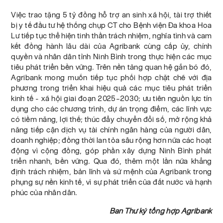
Việc trao tặng 5 tỷ đồng hỗ trợ an sinh xã hội, tài trợ thiết
bị y tế đầu tư hệ thống chụp CT cho Bệnh viện Đa khoa Hoa
Lư tiếp tục thể hiện tinh thần trách nhiệm, nghĩa tình và cam
kết đồng hành lâu dài của Agribank cùng cấp ủy, chính
quyền và nhân dân tỉnh Ninh Bình trong thực hiện các mục
tiêu phát triển bền vững. Trên nền tảng quan hệ gắn bó đó,
Agribank mong muốn tiếp tục phối hợp chặt chẽ với địa
phương trong triển khai hiệu quả các mục tiêu phát triển
kinh tế - xã hội giai đoạn 2025–2030; ưu tiên nguồn lực tín
dụng cho các chương trình, dự án trọng điểm, các lĩnh vực
có tiềm năng, lợi thế; thúc đẩy chuyển đổi số, mở rộng khả
năng tiếp cận dịch vụ tài chính ngân hàng của người dân,
doanh nghiệp; đồng thời lan tỏa sâu rộng hơn nữa các hoạt
động vì cộng đồng, góp phần xây dựng Ninh Bình phát
triển nhanh, bền vững. Qua đó, thêm một lần nữa khẳng
định trách nhiệm, bản lĩnh và sứ mệnh của Agribank trong
phụng sự nền kinh tế, vì sự phát triển của đất nước và hạnh
phúc của nhân dân.
Ban Thư ký tổng hợp Agribank