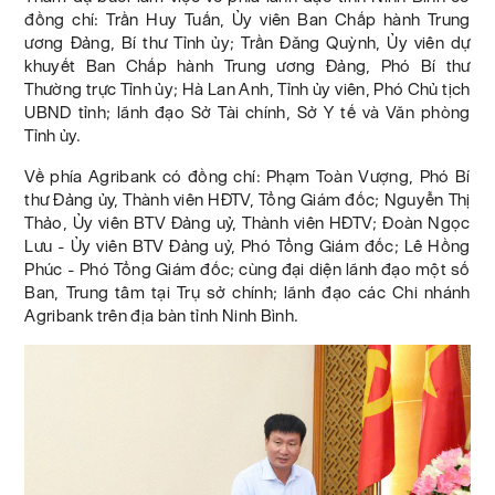
đồng chí: Trần Huy Tuấn, Ủy viên Ban Chấp hành Trung
ương Đảng, Bí thư Tỉnh ủy; Trần Đăng Quỳnh, Ủy viên dự
khuyết Ban Chấp hành Trung ương Đảng, Phó Bí thư
Thường trực Tỉnh ủy; Hà Lan Anh, Tỉnh ủy viên, Phó Chủ tịch
UBND tỉnh; lãnh đạo Sở Tài chính, Sở Y tế và Văn phòng
Tỉnh ủy.
Về phía Agribank có đồng chí: Phạm Toàn Vượng, Phó Bí
thư Đảng ủy, Thành viên HĐTV, Tổng Giám đốc; Nguyễn Thị
Thảo, Ủy viên BTV Đảng uỷ, Thành viên HĐTV; Đoàn Ngọc
Lưu - Ủy viên BTV Đảng uỷ, Phó Tổng Giám đốc; Lê Hồng
Phúc - Phó Tổng Giám đốc; cùng đại diện lãnh đạo một số
Ban, Trung tâm tại Trụ sở chính; lãnh đạo các Chi nhánh
Agribank trên địa bàn tỉnh Ninh Bình.