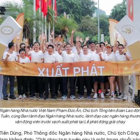
Ngân hàng Nhà nước Việt Nam Phạm Đức Ấn, Chủ tịch Tổng liên đoàn Lao độ
Tuấn, cùng Ban lãnh đạo Ngân hàng Nhà nước, lãnh đạo các ngân hàng thươn
vận động viên trước vạch xuất phát tại Lễ phát động giải chạy
Tiến Dũng, Phó Thống đốc Ngân hàng Nhà nước, Chủ tịch Công
Nam khẳng định: “Giải chạy trực tuyến này là một trong chuỗi cá