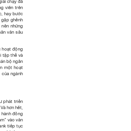
giải chạy đã
g viên trên
c, hay bước
n gập ghềnh
o nên những
hân văn sâu
c hoạt động
i tập thể và
 cán bộ ngân
ên một hoạt
o của ngành
 phát triển
 Và hơn hết,
ng hành đồng
gấm” vào văn
ank tiếp tục