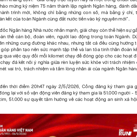
 chào mừng kỷ niệm 75 năm thành lập ngành Ngân hàng, đánh dấ
ành trình mới, không chỉ bằng những con số, mà bằng ý chí, t
àn kết của toàn Ngành cùng đất nước tiến vào kỷ nguyên mới”.
đốc Ngân hàng Nhà nước nhấn mạnh, giải chạy còn thể hiện sự gắ
oàn thể cán bộ, đoàn viên, người lao động trong toàn Ngành. D
rên những cung đường khác nhau, nhưng tất cả đều cùng hướng 
 góp phần tạo nên sức mạnh tập thể và lan tỏa tinh thần đoàn k
ng qua việc quy đổi mỗi kilomet chạy để đóng góp cho các hoạt 
i chạy đã kết nối ý nghĩa giữa rèn luyện sức khỏe với trách nhiệ
 nét vai trò, trách nhiệm và tấm lòng nhân ái của ngành Ngân hàn
 đến thời điểm 20h47 ngày 2/5/2026, Cổng đăng ký tham gia g
đóng lại với số vận động viên đăng ký tham gia là 51.000 người - 5
i tim, 51.000 sự quyết tâm hướng về các hoạt động an sinh xã hộ
.