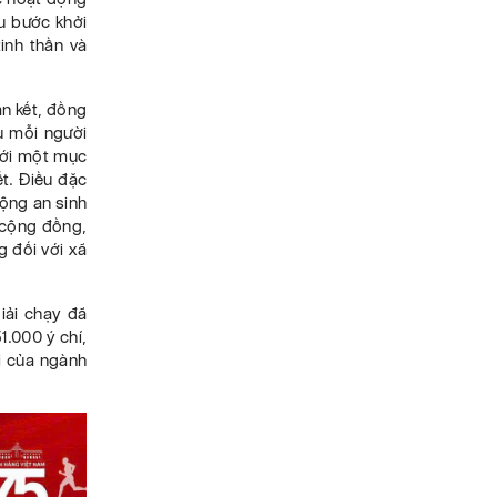
u bước khởi
inh thần và
n kết, đồng
ù mỗi người
tới một mục
ết. Điều đặc
động an sinh
m cộng đồng,
g đối với xã
iải chạy đã
1.000 ý chí,
i của ngành