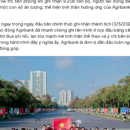
 vai trò tiên phong khi ghi nhận 9.208 cán bộ, người lao động đ
 một con số ấn tượng, thể hiện tinh thần hưởng ứng của Agriban
 ngay trong ngày đầu tiên chính thức ghi nhận thành tích (3/5/20
lao động Agribank đã nhanh chóng ghi tên mình ở top đầu bảng xế
 thi đua sôi nổi, lan tỏa mạnh mẽ tinh thần thể thao và ý chí bền b
rong hành trình đầy ý nghĩa ấy, Agribank là đơn vị dẫn đầu toàn n
 đóng góp.