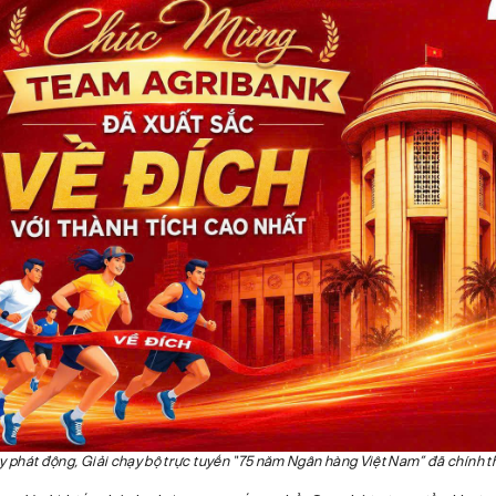
 phát động, Giải chạy bộ trực tuyến “75 năm Ngân hàng Việt Nam” đã chính t