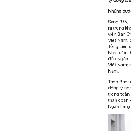
tỷ đồng cho
Những bước
Sáng 3/5, 
ra trong kh
viên Ban C
Việt Nam; 
Tổng Liên 
Nhà nước, 
đốc Ngân h
Việt Nam; 
Nam.
Theo Ban t
động ý ngh
trong toàn 
thần đoàn k
Ngân hàng g