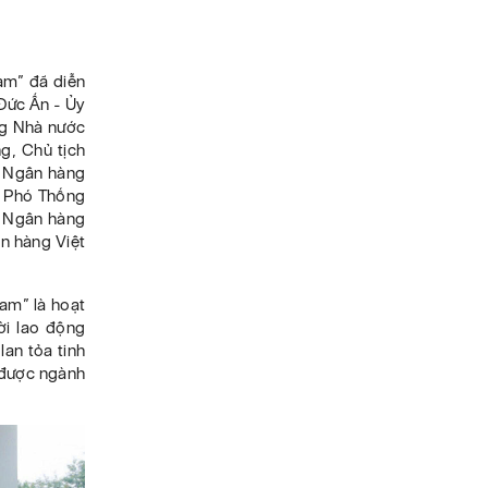
am” đã diễn
 Đức Ấn - Ủy
ng Nhà nước
g, Chủ tịch
c Ngân hàng
- Phó Thống
n Ngân hàng
n hàng Việt
am” là hoạt
ời lao động
lan tỏa tinh
n được ngành