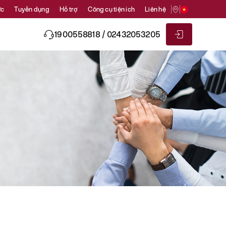
ức
Tuyển dụng
Hỗ trợ
Công cụ tiện ích
Liên hệ
1900558818 / 02432053205