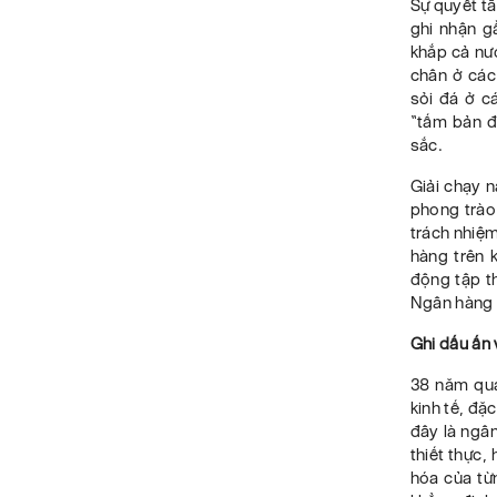
Sự quyết tâ
ghi nhận g
khắp cả nư
chân ở các
sỏi đá ở c
“tấm bản đ
sắc.
Giải chạy 
phong trào 
trách nhiệm
hàng trên 
động tập t
Ngân hàng 
Ghi dấu ấn
38 năm qua
kinh tế, đặ
đây là ngân
thiết thực,
hóa của từn