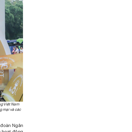
ng Việt Nam
g mại và các
 đoàn Ngân
c hoạt động