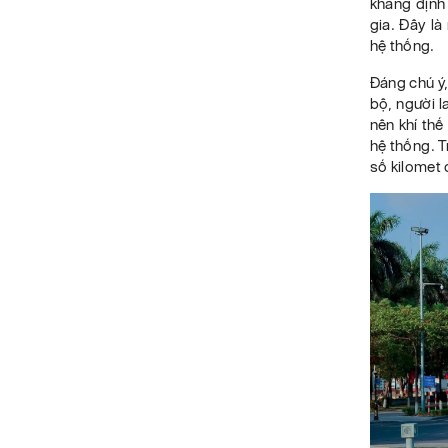
khẳng định
gia. Đây là
hệ thống.
Đáng chú ý,
bộ, người 
nên khí thế
hệ thống. T
số kilomet