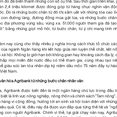
m đó đã biến thành những con số cụ thể. Sau thời gian triển khai, 
ần 2,4 triệu kilomet được đóng góp từ hàng chục nghìn vận độn
ớc. Đó là những bước chân từ đô thị sầm uất với những tòa cao ố
 con đường làng, đường đồng mùa gặt lúa, và những bước châ
ác địa phương vùng sâu, vùng xa. 51.000 người tham gia đã tạ
ồ” bằng những giọt mồ hôi, từ bước chân, từ ý chí mang tính n
năm nay cũng cho thấy nhiều ý nghĩa trong cách thức tổ chức cá
của ngành Ngân hàng khi kết hợp giữa rèn luyện thể chất, kết nố
 xã hội. Không bị giới hạn bởi không gian hay khoảng cách địa lý,
khắp mọi miền đất nước đều có thể tham gia, cùng nhau tạo n
hể giàu sức lan tỏa nhân dịp kỷ niệm dấu mốc 75 năm đầy tự hà
Việt Nam.
 văn hóa Agribank từ những bước chân nhân văn
, Agribank được biết đến là một ngân hàng chủ lực trong đầu tư
c biệt là lĩnh vực nông nghiệp, nông thôn và chính sách "Tam nông".
 hàng vì cộng đồng, hướng tới an sinh xã hội toàn diện với nhữ
 hiệu quả. Có lẽ, điều này đã được vun đắp qua từng thế hệ và “n
g con người Agribank. Chính vì thế, tại giải chạy năn nay, Agrib