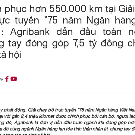
 phục hơn 550.000 km tại Giả
rực tuyến “75 năm Ngân hàng
: Agribank dẫn đầu toàn n
g tay đóng góp 7,5 tỷ đồng c
xã hội
26
y phát động, Giải chạy bộ trực tuyến “75 năm Ngân hàng Việt Na
ại với gần 2,4 triệu kilomet được chinh phục bởi cán bộ, người l
ng đó, Agribank là đơn vị dẫn đầu toàn ngành khi đóng góp hơ
a đó cùng ngành Ngân hàng lan tỏa tinh thần nhân ái, chung tay 