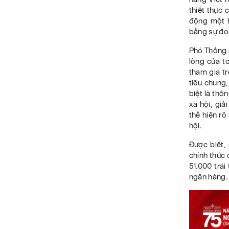
thiết thực
động một h
bằng sự đo
Phó Thống 
lòng của t
tham gia t
tiêu chung,
biệt là thô
xã hội, giả
thể hiện rõ
hội.
Được biết,
chính thức 
51.000 trá
ngân hàng