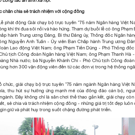
 công tác an sinh xã hội.
 chân chia sẻ trách nhiệm với cộng đồng
Lễ phát động Giải chạy bộ trực tuyến “75 năm Ngân hàng Việt N
ông khí thi đua sôi nổi và hào hứng. Tham dự buổi lễ có ông Phạm
hấp hành Trung ương Đảng, Bí thư Đảng ủy, Thống đốc Ngân hà
ông Nguyễn Anh Tuấn - Ủy viên Ban Chấp hành Trung ương Đản
đoàn Lao động Việt Nam; ông Phạm Tiến Dũng - Phó Thống đố
Chủ tịch Công đoàn Ngân hàng Việt Nam; ông Phạm Thanh Hà 
àng Nhà nước; bà Nguyễn Khánh Chi - Phó Chủ tịch Công đoà
cùng hơn 300 vận động viên đến từ các đơn vị trong hệ thống ngâ
ổ chức, giải chạy bộ trực tuyến “75 năm ngành Ngân hàng Việt N
ĩa, thu hút sự hưởng ứng mạnh mẽ của đông đảo cán bộ, ngư
ngành. Đây không chỉ là sân chơi thể thao gắn kết, giải chạy còn 
ết, sẻ chia và trách nhiệm cộng đồng - những giá trị tốt đẹp luô
ìn giữ và phát huy trong suốt chặng đường phát triển.