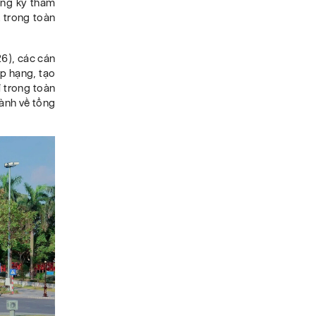
ăng ký tham
k trong toàn
26), các cán
p hạng, tạo
ỉ trong toàn
gành về tổng