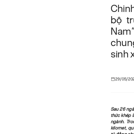
Chinh
bộ t
Nam”
chun
sinh 
29/05/20
Sau 26 ngà
thức khép l
ngành. Tro
kilomet, qu