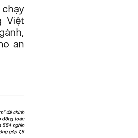
i chạy
 Việt
gành,
ho an
m” đã chính
ao động toàn
n 554 nghìn
đóng góp 7,5