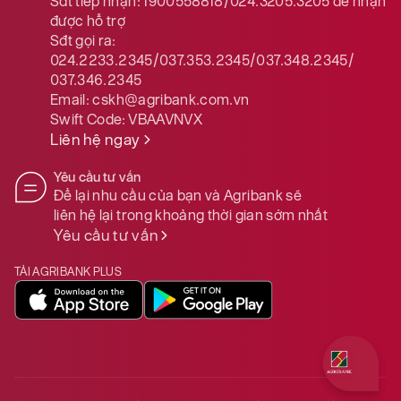
Sđt tiếp nhận:
1900558818/024.3205.3205
để nhận
được hỗ trợ
Sđt gọi ra:
024.2233.2345/037.353.2345/037.348.2345/
037.346.2345
Email:
cskh@agribank.com.vn
Swift Code:
VBAAVNVX
Liên hệ ngay
Yêu cầu tư vấn
Để lại nhu cầu của bạn và Agribank sẽ
liên hệ lại trong khoảng thời gian sớm nhất
Yêu cầu tư vấn
TẢI AGRIBANK PLUS
Quý khách 