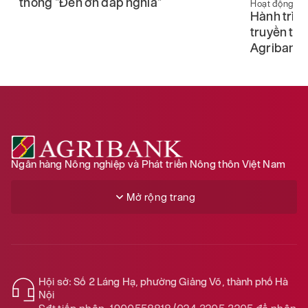
u
thống “Đền ơn đáp nghĩa”
Hoạt động cộ
Hành trình 
truyền thố
Agribank
Ngân hàng Nông nghiệp và Phát triển Nông thôn Việt Nam
Mở rộng trang
Hội sở: Số 2 Láng Hạ, phường Giảng Võ, thành phố Hà
Nội